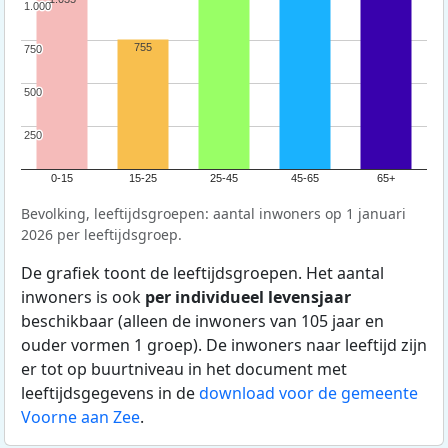
1.000
1.000
755
750
750
500
500
250
250
0-15
15-25
25-45
45-65
65+
Bevolking, leeftijdsgroepen: aantal inwoners op 1 januari
2026 per leeftijdsgroep.
De grafiek toont de leeftijdsgroepen. Het aantal
inwoners is ook
per individueel levensjaar
beschikbaar (alleen de inwoners van 105 jaar en
ouder vormen 1 groep). De inwoners naar leeftijd zijn
er tot op buurtniveau in het document met
leeftijdsgegevens in de
download voor de gemeente
Voorne aan Zee
.