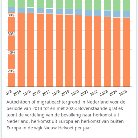
80%
80%
60%
60%
40%
40%
20%
20%
2015
2014
2021
2013
2020
2019
2018
2025
2017
2024
2023
2016
2022
Autochtoon of migratieachtergrond in Nederland voor de
periode van 2013 tot en met 2025: Bovenstaande grafiek
toont de verdeling van de bevolking naar herkomst uit
Nederland, herkomst uit Europa en herkomst van buiten
Europa in de wijk Nieuw-Helvoet per jaar.