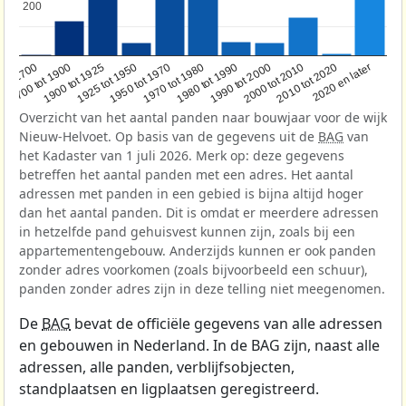
200
200
1950 tot 1970
1990 tot 2000
1900 tot 1925
2020 en later
1970 tot 1980
oor 1700
2000 tot 2010
1925 tot 1950
1980 tot 1990
1700 tot 1900
2010 tot 2020
Overzicht van het aantal panden naar bouwjaar voor de wijk
Nieuw-Helvoet. Op basis van de gegevens uit de
BAG
van
het Kadaster van 1 juli 2026. Merk op: deze gegevens
betreffen het aantal panden met een adres. Het aantal
adressen met panden in een gebied is bijna altijd hoger
dan het aantal panden. Dit is omdat er meerdere adressen
in hetzelfde pand gehuisvest kunnen zijn, zoals bij een
appartementengebouw. Anderzijds kunnen er ook panden
zonder adres voorkomen (zoals bijvoorbeeld een schuur),
panden zonder adres zijn in deze telling niet meegenomen.
De
BAG
bevat de officiële gegevens van alle adressen
en gebouwen in Nederland. In de BAG zijn, naast alle
adressen, alle panden, verblijfsobjecten,
standplaatsen en ligplaatsen geregistreerd.