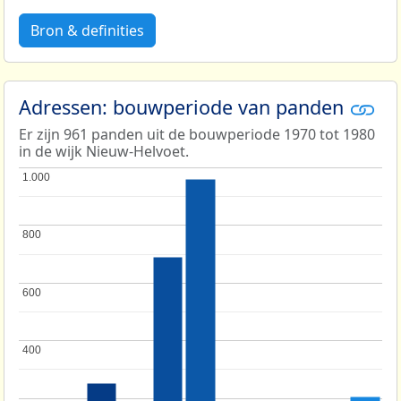
Bron & definities
Adressen: bouwperiode van panden
Er zijn 961 panden uit de bouwperiode 1970 tot 1980
in de wijk Nieuw-Helvoet.
1.000
1.000
800
800
600
600
400
400