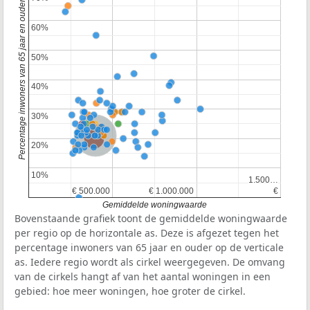
Percentage inwoners van 65 jaar en ouder
60%
60%
50%
50%
40%
40%
30%
30%
Nederland
Provincie Zuid-Holland
20%
20%
10%
10%
1.500…
1.500…
€ 500.000
€ 500.000
€ 1.000.000
€ 1.000.000
€
€
Gemiddelde woningwaarde
Bovenstaande grafiek toont de gemiddelde woningwaarde
per regio op de horizontale as. Deze is afgezet tegen het
percentage inwoners van 65 jaar en ouder op de verticale
as. Iedere regio wordt als cirkel weergegeven. De omvang
van de cirkels hangt af van het aantal woningen in een
gebied: hoe meer woningen, hoe groter de cirkel.