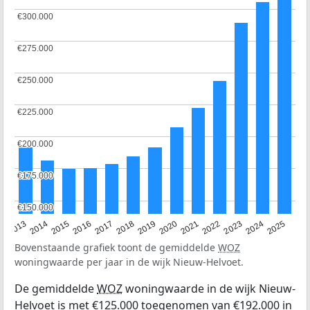
€300.000
€300.000
€275.000
€275.000
€250.000
€250.000
€225.000
€225.000
€200.000
€200.000
€175.000
€175.000
€150.000
€150.000
2015
2021
2014
2020
2013
2019
2025
2018
2024
2017
2023
2016
2022
Bovenstaande grafiek toont de gemiddelde
WOZ
woningwaarde per jaar in de wijk Nieuw-Helvoet.
De gemiddelde
WOZ
woningwaarde in de wijk Nieuw-
Helvoet is met €125.000 toegenomen van €192.000 in