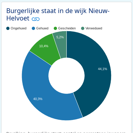
Burgerlijke staat in de wijk Nieuw-
Helvoet
Ongehuwd
Gehuwd
Gescheiden
Verweduwd
5,2%
10,4%
44,1%
40,3%