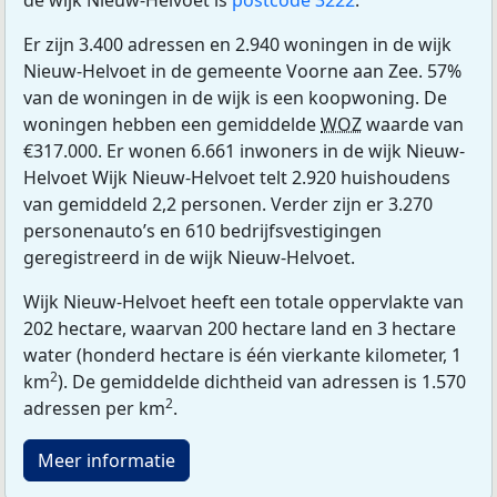
de wijk Nieuw-Helvoet is
postcode 3222
.
Er zijn 3.400 adressen en 2.940 woningen in de wijk
Nieuw-Helvoet in de gemeente Voorne aan Zee. 57%
van de woningen in de wijk is een koopwoning. De
woningen hebben een gemiddelde
WOZ
waarde van
€317.000. Er wonen 6.661 inwoners in de wijk Nieuw-
Helvoet Wijk Nieuw-Helvoet telt 2.920 huishoudens
van gemiddeld 2,2 personen. Verder zijn er 3.270
personenauto’s en 610 bedrijfsvestigingen
geregistreerd in de wijk Nieuw-Helvoet.
Wijk Nieuw-Helvoet heeft een totale oppervlakte van
202 hectare, waarvan 200 hectare land en 3 hectare
water (honderd hectare is één vierkante kilometer, 1
2
km
). De gemiddelde dichtheid van adressen is 1.570
2
adressen per km
.
Meer informatie