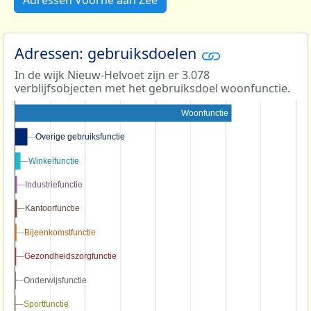
Adressen Voorne aan Zee
Adressen: gebruiksdoelen
In de wijk Nieuw-Helvoet zijn er 3.078
verblijfsobjecten met het gebruiksdoel woonfunctie.
Woonfunctie
Overige gebruiksfunctie
Overige gebruiksfunctie
Winkelfunctie
Winkelfunctie
Industriefunctie
Industriefunctie
Kantoorfunctie
Kantoorfunctie
Bijeenkomstfunctie
Bijeenkomstfunctie
Gezondheidszorgfunctie
Gezondheidszorgfunctie
Onderwijsfunctie
Onderwijsfunctie
Sportfunctie
Sportfunctie