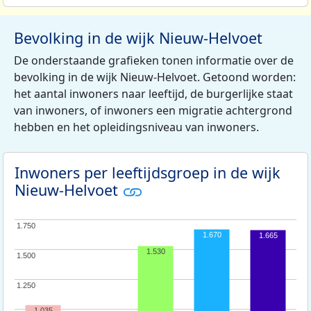
Bevolking in de wijk Nieuw-Helvoet
De onderstaande grafieken tonen informatie over de
bevolking in de wijk Nieuw-Helvoet. Getoond worden:
het aantal inwoners naar leeftijd, de burgerlijke staat
van inwoners, of inwoners een migratie achtergrond
hebben en het opleidingsniveau van inwoners.
Inwoners per leeftijdsgroep in de wijk
Nieuw-Helvoet
1.750
1.750
1.670
1.665
1.530
1.500
1.500
1.250
1.250
1.035