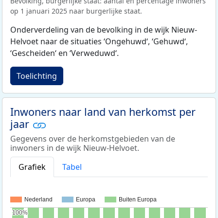
Bevolking, burgerlijke staat: aantal en percentage inwoners
op 1 januari 2025 naar burgerlijke staat.
Onderverdeling van de bevolking in de wijk Nieuw-
Helvoet naar de situaties ‘Ongehuwd‘, ‘Gehuwd‘,
‘Gescheiden‘ en ‘Verweduwd‘.
Toelichting
Inwoners naar land van herkomst per
jaar
Gegevens over de herkomstgebieden van de
inwoners in de wijk Nieuw-Helvoet.
Grafiek
Tabel
Nederland
Europa
Buiten Europa
100%
100%