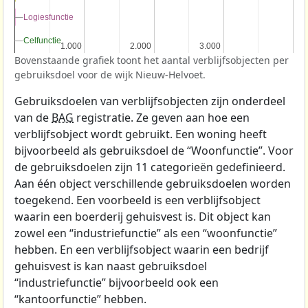
Logiesfunctie
Logiesfunctie
Celfunctie
Celfunctie
1.000
1.000
2.000
2.000
3.000
3.000
Bovenstaande grafiek toont het aantal verblijfsobjecten per
gebruiksdoel voor de wijk Nieuw-Helvoet.
Gebruiksdoelen van verblijfsobjecten zijn onderdeel
van de
BAG
registratie. Ze geven aan hoe een
verblijfsobject wordt gebruikt. Een woning heeft
bijvoorbeeld als gebruiksdoel de “Woonfunctie”. Voor
de gebruiksdoelen zijn 11 categorieën gedefinieerd.
Aan één object verschillende gebruiksdoelen worden
toegekend. Een voorbeeld is een verblijfsobject
waarin een boerderij gehuisvest is. Dit object kan
zowel een “industriefunctie” als een “woonfunctie”
hebben. En een verblijfsobject waarin een bedrijf
gehuisvest is kan naast gebruiksdoel
“industriefunctie” bijvoorbeeld ook een
“kantoorfunctie” hebben.