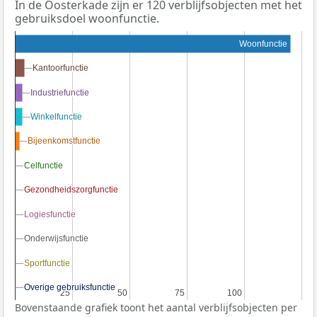
In de Oosterkade zijn er 120 verblijfsobjecten met het
gebruiksdoel woonfunctie.
Woonfunctie
Kantoorfunctie
Kantoorfunctie
Industriefunctie
Industriefunctie
Winkelfunctie
Winkelfunctie
Bijeenkomstfunctie
Bijeenkomstfunctie
Celfunctie
Celfunctie
Gezondheidszorgfunctie
Gezondheidszorgfunctie
Logiesfunctie
Logiesfunctie
Onderwijsfunctie
Onderwijsfunctie
Sportfunctie
Sportfunctie
Overige gebruiksfunctie
Overige gebruiksfunctie
25
25
50
50
75
75
100
100
Bovenstaande grafiek toont het aantal verblijfsobjecten per