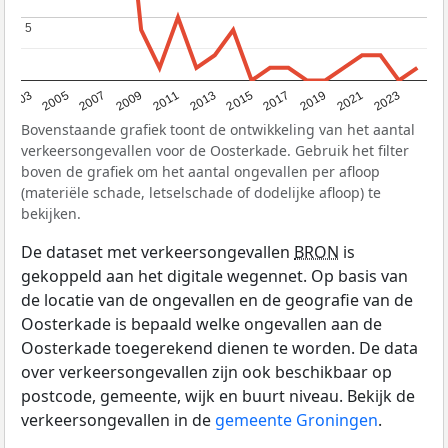
5
5
2017
2023
2007
2013
2019
2003
2009
2015
2021
2005
2011
Bovenstaande grafiek toont de ontwikkeling van het aantal
verkeersongevallen voor de Oosterkade. Gebruik het filter
boven de grafiek om het aantal ongevallen per afloop
(materiële schade, letselschade of dodelijke afloop) te
bekijken.
De dataset met verkeersongevallen
BRON
is
gekoppeld aan het digitale wegennet. Op basis van
de locatie van de ongevallen en de geografie van de
Oosterkade is bepaald welke ongevallen aan de
Oosterkade toegerekend dienen te worden. De data
over verkeersongevallen zijn ook beschikbaar op
postcode, gemeente, wijk en buurt niveau. Bekijk de
verkeersongevallen in de
gemeente Groningen
.