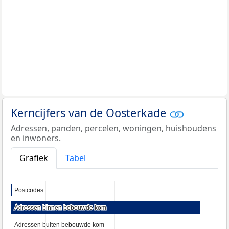
Kerncijfers van de Oosterkade
Adressen, panden, percelen, woningen, huishoudens
en inwoners.
Grafiek
Tabel
Postcodes
Postcodes
Adressen binnen bebouwde kom
Adressen binnen bebouwde kom
Adressen buiten bebouwde kom
Adressen buiten bebouwde kom