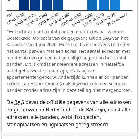
1950 tot 1970
1990 tot 2000
1900 tot 1925
2020 en later
1970 tot 1980
oor 1700
2000 tot 2010
1925 tot 1950
1980 tot 1990
1700 tot 1900
2010 tot 2020
Overzicht van het aantal panden naar bouwjaar voor de
Oosterkade. Op basis van de gegevens uit de
BAG
van het
Kadaster van 1 juli 2026. Merk op: deze gegevens betreffen
het aantal panden met een adres. Het aantal adressen met
panden in een gebied is bijna altijd hoger dan het aantal
panden. Dit is omdat er meerdere adressen in hetzelfde
pand gehuisvest kunnen zijn, zoals bij een
appartementengebouw. Anderzijds kunnen er ook panden
zonder adres voorkomen (zoals bijvoorbeeld een schuur),
panden zonder adres zijn in deze telling niet meegenomen.
De
BAG
bevat de officiële gegevens van alle adressen
en gebouwen in Nederland. In de BAG zijn, naast alle
adressen, alle panden, verblijfsobjecten,
standplaatsen en ligplaatsen geregistreerd.