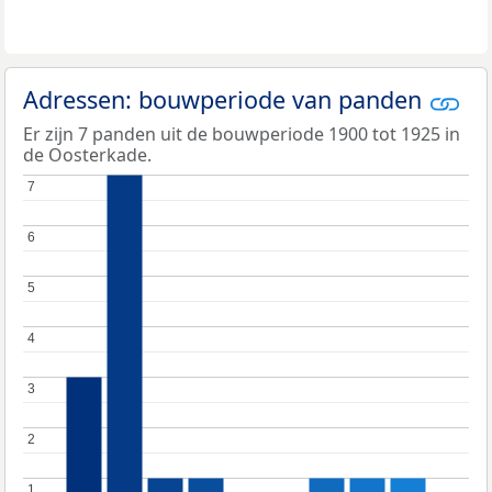
Adressen: bouwperiode van panden
Er zijn 7 panden uit de bouwperiode 1900 tot 1925 in
de Oosterkade.
7
7
6
6
5
5
4
4
3
3
2
2
1
1