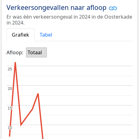
Verkeersongevallen naar afloop
Er was één verkeersongeval in 2024 in de Oosterkade
in 2024.
Grafiek
Tabel
Afloop:
Totaal
25
25
20
20
15
15
10
10