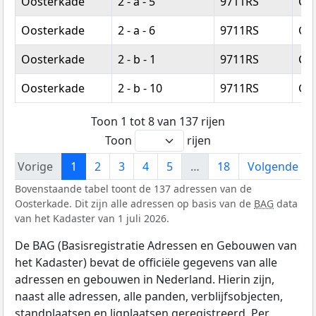
Oosterkade
2 - a - 5
9711RS
Gr
Oosterkade
2 - a - 6
9711RS
Gr
Oosterkade
2 - b - 1
9711RS
Gr
Oosterkade
2 - b - 10
9711RS
Gr
Toon 1 tot 8 van 137 rijen
Toon
rijen
Vorige
1
2
3
4
5
…
18
Volgende
Bovenstaande tabel toont de 137 adressen van de
Oosterkade. Dit zijn alle adressen op basis van de
BAG
data
van het Kadaster van 1 juli 2026.
De BAG (Basisregistratie Adressen en Gebouwen van
het Kadaster) bevat de officiële gegevens van alle
adressen en gebouwen in Nederland. Hierin zijn,
naast alle adressen, alle panden, verblijfsobjecten,
standplaatsen en ligplaatsen geregistreerd. Per