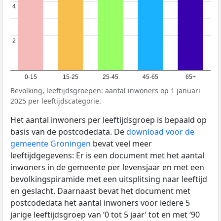
4
4
2
2
0-15
15-25
25-45
45-65
65+
Bevolking, leeftijdsgroepen: aantal inwoners op 1 januari
2025 per leeftijdscategorie.
Het aantal inwoners per leeftijdsgroep is bepaald op
basis van de postcodedata. De
download voor de
gemeente Groningen
bevat veel meer
leeftijdgegevens: Er is een document met het aantal
inwoners in de gemeente per levensjaar en met een
bevolkingspiramide met een uitsplitsing naar leeftijd
en geslacht. Daarnaast bevat het document met
postcodedata het aantal inwoners voor iedere 5
jarige leeftijdsgroep van ‘0 tot 5 jaar’ tot en met ‘90