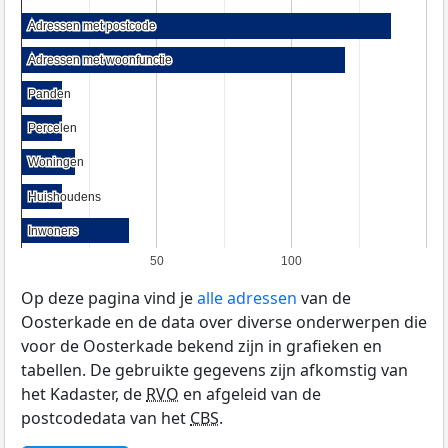
Adressen met postcode
Adressen met postcode
Adressen met woonfunctie
Adressen met woonfunctie
Panden
Panden
Percelen
Percelen
Woningen
Woningen
Huishoudens
Huishoudens
Inwoners
Inwoners
50
100
Op deze pagina vind je
alle adressen
van de
Oosterkade en de data over diverse onderwerpen die
voor de Oosterkade bekend zijn in grafieken en
tabellen. De gebruikte gegevens zijn afkomstig van
het Kadaster, de
RVO
en afgeleid van de
postcodedata van het
CBS
.