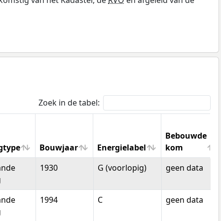
Zoek in de tabel:
Bebouwde
gtype
Bouwjaar
Energielabel
kom
gtype
Bouwjaar
Energielabel
Bebouwde
ande
1930
G (voorlopig)
geen data
kom
g
ande
1994
C
geen data
g