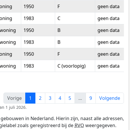
oning
1950
F
geen data
oning
1983
C
geen data
woning
1950
B
geen data
woning
1983
B
geen data
oning
1950
F
geen data
woning
1983
C (voorlopig)
geen data
Vorige
1
2
3
4
5
…
9
Volgende
n 1 juli 2026.
gebouwen in Nederland. Hierin zijn, naast alle adressen,
gielabel zoals geregistreerd bij de
RVO
weergegeven.