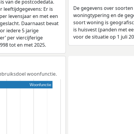
sis van de postcodedata.
De gegevens over soorten
 leeftijdgegevens: Er is
woningtypering en de gegev
per levensjaar en met een
soort woning is geografis
 geslacht. Daarnaast bevat
is huisvest (panden met e
r iedere 5 jarige
voor de situatie op 1 juli 2
er’ per viercijferige
1998 tot en met 2025.
 gebruiksdoel woonfunctie.
Woonfunctie