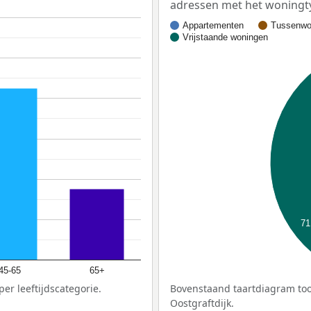
adressen met het woningt
Appartementen
Tussenwo
Vrijstaande woningen
71
45-65
65+
er leeftijdscategorie.
Bovenstaand taartdiagram too
Oostgraftdijk.