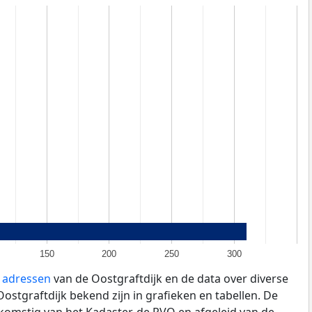
150
200
250
300
e adressen
van de Oostgraftdijk en de data over diverse
stgraftdijk bekend zijn in grafieken en tabellen. De
fkomstig van het Kadaster, de
RVO
en afgeleid van de