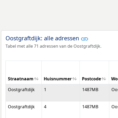
Oostgraftdijk: alle adressen
Tabel met alle 71 adressen van de Oostgraftdijk.
Straatnaam
Huisnummer
Postcode
Wo
Straatnaam
Huisnummer
Postcode
Wo
Oostgraftdijk
1
1487MB
Oos
Oostgraftdijk
4
1487MB
Oos