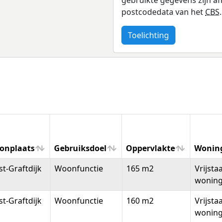
postcodedata van het
CBS
.
Toelichting
onplaats
Gebruiksdoel
Oppervlakte
Wonin
onplaats
Gebruiksdoel
Oppervlakte
Wonin
t-Graftdijk
Woonfunctie
165 m2
Vrijsta
wonin
t-Graftdijk
Woonfunctie
160 m2
Vrijsta
wonin