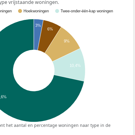
ype vrijstaande woningen.
ningen
Hoekwoningen
Twee-onder-één-kap woningen
3%
6%
9%
10,4%
,6%
nt het aantal en percentage woningen naar type in de