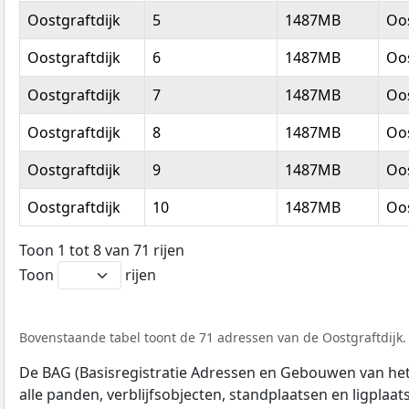
Oostgraftdijk
5
1487MB
Oos
Oostgraftdijk
6
1487MB
Oos
Oostgraftdijk
7
1487MB
Oos
Oostgraftdijk
8
1487MB
Oos
Oostgraftdijk
9
1487MB
Oos
Oostgraftdijk
10
1487MB
Oos
Toon 1 tot 8 van 71 rijen
Toon
rijen
Bovenstaande tabel toont de 71 adressen van de Oostgraftdijk. 
De BAG (Basisregistratie Adressen en Gebouwen van het K
alle panden, verblijfsobjecten, standplaatsen en ligplaa