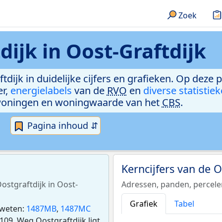
Zoek
dijk in Oost-Graftdijk
tdijk in duidelijke cijfers en grafieken. Op deze 
er,
energielabels
van de
RVO
en
diverse statistie
woningen en woningwaarde van het
CBS
.
Pagina inhoud ⇵
Kerncijfers van de 
ostgraftdijk in Oost-
Adressen, panden, percel
Grafiek
Tabel
 weten:
1487MB
,
1487MC
09. Weg Oostgraftdijk ligt