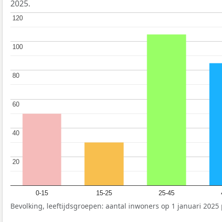
2025.
120
120
100
100
80
80
60
60
40
40
20
20
0-15
15-25
25-45
Bevolking, leeftijdsgroepen: aantal inwoners op 1 januari 2025 p