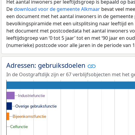
Het aantal inwoners per leeftijdsgroep is bepaald op ba
De
download voor de gemeente Alkmaar
bevat veel meer
een document met het aantal inwoners in de gemeente 
bevolkingspiramide met een uitsplitsing naar leeftijd en
het document met postcodedata het aantal inwoners voo
leeftijdsgroep van ‘0 tot 5 jaar’ tot en met ‘90 jaar en oud
(numerieke) postcode voor alle jaren in de periode van 
Adressen: gebruiksdoelen
In de Oostgraftdijk zijn er 67 verblijfsobjecten met het
Industriefunctie
Industriefunctie
Overige gebruiksfunctie
Overige gebruiksfunctie
Bijeenkomstfunctie
Bijeenkomstfunctie
Celfunctie
Celfunctie