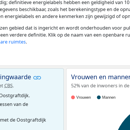
ldig; definitieve energielabels hebben een geldigheid van 1
gegevens beschikbaar, zoals het berekeningstype en de op
en energielabels en andere kenmerken zijn gewijzigd of opn
 gebied dat is ingericht en wordt onderhouden voor publie
or een verdere definitie. Klik op de naam van een openbare 
bare ruimtes
.
ningwaarde
Vrouwen en mannen 
et
CBS
.
52% van de inwoners in de 
Oostgraftdijk.
Vrouwen
Mannen
essen van de
met de Oostgraftdijk