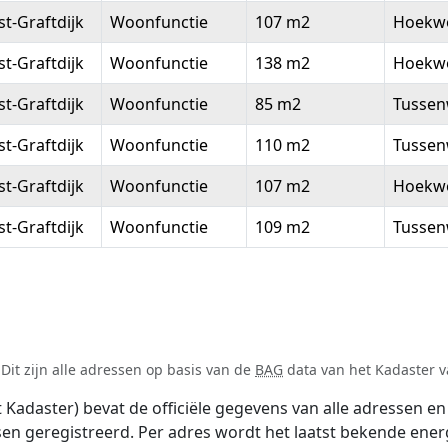
t-Graftdijk
Woonfunctie
107 m2
Hoekw
t-Graftdijk
Woonfunctie
138 m2
Hoekw
t-Graftdijk
Woonfunctie
85 m2
Tussen
t-Graftdijk
Woonfunctie
110 m2
Tussen
t-Graftdijk
Woonfunctie
107 m2
Hoekw
t-Graftdijk
Woonfunctie
109 m2
Tussen
Dit zijn alle adressen op basis van de
BAG
data van het Kadaster va
adaster) bevat de officiële gegevens van alle adressen en 
tsen geregistreerd. Per adres wordt het laatst bekende ener