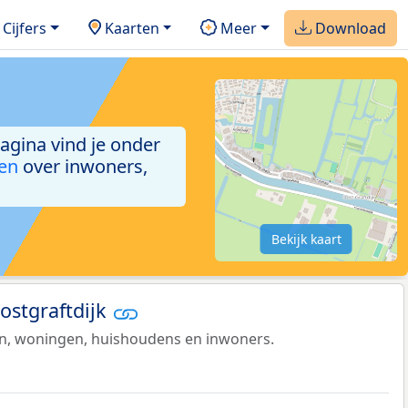
Cijfers
Kaarten
Meer
Download
pagina vind je onder
ken
over inwoners,
Bekijk kaart
Oostgraftdijk
en, woningen, huishoudens en inwoners.