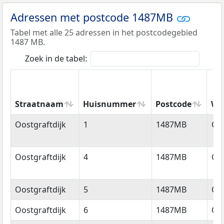
Adressen met postcode 1487MB
Tabel met alle 25 adressen in het postcodegebied
1487 MB.
Zoek in de tabel:
Straatnaam
Huisnummer
Postcode
Wo
Straatnaam
Huisnummer
Postcode
Wo
Oostgraftdijk
1
1487MB
Oos
Oostgraftdijk
4
1487MB
Oos
Oostgraftdijk
5
1487MB
Oos
Oostgraftdijk
6
1487MB
Oos