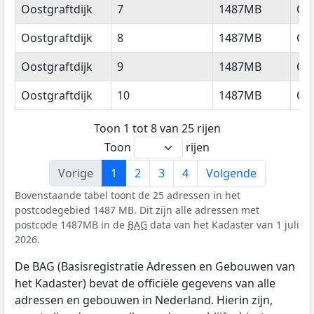
Oostgraftdijk
7
1487MB
Oos
Oostgraftdijk
8
1487MB
Oos
Oostgraftdijk
9
1487MB
Oos
Oostgraftdijk
10
1487MB
Oos
Toon 1 tot 8 van 25 rijen
Toon
rijen
Vorige
1
2
3
4
Volgende
Bovenstaande tabel toont de 25 adressen in het
postcodegebied 1487 MB. Dit zijn alle adressen met
postcode 1487MB in de
BAG
data van het Kadaster van 1 juli
2026.
De BAG (Basisregistratie Adressen en Gebouwen van
het Kadaster) bevat de officiële gegevens van alle
adressen en gebouwen in Nederland. Hierin zijn,