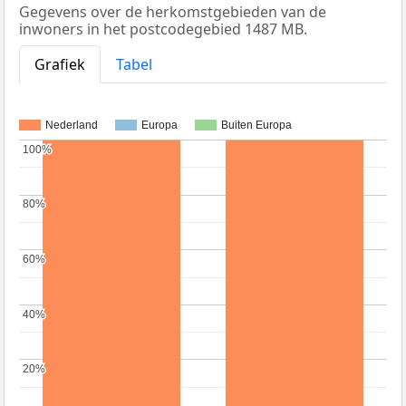
Gegevens over de herkomstgebieden van de
inwoners in het postcodegebied 1487 MB.
Grafiek
Tabel
Nederland
Europa
Buiten Europa
100%
100%
80%
80%
60%
60%
40%
40%
20%
20%