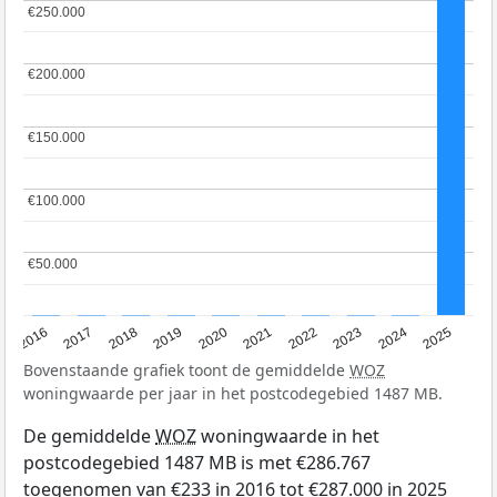
€250.000
€250.000
€200.000
€200.000
€150.000
€150.000
€100.000
€100.000
€50.000
€50.000
2016
2017
2018
2019
2020
2021
2022
2023
2024
2025
Bovenstaande grafiek toont de gemiddelde
WOZ
woningwaarde per jaar in het postcodegebied 1487 MB.
De gemiddelde
WOZ
woningwaarde in het
postcodegebied 1487 MB is met €286.767
toegenomen van €233 in 2016 tot €287.000 in 2025