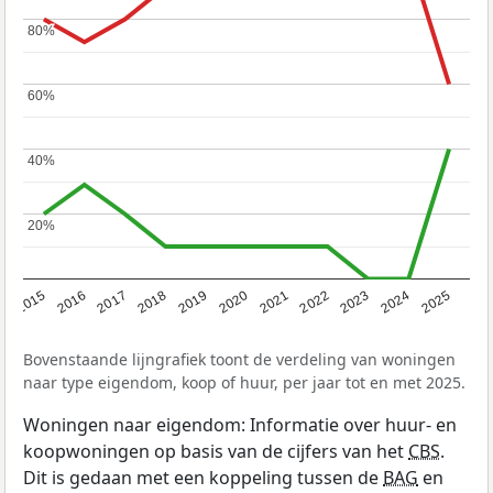
80%
80%
60%
60%
40%
40%
20%
20%
2019
2022
2025
2017
2020
2023
2015
2018
2021
2024
2016
Bovenstaande lijngrafiek toont de verdeling van woningen
naar type eigendom, koop of huur, per jaar tot en met 2025.
Woningen naar eigendom: Informatie over huur- en
koopwoningen op basis van de cijfers van het
CBS
.
Dit is gedaan met een koppeling tussen de
BAG
en