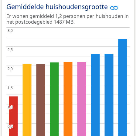
Gemiddelde huishoudensgrootte
Er wonen gemiddeld 1,2 personen per huishouden in
het postcodegebied 1487 MB.
3,0
3,0
2,5
2,5
2,0
2,0
1,5
1,5
1,0
1,0
0,5
0,5