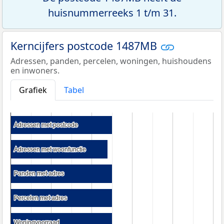
huisnummerreeks 1 t/m 31.
Kerncijfers postcode 1487MB
Adressen, panden, percelen, woningen, huishoudens
en inwoners.
Grafiek
Tabel
Adressen met postcode
Adressen met postcode
Adressen met woonfunctie
Adressen met woonfunctie
Panden met adres
Panden met adres
Percelen met adres
Percelen met adres
Woningvoorraad
Woningvoorraad