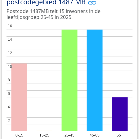
postcodegebied 1487 MB
Postcode 1487MB telt 15 inwoners in de
leeftijdsgroep 25-45 in 2025.
16
16
14
14
12
12
10
10
8
8
6
6
4
4
2
2
0-15
15-25
25-45
45-65
65+