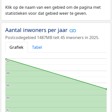
Klik op de naam van een gebied om de pagina met
statistieken voor dat gebied weer te geven.
Aantal inwoners per jaar
Postcodegebied 1487MB telt 45 inwoners in 2025.
Grafiek
Tabel
50
50
48
48
46
46
44
44
42
42