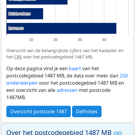
Huishoudens
Huishoudens
Inwoners
Inwoners
10
20
30
40
Overzicht van de belangrijkste cijfers van het Kadaster en
het
CBS
voor het postcodegebied 1487 MB.
Op deze pagina vind je een
kaart
van het
postcodegebied 1487 MB, de data over meer dan
250
onderwerpen
voor het postcodegebied 1487 MB en
een overzicht van alle
adressen
met postcode
1487MB.
Overzicht postcode 1487
Definities
Over het postcodegebied 1487 MB