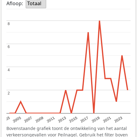
Afloop:
Totaal
8
8
6
6
4
4
2
2
2017
2023
2007
2013
2019
2003
2009
2015
2021
2005
2011
Bovenstaande grafiek toont de ontwikkeling van het aantal
verkeersongevallen voor Peilnagel. Gebruik het filter boven