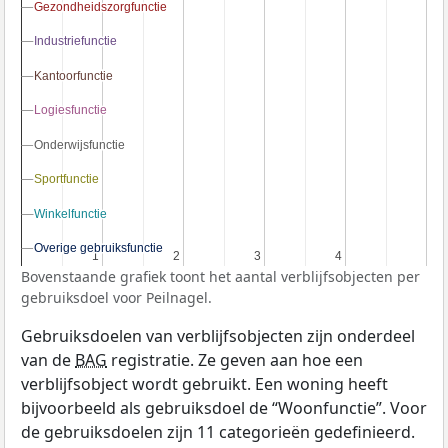
Gezondheidszorgfunctie
Gezondheidszorgfunctie
Industriefunctie
Industriefunctie
Kantoorfunctie
Kantoorfunctie
Logiesfunctie
Logiesfunctie
Onderwijsfunctie
Onderwijsfunctie
Sportfunctie
Sportfunctie
Winkelfunctie
Winkelfunctie
Overige gebruiksfunctie
Overige gebruiksfunctie
1
1
2
2
3
3
4
4
Bovenstaande grafiek toont het aantal verblijfsobjecten per
gebruiksdoel voor Peilnagel.
Gebruiksdoelen van verblijfsobjecten zijn onderdeel
van de
BAG
registratie. Ze geven aan hoe een
verblijfsobject wordt gebruikt. Een woning heeft
bijvoorbeeld als gebruiksdoel de “Woonfunctie”. Voor
de gebruiksdoelen zijn 11 categorieën gedefinieerd.