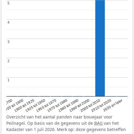
5
5
4
4
3
3
2
2
1
1
1950 tot 1970
1990 tot 2000
1900 tot 1925
2020 en later
1970 tot 1980
oor 1700
2000 tot 2010
1925 tot 1950
1980 tot 1990
1700 tot 1900
2010 tot 2020
Overzicht van het aantal panden naar bouwjaar voor
Peilnagel. Op basis van de gegevens uit de
BAG
van het
Kadaster van 1 juli 2026. Merk op: deze gegevens betreffen