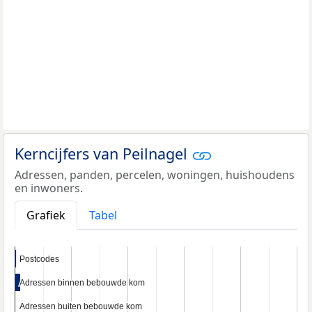
Kerncijfers van Peilnagel
Adressen, panden, percelen, woningen, huishoudens
en inwoners.
Grafiek
Tabel
Postcodes
Postcodes
Adressen binnen bebouwde kom
Adressen binnen bebouwde kom
Adressen buiten bebouwde kom
Adressen buiten bebouwde kom