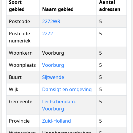
Soort
Aantal
gebied
Naam gebied
adressen
Postcode
2272WR
5
Postcode
2272
5
numeriek
Woonkern
Voorburg
5
Woonplaats
Voorburg
5
Buurt
Sijtwende
5
Wijk
Damsigt en omgeving
5
Gemeente
Leidschendam-
5
Voorburg
Provincie
Zuid-Holland
5