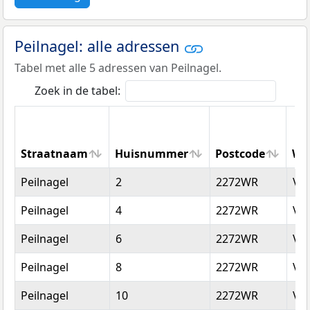
Peilnagel: alle adressen
Tabel met alle 5 adressen van Peilnagel.
Zoek in de tabel:
Straatnaam
Huisnummer
Postcode
Wo
Straatnaam
Huisnummer
Postcode
Wo
Peilnagel
2
2272WR
Vo
Peilnagel
4
2272WR
Vo
Peilnagel
6
2272WR
Vo
Peilnagel
8
2272WR
Vo
Peilnagel
10
2272WR
Vo