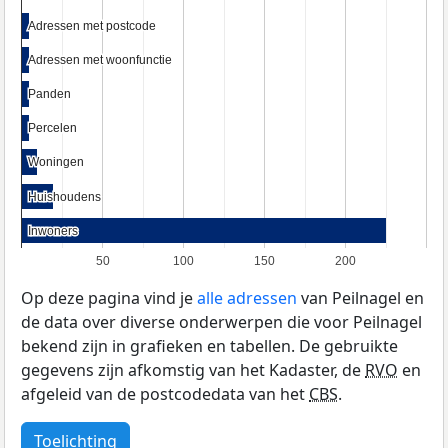
Adressen met postcode
Adressen met postcode
Adressen met woonfunctie
Adressen met woonfunctie
Panden
Panden
Percelen
Percelen
Woningen
Woningen
Huishoudens
Huishoudens
Inwoners
Inwoners
50
100
150
200
Op deze pagina vind je
alle adressen
van Peilnagel en
de data over diverse onderwerpen die voor Peilnagel
bekend zijn in grafieken en tabellen. De gebruikte
gegevens zijn afkomstig van het Kadaster, de
RVO
en
afgeleid van de postcodedata van het
CBS
.
Toelichting