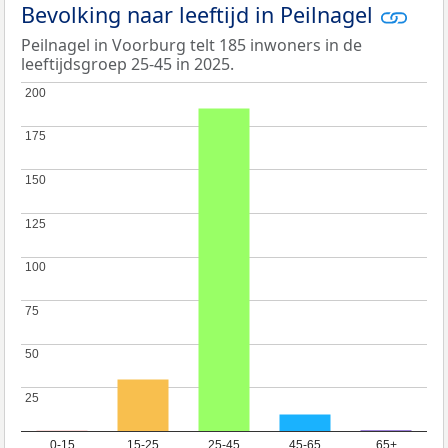
Bevolking naar leeftijd in Peilnagel
Peilnagel in Voorburg telt 185 inwoners in de
leeftijdsgroep 25-45 in 2025.
200
200
175
175
150
150
125
125
100
100
75
75
50
50
25
25
0-15
15-25
25-45
45-65
65+