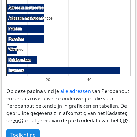
Adressen met postcode
Adressen met postcode
Adressen met woonfunctie
Adressen met woonfunctie
Panden
Panden
Percelen
Percelen
Woningen
Woningen
Huishoudens
Huishoudens
Inwoners
Inwoners
20
40
Op deze pagina vind je
alle adressen
van Perobahout
en de data over diverse onderwerpen die voor
Perobahout bekend zijn in grafieken en tabellen. De
gebruikte gegevens zijn afkomstig van het Kadaster,
de
RVO
en afgeleid van de postcodedata van het
CBS
.
Toelichting