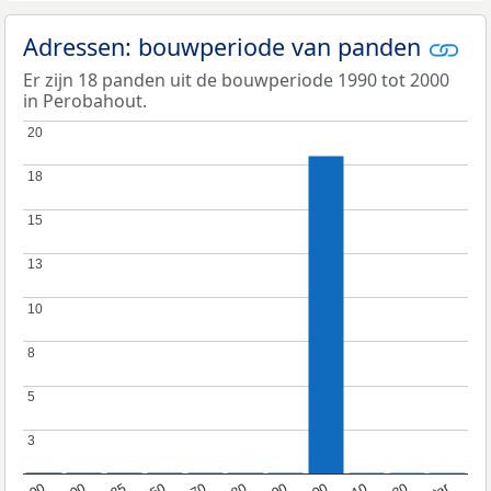
Adressen: bouwperiode van panden
Er zijn 18 panden uit de bouwperiode 1990 tot 2000
in Perobahout.
20
20
18
18
15
15
13
13
10
10
8
8
5
5
3
3