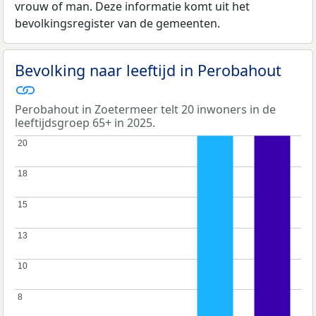
vrouw of man. Deze informatie komt uit het
bevolkingsregister van de gemeenten.
Bevolking naar leeftijd in Perobahout
Perobahout in Zoetermeer telt 20 inwoners in de
leeftijdsgroep 65+ in 2025.
20
20
18
18
15
15
13
13
10
10
8
8