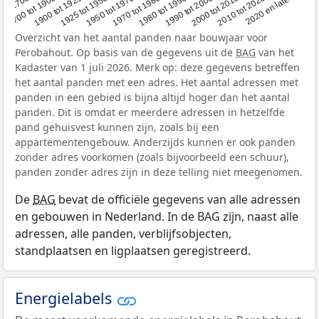
1950 tot 1970
1990 tot 2000
1900 tot 1925
2020 en later
1970 tot 1980
oor 1700
2000 tot 2010
1925 tot 1950
1980 tot 1990
1700 tot 1900
2010 tot 2020
Overzicht van het aantal panden naar bouwjaar voor
Perobahout. Op basis van de gegevens uit de
BAG
van het
Kadaster van 1 juli 2026. Merk op: deze gegevens betreffen
het aantal panden met een adres. Het aantal adressen met
panden in een gebied is bijna altijd hoger dan het aantal
panden. Dit is omdat er meerdere adressen in hetzelfde
pand gehuisvest kunnen zijn, zoals bij een
appartementengebouw. Anderzijds kunnen er ook panden
zonder adres voorkomen (zoals bijvoorbeeld een schuur),
panden zonder adres zijn in deze telling niet meegenomen.
De
BAG
bevat de officiële gegevens van alle adressen
en gebouwen in Nederland. In de BAG zijn, naast alle
adressen, alle panden, verblijfsobjecten,
standplaatsen en ligplaatsen geregistreerd.
Energielabels