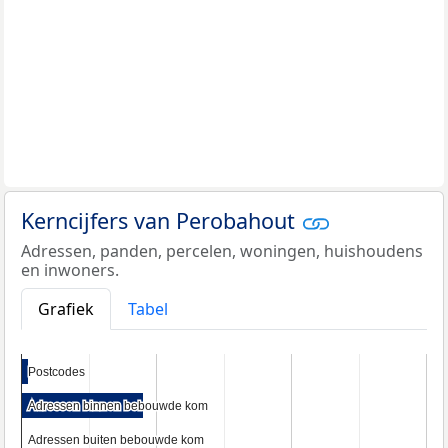
Kerncijfers van Perobahout
Adressen, panden, percelen, woningen, huishoudens
en inwoners.
Grafiek
Tabel
Postcodes
Postcodes
Adressen binnen bebouwde kom
Adressen binnen bebouwde kom
Adressen buiten bebouwde kom
Adressen buiten bebouwde kom