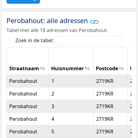
Perobahout: alle adressen
Tabel met alle 18 adressen van Perobahout.
Zoek in de tabel:
Straatnaam
Huisnummer
Postcode
Wo
Straatnaam
Huisnummer
Postcode
Wo
Perobahout
1
2719KR
Zo
Perobahout
2
2719KR
Zo
Perobahout
3
2719KR
Zo
Perobahout
4
2719KR
Zo
Perobahout
5
2719KR
Zo