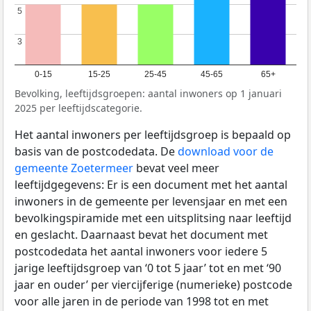
5
5
3
3
0-15
15-25
25-45
45-65
65+
Bevolking, leeftijdsgroepen: aantal inwoners op 1 januari
2025 per leeftijdscategorie.
Het aantal inwoners per leeftijdsgroep is bepaald op
basis van de postcodedata. De
download voor de
gemeente Zoetermeer
bevat veel meer
leeftijdgegevens: Er is een document met het aantal
inwoners in de gemeente per levensjaar en met een
bevolkingspiramide met een uitsplitsing naar leeftijd
en geslacht. Daarnaast bevat het document met
postcodedata het aantal inwoners voor iedere 5
jarige leeftijdsgroep van ‘0 tot 5 jaar’ tot en met ‘90
jaar en ouder’ per viercijferige (numerieke) postcode
voor alle jaren in de periode van 1998 tot en met