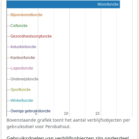
Woonfunctie
Bijeenkomstfunctie
Bijeenkomstfunctie
Celfunctie
Celfunctie
Gezondheidszorgfunctie
Gezondheidszorgfunctie
Industriefunctie
Industriefunctie
Kantoorfunctie
Kantoorfunctie
Logiesfunctie
Logiesfunctie
Onderwijsfunctie
Onderwijsfunctie
Sportfunctie
Sportfunctie
Winkelfunctie
Winkelfunctie
Overige gebruiksfunctie
Overige gebruiksfunctie
5
5
10
10
15
15
Bovenstaande grafiek toont het aantal verblijfsobjecten per
gebruiksdoel voor Perobahout.
Gebruiksdoelen van verblijfsobjecten zijn onderdeel