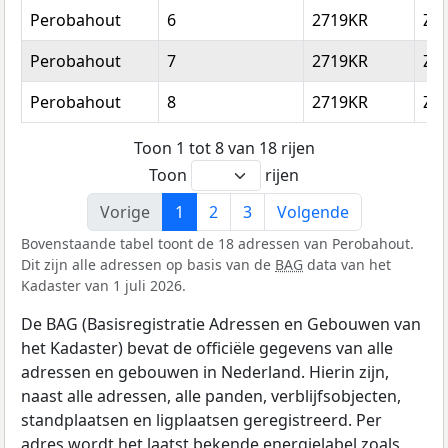
Perobahout
6
2719KR
Zo
Perobahout
7
2719KR
Zo
Perobahout
8
2719KR
Zo
Toon 1 tot 8 van 18 rijen
Toon
rijen
Vorige
1
2
3
Volgende
Bovenstaande tabel toont de 18 adressen van Perobahout.
Dit zijn alle adressen op basis van de
BAG
data van het
Kadaster van 1 juli 2026.
De BAG (Basisregistratie Adressen en Gebouwen van
het Kadaster) bevat de officiële gegevens van alle
adressen en gebouwen in Nederland. Hierin zijn,
naast alle adressen, alle panden, verblijfsobjecten,
standplaatsen en ligplaatsen geregistreerd. Per
adres wordt het laatst bekende energielabel zoals