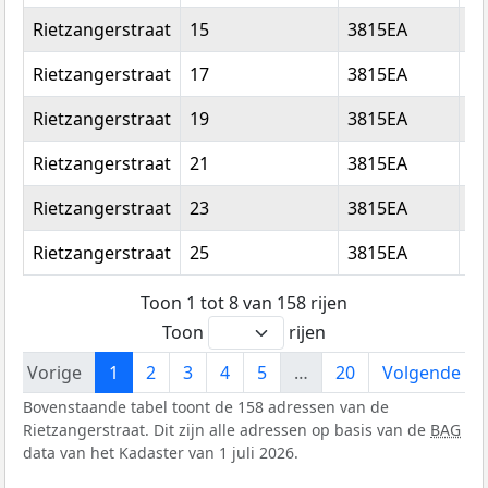
Rietzangerstraat
15
3815EA
Am
Rietzangerstraat
17
3815EA
Am
Rietzangerstraat
19
3815EA
Am
Rietzangerstraat
21
3815EA
Am
Rietzangerstraat
23
3815EA
Am
Rietzangerstraat
25
3815EA
Am
Toon 1 tot 8 van 158 rijen
Toon
rijen
Vorige
1
2
3
4
5
…
20
Volgende
Bovenstaande tabel toont de 158 adressen van de
Rietzangerstraat. Dit zijn alle adressen op basis van de
BAG
data van het Kadaster van 1 juli 2026.