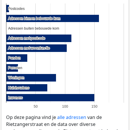
Postcodes
Postcodes
Adressen binnen bebouwde kom
Adressen binnen bebouwde kom
Adressen buiten bebouwde kom
Adressen buiten bebouwde kom
Adressen met postcode
Adressen met postcode
Adressen met woonfunctie
Adressen met woonfunctie
Panden
Panden
Percelen
Percelen
Woningen
Woningen
Huishoudens
Huishoudens
Inwoners
Inwoners
50
100
150
Op deze pagina vind je
alle adressen
van de
Rietzangerstraat en de data over diverse