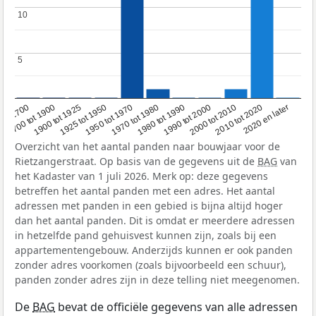
10
10
5
5
1950 tot 1970
1990 tot 2000
1900 tot 1925
2020 en later
1970 tot 1980
oor 1700
2000 tot 2010
1925 tot 1950
1980 tot 1990
1700 tot 1900
2010 tot 2020
Overzicht van het aantal panden naar bouwjaar voor de
Rietzangerstraat. Op basis van de gegevens uit de
BAG
van
het Kadaster van 1 juli 2026. Merk op: deze gegevens
betreffen het aantal panden met een adres. Het aantal
adressen met panden in een gebied is bijna altijd hoger
dan het aantal panden. Dit is omdat er meerdere adressen
in hetzelfde pand gehuisvest kunnen zijn, zoals bij een
appartementengebouw. Anderzijds kunnen er ook panden
zonder adres voorkomen (zoals bijvoorbeeld een schuur),
panden zonder adres zijn in deze telling niet meegenomen.
De
BAG
bevat de officiële gegevens van alle adressen