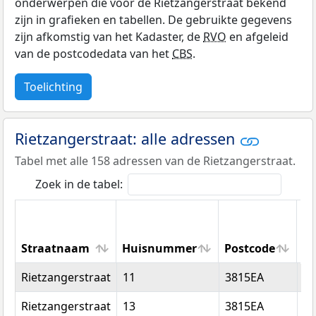
onderwerpen die voor de Rietzangerstraat bekend
zijn in grafieken en tabellen. De gebruikte gegevens
zijn afkomstig van het Kadaster, de
RVO
en afgeleid
van de postcodedata van het
CBS
.
Toelichting
Rietzangerstraat: alle adressen
Tabel met alle 158 adressen van de Rietzangerstraat.
Zoek in de tabel:
Straatnaam
Huisnummer
Postcode
W
Straatnaam
Huisnummer
Postcode
W
Rietzangerstraat
11
3815EA
Am
Rietzangerstraat
13
3815EA
Am