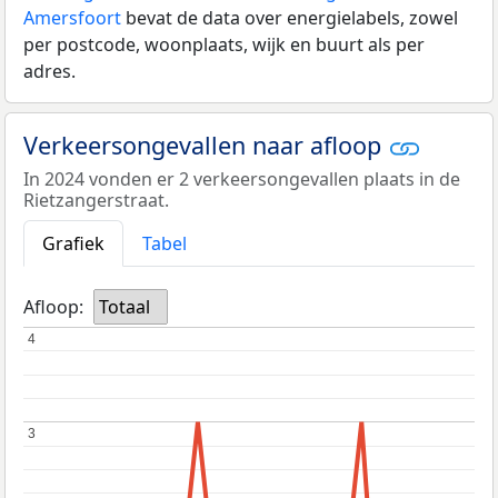
Amersfoort
bevat de data over energielabels, zowel
per postcode, woonplaats, wijk en buurt als per
adres.
Verkeersongevallen naar afloop
In 2024 vonden er 2 verkeersongevallen plaats in de
Rietzangerstraat.
Grafiek
Tabel
Afloop:
Totaal
4
4
3
3