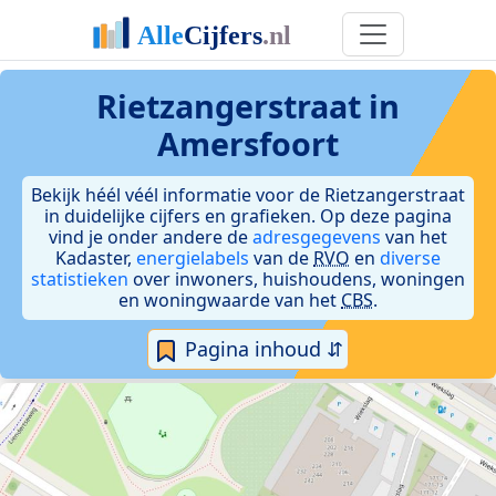
Rietzangerstraat in
Amersfoort
Bekijk héél véél informatie voor de Rietzangerstraat
in duidelijke cijfers en grafieken. Op deze pagina
vind je onder andere de
adresgegevens
van het
Kadaster,
energielabels
van de
RVO
en
diverse
statistieken
over inwoners, huishoudens, woningen
en woningwaarde van het
CBS
.
Pagina inhoud ⇵