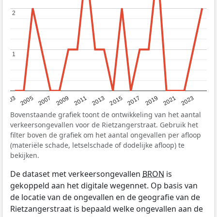
2
2
1
1
2017
2023
2007
2013
2019
2003
2009
2015
2021
2005
2011
Bovenstaande grafiek toont de ontwikkeling van het aantal
verkeersongevallen voor de Rietzangerstraat. Gebruik het
filter boven de grafiek om het aantal ongevallen per afloop
(materiële schade, letselschade of dodelijke afloop) te
bekijken.
De dataset met verkeersongevallen
BRON
is
gekoppeld aan het digitale wegennet. Op basis van
de locatie van de ongevallen en de geografie van de
Rietzangerstraat is bepaald welke ongevallen aan de