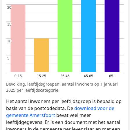
20
20
15
15
10
10
5
5
0-15
15-25
25-45
45-65
65+
Bevolking, leeftijdsgroepen: aantal inwoners op 1 januari
2025 per leeftijdscategorie.
Het aantal inwoners per leeftijdsgroep is bepaald op
basis van de postcodedata. De
download voor de
gemeente Amersfoort
bevat veel meer
leeftijdgegevens: Er is een document met het aantal
inwoners in de gemeente per levensjaar en met een