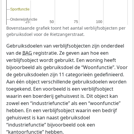
Sportfunctie
Sportfunctie
Onderwijsfunctie
Onderwijsfunctie
25
25
50
50
75
75
100
100
Bovenstaande grafiek toont het aantal verblijfsobjecten per
gebruiksdoel voor de Rietzangerstraat.
Gebruiksdoelen van verblijfsobjecten zijn onderdeel
van de
BAG
registratie. Ze geven aan hoe een
verblijfsobject wordt gebruikt. Een woning heeft
bijvoorbeeld als gebruiksdoel de “Woonfunctie”. Voor
de gebruiksdoelen zijn 11 categorieën gedefinieerd.
Aan één object verschillende gebruiksdoelen worden
toegekend. Een voorbeeld is een verblijfsobject
waarin een boerderij gehuisvest is. Dit object kan
zowel een “industriefunctie” als een “woonfunctie”
hebben. En een verblijfsobject waarin een bedrijf
gehuisvest is kan naast gebruiksdoel
“industriefunctie” bijvoorbeeld ook een
“kantoorfunctie” hebben.