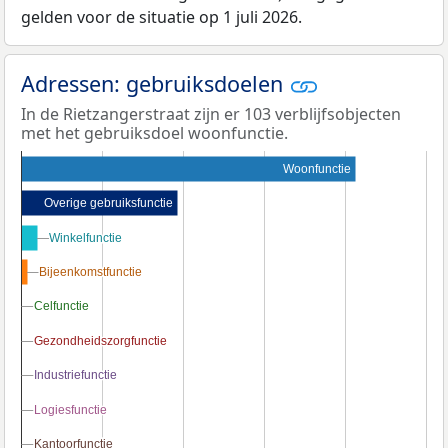
gelden voor de situatie op 1 juli 2026.
Adressen: gebruiksdoelen
In de Rietzangerstraat zijn er 103 verblijfsobjecten
met het gebruiksdoel woonfunctie.
Woonfunctie
Overige gebruiksfunctie
Winkelfunctie
Winkelfunctie
Bijeenkomstfunctie
Bijeenkomstfunctie
Celfunctie
Celfunctie
Gezondheidszorgfunctie
Gezondheidszorgfunctie
Industriefunctie
Industriefunctie
Logiesfunctie
Logiesfunctie
Kantoorfunctie
Kantoorfunctie