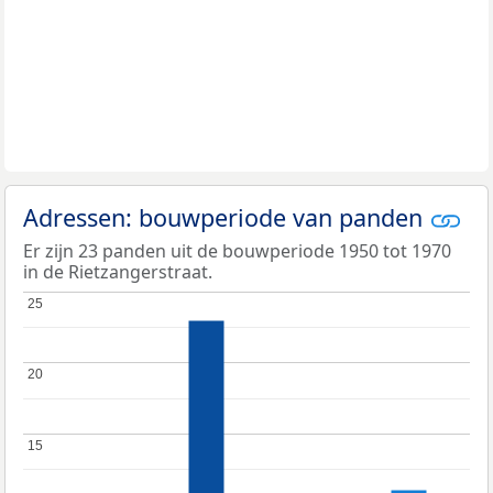
Adressen: bouwperiode van panden
Er zijn 23 panden uit de bouwperiode 1950 tot 1970
in de Rietzangerstraat.
25
25
20
20
15
15