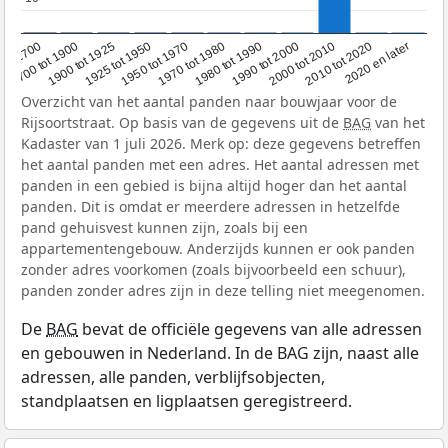
1950 tot 1970
1990 tot 2000
1900 tot 1925
2020 en later
1970 tot 1980
oor 1700
2000 tot 2010
1925 tot 1950
1980 tot 1990
1700 tot 1900
2010 tot 2020
Overzicht van het aantal panden naar bouwjaar voor de
Rijsoortstraat. Op basis van de gegevens uit de
BAG
van het
Kadaster van 1 juli 2026. Merk op: deze gegevens betreffen
het aantal panden met een adres. Het aantal adressen met
panden in een gebied is bijna altijd hoger dan het aantal
panden. Dit is omdat er meerdere adressen in hetzelfde
pand gehuisvest kunnen zijn, zoals bij een
appartementengebouw. Anderzijds kunnen er ook panden
zonder adres voorkomen (zoals bijvoorbeeld een schuur),
panden zonder adres zijn in deze telling niet meegenomen.
De
BAG
bevat de officiële gegevens van alle adressen
en gebouwen in Nederland. In de BAG zijn, naast alle
adressen, alle panden, verblijfsobjecten,
standplaatsen en ligplaatsen geregistreerd.