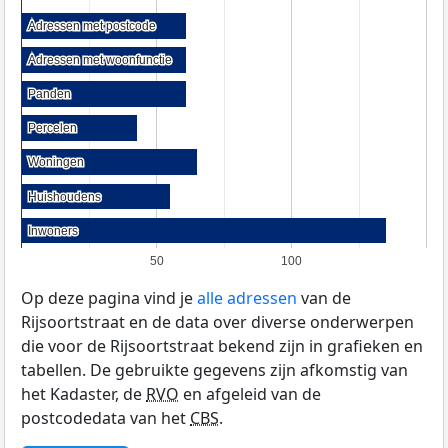
Adressen met postcode
Adressen met postcode
Adressen met woonfunctie
Adressen met woonfunctie
Panden
Panden
Percelen
Percelen
Woningen
Woningen
Huishoudens
Huishoudens
Inwoners
Inwoners
50
100
Op deze pagina vind je
alle adressen
van de
Rijsoortstraat en de data over diverse onderwerpen
die voor de Rijsoortstraat bekend zijn in grafieken en
tabellen. De gebruikte gegevens zijn afkomstig van
het Kadaster, de
RVO
en afgeleid van de
postcodedata van het
CBS
.