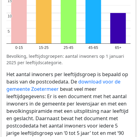
15
15
10
10
5
5
0-15
15-25
25-45
45-65
65+
Bevolking, leeftijdsgroepen: aantal inwoners op 1 januari
2025 per leeftijdscategorie.
Het aantal inwoners per leeftijdsgroep is bepaald op
basis van de postcodedata. De
download voor de
gemeente Zoetermeer
bevat veel meer
leeftijdgegevens: Er is een document met het aantal
inwoners in de gemeente per levensjaar en met een
bevolkingspiramide met een uitsplitsing naar leeftijd
en geslacht. Daarnaast bevat het document met
postcodedata het aantal inwoners voor iedere 5
jarige leeftijdsgroep van ‘0 tot 5 jaar’ tot en met ‘90