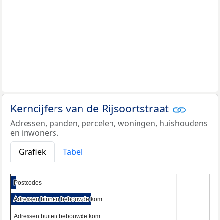
Kerncijfers van de Rijsoortstraat
Adressen, panden, percelen, woningen, huishoudens
en inwoners.
Grafiek
Tabel
Postcodes
Postcodes
Adressen binnen bebouwde kom
Adressen binnen bebouwde kom
Adressen buiten bebouwde kom
Adressen buiten bebouwde kom