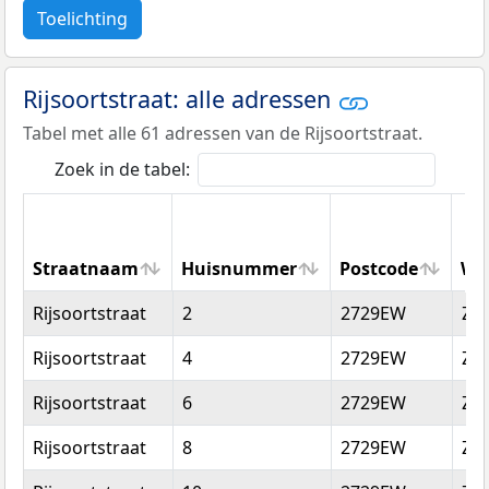
Toelichting
Rijsoortstraat: alle adressen
Tabel met alle 61 adressen van de Rijsoortstraat.
Zoek in de tabel:
Straatnaam
Huisnummer
Postcode
Wo
Straatnaam
Huisnummer
Postcode
Wo
Rijsoortstraat
2
2729EW
Zo
Rijsoortstraat
4
2729EW
Zo
Rijsoortstraat
6
2729EW
Zo
Rijsoortstraat
8
2729EW
Zo