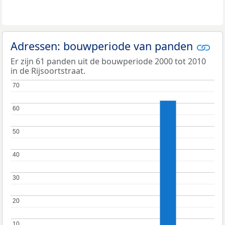
Adressen: bouwperiode van panden
Er zijn 61 panden uit de bouwperiode 2000 tot 2010
in de Rijsoortstraat.
70
70
60
60
50
50
40
40
30
30
20
20
10
10