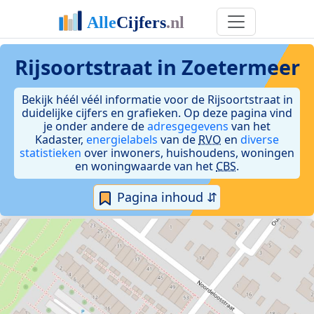
Rijsoortstraat in Zoetermeer
Bekijk héél véél informatie voor de Rijsoortstraat in
duidelijke cijfers en grafieken. Op deze pagina vind
je onder andere de
adresgegevens
van het
Kadaster,
energielabels
van de
RVO
en
diverse
statistieken
over inwoners, huishoudens, woningen
en woningwaarde van het
CBS
.
Pagina inhoud ⇵