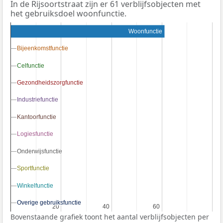
In de Rijsoortstraat zijn er 61 verblijfsobjecten met
het gebruiksdoel woonfunctie.
Woonfunctie
Bijeenkomstfunctie
Bijeenkomstfunctie
Celfunctie
Celfunctie
Gezondheidszorgfunctie
Gezondheidszorgfunctie
Industriefunctie
Industriefunctie
Kantoorfunctie
Kantoorfunctie
Logiesfunctie
Logiesfunctie
Onderwijsfunctie
Onderwijsfunctie
Sportfunctie
Sportfunctie
Winkelfunctie
Winkelfunctie
Overige gebruiksfunctie
Overige gebruiksfunctie
20
20
40
40
60
60
Bovenstaande grafiek toont het aantal verblijfsobjecten per