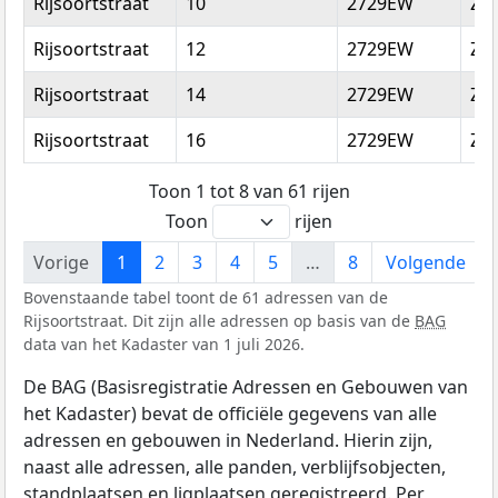
Rijsoortstraat
10
2729EW
Zo
Rijsoortstraat
12
2729EW
Zo
Rijsoortstraat
14
2729EW
Zo
Rijsoortstraat
16
2729EW
Zo
Toon 1 tot 8 van 61 rijen
Toon
rijen
Vorige
1
2
3
4
5
…
8
Volgende
Bovenstaande tabel toont de 61 adressen van de
Rijsoortstraat. Dit zijn alle adressen op basis van de
BAG
data van het Kadaster van 1 juli 2026.
De BAG (Basisregistratie Adressen en Gebouwen van
het Kadaster) bevat de officiële gegevens van alle
adressen en gebouwen in Nederland. Hierin zijn,
naast alle adressen, alle panden, verblijfsobjecten,
standplaatsen en ligplaatsen geregistreerd. Per