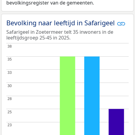
bevolkingsregister van de gemeenten.
Bevolking naar leeftijd in Safarigeel
Safarigeel in Zoetermeer telt 35 inwoners in de
leeftijdsgroep 25-45 in 2025.
38
38
35
35
33
33
30
30
28
28
25
25
23
23