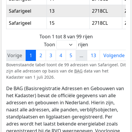
Safarigeel
13
2718CL
Zo
Safarigeel
15
2718CL
Zo
Toon 1 tot 8 van 99 rijen
Toon
rijen
Vorige
1
2
3
4
5
…
13
Volgende
Bovenstaande tabel toont de 99 adressen van Safarigeel. Dit
zijn alle adressen op basis van de
BAG
data van het
Kadaster van 1 juli 2026.
De BAG (Basisregistratie Adressen en Gebouwen van
het Kadaster) bevat de officiële gegevens van alle
adressen en gebouwen in Nederland. Hierin zijn,
naast alle adressen, alle panden, verblijfsobjecten,
standplaatsen en ligplaatsen geregistreerd. Per
adres wordt het laatst bekende energielabel zoals
geregistreerd bij de
RVO
weergegeven. Voorlopige