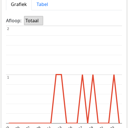
Grafiek
Tabel
Afloop:
Totaal
2
2
1
1