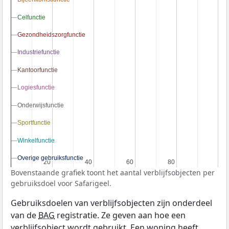
Celfunctie
Celfunctie
Gezondheidszorgfunctie
Gezondheidszorgfunctie
Industriefunctie
Industriefunctie
Kantoorfunctie
Kantoorfunctie
Logiesfunctie
Logiesfunctie
Onderwijsfunctie
Onderwijsfunctie
Sportfunctie
Sportfunctie
Winkelfunctie
Winkelfunctie
Overige gebruiksfunctie
Overige gebruiksfunctie
20
20
40
40
60
60
80
80
Bovenstaande grafiek toont het aantal verblijfsobjecten per
gebruiksdoel voor Safarigeel.
Gebruiksdoelen van verblijfsobjecten zijn onderdeel
van de
BAG
registratie. Ze geven aan hoe een
verblijfsobject wordt gebruikt. Een woning heeft