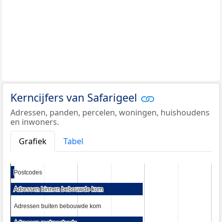
Kerncijfers van Safarigeel
Adressen, panden, percelen, woningen, huishoudens
en inwoners.
Grafiek
Tabel
Postcodes
Postcodes
Adressen binnen bebouwde kom
Adressen binnen bebouwde kom
Adressen buiten bebouwde kom
Adressen buiten bebouwde kom