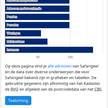
Adressen met postcode
Adressen met postcode
Adressen met woonfunctie
Adressen met woonfunctie
Panden
Panden
Percelen
Percelen
Woningen
Woningen
Huishoudens
Huishoudens
Inwoners
Inwoners
50
100
Op deze pagina vind je
alle adressen
van Safarigeel
en de data over diverse onderwerpen die voor
Safarigeel bekend zijn in grafieken en tabellen. De
gebruikte gegevens zijn afkomstig van het Kadaster,
de
RVO
en afgeleid van de postcodedata van het
CBS
.
Toelichting