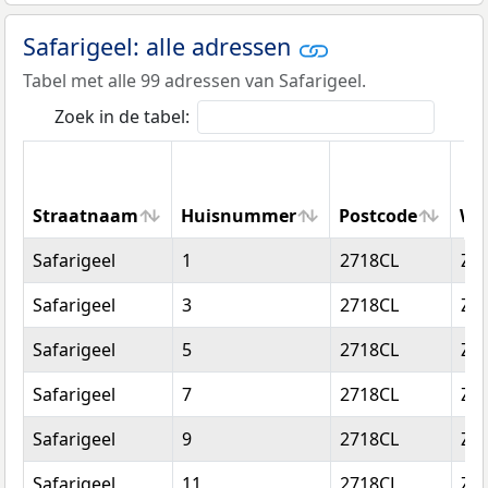
Safarigeel: alle adressen
Tabel met alle 99 adressen van Safarigeel.
Zoek in de tabel:
Straatnaam
Huisnummer
Postcode
Wo
Straatnaam
Huisnummer
Postcode
Wo
Safarigeel
1
2718CL
Zo
Safarigeel
3
2718CL
Zo
Safarigeel
5
2718CL
Zo
Safarigeel
7
2718CL
Zo
Safarigeel
9
2718CL
Zo
Safarigeel
11
2718CL
Zo