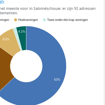
t meeste voor in Saloméschouw: er zijn 92 adressen
rtementen.
ningen
Hoekwoningen
Twee-onder-één-kap woningen
4,1%
9,6%
63%