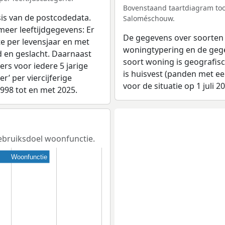
Bovenstaand taartdiagram too
sis van de postcodedata.
Saloméschouw.
meer leeftijdgegevens: Er
De gegevens over soorten
e per levensjaar en met
woningtypering en de gegev
d en geslacht. Daarnaast
soort woning is geografis
rs voor iedere 5 jarige
is huisvest (panden met e
er’ per viercijferige
voor de situatie op 1 juli 2
1998 tot en met 2025.
gebruiksdoel woonfunctie.
Woonfunctie