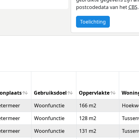
postcodedata van het
CBS
.
Toelichting
onplaats
Gebruiksdoel
Oppervlakte
Wonin
onplaats
Gebruiksdoel
Oppervlakte
Wonin
etermeer
Woonfunctie
166 m2
Hoekw
etermeer
Woonfunctie
128 m2
Tussen
etermeer
Woonfunctie
131 m2
Tussen