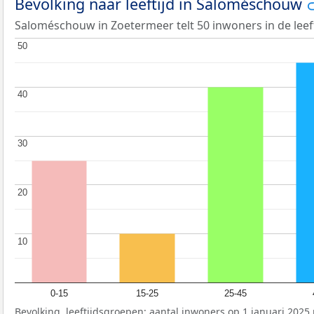
Bevolking naar leeftijd in Saloméschouw
Saloméschouw in Zoetermeer telt 50 inwoners in de leeft
50
50
40
40
30
30
20
20
10
10
0-15
15-25
25-45
Bevolking, leeftijdsgroepen: aantal inwoners op 1 januari 2025 p