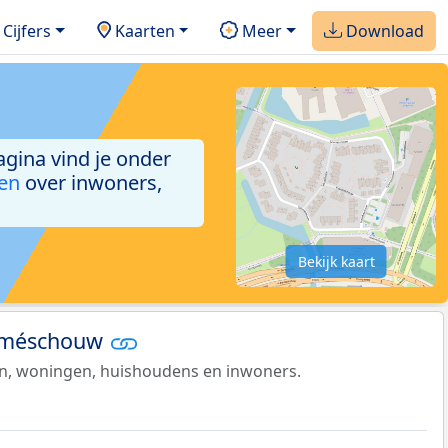
Cijfers
Kaarten
Meer
Download
agina vind je onder
ken
over inwoners,
Bekijk kaart
loméschouw
en, woningen, huishoudens en inwoners.