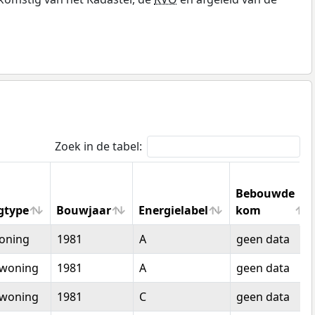
Zoek in de tabel:
Bebouwde
gtype
Bouwjaar
Energielabel
kom
gtype
Bouwjaar
Energielabel
Bebouwde
oning
1981
A
geen data
kom
woning
1981
A
geen data
woning
1981
C
geen data