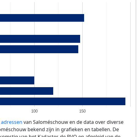
100
150
e adressen
van Saloméschouw en de data over diverse
méschouw bekend zijn in grafieken en tabellen. De
fkomstig van het Kadaster, de
RVO
en afgeleid van de