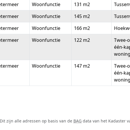
etermeer
Woonfunctie
131 m2
Tussen
etermeer
Woonfunctie
145 m2
Tussen
etermeer
Woonfunctie
166 m2
Hoekw
etermeer
Woonfunctie
122 m2
Twee-o
één-ka
wonin
etermeer
Woonfunctie
147 m2
Twee-o
één-ka
wonin
it zijn alle adressen op basis van de
BAG
data van het Kadaster va