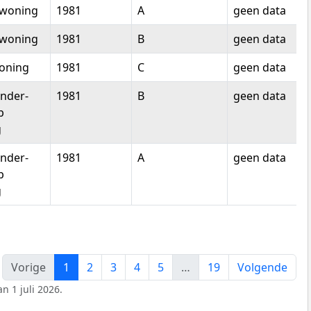
woning
1981
A
geen data
woning
1981
B
geen data
oning
1981
C
geen data
nder-
1981
B
geen data
p
g
nder-
1981
A
geen data
p
g
Vorige
1
2
3
4
5
…
19
Volgende
n 1 juli 2026.