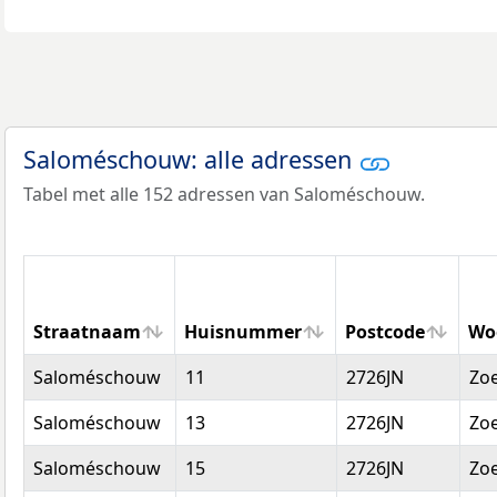
Saloméschouw: alle adressen
Tabel met alle 152 adressen van Saloméschouw.
Straatnaam
Huisnummer
Postcode
Wo
Straatnaam
Huisnummer
Postcode
Wo
Saloméschouw
11
2726JN
Zo
Saloméschouw
13
2726JN
Zo
Saloméschouw
15
2726JN
Zo