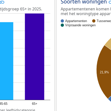
Soorten woningen
ijdsgroep 65+ in 2025.
Appartementenen komen he
met het woningtype appa
Appartementen
Tussenwo
Vrijstaande woningen
21,9%
45-65
65+
er leeftijdscategorie.