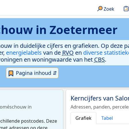
Zoek
houw in Zoetermeer
ouw in duidelijke cijfers en grafieken. Op deze p
er,
energielabels
van de
RVO
en
diverse statistie
woningen en woningwaarde van het
CBS
.
Pagina inhoud ⇵
Kerncijfers van Sa
Saloméschouw in
Adressen, panden, percel
Grafiek
Tabel
chillende postcodes. Deze
l met adressen op deze