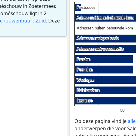
oméschouw in Zoetermeer.
Postcodes
Postcodes
oméschouw ligt in 2
Adressen binnen bebouwde kom
Adressen binnen bebouwde kom
chouwenbuurt-Zuid
. Deze
Adressen buiten bebouwde kom
Adressen buiten bebouwde kom
Adressen met postcode
Adressen met postcode
Adressen met woonfunctie
Adressen met woonfunctie
Panden
Panden
Percelen
Percelen
Woningen
Woningen
Huishoudens
Huishoudens
Inwoners
Inwoners
50
Op deze pagina vind je
all
onderwerpen die voor Salo
gebruikte gegevens zijn a