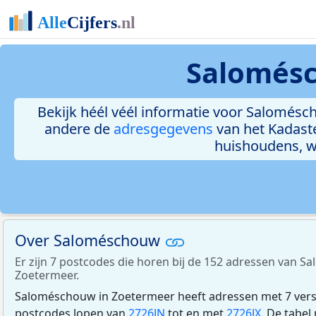
Salomésc
Bekijk héél véél informatie voor Salomésch
andere de
adresgegevens
van het Kadast
huishoudens, 
Over Saloméschouw
Er zijn 7 postcodes die horen bij de 152 adressen van 
Zoetermeer.
Saloméschouw in Zoetermeer heeft adressen met 7 vers
postcodes lopen van
2726JN
tot en met
2726JX
. De tabe