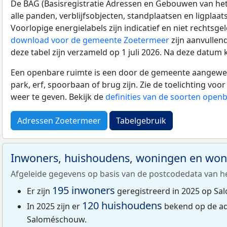
De BAG (Basisregistratie Adressen en Gebouwen van het K
alle panden, verblijfsobjecten, standplaatsen en ligplaa
Voorlopige energielabels zijn indicatief en niet rechtsge
download voor de gemeente Zoetermeer
zijn aanvullen
deze tabel zijn verzameld op 1 juli 2026. Na deze datum
Een openbare ruimte is een door de gemeente aangewezen
park, erf, spoorbaan of brug zijn. Zie de toelichting vo
weer te geven. Bekijk de
definities van de soorten open
Adressen Zoetermeer
Tabelgebruik
Inwoners, huishoudens, woningen en wo
Afgeleide gegevens op basis van de postcodedata van h
195 inwoners
Er zijn
geregistreerd in 2025 op S
120 huishoudens
In 2025 zijn er
bekend op de ad
Saloméschouw.