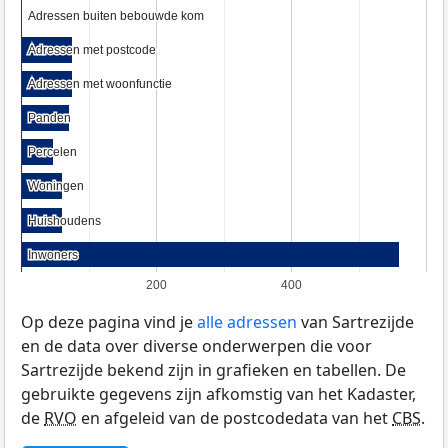
Adressen buiten bebouwde kom
Adressen buiten bebouwde kom
Adressen met postcode
Adressen met postcode
Adressen met woonfunctie
Adressen met woonfunctie
Panden
Panden
Percelen
Percelen
Woningen
Woningen
Huishoudens
Huishoudens
Inwoners
Inwoners
200
400
Op deze pagina vind je
alle adressen
van Sartrezijde
en de data over diverse onderwerpen die voor
Sartrezijde bekend zijn in grafieken en tabellen. De
gebruikte gegevens zijn afkomstig van het Kadaster,
de
RVO
en afgeleid van de postcodedata van het
CBS
.