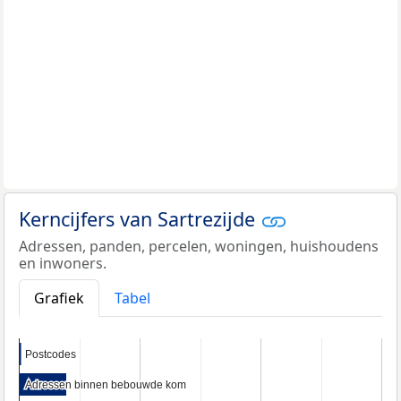
Kerncijfers van Sartrezijde
Adressen, panden, percelen, woningen, huishoudens
en inwoners.
Grafiek
Tabel
Postcodes
Postcodes
Adressen binnen bebouwde kom
Adressen binnen bebouwde kom