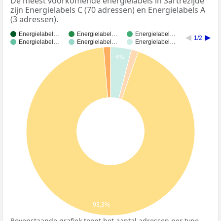
De meest voorkomende energielabels in Sartrezijde
zijn Energielabels C (70 adressen) en Energielabels A
(3 adressen).
Energielabel…
Energielabel…
Energielabel…
1/2
Energielabel…
Energielabel…
Energielabel…
4%
93,3%
Bovenstaande grafiek toont het aantal adressen per type