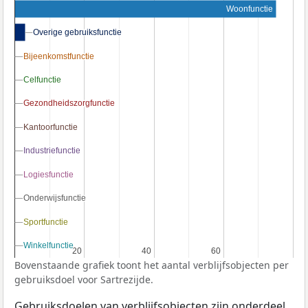
Woonfunctie
Overige gebruiksfunctie
Overige gebruiksfunctie
Bijeenkomstfunctie
Bijeenkomstfunctie
Celfunctie
Celfunctie
Gezondheidszorgfunctie
Gezondheidszorgfunctie
Kantoorfunctie
Kantoorfunctie
Industriefunctie
Industriefunctie
Logiesfunctie
Logiesfunctie
Onderwijsfunctie
Onderwijsfunctie
Sportfunctie
Sportfunctie
Winkelfunctie
Winkelfunctie
20
20
40
40
60
60
Bovenstaande grafiek toont het aantal verblijfsobjecten per
gebruiksdoel voor Sartrezijde.
Gebruiksdoelen van verblijfsobjecten zijn onderdeel