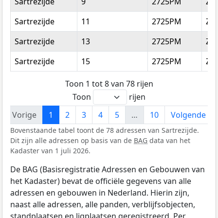
Sartrezijde
9
2725PM
Zo
Sartrezijde
11
2725PM
Zo
Sartrezijde
13
2725PM
Zo
Sartrezijde
15
2725PM
Zo
Toon 1 tot 8 van 78 rijen
Toon
rijen
Vorige
1
2
3
4
5
…
10
Volgende
Bovenstaande tabel toont de 78 adressen van Sartrezijde.
Dit zijn alle adressen op basis van de
BAG
data van het
Kadaster van 1 juli 2026.
De BAG (Basisregistratie Adressen en Gebouwen van
het Kadaster) bevat de officiële gegevens van alle
adressen en gebouwen in Nederland. Hierin zijn,
naast alle adressen, alle panden, verblijfsobjecten,
standplaatsen en ligplaatsen geregistreerd. Per