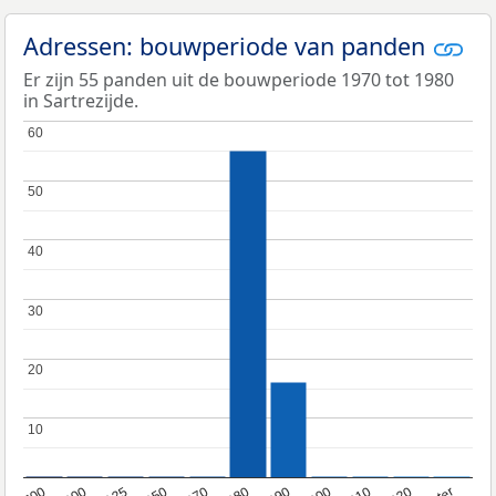
Adressen: bouwperiode van panden
Er zijn 55 panden uit de bouwperiode 1970 tot 1980
in Sartrezijde.
60
60
50
50
40
40
30
30
20
20
10
10