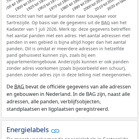
1950 tot 1970
1990 tot 2000
1900 tot 1925
2020 en later
1970 tot 1980
oor 1700
2000 tot 2010
1925 tot 1950
1980 tot 1990
1700 tot 1900
2010 tot 2020
Overzicht van het aantal panden naar bouwjaar voor
Sartrezijde. Op basis van de gegevens uit de
BAG
van het
Kadaster van 1 juli 2026. Merk op: deze gegevens betreffen
het aantal panden met een adres. Het aantal adressen met
panden in een gebied is bijna altijd hoger dan het aantal
panden. Dit is omdat er meerdere adressen in hetzelfde
pand gehuisvest kunnen zijn, zoals bij een
appartementengebouw. Anderzijds kunnen er ook panden
zonder adres voorkomen (zoals bijvoorbeeld een schuur),
panden zonder adres zijn in deze telling niet meegenomen.
De
BAG
bevat de officiële gegevens van alle adressen
en gebouwen in Nederland. In de BAG zijn, naast alle
adressen, alle panden, verblijfsobjecten,
standplaatsen en ligplaatsen geregistreerd.
Energielabels