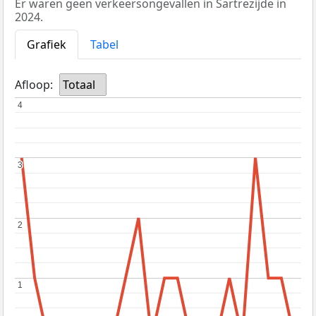
Er waren geen verkeersongevallen in Sartrezijde in
2024.
Grafiek
Tabel
Afloop:
Totaal
4
4
3
3
2
2
1
1