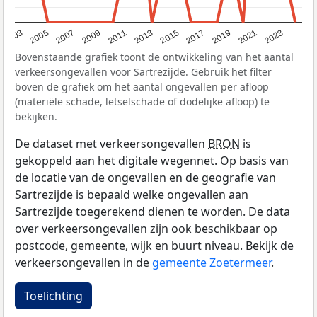
2017
2023
2007
2013
2019
2003
2009
2015
2021
2005
2011
Bovenstaande grafiek toont de ontwikkeling van het aantal
verkeersongevallen voor Sartrezijde. Gebruik het filter
boven de grafiek om het aantal ongevallen per afloop
(materiële schade, letselschade of dodelijke afloop) te
bekijken.
De dataset met verkeersongevallen
BRON
is
gekoppeld aan het digitale wegennet. Op basis van
de locatie van de ongevallen en de geografie van
Sartrezijde is bepaald welke ongevallen aan
Sartrezijde toegerekend dienen te worden. De data
over verkeersongevallen zijn ook beschikbaar op
postcode, gemeente, wijk en buurt niveau. Bekijk de
verkeersongevallen in de
gemeente Zoetermeer
.
Toelichting