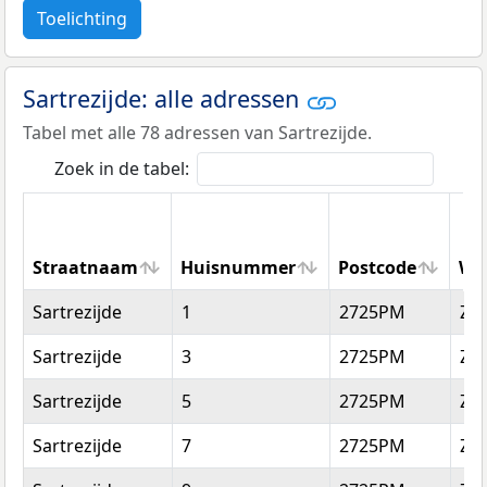
Toelichting
Sartrezijde: alle adressen
Tabel met alle 78 adressen van Sartrezijde.
Zoek in de tabel:
Straatnaam
Huisnummer
Postcode
Wo
Straatnaam
Huisnummer
Postcode
Wo
Sartrezijde
1
2725PM
Zo
Sartrezijde
3
2725PM
Zo
Sartrezijde
5
2725PM
Zo
Sartrezijde
7
2725PM
Zo