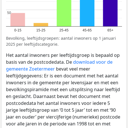
50
50
0-15
15-25
25-45
45-65
65+
Bevolking, leeftijdsgroepen: aantal inwoners op 1 januari
2025 per leeftijdscategorie.
Het aantal inwoners per leeftijdsgroep is bepaald op
basis van de postcodedata. De
download voor de
gemeente Zoetermeer
bevat veel meer
leeftijdgegevens: Er is een document met het aantal
inwoners in de gemeente per levensjaar en met een
bevolkingspiramide met een uitsplitsing naar leeftijd
en geslacht. Daarnaast bevat het document met
postcodedata het aantal inwoners voor iedere 5
jarige leeftijdsgroep van ‘0 tot 5 jaar’ tot en met ‘90
jaar en ouder’ per viercijferige (numerieke) postcode
voor alle jaren in de periode van 1998 tot en met