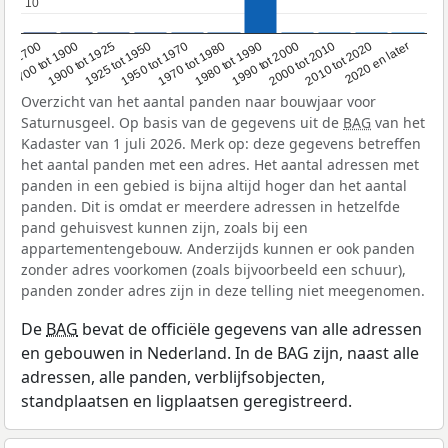
10
10
1950 tot 1970
1990 tot 2000
1900 tot 1925
2020 en later
1970 tot 1980
oor 1700
2000 tot 2010
1925 tot 1950
1980 tot 1990
1700 tot 1900
2010 tot 2020
Overzicht van het aantal panden naar bouwjaar voor
Saturnusgeel. Op basis van de gegevens uit de
BAG
van het
Kadaster van 1 juli 2026. Merk op: deze gegevens betreffen
het aantal panden met een adres. Het aantal adressen met
panden in een gebied is bijna altijd hoger dan het aantal
panden. Dit is omdat er meerdere adressen in hetzelfde
pand gehuisvest kunnen zijn, zoals bij een
appartementengebouw. Anderzijds kunnen er ook panden
zonder adres voorkomen (zoals bijvoorbeeld een schuur),
panden zonder adres zijn in deze telling niet meegenomen.
De
BAG
bevat de officiële gegevens van alle adressen
en gebouwen in Nederland. In de BAG zijn, naast alle
adressen, alle panden, verblijfsobjecten,
standplaatsen en ligplaatsen geregistreerd.