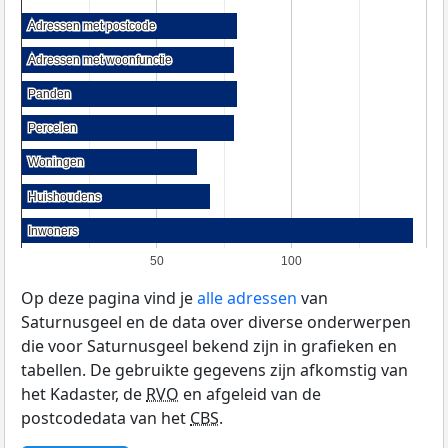
Adressen met postcode
Adressen met postcode
Adressen met woonfunctie
Adressen met woonfunctie
Panden
Panden
Percelen
Percelen
Woningen
Woningen
Huishoudens
Huishoudens
Inwoners
Inwoners
50
100
Op deze pagina vind je
alle adressen
van
Saturnusgeel en de data over diverse onderwerpen
die voor Saturnusgeel bekend zijn in grafieken en
tabellen. De gebruikte gegevens zijn afkomstig van
het Kadaster, de
RVO
en afgeleid van de
postcodedata van het
CBS
.