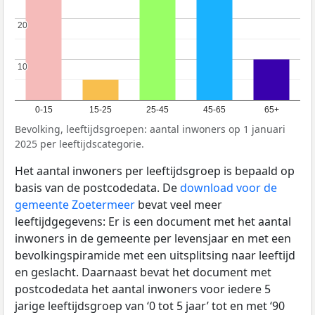
20
20
10
10
0-15
15-25
25-45
45-65
65+
Bevolking, leeftijdsgroepen: aantal inwoners op 1 januari
2025 per leeftijdscategorie.
Het aantal inwoners per leeftijdsgroep is bepaald op
basis van de postcodedata. De
download voor de
gemeente Zoetermeer
bevat veel meer
leeftijdgegevens: Er is een document met het aantal
inwoners in de gemeente per levensjaar en met een
bevolkingspiramide met een uitsplitsing naar leeftijd
en geslacht. Daarnaast bevat het document met
postcodedata het aantal inwoners voor iedere 5
jarige leeftijdsgroep van ‘0 tot 5 jaar’ tot en met ‘90