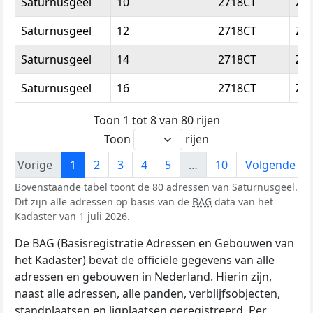
Saturnusgeel
10
2718CT
Zo
Saturnusgeel
12
2718CT
Zo
Saturnusgeel
14
2718CT
Zo
Saturnusgeel
16
2718CT
Zo
Toon 1 tot 8 van 80 rijen
Toon
rijen
Vorige
1
2
3
4
5
…
10
Volgende
Bovenstaande tabel toont de 80 adressen van Saturnusgeel.
Dit zijn alle adressen op basis van de
BAG
data van het
Kadaster van 1 juli 2026.
De BAG (Basisregistratie Adressen en Gebouwen van
het Kadaster) bevat de officiële gegevens van alle
adressen en gebouwen in Nederland. Hierin zijn,
naast alle adressen, alle panden, verblijfsobjecten,
standplaatsen en ligplaatsen geregistreerd. Per