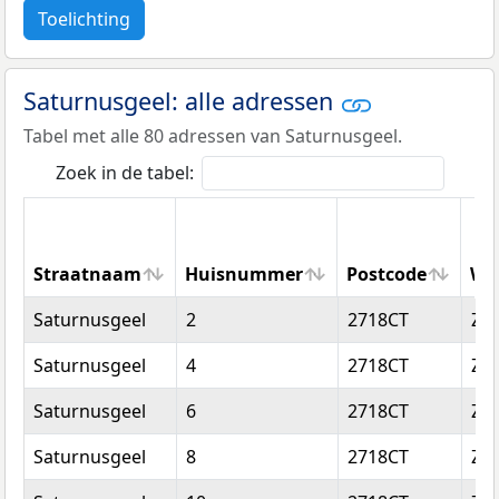
Toelichting
Saturnusgeel: alle adressen
Tabel met alle 80 adressen van Saturnusgeel.
Zoek in de tabel:
Straatnaam
Huisnummer
Postcode
Wo
Straatnaam
Huisnummer
Postcode
Wo
Saturnusgeel
2
2718CT
Zo
Saturnusgeel
4
2718CT
Zo
Saturnusgeel
6
2718CT
Zo
Saturnusgeel
8
2718CT
Zo