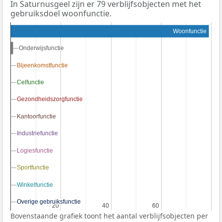
In Saturnusgeel zijn er 79 verblijfsobjecten met het
gebruiksdoel woonfunctie.
Woonfunctie
Onderwijsfunctie
Onderwijsfunctie
Bijeenkomstfunctie
Bijeenkomstfunctie
Celfunctie
Celfunctie
Gezondheidszorgfunctie
Gezondheidszorgfunctie
Kantoorfunctie
Kantoorfunctie
Industriefunctie
Industriefunctie
Logiesfunctie
Logiesfunctie
Sportfunctie
Sportfunctie
Winkelfunctie
Winkelfunctie
Overige gebruiksfunctie
Overige gebruiksfunctie
20
20
40
40
60
60
Bovenstaande grafiek toont het aantal verblijfsobjecten per