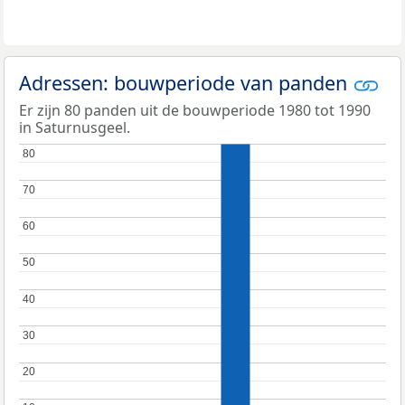
Adressen: bouwperiode van panden
Er zijn 80 panden uit de bouwperiode 1980 tot 1990
in Saturnusgeel.
80
80
70
70
60
60
50
50
40
40
30
30
20
20