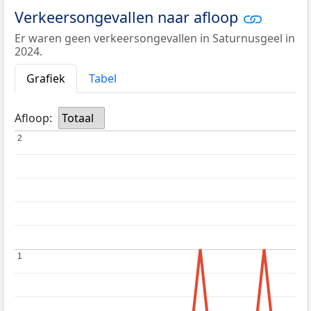
Verkeersongevallen naar afloop
Er waren geen verkeersongevallen in Saturnusgeel in
2024.
Grafiek
Tabel
Afloop:
Totaal
2
2
1
1