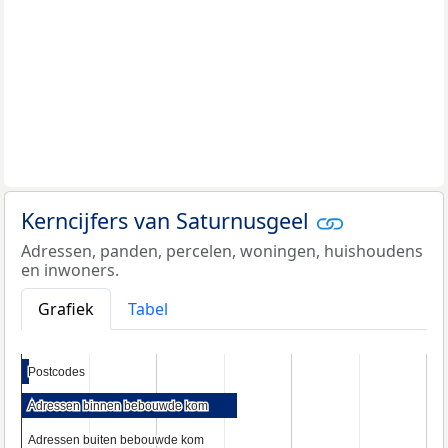
Kerncijfers van Saturnusgeel
Adressen, panden, percelen, woningen, huishoudens
en inwoners.
Grafiek
Tabel
Postcodes
Postcodes
Adressen binnen bebouwde kom
Adressen binnen bebouwde kom
Adressen buiten bebouwde kom
Adressen buiten bebouwde kom