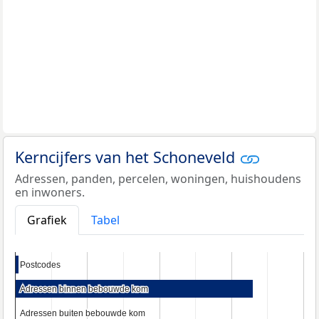
Kerncijfers van het Schoneveld
Adressen, panden, percelen, woningen, huishoudens
en inwoners.
Grafiek
Tabel
Postcodes
Postcodes
Adressen binnen bebouwde kom
Adressen binnen bebouwde kom
Adressen buiten bebouwde kom
Adressen buiten bebouwde kom