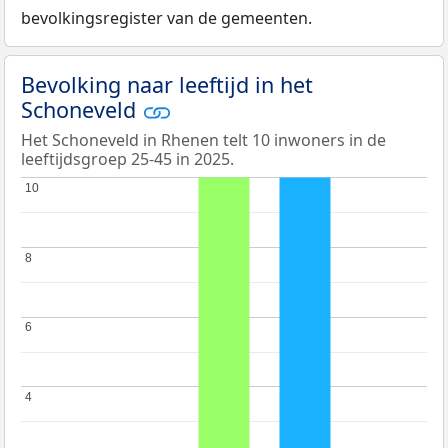
bevolkingsregister van de gemeenten.
Bevolking naar leeftijd in het
Schoneveld
Het Schoneveld in Rhenen telt 10 inwoners in de
leeftijdsgroep 25-45 in 2025.
10
10
8
8
6
6
4
4