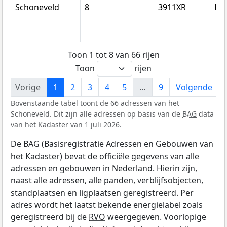
Schoneveld
8
3911XR
Rh
Toon 1 tot 8 van 66 rijen
Toon
rijen
Vorige
1
2
3
4
5
…
9
Volgende
Bovenstaande tabel toont de 66 adressen van het
Schoneveld. Dit zijn alle adressen op basis van de
BAG
data
van het Kadaster van 1 juli 2026.
De BAG (Basisregistratie Adressen en Gebouwen van
het Kadaster) bevat de officiële gegevens van alle
adressen en gebouwen in Nederland. Hierin zijn,
naast alle adressen, alle panden, verblijfsobjecten,
standplaatsen en ligplaatsen geregistreerd. Per
adres wordt het laatst bekende energielabel zoals
geregistreerd bij de
RVO
weergegeven. Voorlopige