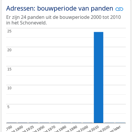
Adressen: bouwperiode van panden
Er zijn 24 panden uit de bouwperiode 2000 tot 2010
in het Schoneveld.
25
25
20
20
15
15
10
10
5
5
1950 tot 1970
1990 tot 2000
1900 tot 1925
2020 en later
1970 tot 1980
oor 1700
2000 tot 2010
1925 tot 1950
1980 tot 1990
1700 tot 1900
2010 tot 2020