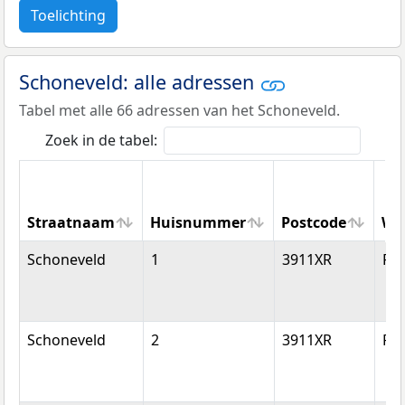
Toelichting
Schoneveld: alle adressen
Tabel met alle 66 adressen van het Schoneveld.
Zoek in de tabel:
Straatnaam
Huisnummer
Postcode
Wo
Straatnaam
Huisnummer
Postcode
Wo
Schoneveld
1
3911XR
Rh
Schoneveld
2
3911XR
Rh