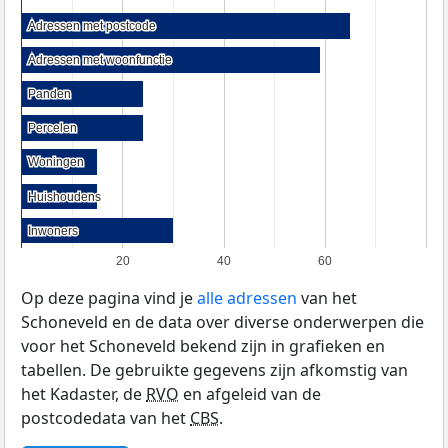
Adressen met postcode
Adressen met postcode
Adressen met woonfunctie
Adressen met woonfunctie
Panden
Panden
Percelen
Percelen
Woningen
Woningen
Huishoudens
Huishoudens
Inwoners
Inwoners
20
40
60
Op deze pagina vind je
alle adressen
van het
Schoneveld en de data over diverse onderwerpen die
voor het Schoneveld bekend zijn in grafieken en
tabellen. De gebruikte gegevens zijn afkomstig van
het Kadaster, de
RVO
en afgeleid van de
postcodedata van het
CBS
.