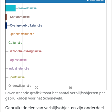
Winkelfunctie
Winkelfunctie
Kantoorfunctie
Kantoorfunctie
Overige gebruiksfunctie
Overige gebruiksfunctie
Bijeenkomstfunctie
Bijeenkomstfunctie
Celfunctie
Celfunctie
Gezondheidszorgfunctie
Gezondheidszorgfunctie
Logiesfunctie
Logiesfunctie
Industriefunctie
Industriefunctie
Sportfunctie
Sportfunctie
Onderwijsfunctie
Onderwijsfunctie
20
20
40
40
Bovenstaande grafiek toont het aantal verblijfsobjecten per
gebruiksdoel voor het Schoneveld.
Gebruiksdoelen van verblijfsobjecten zijn onderdeel