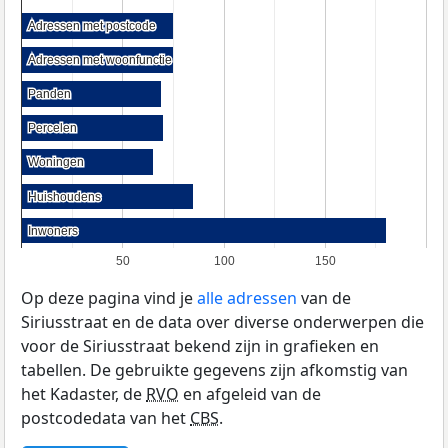
Adressen met postcode
Adressen met postcode
Adressen met woonfunctie
Adressen met woonfunctie
Panden
Panden
Percelen
Percelen
Woningen
Woningen
Huishoudens
Huishoudens
Inwoners
Inwoners
50
100
150
Op deze pagina vind je
alle adressen
van de
Siriusstraat en de data over diverse onderwerpen die
voor de Siriusstraat bekend zijn in grafieken en
tabellen. De gebruikte gegevens zijn afkomstig van
het Kadaster, de
RVO
en afgeleid van de
postcodedata van het
CBS
.