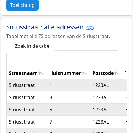
Toelichting
Siriusstraat: alle adressen
Tabel met alle 75 adressen van de Siriusstraat.
Zoek in de tabel:
Straatnaam
Huisnummer
Postcode
Wo
Straatnaam
Huisnummer
Postcode
Wo
Siriusstraat
1
1223AL
Hi
Siriusstraat
3
1223AL
Hi
Siriusstraat
5
1223AL
Hi
Siriusstraat
7
1223AL
Hi