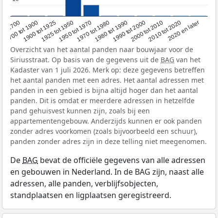
1950 tot 1970
1990 tot 2000
1900 tot 1925
2020 en later
1970 tot 1980
oor 1700
2000 tot 2010
1925 tot 1950
1980 tot 1990
1700 tot 1900
2010 tot 2020
Overzicht van het aantal panden naar bouwjaar voor de
Siriusstraat. Op basis van de gegevens uit de
BAG
van het
Kadaster van 1 juli 2026. Merk op: deze gegevens betreffen
het aantal panden met een adres. Het aantal adressen met
panden in een gebied is bijna altijd hoger dan het aantal
panden. Dit is omdat er meerdere adressen in hetzelfde
pand gehuisvest kunnen zijn, zoals bij een
appartementengebouw. Anderzijds kunnen er ook panden
zonder adres voorkomen (zoals bijvoorbeeld een schuur),
panden zonder adres zijn in deze telling niet meegenomen.
De
BAG
bevat de officiële gegevens van alle adressen
en gebouwen in Nederland. In de BAG zijn, naast alle
adressen, alle panden, verblijfsobjecten,
standplaatsen en ligplaatsen geregistreerd.