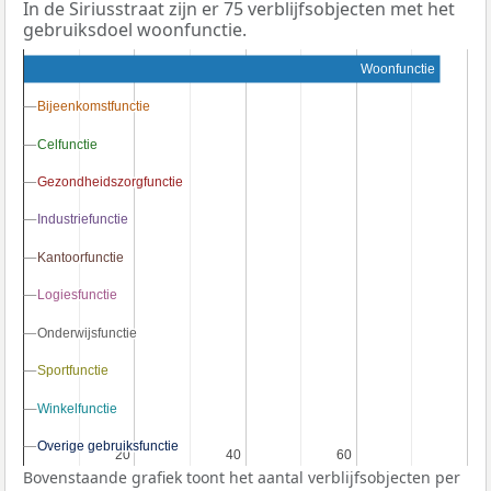
In de Siriusstraat zijn er 75 verblijfsobjecten met het
gebruiksdoel woonfunctie.
Woonfunctie
Bijeenkomstfunctie
Bijeenkomstfunctie
Celfunctie
Celfunctie
Gezondheidszorgfunctie
Gezondheidszorgfunctie
Industriefunctie
Industriefunctie
Kantoorfunctie
Kantoorfunctie
Logiesfunctie
Logiesfunctie
Onderwijsfunctie
Onderwijsfunctie
Sportfunctie
Sportfunctie
Winkelfunctie
Winkelfunctie
Overige gebruiksfunctie
Overige gebruiksfunctie
20
20
40
40
60
60
Bovenstaande grafiek toont het aantal verblijfsobjecten per