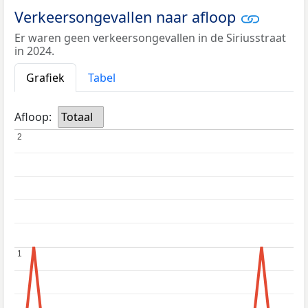
Verkeersongevallen naar afloop
Er waren geen verkeersongevallen in de Siriusstraat
in 2024.
Grafiek
Tabel
Afloop:
Totaal
2
2
1
1