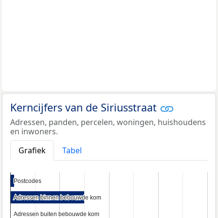
Kerncijfers van de Siriusstraat
Adressen, panden, percelen, woningen, huishoudens
en inwoners.
Grafiek
Tabel
Postcodes
Postcodes
Adressen binnen bebouwde kom
Adressen binnen bebouwde kom
Adressen buiten bebouwde kom
Adressen buiten bebouwde kom