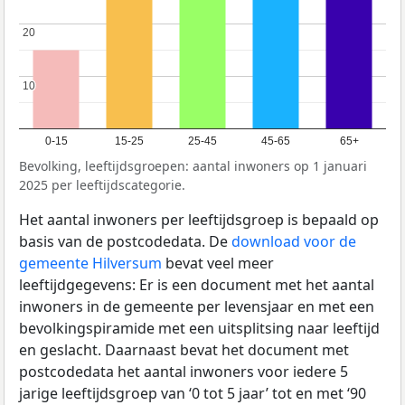
20
20
10
10
0-15
15-25
25-45
45-65
65+
Bevolking, leeftijdsgroepen: aantal inwoners op 1 januari
2025 per leeftijdscategorie.
Het aantal inwoners per leeftijdsgroep is bepaald op
basis van de postcodedata. De
download voor de
gemeente Hilversum
bevat veel meer
leeftijdgegevens: Er is een document met het aantal
inwoners in de gemeente per levensjaar en met een
bevolkingspiramide met een uitsplitsing naar leeftijd
en geslacht. Daarnaast bevat het document met
postcodedata het aantal inwoners voor iedere 5
jarige leeftijdsgroep van ‘0 tot 5 jaar’ tot en met ‘90