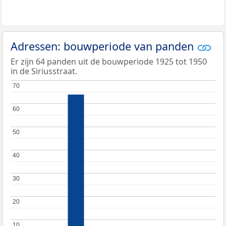
Adressen: bouwperiode van panden
Er zijn 64 panden uit de bouwperiode 1925 tot 1950
in de Siriusstraat.
70
70
60
60
50
50
40
40
30
30
20
20
10
10