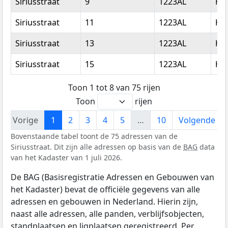
Siriusstraat
9
1223AL
Hi
Siriusstraat
11
1223AL
Hi
Siriusstraat
13
1223AL
Hi
Siriusstraat
15
1223AL
Hi
Toon 1 tot 8 van 75 rijen
Toon
rijen
Vorige
1
2
3
4
5
…
10
Volgende
Bovenstaande tabel toont de 75 adressen van de
Siriusstraat. Dit zijn alle adressen op basis van de
BAG
data
van het Kadaster van 1 juli 2026.
De BAG (Basisregistratie Adressen en Gebouwen van
het Kadaster) bevat de officiële gegevens van alle
adressen en gebouwen in Nederland. Hierin zijn,
naast alle adressen, alle panden, verblijfsobjecten,
standplaatsen en ligplaatsen geregistreerd. Per