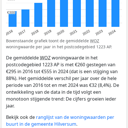
€300
€300
2016
2017
2018
2019
2020
2021
2022
2023
2024
Bovenstaande grafiek toont de gemiddelde
WOZ
woningwaarde per jaar in het postcodegebied 1223 AP.
De gemiddelde
WOZ
woningwaarde in het
postcodegebied 1223 AP is met €260 gestegen van
€295 in 2016 tot €555 in 2024 (dat is een stijging van
88%). Het gemiddelde verschil per jaar over de hele
periode van 2016 tot en met 2024 was €32 (8,4%). De
ontwikkeling van de data in de tijd volgt een
monotoon stijgende trend: De cijfers groeien ieder
jaar.
Bekijk ook de
ranglijst van de woningwaarden per
buurt in de gemeente Hilversum
.