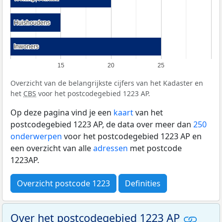
Huishoudens
Huishoudens
Inwoners
Inwoners
15
20
25
Overzicht van de belangrijkste cijfers van het Kadaster en
het
CBS
voor het postcodegebied 1223 AP.
Op deze pagina vind je een
kaart
van het
postcodegebied 1223 AP, de data over meer dan
250
onderwerpen
voor het postcodegebied 1223 AP en
een overzicht van alle
adressen
met postcode
1223AP.
Overzicht postcode 1223
Definities
Over het postcodegebied 1223 AP