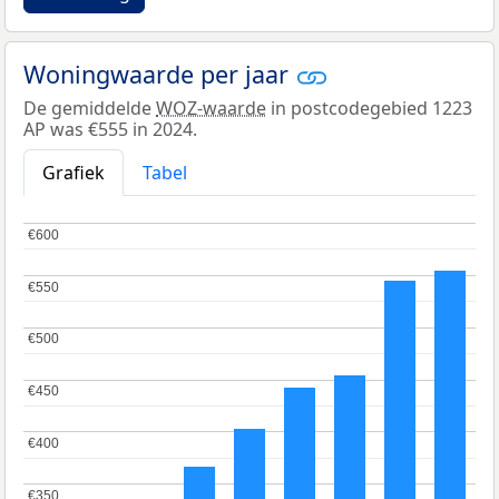
Woningwaarde per jaar
De gemiddelde
WOZ-waarde
in postcodegebied 1223
AP was €555 in 2024.
Grafiek
Tabel
€600
€600
€550
€550
€500
€500
€450
€450
€400
€400
€350
€350