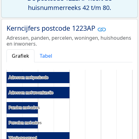
huisnummerreeks 42 t/m 80.
Kerncijfers postcode 1223AP
Adressen, panden, percelen, woningen, huishoudens
en inwoners.
Grafiek
Tabel
Adressen met postcode
Adressen met postcode
Adressen met woonfunctie
Adressen met woonfunctie
Panden met adres
Panden met adres
Percelen met adres
Percelen met adres
Woningvoorraad
Woningvoorraad