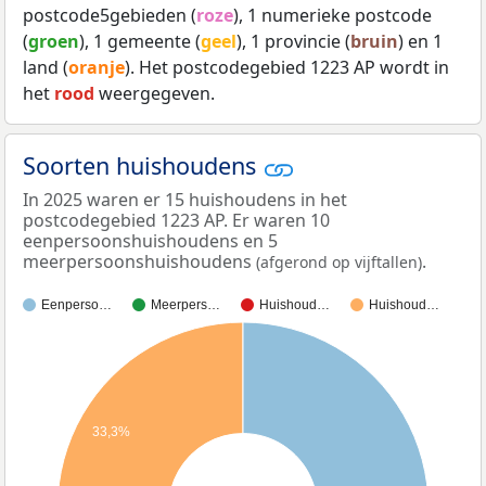
postcode5gebieden (
roze
), 1 numerieke postcode
(
groen
), 1 gemeente (
geel
), 1 provincie (
bruin
) en 1
land (
oranje
). Het postcodegebied 1223 AP wordt in
het
rood
weergegeven.
Soorten huishoudens
In 2025 waren er 15 huishoudens in het
postcodegebied 1223 AP. Er waren 10
eenpersoonshuishoudens en 5
meerpersoonshuishoudens
.
(afgerond op vijftallen)
Eenperso…
Meerpers…
Huishoud…
Huishoud…
33,3%