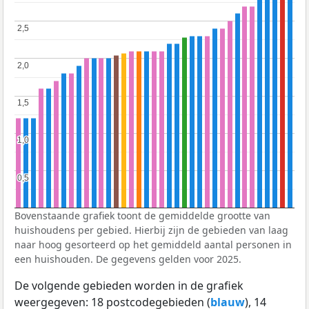
2,5
2,5
2,0
2,0
1,5
1,5
1,0
1,0
0,5
0,5
Bovenstaande grafiek toont de gemiddelde grootte van
huishoudens per gebied. Hierbij zijn de gebieden van laag
naar hoog gesorteerd op het gemiddeld aantal personen in
een huishouden. De gegevens gelden voor 2025.
De volgende gebieden worden in de grafiek
weergegeven: 18 postcodegebieden (
blauw
), 14