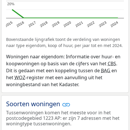
20%
20%
2015
2016
2017
2018
2019
2020
2021
2022
2023
2024
Bovenstaande lijngrafiek toont de verdeling van woningen
naar type eigendom, koop of huur, per jaar tot en met 2024.
Woningen naar eigendom: Informatie over huur- en
koopwoningen op basis van de cijfers van het
CBS
.
Dit is gedaan met een koppeling tussen de
BAG
en
het
WOZ
-register met een aanvulling uit het
woningbestand van het Kadaster.
Soorten woningen
Tussenwoningen komen het meeste voor in het
postcodegebied 1223 AP: er zijn 7 adressen met het
woningtype tussenwoningen.