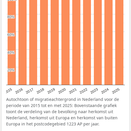
80%
80%
60%
60%
40%
40%
20%
20%
2019
2022
2017
2025
2020
2015
2023
2018
2021
2016
2024
Autochtoon of migratieachtergrond in Nederland voor de
periode van 2015 tot en met 2025: Bovenstaande grafiek
toont de verdeling van de bevolking naar herkomst uit
Nederland, herkomst uit Europa en herkomst van buiten
Europa in het postcodegebied 1223 AP per jaar.