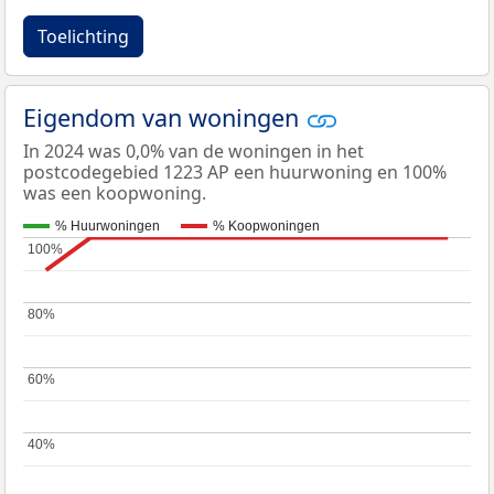
Toelichting
Eigendom van woningen
In 2024 was 0,0% van de woningen in het
postcodegebied 1223 AP een huurwoning en 100%
was een koopwoning.
% Huurwoningen
% Koopwoningen
100%
100%
80%
80%
60%
60%
40%
40%