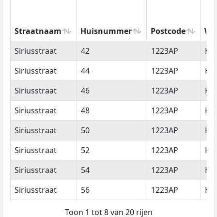
Straatnaam
Huisnummer
Postcode
Wo
Straatnaam
Huisnummer
Postcode
Wo
Siriusstraat
42
1223AP
Hi
Siriusstraat
44
1223AP
Hi
Siriusstraat
46
1223AP
Hi
Siriusstraat
48
1223AP
Hi
Siriusstraat
50
1223AP
Hi
Siriusstraat
52
1223AP
Hi
Siriusstraat
54
1223AP
Hi
Siriusstraat
56
1223AP
Hi
Toon 1 tot 8 van 20 rijen