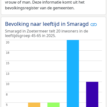
vrouw of man. Deze informatie komt uit het
bevolkingsregister van de gemeenten.
Bevolking naar leeftijd in Smaragd
Smaragd in Zoetermeer telt 20 inwoners in de
leeftijdsgroep 45-65 in 2025.
20
20
18
18
15
15
13
13
10
10
8
8
5
5