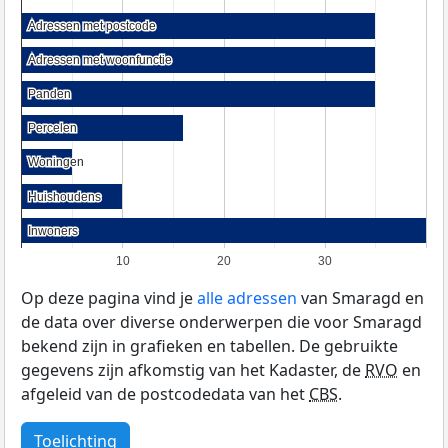
Adressen met postcode
Adressen met postcode
Adressen met woonfunctie
Adressen met woonfunctie
Panden
Panden
Percelen
Percelen
Woningen
Woningen
Huishoudens
Huishoudens
Inwoners
Inwoners
10
20
30
Op deze pagina vind je
alle adressen
van Smaragd en
de data over diverse onderwerpen die voor Smaragd
bekend zijn in grafieken en tabellen. De gebruikte
gegevens zijn afkomstig van het Kadaster, de
RVO
en
afgeleid van de postcodedata van het
CBS
.
Toelichting