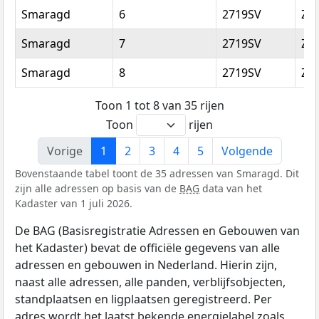
Smaragd
6
2719SV
Zo
Smaragd
7
2719SV
Zo
Smaragd
8
2719SV
Zo
Toon 1 tot 8 van 35 rijen
Toon
rijen
Vorige
1
2
3
4
5
Volgende
Bovenstaande tabel toont de 35 adressen van Smaragd. Dit
zijn alle adressen op basis van de
BAG
data van het
Kadaster van 1 juli 2026.
De BAG (Basisregistratie Adressen en Gebouwen van
het Kadaster) bevat de officiële gegevens van alle
adressen en gebouwen in Nederland. Hierin zijn,
naast alle adressen, alle panden, verblijfsobjecten,
standplaatsen en ligplaatsen geregistreerd. Per
adres wordt het laatst bekende energielabel zoals