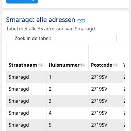
Smaragd: alle adressen
Tabel met alle 35 adressen van Smaragd.
Zoek in de tabel:
Straatnaam
Huisnummer
Postcode
Wo
Straatnaam
Huisnummer
Postcode
Wo
Smaragd
1
2719SV
Zo
Smaragd
2
2719SV
Zo
Smaragd
3
2719SV
Zo
Smaragd
4
2719SV
Zo
Smaragd
5
2719SV
Zo