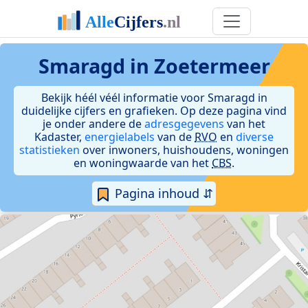
Smaragd in Zoetermeer
Bekijk héél véél informatie voor Smaragd in
duidelijke cijfers en grafieken. Op deze pagina vind
je onder andere de
adresgegevens
van het
Kadaster,
energielabels
van de
RVO
en
diverse
statistieken
over inwoners, huishoudens, woningen
en woningwaarde van het
CBS
.
Pagina inhoud ⇵