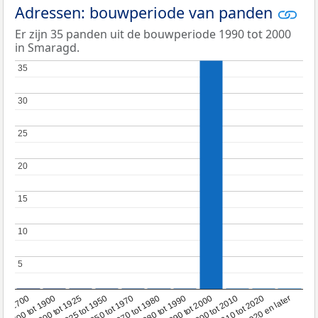
Adressen: bouwperiode van panden
Er zijn 35 panden uit de bouwperiode 1990 tot 2000
in Smaragd.
35
35
30
30
25
25
20
20
15
15
10
10
5
5
1950 tot 1970
1990 tot 2000
1900 tot 1925
2020 en later
1970 tot 1980
oor 1700
2000 tot 2010
1925 tot 1950
1980 tot 1990
1700 tot 1900
2010 tot 2020