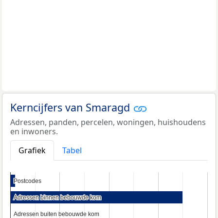
Kerncijfers van Smaragd
Adressen, panden, percelen, woningen, huishoudens
en inwoners.
Grafiek
Tabel
Postcodes
Postcodes
Adressen binnen bebouwde kom
Adressen binnen bebouwde kom
Adressen buiten bebouwde kom
Adressen buiten bebouwde kom