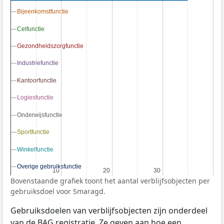
Bijeenkomstfunctie
Bijeenkomstfunctie
Celfunctie
Celfunctie
Gezondheidszorgfunctie
Gezondheidszorgfunctie
Industriefunctie
Industriefunctie
Kantoorfunctie
Kantoorfunctie
Logiesfunctie
Logiesfunctie
Onderwijsfunctie
Onderwijsfunctie
Sportfunctie
Sportfunctie
Winkelfunctie
Winkelfunctie
Overige gebruiksfunctie
Overige gebruiksfunctie
10
10
20
20
30
30
Bovenstaande grafiek toont het aantal verblijfsobjecten per
gebruiksdoel voor Smaragd.
Gebruiksdoelen van verblijfsobjecten zijn onderdeel
van de
BAG
registratie. Ze geven aan hoe een