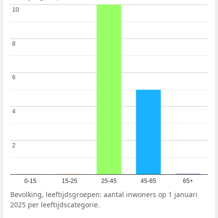
10
10
8
8
6
6
4
4
2
2
0-15
15-25
25-45
45-65
65+
Bevolking, leeftijdsgroepen: aantal inwoners op 1 januari
2025 per leeftijdscategorie.