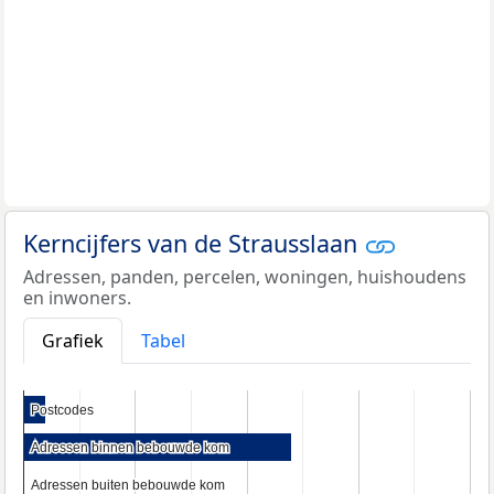
Kerncijfers van de Strausslaan
Adressen, panden, percelen, woningen, huishoudens
en inwoners.
Grafiek
Tabel
Postcodes
Postcodes
Adressen binnen bebouwde kom
Adressen binnen bebouwde kom
Adressen buiten bebouwde kom
Adressen buiten bebouwde kom