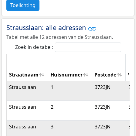
Toelichting
Strausslaan: alle adressen
Tabel met alle 12 adressen van de Strausslaan.
Zoek in de tabel:
Straatnaam
Huisnummer
Postcode
Wo
Straatnaam
Huisnummer
Postcode
Wo
Strausslaan
1
3723JN
Bil
Strausslaan
2
3723JN
Bil
Strausslaan
3
3723JN
Bil