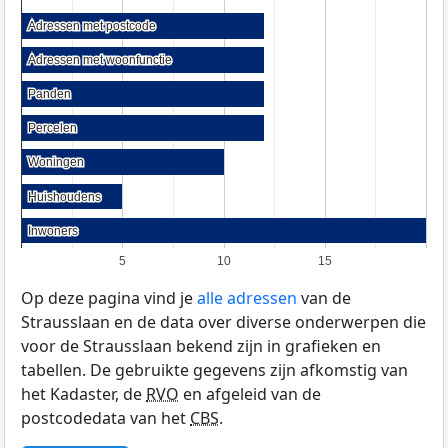
Adressen met postcode
Adressen met postcode
Adressen met woonfunctie
Adressen met woonfunctie
Panden
Panden
Percelen
Percelen
Woningen
Woningen
Huishoudens
Huishoudens
Inwoners
Inwoners
5
10
15
Op deze pagina vind je
alle adressen
van de
Strausslaan en de data over diverse onderwerpen die
voor de Strausslaan bekend zijn in grafieken en
tabellen. De gebruikte gegevens zijn afkomstig van
het Kadaster, de
RVO
en afgeleid van de
postcodedata van het
CBS
.