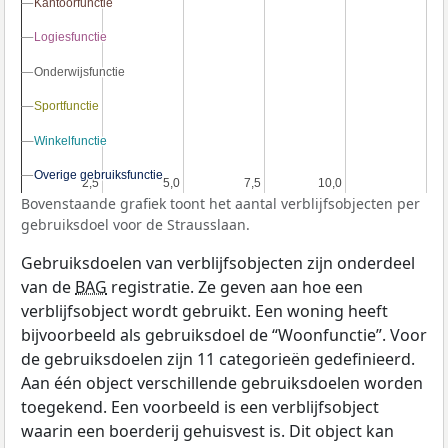
Kantoorfunctie
Kantoorfunctie
Logiesfunctie
Logiesfunctie
Onderwijsfunctie
Onderwijsfunctie
Sportfunctie
Sportfunctie
Winkelfunctie
Winkelfunctie
Overige gebruiksfunctie
Overige gebruiksfunctie
2,5
2,5
5,0
5,0
7,5
7,5
10,0
10,0
Bovenstaande grafiek toont het aantal verblijfsobjecten per
gebruiksdoel voor de Strausslaan.
Gebruiksdoelen van verblijfsobjecten zijn onderdeel
van de
BAG
registratie. Ze geven aan hoe een
verblijfsobject wordt gebruikt. Een woning heeft
bijvoorbeeld als gebruiksdoel de “Woonfunctie”. Voor
de gebruiksdoelen zijn 11 categorieën gedefinieerd.
Aan één object verschillende gebruiksdoelen worden
toegekend. Een voorbeeld is een verblijfsobject
waarin een boerderij gehuisvest is. Dit object kan