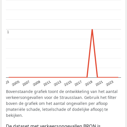
1
1
2017
2023
2007
2013
2019
2003
2009
2015
2021
2005
2011
Bovenstaande grafiek toont de ontwikkeling van het aantal
verkeersongevallen voor de Strausslaan. Gebruik het filter
boven de grafiek om het aantal ongevallen per afloop
(materiële schade, letselschade of dodelijke afloop) te
bekijken.
De dataset met verkeersongevallen
BRON
is