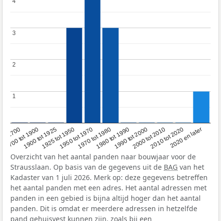
4
4
3
3
2
2
1
1
1950 tot 1970
1990 tot 2000
1900 tot 1925
2020 en later
1970 tot 1980
oor 1700
2000 tot 2010
1925 tot 1950
1980 tot 1990
1700 tot 1900
2010 tot 2020
Overzicht van het aantal panden naar bouwjaar voor de
Strausslaan. Op basis van de gegevens uit de
BAG
van het
Kadaster van 1 juli 2026. Merk op: deze gegevens betreffen
het aantal panden met een adres. Het aantal adressen met
panden in een gebied is bijna altijd hoger dan het aantal
panden. Dit is omdat er meerdere adressen in hetzelfde
pand gehuisvest kunnen zijn, zoals bij een