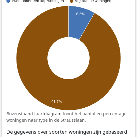
Twee-onder-één-kap woningen
Vrijstaande woningen
8,3%
91,7%
Bovenstaand taartdiagram toont het aantal en percentage
woningen naar type in de Strausslaan.
De gegevens over soorten woningen zijn gebaseerd