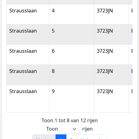
Strausslaan
4
3723JN
Bil
Strausslaan
5
3723JN
Bil
Strausslaan
6
3723JN
Bil
Strausslaan
8
3723JN
Bil
Strausslaan
9
3723JN
Bil
Toon 1 tot 8 van 12 rijen
Toon
rijen