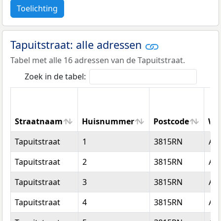
Toelichting
Tapuitstraat: alle adressen
Tabel met alle 16 adressen van de Tapuitstraat.
Zoek in de tabel:
Straatnaam
Huisnummer
Postcode
Wo
Straatnaam
Huisnummer
Postcode
Wo
Tapuitstraat
1
3815RN
Am
Tapuitstraat
2
3815RN
Am
Tapuitstraat
3
3815RN
Am
Tapuitstraat
4
3815RN
Am