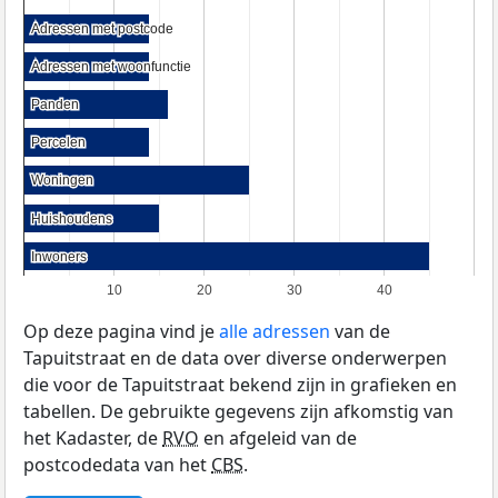
Adressen met postcode
Adressen met postcode
Adressen met woonfunctie
Adressen met woonfunctie
Panden
Panden
Percelen
Percelen
Woningen
Woningen
Huishoudens
Huishoudens
Inwoners
Inwoners
10
20
30
40
Op deze pagina vind je
alle adressen
van de
Tapuitstraat en de data over diverse onderwerpen
die voor de Tapuitstraat bekend zijn in grafieken en
tabellen. De gebruikte gegevens zijn afkomstig van
het Kadaster, de
RVO
en afgeleid van de
postcodedata van het
CBS
.