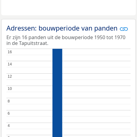
Adressen: bouwperiode van panden
Er zijn 16 panden uit de bouwperiode 1950 tot 1970
in de Tapuitstraat.
16
16
14
14
12
12
10
10
8
8
6
6
4
4