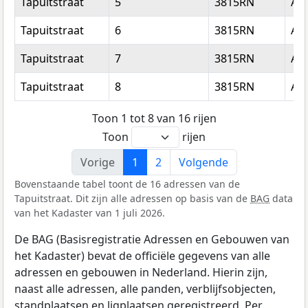
Tapuitstraat
5
3815RN
Am
Tapuitstraat
6
3815RN
Am
Tapuitstraat
7
3815RN
Am
Tapuitstraat
8
3815RN
Am
Toon 1 tot 8 van 16 rijen
Toon
rijen
Vorige
1
2
Volgende
Bovenstaande tabel toont de 16 adressen van de
Tapuitstraat. Dit zijn alle adressen op basis van de
BAG
data
van het Kadaster van 1 juli 2026.
De BAG (Basisregistratie Adressen en Gebouwen van
het Kadaster) bevat de officiële gegevens van alle
adressen en gebouwen in Nederland. Hierin zijn,
naast alle adressen, alle panden, verblijfsobjecten,
standplaatsen en ligplaatsen geregistreerd. Per