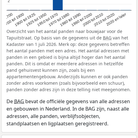
2
2
1950 tot 1970
1990 tot 2000
1900 tot 1925
2020 en later
1970 tot 1980
oor 1700
2000 tot 2010
1925 tot 1950
1980 tot 1990
1700 tot 1900
2010 tot 2020
Overzicht van het aantal panden naar bouwjaar voor de
Tapuitstraat. Op basis van de gegevens uit de
BAG
van het
Kadaster van 1 juli 2026. Merk op: deze gegevens betreffen
het aantal panden met een adres. Het aantal adressen met
panden in een gebied is bijna altijd hoger dan het aantal
panden. Dit is omdat er meerdere adressen in hetzelfde
pand gehuisvest kunnen zijn, zoals bij een
appartementengebouw. Anderzijds kunnen er ook panden
zonder adres voorkomen (zoals bijvoorbeeld een schuur),
panden zonder adres zijn in deze telling niet meegenomen.
De
BAG
bevat de officiële gegevens van alle adressen
en gebouwen in Nederland. In de BAG zijn, naast alle
adressen, alle panden, verblijfsobjecten,
standplaatsen en ligplaatsen geregistreerd.