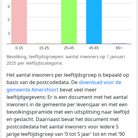
8
8
5
5
3
3
0-15
15-25
25-45
45-65
65+
Bevolking, leeftijdsgroepen: aantal inwoners op 1 januari
2025 per leeftijdscategorie.
Het aantal inwoners per leeftijdsgroep is bepaald op
basis van de postcodedata. De
download voor de
gemeente Amersfoort
bevat veel meer
leeftijdgegevens: Er is een document met het aantal
inwoners in de gemeente per levensjaar en met een
bevolkingspiramide met een uitsplitsing naar leeftijd
en geslacht. Daarnaast bevat het document met
postcodedata het aantal inwoners voor iedere 5
jarige leeftijdsgroep van ‘0 tot 5 jaar’ tot en met ‘90