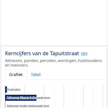
Kerncijfers van de Tapuitstraat
Adressen, panden, percelen, woningen, huishoudens
en inwoners.
Grafiek
Tabel
Postcodes
Postcodes
Adressen binnen bebouwde kom
Adressen binnen bebouwde kom
Adressen buiten bebouwde kom
Adressen buiten bebouwde kom