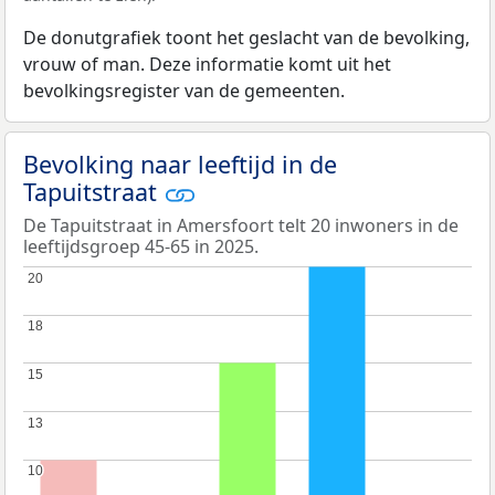
De donutgrafiek toont het geslacht van de bevolking,
vrouw of man. Deze informatie komt uit het
bevolkingsregister van de gemeenten.
Bevolking naar leeftijd in de
Tapuitstraat
De Tapuitstraat in Amersfoort telt 20 inwoners in de
leeftijdsgroep 45-65 in 2025.
20
20
18
18
15
15
13
13
10
10