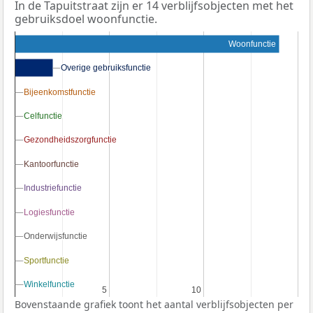
In de Tapuitstraat zijn er 14 verblijfsobjecten met het
gebruiksdoel woonfunctie.
Woonfunctie
Overige gebruiksfunctie
Overige gebruiksfunctie
Bijeenkomstfunctie
Bijeenkomstfunctie
Celfunctie
Celfunctie
Gezondheidszorgfunctie
Gezondheidszorgfunctie
Kantoorfunctie
Kantoorfunctie
Industriefunctie
Industriefunctie
Logiesfunctie
Logiesfunctie
Onderwijsfunctie
Onderwijsfunctie
Sportfunctie
Sportfunctie
Winkelfunctie
Winkelfunctie
5
5
10
10
Bovenstaande grafiek toont het aantal verblijfsobjecten per