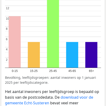
12
12
10
10
8
8
6
6
4
4
2
2
0-15
15-25
25-45
45-65
65+
Bevolking, leeftijdsgroepen: aantal inwoners op 1 januari
2025 per leeftijdscategorie.
Het aantal inwoners per leeftijdsgroep is bepaald op
basis van de postcodedata. De
download voor de
gemeente Echt-Susteren
bevat veel meer