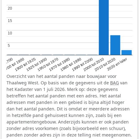
20
20
15
15
10
10
5
5
1950 tot 1970
1990 tot 2000
1900 tot 1925
2020 en later
1970 tot 1980
oor 1700
2000 tot 2010
1925 tot 1950
1980 tot 1990
1700 tot 1900
2010 tot 2020
Overzicht van het aantal panden naar bouwjaar voor
Thaalweg West. Op basis van de gegevens uit de
BAG
van
het Kadaster van 1 juli 2026. Merk op: deze gegevens
betreffen het aantal panden met een adres. Het aantal
adressen met panden in een gebied is bijna altijd hoger
dan het aantal panden. Dit is omdat er meerdere adressen
in hetzelfde pand gehuisvest kunnen zijn, zoals bij een
appartementengebouw. Anderzijds kunnen er ook panden
zonder adres voorkomen (zoals bijvoorbeeld een schuur),
panden zonder adres zijn in deze telling niet meegenomen.