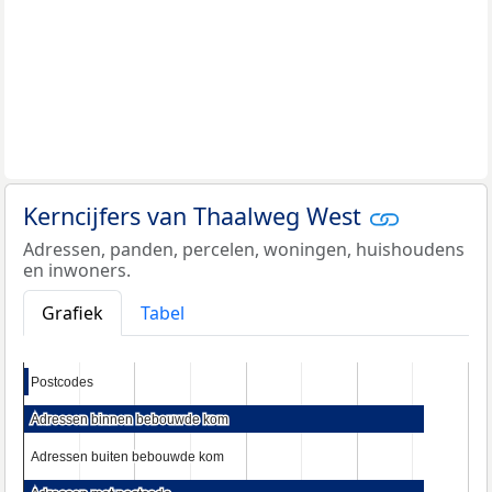
Kerncijfers van Thaalweg West
Adressen, panden, percelen, woningen, huishoudens
en inwoners.
Grafiek
Tabel
Postcodes
Postcodes
Adressen binnen bebouwde kom
Adressen binnen bebouwde kom
Adressen buiten bebouwde kom
Adressen buiten bebouwde kom