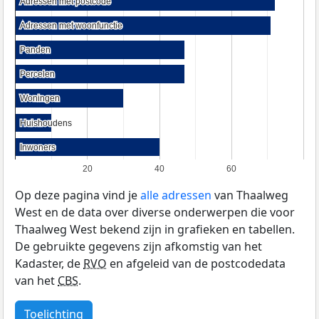
Adressen met postcode
Adressen met postcode
Adressen met woonfunctie
Adressen met woonfunctie
Panden
Panden
Percelen
Percelen
Woningen
Woningen
Huishoudens
Huishoudens
Inwoners
Inwoners
20
40
60
Op deze pagina vind je
alle adressen
van Thaalweg
West en de data over diverse onderwerpen die voor
Thaalweg West bekend zijn in grafieken en tabellen.
De gebruikte gegevens zijn afkomstig van het
Kadaster, de
RVO
en afgeleid van de postcodedata
van het
CBS
.
Toelichting