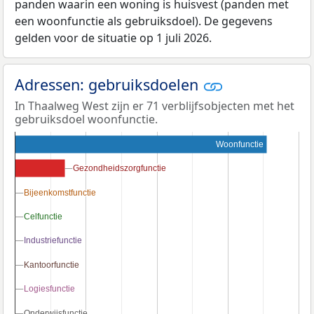
panden waarin een woning is huisvest (panden met
een woonfunctie als gebruiksdoel). De gegevens
gelden voor de situatie op 1 juli 2026.
Adressen: gebruiksdoelen
In Thaalweg West zijn er 71 verblijfsobjecten met het
gebruiksdoel woonfunctie.
Woonfunctie
Gezondheidszorgfunctie
Gezondheidszorgfunctie
Bijeenkomstfunctie
Bijeenkomstfunctie
Celfunctie
Celfunctie
Industriefunctie
Industriefunctie
Kantoorfunctie
Kantoorfunctie
Logiesfunctie
Logiesfunctie
Onderwijsfunctie
Onderwijsfunctie