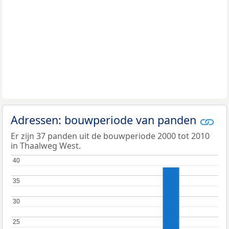
Adressen: bouwperiode van panden
Er zijn 37 panden uit de bouwperiode 2000 tot 2010
in Thaalweg West.
40
40
35
35
30
30
25
25