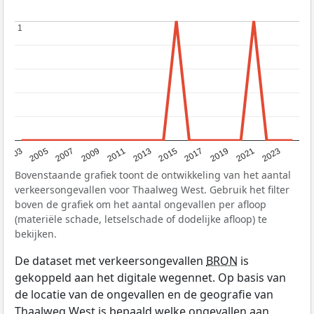
1
1
2017
2023
2007
2013
2019
2003
2009
2015
2021
2005
2011
Bovenstaande grafiek toont de ontwikkeling van het aantal
verkeersongevallen voor Thaalweg West. Gebruik het filter
boven de grafiek om het aantal ongevallen per afloop
(materiële schade, letselschade of dodelijke afloop) te
bekijken.
De dataset met verkeersongevallen
BRON
is
gekoppeld aan het digitale wegennet. Op basis van
de locatie van de ongevallen en de geografie van
Thaalweg West is bepaald welke ongevallen aan