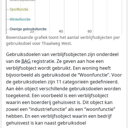
Sportfunctie
Sportfunctie
Winkelfunctie
Winkelfunctie
Overige gebruiksfunctie
Overige gebruiksfunctie
20
20
40
40
60
60
Bovenstaande grafiek toont het aantal verblijfsobjecten per
gebruiksdoel voor Thaalweg West.
Gebruiksdoelen van verblijfsobjecten zijn onderdeel
van de
BAG
registratie. Ze geven aan hoe een
verblijfsobject wordt gebruikt. Een woning heeft
bijvoorbeeld als gebruiksdoel de “Woonfunctie”. Voor
de gebruiksdoelen zijn 11 categorieën gedefinieerd.
Aan één object verschillende gebruiksdoelen worden
toegekend. Een voorbeeld is een verblijfsobject
waarin een boerderij gehuisvest is. Dit object kan
zowel een “industriefunctie” als een “woonfunctie”
hebben. En een verblijfsobject waarin een bedrijf
gehuisvest is kan naast gebruiksdoel