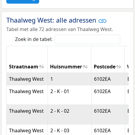
Thaalweg West: alle adressen
Tabel met alle 72 adressen van Thaalweg West.
Zoek in de tabel:
Straatnaam
Huisnummer
Postcode
Wo
Straatnaam
Huisnummer
Postcode
Wo
Thaalweg West
1
6102EA
Ech
Thaalweg West
2 - K - 01
6102EA
Ech
Thaalweg West
2 - K - 02
6102EA
Ech
Thaalweg West
2 - K - 03
6102EA
Ech