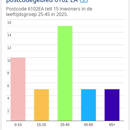
Postcode 6102EA telt 15 inwoners in de
leeftijdsgroep 25-45 in 2025.
16
16
14
14
12
12
10
10
8
8
6
6
4
4
2
2
0-15
15-25
25-45
45-65
65+