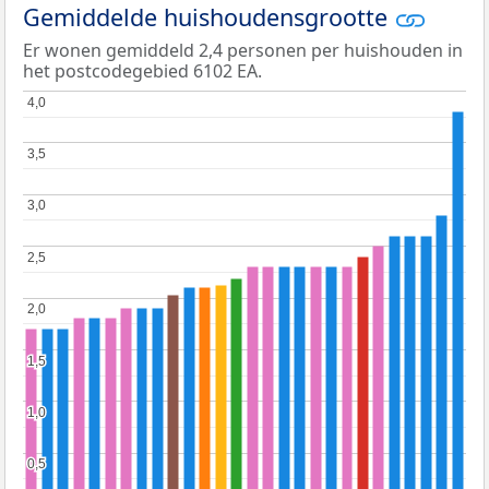
Gemiddelde huishoudensgrootte
Er wonen gemiddeld 2,4 personen per huishouden in
het postcodegebied 6102 EA.
4,0
4,0
3,5
3,5
3,0
3,0
2,5
2,5
2,0
2,0
1,5
1,5
1,0
1,0
0,5
0,5