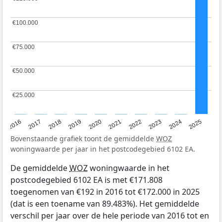
€100.000
€100.000
€75.000
€75.000
€50.000
€50.000
€25.000
€25.000
2016
2017
2018
2019
2020
2021
2022
2023
2024
2025
Bovenstaande grafiek toont de gemiddelde
WOZ
woningwaarde per jaar in het postcodegebied 6102 EA.
De gemiddelde
WOZ
woningwaarde in het
postcodegebied 6102 EA is met €171.808
toegenomen van €192 in 2016 tot €172.000 in 2025
(dat is een toename van 89.483%). Het gemiddelde
verschil per jaar over de hele periode van 2016 tot en