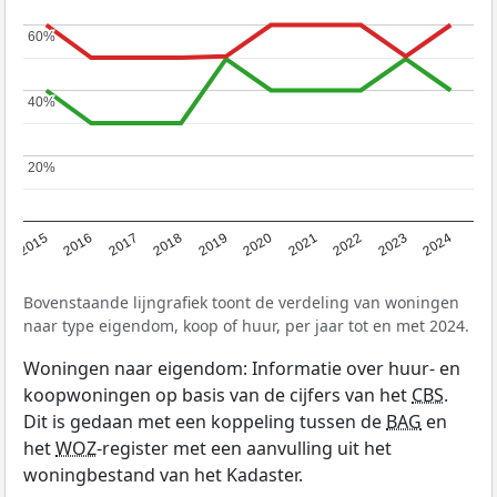
60%
60%
40%
40%
20%
20%
2015
2016
2017
2018
2019
2020
2021
2022
2023
2024
Bovenstaande lijngrafiek toont de verdeling van woningen
naar type eigendom, koop of huur, per jaar tot en met 2024.
Woningen naar eigendom: Informatie over huur- en
koopwoningen op basis van de cijfers van het
CBS
.
Dit is gedaan met een koppeling tussen de
BAG
en
het
WOZ
-register met een aanvulling uit het
woningbestand van het Kadaster.