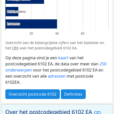
Huishoudens
Huishoudens
Inwoners
Inwoners
20
40
60
Overzicht van de belangrijkste cijfers van het Kadaster en
het
CBS
voor het postcodegebied 6102 EA.
Op deze pagina vind je een
kaart
van het
postcodegebied 6102 EA, de data over meer dan
250
onderwerpen
voor het postcodegebied 6102 EA en
een overzicht van alle
adressen
met postcode
6102EA.
Overzicht postcode 6102
Definities
Over het postcodegebied 6102 EA