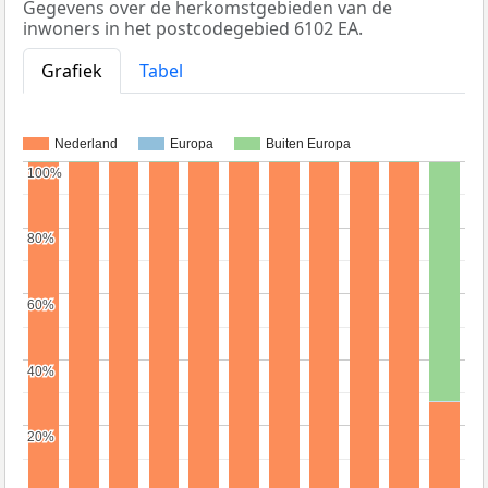
Gegevens over de herkomstgebieden van de
inwoners in het postcodegebied 6102 EA.
Grafiek
Tabel
Nederland
Europa
Buiten Europa
100%
100%
80%
80%
60%
60%
40%
40%
20%
20%