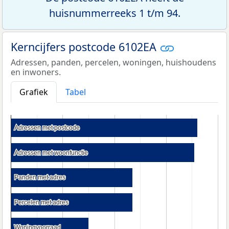
huisnummerreeks 1 t/m 94.
Kerncijfers postcode 6102EA
Adressen, panden, percelen, woningen, huishoudens
en inwoners.
Grafiek
Tabel
Adressen met postcode
Adressen met postcode
Adressen met woonfunctie
Adressen met woonfunctie
Panden met adres
Panden met adres
Percelen met adres
Percelen met adres
Woningvoorraad
Woningvoorraad