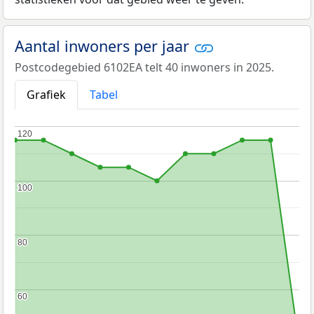
Aantal inwoners per jaar
Postcodegebied 6102EA telt 40 inwoners in 2025.
Grafiek
Tabel
120
120
100
100
80
80
60
60