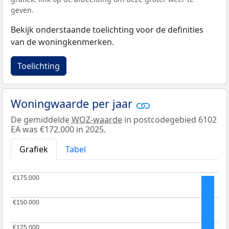
geven.
Bekijk onderstaande toelichting voor de definities
van de woningkenmerken.
Toelichting
Woningwaarde per jaar
De gemiddelde
WOZ-waarde
in postcodegebied 6102
EA was €172.000 in 2025.
Grafiek
Tabel
€175.000
€175.000
€150.000
€150.000
€125.000
€125.000