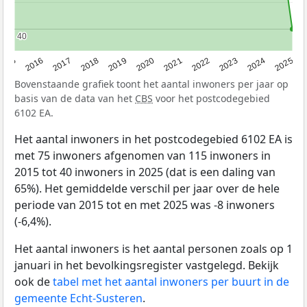
40
40
2015
2016
2017
2018
2019
2020
2021
2022
2023
2024
2025
Bovenstaande grafiek toont het aantal inwoners per jaar op
basis van de data van het
CBS
voor het postcodegebied
6102 EA.
Het aantal inwoners in het postcodegebied 6102 EA is
met 75 inwoners afgenomen van 115 inwoners in
2015 tot 40 inwoners in 2025 (dat is een daling van
65%). Het gemiddelde verschil per jaar over de hele
periode van 2015 tot en met 2025 was -8 inwoners
(-6,4%).
Het aantal inwoners is het aantal personen zoals op 1
januari in het bevolkingsregister vastgelegd. Bekijk
ook de
tabel met het aantal inwoners per buurt in de
gemeente Echt-Susteren
.