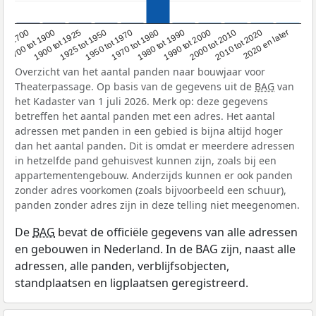
1950 tot 1970
1990 tot 2000
1900 tot 1925
2020 en later
1970 tot 1980
oor 1700
2000 tot 2010
1925 tot 1950
1980 tot 1990
1700 tot 1900
2010 tot 2020
Overzicht van het aantal panden naar bouwjaar voor
Theaterpassage. Op basis van de gegevens uit de
BAG
van
het Kadaster van 1 juli 2026. Merk op: deze gegevens
betreffen het aantal panden met een adres. Het aantal
adressen met panden in een gebied is bijna altijd hoger
dan het aantal panden. Dit is omdat er meerdere adressen
in hetzelfde pand gehuisvest kunnen zijn, zoals bij een
appartementengebouw. Anderzijds kunnen er ook panden
zonder adres voorkomen (zoals bijvoorbeeld een schuur),
panden zonder adres zijn in deze telling niet meegenomen.
De
BAG
bevat de officiële gegevens van alle adressen
en gebouwen in Nederland. In de BAG zijn, naast alle
adressen, alle panden, verblijfsobjecten,
standplaatsen en ligplaatsen geregistreerd.