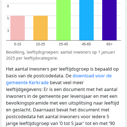
8
8
5
5
3
3
0-15
15-25
25-45
45-65
65+
Bevolking, leeftijdsgroepen: aantal inwoners op 1 januari
2025 per leeftijdscategorie.
Het aantal inwoners per leeftijdsgroep is bepaald op
basis van de postcodedata. De
download voor de
gemeente Kerkrade
bevat veel meer
leeftijdgegevens: Er is een document met het aantal
inwoners in de gemeente per levensjaar en met een
bevolkingspiramide met een uitsplitsing naar leeftijd
en geslacht. Daarnaast bevat het document met
postcodedata het aantal inwoners voor iedere 5
jarige leeftijdsgroep van ‘0 tot 5 jaar’ tot en met ‘90