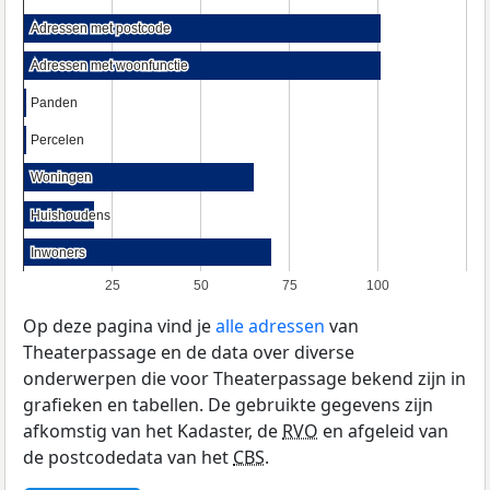
Adressen met postcode
Adressen met postcode
Adressen met woonfunctie
Adressen met woonfunctie
Panden
Panden
Percelen
Percelen
Woningen
Woningen
Huishoudens
Huishoudens
Inwoners
Inwoners
25
50
75
100
Op deze pagina vind je
alle adressen
van
Theaterpassage en de data over diverse
onderwerpen die voor Theaterpassage bekend zijn in
grafieken en tabellen. De gebruikte gegevens zijn
afkomstig van het Kadaster, de
RVO
en afgeleid van
de postcodedata van het
CBS
.