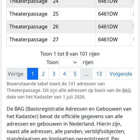
Theaterpassage
24
6461DW
Ke
Theaterpassage
25
6461DW
Ke
Theaterpassage
26
6461DW
Ke
Theaterpassage
27
6461DW
Ke
Toon 1 tot 8 van 101 rijen
Toon
rijen
Vorige
1
2
3
4
5
…
13
Volgende
Bovenstaande tabel toont de 101 adressen van
Theaterpassage. Dit zijn alle adressen op basis van de
BAG
data van het Kadaster van 1 juli 2026.
De BAG (Basisregistratie Adressen en Gebouwen van
het Kadaster) bevat de officiële gegevens van alle
adressen en gebouwen in Nederland. Hierin zijn,
naast alle adressen, alle panden, verblijfsobjecten,
standplaatsen en ligplaatsen geregistreerd. Per