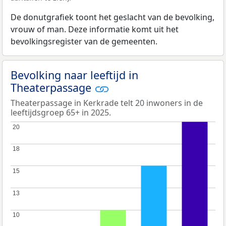
De donutgrafiek toont het geslacht van de bevolking,
vrouw of man. Deze informatie komt uit het
bevolkingsregister van de gemeenten.
Bevolking naar leeftijd in
Theaterpassage
Theaterpassage in Kerkrade telt 20 inwoners in de
leeftijdsgroep 65+ in 2025.
20
20
18
18
15
15
13
13
10
10