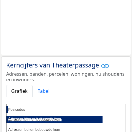
Kerncijfers van Theaterpassage
Adressen, panden, percelen, woningen, huishoudens
en inwoners.
Grafiek
Tabel
Postcodes
Postcodes
Adressen binnen bebouwde kom
Adressen binnen bebouwde kom
Adressen buiten bebouwde kom
Adressen buiten bebouwde kom