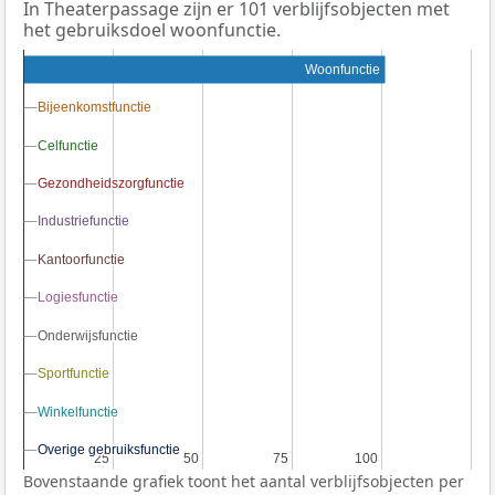
In Theaterpassage zijn er 101 verblijfsobjecten met
het gebruiksdoel woonfunctie.
Woonfunctie
Bijeenkomstfunctie
Bijeenkomstfunctie
Celfunctie
Celfunctie
Gezondheidszorgfunctie
Gezondheidszorgfunctie
Industriefunctie
Industriefunctie
Kantoorfunctie
Kantoorfunctie
Logiesfunctie
Logiesfunctie
Onderwijsfunctie
Onderwijsfunctie
Sportfunctie
Sportfunctie
Winkelfunctie
Winkelfunctie
Overige gebruiksfunctie
Overige gebruiksfunctie
25
25
50
50
75
75
100
100
Bovenstaande grafiek toont het aantal verblijfsobjecten per