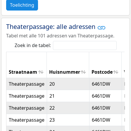
Toelichting
Theaterpassage: alle adressen
Tabel met alle 101 adressen van Theaterpassage.
Zoek in de tabel:
Straatnaam
Huisnummer
Postcode
Wo
Straatnaam
Huisnummer
Postcode
Wo
Theaterpassage
20
6461DW
Ke
Theaterpassage
21
6461DW
Ke
Theaterpassage
22
6461DW
Ke
Theaterpassage
23
6461DW
Ke