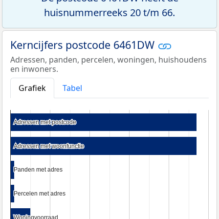
huisnummerreeks 20 t/m 66.
Kerncijfers postcode 6461DW
Adressen, panden, percelen, woningen, huishoudens
en inwoners.
Grafiek
Tabel
Adressen met postcode
Adressen met postcode
Adressen met woonfunctie
Adressen met woonfunctie
Panden met adres
Panden met adres
Percelen met adres
Percelen met adres
Woningvoorraad
Woningvoorraad