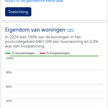
buurt in de gemeente Kerkrade
.
Toelichting
Eigendom van woningen
In 2024 was 100% van de woningen in het
postcodegebied 6461 DW een huurwoning en 0,0%
was een koopwoning.
% Huurwoningen
% Koopwoningen
100%
100%
80%
80%
60%
60%
40%
40%