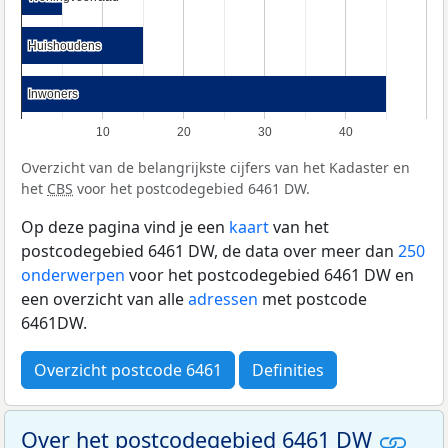
Huishoudens
Huishoudens
Inwoners
Inwoners
10
20
30
40
Overzicht van de belangrijkste cijfers van het Kadaster en
het
CBS
voor het postcodegebied 6461 DW.
Op deze pagina vind je een
kaart
van het
postcodegebied 6461 DW, de data over meer dan
250
onderwerpen
voor het postcodegebied 6461 DW en
een overzicht van alle
adressen
met postcode
6461DW.
Overzicht postcode 6461
Definities
Over het postcodegebied 6461 DW