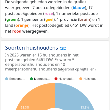
De volgende gebieden worden in de grafiek
weergegeven: 7 postcodegebieden (
blauw
), 17
postcode5gebieden (
roze
), 1 numerieke postcode
(
groen
), 1 gemeente (
geel
), 1 provincie (
bruin
) en 1
land (
oranje
). Het postcodegebied 6461 DW wordt in
het
rood
weergegeven.
Soorten huishoudens
In 2025 waren er 15 huishoudens in het
postcodegebied 6461 DW. Er waren 5
eenpersoonshuishoudens en 10
meerpersoonshuishoudens
.
(afgerond op vijftallen)
Eenperso…
Meerpers…
Huishoud…
Huishoud…
33,3%
33,3%