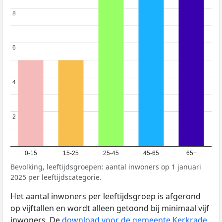
8
8
6
6
4
4
2
2
0-15
15-25
25-45
45-65
65+
Bevolking, leeftijdsgroepen: aantal inwoners op 1 januari
2025 per leeftijdscategorie.
Het aantal inwoners per leeftijdsgroep is afgerond
op vijftallen en wordt alleen getoond bij minimaal vijf
inwoners. De
download voor de gemeente Kerkrade