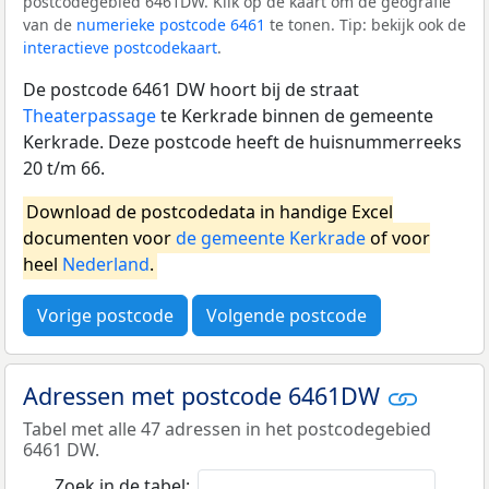
postcodegebied 6461DW. Klik op de kaart om de geografie
van de
numerieke postcode 6461
te tonen. Tip: bekijk ook de
interactieve postcodekaart
.
De postcode 6461 DW hoort bij de straat
Theaterpassage
te Kerkrade binnen de gemeente
Kerkrade. Deze postcode heeft de huisnummerreeks
20 t/m 66.
Download de postcodedata in handige Excel
documenten voor
de gemeente Kerkrade
of voor
heel
Nederland
.
Vorige postcode
Volgende postcode
Adressen met postcode 6461DW
Tabel met alle 47 adressen in het postcodegebied
6461 DW.
Zoek in de tabel: