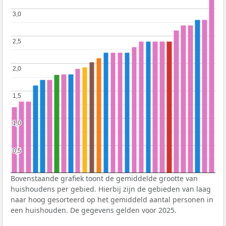
3,0
3,0
2,5
2,5
2,0
2,0
1,5
1,5
1,0
1,0
0,5
0,5
Bovenstaande grafiek toont de gemiddelde grootte van
huishoudens per gebied. Hierbij zijn de gebieden van laag
naar hoog gesorteerd op het gemiddeld aantal personen in
een huishouden. De gegevens gelden voor 2025.