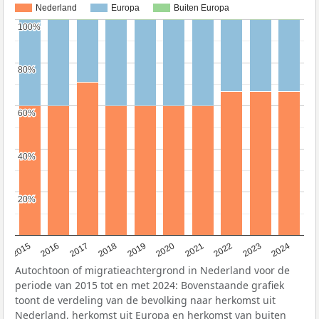
Nederland
Europa
Buiten Europa
100%
100%
80%
80%
60%
60%
40%
40%
20%
20%
2015
2016
2017
2018
2019
2020
2021
2022
2023
2024
Autochtoon of migratieachtergrond in Nederland voor de
periode van 2015 tot en met 2024: Bovenstaande grafiek
toont de verdeling van de bevolking naar herkomst uit
Nederland, herkomst uit Europa en herkomst van buiten