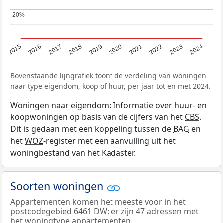
20%
20%
2015
2016
2017
2018
2019
2020
2021
2022
2023
2024
Bovenstaande lijngrafiek toont de verdeling van woningen
naar type eigendom, koop of huur, per jaar tot en met 2024.
Woningen naar eigendom: Informatie over huur- en
koopwoningen op basis van de cijfers van het
CBS
.
Dit is gedaan met een koppeling tussen de
BAG
en
het
WOZ
-register met een aanvulling uit het
woningbestand van het Kadaster.
Soorten woningen
Appartementen komen het meeste voor in het
postcodegebied 6461 DW: er zijn 47 adressen met
het woningtype appartementen.