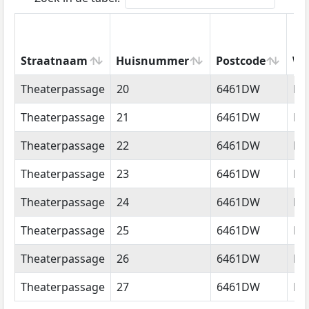
Straatnaam
Huisnummer
Postcode
Wo
Straatnaam
Huisnummer
Postcode
Wo
Theaterpassage
20
6461DW
Ke
Theaterpassage
21
6461DW
Ke
Theaterpassage
22
6461DW
Ke
Theaterpassage
23
6461DW
Ke
Theaterpassage
24
6461DW
Ke
Theaterpassage
25
6461DW
Ke
Theaterpassage
26
6461DW
Ke
Theaterpassage
27
6461DW
Ke