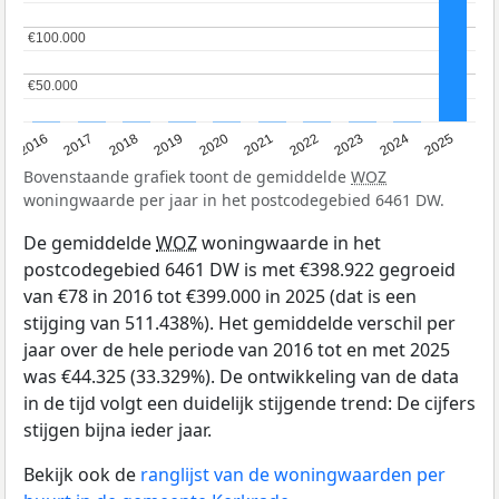
€100.000
€100.000
€50.000
€50.000
2016
2017
2018
2019
2020
2021
2022
2023
2024
2025
Bovenstaande grafiek toont de gemiddelde
WOZ
woningwaarde per jaar in het postcodegebied 6461 DW.
De gemiddelde
WOZ
woningwaarde in het
postcodegebied 6461 DW is met €398.922 gegroeid
van €78 in 2016 tot €399.000 in 2025 (dat is een
stijging van 511.438%). Het gemiddelde verschil per
jaar over de hele periode van 2016 tot en met 2025
was €44.325 (33.329%). De ontwikkeling van de data
in de tijd volgt een duidelijk stijgende trend: De cijfers
stijgen bijna ieder jaar.
Bekijk ook de
ranglijst van de woningwaarden per