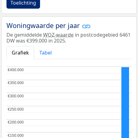
Toelichting
Woningwaarde per jaar
De gemiddelde
WOZ-waarde
in postcodegebied 6461
DW was €399.000 in 2025.
Grafiek
Tabel
€400.000
€400.000
€350.000
€350.000
€300.000
€300.000
€250.000
€250.000
€200.000
€200.000
€150.000
€150.000