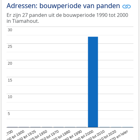
Adressen: bouwperiode van panden
Er zijn 27 panden uit de bouwperiode 1990 tot 2000
in Tiamahout.
30
30
25
25
20
20
15
15
10
10
5
5
1950 tot 1970
1990 tot 2000
1900 tot 1925
2020 en later
1970 tot 1980
oor 1700
2000 tot 2010
1925 tot 1950
1980 tot 1990
1700 tot 1900
2010 tot 2020