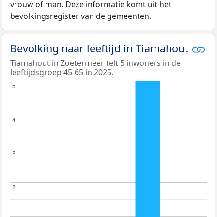
vrouw of man. Deze informatie komt uit het
bevolkingsregister van de gemeenten.
Bevolking naar leeftijd in Tiamahout
Tiamahout in Zoetermeer telt 5 inwoners in de
leeftijdsgroep 45-65 in 2025.
5
5
4
4
3
3
2
2