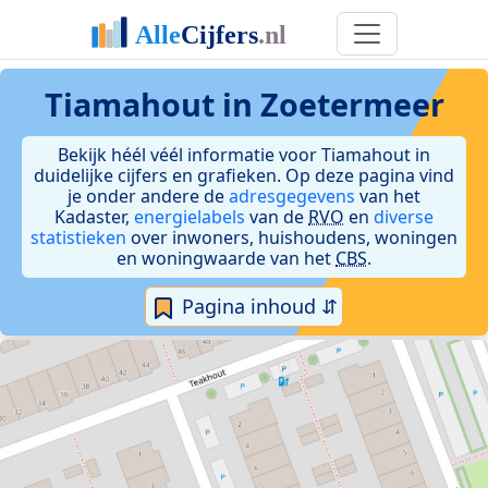
Tiamahout in Zoetermeer
Bekijk héél véél informatie voor Tiamahout in
duidelijke cijfers en grafieken. Op deze pagina vind
je onder andere de
adresgegevens
van het
Kadaster,
energielabels
van de
RVO
en
diverse
statistieken
over inwoners, huishoudens, woningen
en woningwaarde van het
CBS
.
Pagina inhoud ⇵