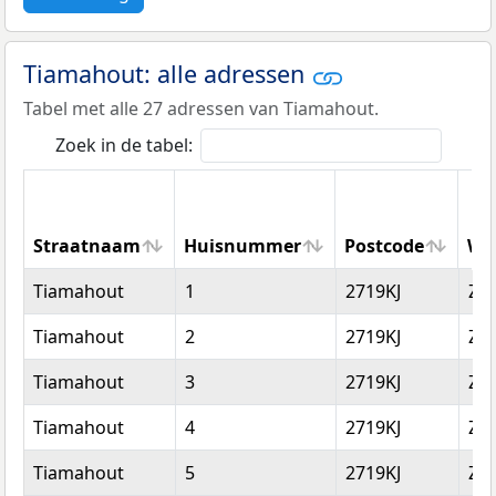
Tiamahout: alle adressen
Tabel met alle 27 adressen van Tiamahout.
Zoek in de tabel:
Straatnaam
Huisnummer
Postcode
Wo
Straatnaam
Huisnummer
Postcode
Wo
Tiamahout
1
2719KJ
Zo
Tiamahout
2
2719KJ
Zo
Tiamahout
3
2719KJ
Zo
Tiamahout
4
2719KJ
Zo
Tiamahout
5
2719KJ
Zo