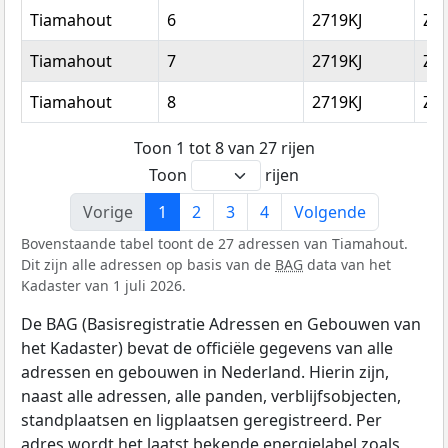
Tiamahout
6
2719KJ
Zo
Tiamahout
7
2719KJ
Zo
Tiamahout
8
2719KJ
Zo
Toon 1 tot 8 van 27 rijen
Toon
rijen
Vorige
1
2
3
4
Volgende
Bovenstaande tabel toont de 27 adressen van Tiamahout.
Dit zijn alle adressen op basis van de
BAG
data van het
Kadaster van 1 juli 2026.
De BAG (Basisregistratie Adressen en Gebouwen van
het Kadaster) bevat de officiële gegevens van alle
adressen en gebouwen in Nederland. Hierin zijn,
naast alle adressen, alle panden, verblijfsobjecten,
standplaatsen en ligplaatsen geregistreerd. Per
adres wordt het laatst bekende energielabel zoals