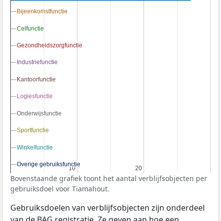
Bijeenkomstfunctie
Bijeenkomstfunctie
Celfunctie
Celfunctie
Gezondheidszorgfunctie
Gezondheidszorgfunctie
Industriefunctie
Industriefunctie
Kantoorfunctie
Kantoorfunctie
Logiesfunctie
Logiesfunctie
Onderwijsfunctie
Onderwijsfunctie
Sportfunctie
Sportfunctie
Winkelfunctie
Winkelfunctie
Overige gebruiksfunctie
Overige gebruiksfunctie
10
10
20
20
Bovenstaande grafiek toont het aantal verblijfsobjecten per
gebruiksdoel voor Tiamahout.
Gebruiksdoelen van verblijfsobjecten zijn onderdeel
van de
BAG
registratie. Ze geven aan hoe een