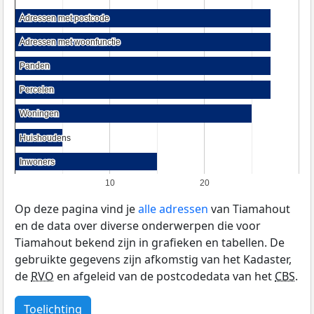
Adressen met postcode
Adressen met postcode
Adressen met woonfunctie
Adressen met woonfunctie
Panden
Panden
Percelen
Percelen
Woningen
Woningen
Huishoudens
Huishoudens
Inwoners
Inwoners
10
20
Op deze pagina vind je
alle adressen
van Tiamahout
en de data over diverse onderwerpen die voor
Tiamahout bekend zijn in grafieken en tabellen. De
gebruikte gegevens zijn afkomstig van het Kadaster,
de
RVO
en afgeleid van de postcodedata van het
CBS
.
Toelichting