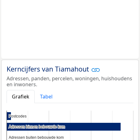
Kerncijfers van Tiamahout
Adressen, panden, percelen, woningen, huishoudens
en inwoners.
Grafiek
Tabel
Postcodes
Postcodes
Adressen binnen bebouwde kom
Adressen binnen bebouwde kom
Adressen buiten bebouwde kom
Adressen buiten bebouwde kom