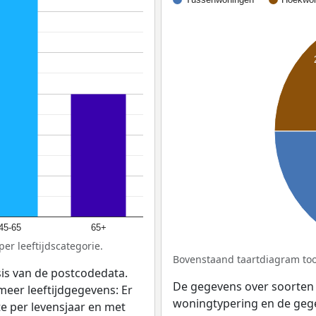
45-65
65+
er leeftijdscategorie.
Bovenstaand taartdiagram too
sis van de postcodedata.
De gegevens over soorten
meer leeftijdgegevens: Er
woningtypering en de gegev
e per levensjaar en met