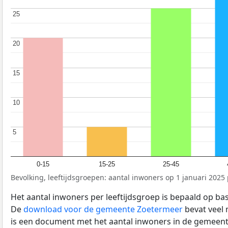
25
25
20
20
15
15
10
10
5
5
0-15
15-25
25-45
Bevolking, leeftijdsgroepen: aantal inwoners op 1 januari 2025 p
Het aantal inwoners per leeftijdsgroep is bepaald op ba
De
download voor de gemeente Zoetermeer
bevat veel 
is een document met het aantal inwoners in de gemeent