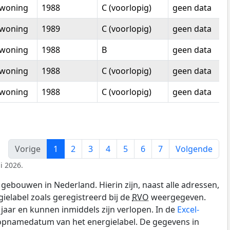
woning
1988
C (voorlopig)
geen data
woning
1989
C (voorlopig)
geen data
woning
1988
B
geen data
woning
1988
C (voorlopig)
geen data
woning
1988
C (voorlopig)
geen data
Vorige
1
2
3
4
5
6
7
Volgende
i 2026.
gebouwen in Nederland. Hierin zijn, naast alle adressen,
gielabel zoals geregistreerd bij de
RVO
weergegeven.
0 jaar en kunnen inmiddels zijn verlopen. In de
Excel-
 opnamedatum van het energielabel. De gegevens in