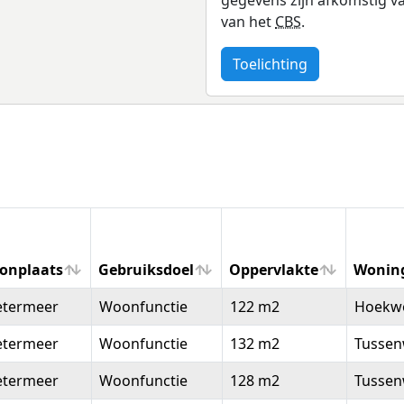
van het
CBS
.
Toelichting
onplaats
Gebruiksdoel
Oppervlakte
Wonin
onplaats
Gebruiksdoel
Oppervlakte
Wonin
etermeer
Woonfunctie
122 m2
Hoekw
etermeer
Woonfunctie
132 m2
Tussen
etermeer
Woonfunctie
128 m2
Tussen