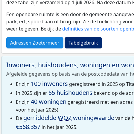
deze tabel zijn verzameld op 1 juli 2026. Na deze datum
Een openbare ruimte is een door de gemeente aangewezen
park, erf, spoorbaan of brug zijn. Zie de toelichting vo
weer te geven. Bekijk de
definities van de soorten open
Adressen Zoetermeer
Tabelgebruik
Inwoners, huishoudens, woningen en wo
Afgeleide gegevens op basis van de postcodedata van h
100 inwoners
Er zijn
geregistreerd in 2025 op Tit
55 huishoudens
In 2025 zijn er
bekend op de adre
40 woningen
Er zijn
geregistreerd met een adres
voor het jaar 2025).
gemiddelde
WOZ
woningwaarde
De
van de h
€568.357
in het jaar 2025.