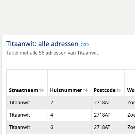
Titaanwit: alle adressen
Tabel met alle 56 adressen van Titaanwit.
Straatnaam
Huisnummer
Postcode
Wo
Straatnaam
Huisnummer
Postcode
Wo
Titaanwit
2
2718AT
Zo
Titaanwit
4
2718AT
Zo
Titaanwit
6
2718AT
Zo