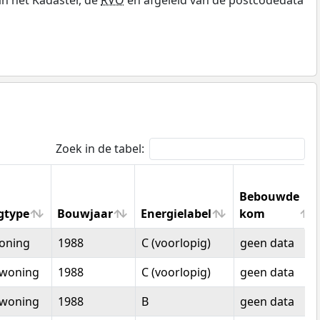
Zoek in de tabel:
Bebouwde
gtype
Bouwjaar
Energielabel
kom
gtype
Bouwjaar
Energielabel
Bebouwde
oning
1988
C (voorlopig)
geen data
kom
woning
1988
C (voorlopig)
geen data
woning
1988
B
geen data