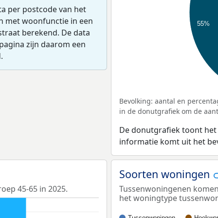
ta per postcode van het
en met woonfunctie in een
55%
straat berekend. De data
pagina zijn daarom een
.
Bevolking: aantal en percenta
in de donutgrafiek om de aanta
De donutgrafiek toont het
informatie komt uit het b
Soorten woningen
roep 45-65 in 2025.
Tussenwoningenen komen he
het woningtype tussenwo
Tussenwoningen
Hoekwon