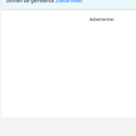
binnen de gemeente
Zoetermeer
.
Advertentie: