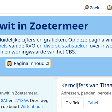
Zoek
wit in Zoetermeer
duidelijke cijfers en grafieken. Op deze pagina v
bels
van de
RVO
en
diverse statistieken
over inwo
n en woningwaarde van het
CBS
.
Pagina inhoud ⇵
Kerncijfers van Tit
aanwit in Zoetermeer.
Adressen, panden, percel
18AT
en
2718AV
. Deze weg
Grafiek
Tabel
in de buurt
Wittenbuurt