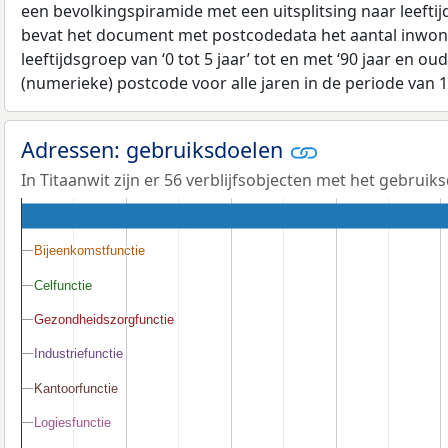
een bevolkingspiramide met een uitsplitsing naar leeftij
bevat het document met postcodedata het aantal inwone
leeftijdsgroep van ‘0 tot 5 jaar’ tot en met ‘90 jaar en oud
(numerieke) postcode voor alle jaren in de periode van 
Adressen: gebruiksdoelen
In Titaanwit zijn er 56 verblijfsobjecten met het gebrui
Bijeenkomstfunctie
Bijeenkomstfunctie
Celfunctie
Celfunctie
Gezondheidszorgfunctie
Gezondheidszorgfunctie
Industriefunctie
Industriefunctie
Kantoorfunctie
Kantoorfunctie
Logiesfunctie
Logiesfunctie