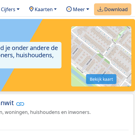
Cijfers
Kaarten
Meer
Download
ind je onder andere de
ners, huishoudens,
Bekijk kaart
aanwit
en, woningen, huishoudens en inwoners.