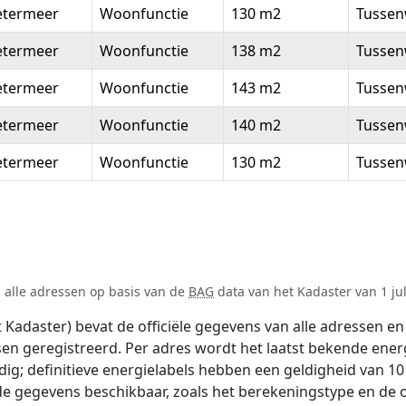
etermeer
Woonfunctie
130 m2
Tussen
etermeer
Woonfunctie
138 m2
Tussen
etermeer
Woonfunctie
143 m2
Tussen
etermeer
Woonfunctie
140 m2
Tussen
etermeer
Woonfunctie
130 m2
Tussen
n alle adressen op basis van de
BAG
data van het Kadaster van 1 jul
adaster) bevat de officiële gegevens van alle adressen en 
tsen geregistreerd. Per adres wordt het laatst bekende ener
ldig; definitieve energielabels hebben een geldigheid van 1
de gegevens beschikbaar, zoals het berekeningstype en de