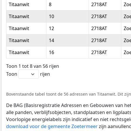
Titaanwit
8
2718AT
Zo
Titaanwit
10
2718AT
Zo
Titaanwit
12
2718AT
Zo
Titaanwit
14
2718AT
Zo
Titaanwit
16
2718AT
Zo
Toon 1 tot 8 van 56 rijen
Toon
rijen
Bovenstaande tabel toont de 56 adressen van Titaanwit. Dit zij
De BAG (Basisregistratie Adressen en Gebouwen van het K
alle panden, verblijfsobjecten, standplaatsen en ligplaa
Voorlopige energielabels zijn indicatief en niet rechtsge
download voor de gemeente Zoetermeer
zijn aanvullen