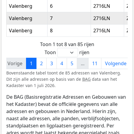
Valenberg
6
2716LN
Zo
Valenberg
7
2716LN
Zo
Valenberg
8
2716LN
Zo
Toon 1 tot 8 van 85 rijen
Toon
rijen
Vorige
1
2
3
4
5
…
11
Volgende
Bovenstaande tabel toont de 85 adressen van Valenberg.
Dit zijn alle adressen op basis van de
BAG
data van het
Kadaster van 1 juli 2026.
De BAG (Basisregistratie Adressen en Gebouwen van
het Kadaster) bevat de officiële gegevens van alle
adressen en gebouwen in Nederland. Hierin zijn,
naast alle adressen, alle panden, verblijfsobjecten,
standplaatsen en ligplaatsen geregistreerd. Per
adres wordt het laatst bekende energielabel zoals