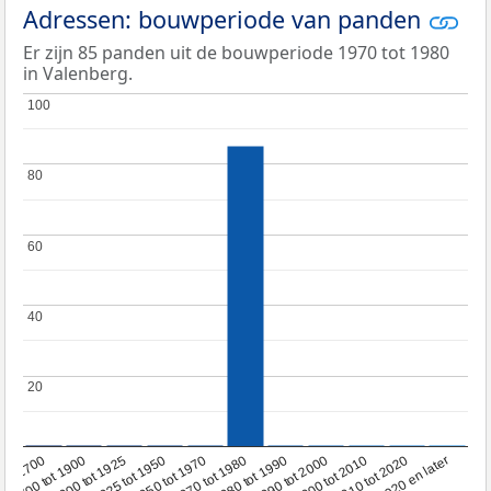
Adressen: bouwperiode van panden
Er zijn 85 panden uit de bouwperiode 1970 tot 1980
in Valenberg.
100
100
80
80
60
60
40
40
20
20
1950 tot 1970
1990 tot 2000
1900 tot 1925
2020 en later
1970 tot 1980
oor 1700
2000 tot 2010
1925 tot 1950
1980 tot 1990
1700 tot 1900
2010 tot 2020