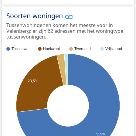
Soorten woningen
Tussenwoningenen komen het meeste voor in
Valenberg: er zijn 62 adressen met het woningtype
tussenwoningen.
Tussenwo…
Hoekwoni…
Twee-ond…
Vrijstaand…
23,5%
72,9%