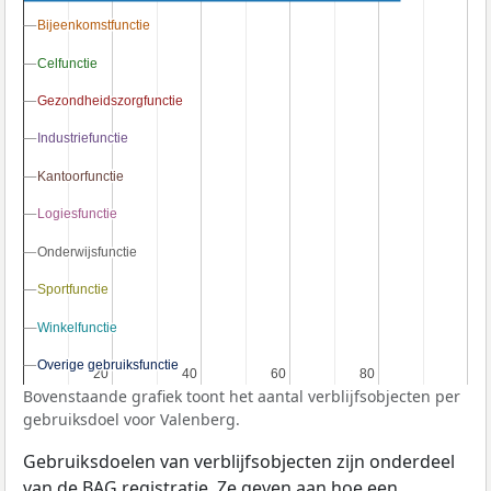
Bijeenkomstfunctie
Bijeenkomstfunctie
Celfunctie
Celfunctie
Gezondheidszorgfunctie
Gezondheidszorgfunctie
Industriefunctie
Industriefunctie
Kantoorfunctie
Kantoorfunctie
Logiesfunctie
Logiesfunctie
Onderwijsfunctie
Onderwijsfunctie
Sportfunctie
Sportfunctie
Winkelfunctie
Winkelfunctie
Overige gebruiksfunctie
Overige gebruiksfunctie
20
20
40
40
60
60
80
80
Bovenstaande grafiek toont het aantal verblijfsobjecten per
gebruiksdoel voor Valenberg.
Gebruiksdoelen van verblijfsobjecten zijn onderdeel
van de
BAG
registratie. Ze geven aan hoe een