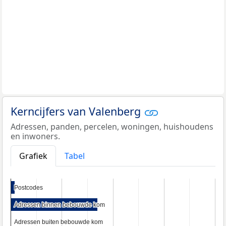
Kerncijfers van Valenberg
Adressen, panden, percelen, woningen, huishoudens
en inwoners.
Grafiek
Tabel
Postcodes
Postcodes
Adressen binnen bebouwde kom
Adressen binnen bebouwde kom
Adressen buiten bebouwde kom
Adressen buiten bebouwde kom