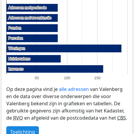
Adressen met postcode
Adressen met postcode
Adressen met woonfunctie
Adressen met woonfunctie
Panden
Panden
Percelen
Percelen
Woningen
Woningen
Huishoudens
Huishoudens
Inwoners
Inwoners
50
100
150
Op deze pagina vind je
alle adressen
van Valenberg
en de data over diverse onderwerpen die voor
Valenberg bekend zijn in grafieken en tabellen. De
gebruikte gegevens zijn afkomstig van het Kadaster,
de
RVO
en afgeleid van de postcodedata van het
CBS
.
Toelichting