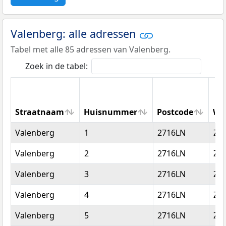
Valenberg: alle adressen
Tabel met alle 85 adressen van Valenberg.
Zoek in de tabel:
Straatnaam
Huisnummer
Postcode
Wo
Straatnaam
Huisnummer
Postcode
Wo
Valenberg
1
2716LN
Zo
Valenberg
2
2716LN
Zo
Valenberg
3
2716LN
Zo
Valenberg
4
2716LN
Zo
Valenberg
5
2716LN
Zo