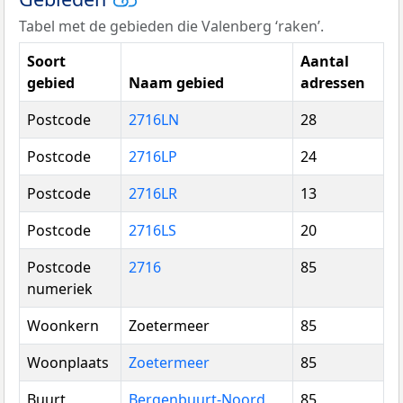
Tabel met de gebieden die Valenberg ‘raken’.
Soort
Aantal
gebied
Naam gebied
adressen
Postcode
2716LN
28
Postcode
2716LP
24
Postcode
2716LR
13
Postcode
2716LS
20
Postcode
2716
85
numeriek
Woonkern
Zoetermeer
85
Woonplaats
Zoetermeer
85
Buurt
Bergenbuurt-Noord
85