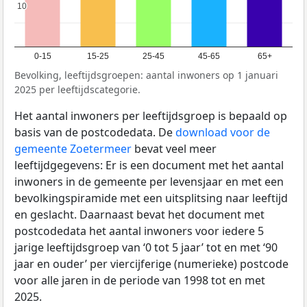
10
10
0-15
15-25
25-45
45-65
65+
Bevolking, leeftijdsgroepen: aantal inwoners op 1 januari
2025 per leeftijdscategorie.
Het aantal inwoners per leeftijdsgroep is bepaald op
basis van de postcodedata. De
download voor de
gemeente Zoetermeer
bevat veel meer
leeftijdgegevens: Er is een document met het aantal
inwoners in de gemeente per levensjaar en met een
bevolkingspiramide met een uitsplitsing naar leeftijd
en geslacht. Daarnaast bevat het document met
postcodedata het aantal inwoners voor iedere 5
jarige leeftijdsgroep van ‘0 tot 5 jaar’ tot en met ‘90
jaar en ouder’ per viercijferige (numerieke) postcode
voor alle jaren in de periode van 1998 tot en met
2025.