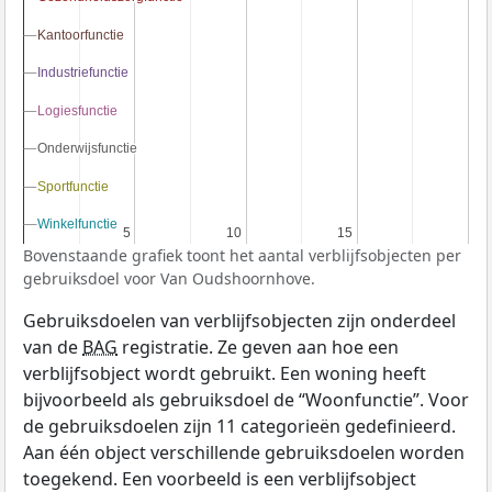
Kantoorfunctie
Kantoorfunctie
Industriefunctie
Industriefunctie
Logiesfunctie
Logiesfunctie
Onderwijsfunctie
Onderwijsfunctie
Sportfunctie
Sportfunctie
Winkelfunctie
Winkelfunctie
5
5
10
10
15
15
Bovenstaande grafiek toont het aantal verblijfsobjecten per
gebruiksdoel voor Van Oudshoornhove.
Gebruiksdoelen van verblijfsobjecten zijn onderdeel
van de
BAG
registratie. Ze geven aan hoe een
verblijfsobject wordt gebruikt. Een woning heeft
bijvoorbeeld als gebruiksdoel de “Woonfunctie”. Voor
de gebruiksdoelen zijn 11 categorieën gedefinieerd.
Aan één object verschillende gebruiksdoelen worden
toegekend. Een voorbeeld is een verblijfsobject