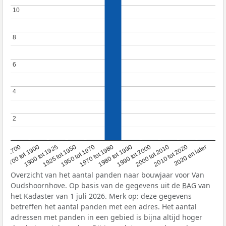
10
10
8
8
6
6
4
4
2
2
1950 tot 1970
1990 tot 2000
1900 tot 1925
2020 en later
1970 tot 1980
oor 1700
2000 tot 2010
1925 tot 1950
1980 tot 1990
1700 tot 1900
2010 tot 2020
Overzicht van het aantal panden naar bouwjaar voor Van
Oudshoornhove. Op basis van de gegevens uit de
BAG
van
het Kadaster van 1 juli 2026. Merk op: deze gegevens
betreffen het aantal panden met een adres. Het aantal
adressen met panden in een gebied is bijna altijd hoger