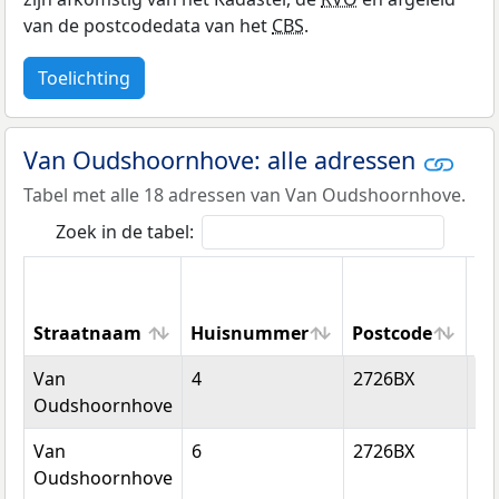
van de postcodedata van het
CBS
.
Toelichting
Van Oudshoornhove: alle adressen
Tabel met alle 18 adressen van Van Oudshoornhove.
Zoek in de tabel:
Straatnaam
Huisnummer
Postcode
Wo
Straatnaam
Huisnummer
Postcode
Wo
Van
4
2726BX
Zo
Oudshoornhove
Van
6
2726BX
Zo
Oudshoornhove