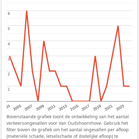
6
6
5
5
4
4
3
3
2
2
1
1
2017
2023
2007
2013
2019
2003
2009
2015
2021
2005
2011
Bovenstaande grafiek toont de ontwikkeling van het aantal
verkeersongevallen voor Van Oudshoornhove. Gebruik het
filter boven de grafiek om het aantal ongevallen per afloop
(materiële schade, letselschade of dodelijke afloop) te