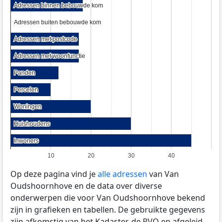
Adressen binnen bebouwde kom
Adressen binnen bebouwde kom
Adressen buiten bebouwde kom
Adressen buiten bebouwde kom
Adressen met postcode
Adressen met postcode
Adressen met woonfunctie
Adressen met woonfunctie
Panden
Panden
Percelen
Percelen
Woningen
Woningen
Huishoudens
Huishoudens
Inwoners
Inwoners
10
20
30
40
Op deze pagina vind je
alle adressen
van Van
Oudshoornhove en de data over diverse
onderwerpen die voor Van Oudshoornhove bekend
zijn in grafieken en tabellen. De gebruikte gegevens
zijn afkomstig van het Kadaster, de
RVO
en afgeleid