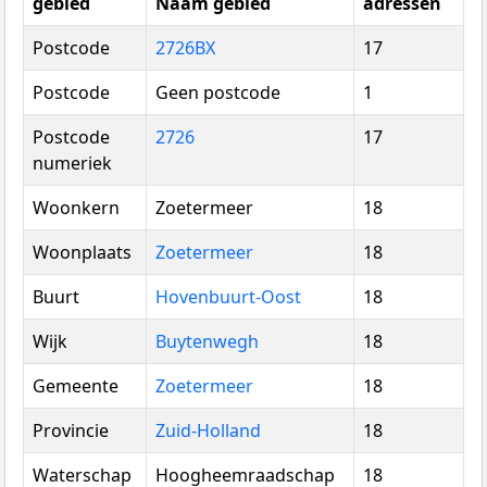
gebied
Naam gebied
adressen
Postcode
2726BX
17
Postcode
Geen postcode
1
Postcode
2726
17
numeriek
Woonkern
Zoetermeer
18
Woonplaats
Zoetermeer
18
Buurt
Hovenbuurt-Oost
18
Wijk
Buytenwegh
18
Gemeente
Zoetermeer
18
Provincie
Zuid-Holland
18
Waterschap
Hoogheemraadschap
18