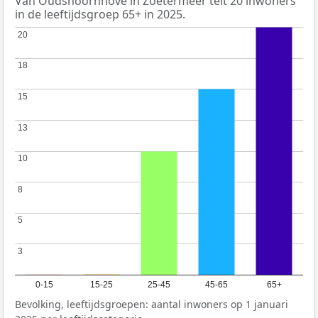
Van Oudshoornhove in Zoetermeer telt 20 inwoners
in de leeftijdsgroep 65+ in 2025.
20
20
18
18
15
15
13
13
10
10
8
8
5
5
3
3
0-15
15-25
25-45
45-65
65+
Bevolking, leeftijdsgroepen: aantal inwoners op 1 januari