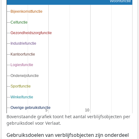
Woonfunctie
Bijeenkomstfunctie
Bijeenkomstfunctie
Celfunctie
Celfunctie
Gezondheidszorgfunctie
Gezondheidszorgfunctie
Industriefunctie
Industriefunctie
Kantoorfunctie
Kantoorfunctie
Logiesfunctie
Logiesfunctie
Onderwijsfunctie
Onderwijsfunctie
Sportfunctie
Sportfunctie
Winkelfunctie
Winkelfunctie
Overige gebruiksfunctie
Overige gebruiksfunctie
5
5
10
10
Bovenstaande grafiek toont het aantal verblijfsobjecten per
gebruiksdoel voor Verlaat.
Gebruiksdoelen van verblijfsobjecten zijn onderdeel