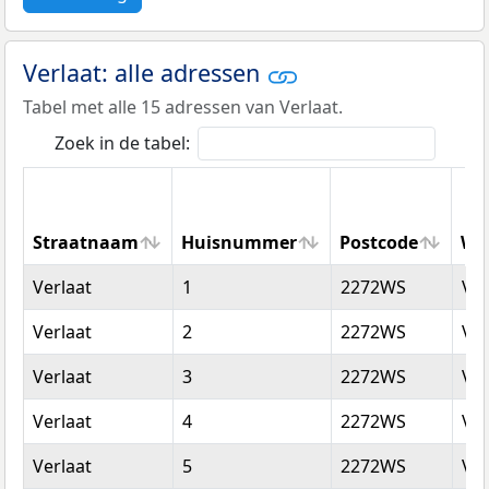
Verlaat: alle adressen
Tabel met alle 15 adressen van Verlaat.
Zoek in de tabel:
Straatnaam
Huisnummer
Postcode
Wo
Straatnaam
Huisnummer
Postcode
Wo
Verlaat
1
2272WS
Vo
Verlaat
2
2272WS
Vo
Verlaat
3
2272WS
Vo
Verlaat
4
2272WS
Vo
Verlaat
5
2272WS
Vo