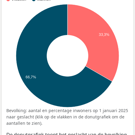
33,3%
66,7%
Bevolking: aantal en percentage inwoners op 1 januari 2025
naar geslacht (klik op de vlakken in de donutgrafiek om de
aantallen te zien).
De donutgrafiek toont het geslacht van de bevolking,