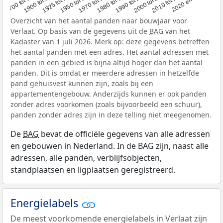
1950 tot 1970
1990 tot 2000
1900 tot 1925
2020 en later
1970 tot 1980
2000 tot 2010
1925 tot 1950
1980 tot 1990
1700 tot 1900
2010 tot 2020
Overzicht van het aantal panden naar bouwjaar voor
Verlaat. Op basis van de gegevens uit de
BAG
van het
Kadaster van 1 juli 2026. Merk op: deze gegevens betreffen
het aantal panden met een adres. Het aantal adressen met
panden in een gebied is bijna altijd hoger dan het aantal
panden. Dit is omdat er meerdere adressen in hetzelfde
pand gehuisvest kunnen zijn, zoals bij een
appartementengebouw. Anderzijds kunnen er ook panden
zonder adres voorkomen (zoals bijvoorbeeld een schuur),
panden zonder adres zijn in deze telling niet meegenomen.
De
BAG
bevat de officiële gegevens van alle adressen
en gebouwen in Nederland. In de BAG zijn, naast alle
adressen, alle panden, verblijfsobjecten,
standplaatsen en ligplaatsen geregistreerd.
Energielabels
De meest voorkomende energielabels in Verlaat zijn