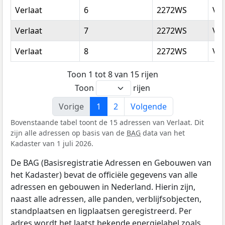
Verlaat
6
2272WS
Vo
Verlaat
7
2272WS
Vo
Verlaat
8
2272WS
Vo
Toon 1 tot 8 van 15 rijen
Toon
rijen
Vorige
1
2
Volgende
Bovenstaande tabel toont de 15 adressen van Verlaat. Dit
zijn alle adressen op basis van de
BAG
data van het
Kadaster van 1 juli 2026.
De BAG (Basisregistratie Adressen en Gebouwen van
het Kadaster) bevat de officiële gegevens van alle
adressen en gebouwen in Nederland. Hierin zijn,
naast alle adressen, alle panden, verblijfsobjecten,
standplaatsen en ligplaatsen geregistreerd. Per
adres wordt het laatst bekende energielabel zoals