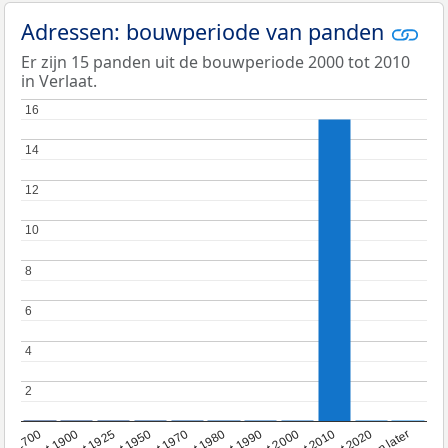
Adressen: bouwperiode van panden
Er zijn 15 panden uit de bouwperiode 2000 tot 2010
in Verlaat.
16
16
14
14
12
12
10
10
8
8
6
6
4
4
2
2
oor 1700