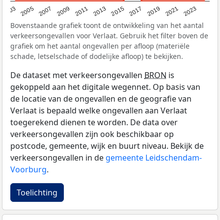
2017
2023
2007
2013
2019
2003
2009
2015
2021
2005
2011
Bovenstaande grafiek toont de ontwikkeling van het aantal
verkeersongevallen voor Verlaat. Gebruik het filter boven de
grafiek om het aantal ongevallen per afloop (materiële
schade, letselschade of dodelijke afloop) te bekijken.
De dataset met verkeersongevallen
BRON
is
gekoppeld aan het digitale wegennet. Op basis van
de locatie van de ongevallen en de geografie van
Verlaat is bepaald welke ongevallen aan Verlaat
toegerekend dienen te worden. De data over
verkeersongevallen zijn ook beschikbaar op
postcode, gemeente, wijk en buurt niveau. Bekijk de
verkeersongevallen in de
gemeente Leidschendam-
Voorburg
.
Toelichting