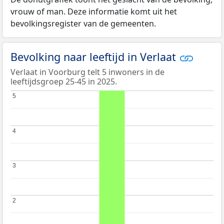
vrouw of man. Deze informatie komt uit het
bevolkingsregister van de gemeenten.
Bevolking naar leeftijd in Verlaat
Verlaat in Voorburg telt 5 inwoners in de
leeftijdsgroep 25-45 in 2025.
5
5
4
4
3
3
2
2