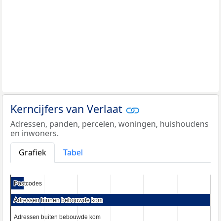
Kerncijfers van Verlaat
Adressen, panden, percelen, woningen, huishoudens
en inwoners.
Grafiek
Tabel
Postcodes
Postcodes
Adressen binnen bebouwde kom
Adressen binnen bebouwde kom
Adressen buiten bebouwde kom
Adressen buiten bebouwde kom