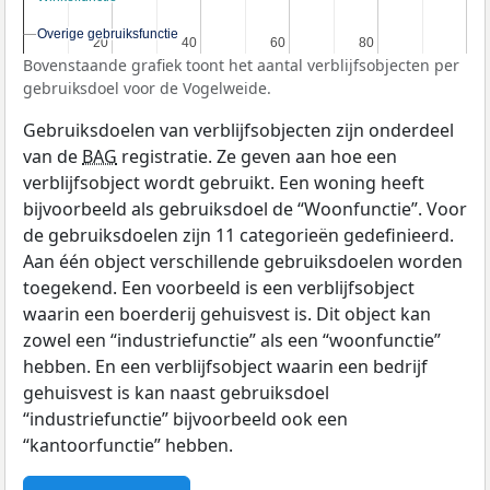
Overige gebruiksfunctie
Overige gebruiksfunctie
20
20
40
40
60
60
80
80
Bovenstaande grafiek toont het aantal verblijfsobjecten per
gebruiksdoel voor de Vogelweide.
Gebruiksdoelen van verblijfsobjecten zijn onderdeel
van de
BAG
registratie. Ze geven aan hoe een
verblijfsobject wordt gebruikt. Een woning heeft
bijvoorbeeld als gebruiksdoel de “Woonfunctie”. Voor
de gebruiksdoelen zijn 11 categorieën gedefinieerd.
Aan één object verschillende gebruiksdoelen worden
toegekend. Een voorbeeld is een verblijfsobject
waarin een boerderij gehuisvest is. Dit object kan
zowel een “industriefunctie” als een “woonfunctie”
hebben. En een verblijfsobject waarin een bedrijf
gehuisvest is kan naast gebruiksdoel
“industriefunctie” bijvoorbeeld ook een
“kantoorfunctie” hebben.