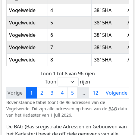
Vogelweide
4
3815HA
Am
Vogelweide
5
3815HA
Am
Vogelweide
6
3815HA
Am
Vogelweide
7
3815HA
Am
Vogelweide
8
3815HA
Am
Toon 1 tot 8 van 96 rijen
Toon
rijen
Vorige
1
2
3
4
5
…
12
Volgende
Bovenstaande tabel toont de 96 adressen van de
Vogelweide. Dit zijn alle adressen op basis van de
BAG
data
van het Kadaster van 1 juli 2026.
De BAG (Basisregistratie Adressen en Gebouwen van
het Kadaster) bevat de officiële gegevens van alle