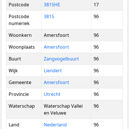
Postcode
3815HE
17
Postcode
3815
96
numeriek
Woonkern
Amersfoort
96
Woonplaats
Amersfoort
96
Buurt
Zangvogelbuurt
96
Wijk
Liendert
96
Gemeente
Amersfoort
96
Provincie
Utrecht
96
Waterschap
Waterschap Vallei
96
en Veluwe
Land
Nederland
96