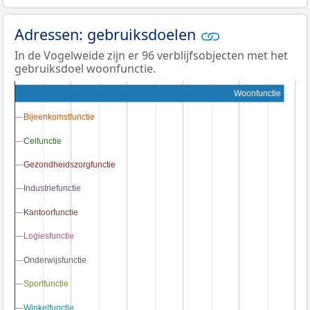
Adressen: gebruiksdoelen
In de Vogelweide zijn er 96 verblijfsobjecten met het
gebruiksdoel woonfunctie.
Woonfunctie
Bijeenkomstfunctie
Bijeenkomstfunctie
Celfunctie
Celfunctie
Gezondheidszorgfunctie
Gezondheidszorgfunctie
Industriefunctie
Industriefunctie
Kantoorfunctie
Kantoorfunctie
Logiesfunctie
Logiesfunctie
Onderwijsfunctie
Onderwijsfunctie
Sportfunctie
Sportfunctie
Winkelfunctie
Winkelfunctie