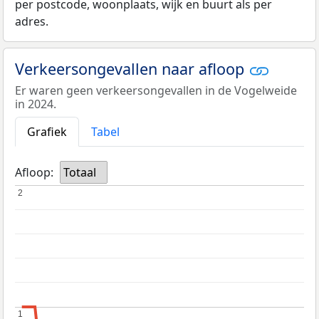
per postcode, woonplaats, wijk en buurt als per
adres.
Verkeersongevallen naar afloop
Er waren geen verkeersongevallen in de Vogelweide
in 2024.
Grafiek
Tabel
Afloop:
Totaal
2
2
1
1