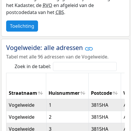
het Kadaster, de
RVO
en afgeleid van de
postcodedata van het
CBS
.
Toelichting
Vogelweide: alle adressen
Tabel met alle 96 adressen van de Vogelweide.
Zoek in de tabel:
Straatnaam
Huisnummer
Postcode
Wo
Straatnaam
Huisnummer
Postcode
Wo
Vogelweide
1
3815HA
Am
Vogelweide
2
3815HA
Am
Vogelweide
3
3815HA
Am