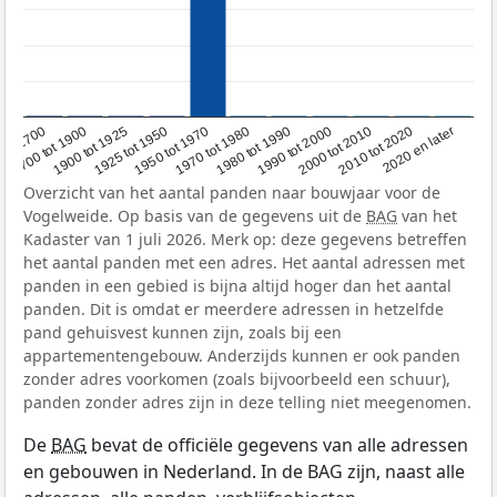
1950 tot 1970
1990 tot 2000
1900 tot 1925
2020 en later
1970 tot 1980
oor 1700
2000 tot 2010
1925 tot 1950
1980 tot 1990
1700 tot 1900
2010 tot 2020
Overzicht van het aantal panden naar bouwjaar voor de
Vogelweide. Op basis van de gegevens uit de
BAG
van het
Kadaster van 1 juli 2026. Merk op: deze gegevens betreffen
het aantal panden met een adres. Het aantal adressen met
panden in een gebied is bijna altijd hoger dan het aantal
panden. Dit is omdat er meerdere adressen in hetzelfde
pand gehuisvest kunnen zijn, zoals bij een
appartementengebouw. Anderzijds kunnen er ook panden
zonder adres voorkomen (zoals bijvoorbeeld een schuur),
panden zonder adres zijn in deze telling niet meegenomen.
De
BAG
bevat de officiële gegevens van alle adressen
en gebouwen in Nederland. In de BAG zijn, naast alle