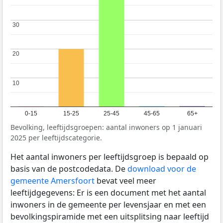
30
30
20
20
10
10
0-15
15-25
25-45
45-65
65+
Bevolking, leeftijdsgroepen: aantal inwoners op 1 januari
2025 per leeftijdscategorie.
Het aantal inwoners per leeftijdsgroep is bepaald op
basis van de postcodedata. De
download voor de
gemeente Amersfoort
bevat veel meer
leeftijdgegevens: Er is een document met het aantal
inwoners in de gemeente per levensjaar en met een
bevolkingspiramide met een uitsplitsing naar leeftijd