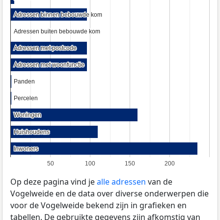
Adressen binnen bebouwde kom
Adressen binnen bebouwde kom
Adressen buiten bebouwde kom
Adressen buiten bebouwde kom
Adressen met postcode
Adressen met postcode
Adressen met woonfunctie
Adressen met woonfunctie
Panden
Panden
Percelen
Percelen
Woningen
Woningen
Huishoudens
Huishoudens
Inwoners
Inwoners
50
100
150
200
Op deze pagina vind je
alle adressen
van de
Vogelweide en de data over diverse onderwerpen die
voor de Vogelweide bekend zijn in grafieken en
tabellen. De gebruikte gegevens zijn afkomstig van