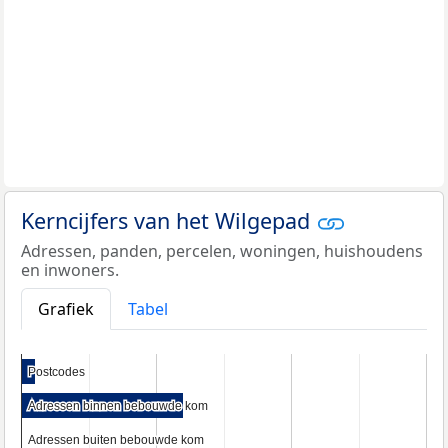
Kerncijfers van het Wilgepad
Adressen, panden, percelen, woningen, huishoudens
en inwoners.
Grafiek
Tabel
Postcodes
Postcodes
Adressen binnen bebouwde kom
Adressen binnen bebouwde kom
Adressen buiten bebouwde kom
Adressen buiten bebouwde kom