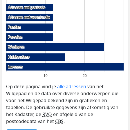
Adressen met postcode
Adressen met postcode
Adressen met woonfunctie
Adressen met woonfunctie
Panden
Panden
Percelen
Percelen
Woningen
Woningen
Huishoudens
Huishoudens
Inwoners
Inwoners
10
20
Op deze pagina vind je
alle adressen
van het
Wilgepad en de data over diverse onderwerpen die
voor het Wilgepad bekend zijn in grafieken en
tabellen. De gebruikte gegevens zijn afkomstig van
het Kadaster, de
RVO
en afgeleid van de
postcodedata van het
CBS
.