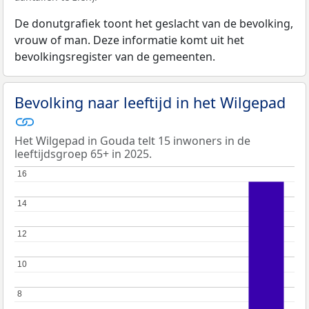
De donutgrafiek toont het geslacht van de bevolking,
vrouw of man. Deze informatie komt uit het
bevolkingsregister van de gemeenten.
Bevolking naar leeftijd in het Wilgepad
Het Wilgepad in Gouda telt 15 inwoners in de
leeftijdsgroep 65+ in 2025.
16
16
14
14
12
12
10
10
8
8