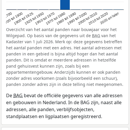
1950 tot 1970
1990 tot 2000
1900 tot 1925
2020 en later
1970 tot 1980
oor 1700
2000 tot 2010
1925 tot 1950
1980 tot 1990
1700 tot 1900
2010 tot 2020
Overzicht van het aantal panden naar bouwjaar voor het
Wilgepad. Op basis van de gegevens uit de
BAG
van het
Kadaster van 1 juli 2026. Merk op: deze gegevens betreffen
het aantal panden met een adres. Het aantal adressen met
panden in een gebied is bijna altijd hoger dan het aantal
panden. Dit is omdat er meerdere adressen in hetzelfde
pand gehuisvest kunnen zijn, zoals bij een
appartementengebouw. Anderzijds kunnen er ook panden
zonder adres voorkomen (zoals bijvoorbeeld een schuur),
panden zonder adres zijn in deze telling niet meegenomen.
De
BAG
bevat de officiële gegevens van alle adressen
en gebouwen in Nederland. In de BAG zijn, naast alle
adressen, alle panden, verblijfsobjecten,
standplaatsen en ligplaatsen geregistreerd.