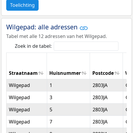
Toelichting
Wilgepad: alle adressen
Tabel met alle 12 adressen van het Wilgepad.
Zoek in de tabel:
Straatnaam
Huisnummer
Postcode
Wo
Straatnaam
Huisnummer
Postcode
Wo
Wilgepad
1
2803JA
Go
Wilgepad
3
2803JA
Go
Wilgepad
5
2803JA
Go
Wilgepad
7
2803JA
Go