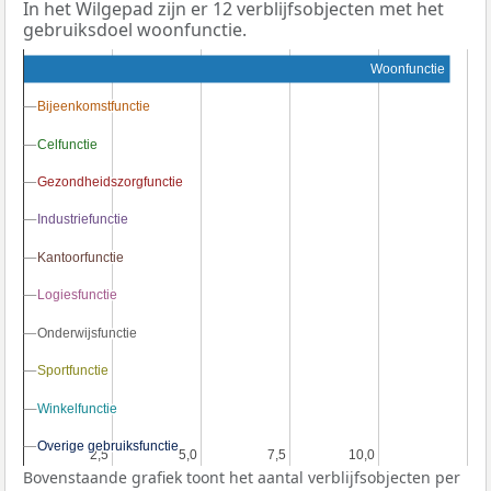
In het Wilgepad zijn er 12 verblijfsobjecten met het
gebruiksdoel woonfunctie.
Woonfunctie
Bijeenkomstfunctie
Bijeenkomstfunctie
Celfunctie
Celfunctie
Gezondheidszorgfunctie
Gezondheidszorgfunctie
Industriefunctie
Industriefunctie
Kantoorfunctie
Kantoorfunctie
Logiesfunctie
Logiesfunctie
Onderwijsfunctie
Onderwijsfunctie
Sportfunctie
Sportfunctie
Winkelfunctie
Winkelfunctie
Overige gebruiksfunctie
Overige gebruiksfunctie
2,5
2,5
5,0
5,0
7,5
7,5
10,0
10,0
Bovenstaande grafiek toont het aantal verblijfsobjecten per