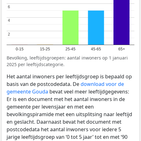
6
6
4
4
2
2
0-15
15-25
25-45
45-65
65+
Bevolking, leeftijdsgroepen: aantal inwoners op 1 januari
2025 per leeftijdscategorie.
Het aantal inwoners per leeftijdsgroep is bepaald op
basis van de postcodedata. De
download voor de
gemeente Gouda
bevat veel meer leeftijdgegevens:
Er is een document met het aantal inwoners in de
gemeente per levensjaar en met een
bevolkingspiramide met een uitsplitsing naar leeftijd
en geslacht. Daarnaast bevat het document met
postcodedata het aantal inwoners voor iedere 5
jarige leeftijdsgroep van ‘0 tot 5 jaar’ tot en met ‘90