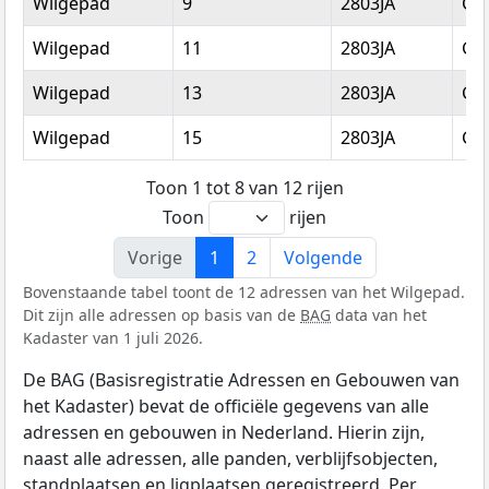
Wilgepad
9
2803JA
Go
Wilgepad
11
2803JA
Go
Wilgepad
13
2803JA
Go
Wilgepad
15
2803JA
Go
Toon 1 tot 8 van 12 rijen
Toon
rijen
Vorige
1
2
Volgende
Bovenstaande tabel toont de 12 adressen van het Wilgepad.
Dit zijn alle adressen op basis van de
BAG
data van het
Kadaster van 1 juli 2026.
De BAG (Basisregistratie Adressen en Gebouwen van
het Kadaster) bevat de officiële gegevens van alle
adressen en gebouwen in Nederland. Hierin zijn,
naast alle adressen, alle panden, verblijfsobjecten,
standplaatsen en ligplaatsen geregistreerd. Per