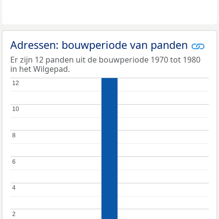
Adressen: bouwperiode van panden
Er zijn 12 panden uit de bouwperiode 1970 tot 1980
in het Wilgepad.
12
12
10
10
8
8
6
6
4
4
2
2