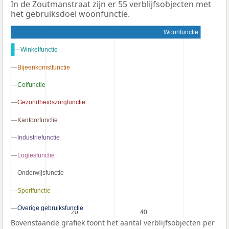
In de Zoutmanstraat zijn er 55 verblijfsobjecten met
het gebruiksdoel woonfunctie.
Woonfunctie
Winkelfunctie
Winkelfunctie
Bijeenkomstfunctie
Bijeenkomstfunctie
Celfunctie
Celfunctie
Gezondheidszorgfunctie
Gezondheidszorgfunctie
Kantoorfunctie
Kantoorfunctie
Industriefunctie
Industriefunctie
Logiesfunctie
Logiesfunctie
Onderwijsfunctie
Onderwijsfunctie
Sportfunctie
Sportfunctie
Overige gebruiksfunctie
Overige gebruiksfunctie
20
20
40
40
Bovenstaande grafiek toont het aantal verblijfsobjecten per