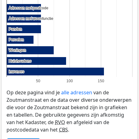
Adressen met postcode
Adressen met postcode
Adressen met woonfunctie
Adressen met woonfunctie
Panden
Panden
Percelen
Percelen
Woningen
Woningen
Huishoudens
Huishoudens
Inwoners
Inwoners
50
100
150
Op deze pagina vind je
alle adressen
van de
Zoutmanstraat en de data over diverse onderwerpen
die voor de Zoutmanstraat bekend zijn in grafieken
en tabellen. De gebruikte gegevens zijn afkomstig
van het Kadaster, de
RVO
en afgeleid van de
postcodedata van het
CBS
.