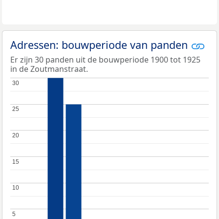
Adressen: bouwperiode van panden
Er zijn 30 panden uit de bouwperiode 1900 tot 1925
in de Zoutmanstraat.
30
30
25
25
20
20
15
15
10
10
5
5