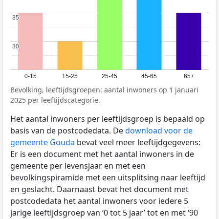
35
35
30
30
0-15
15-25
25-45
45-65
65+
Bevolking, leeftijdsgroepen: aantal inwoners op 1 januari
2025 per leeftijdscategorie.
Het aantal inwoners per leeftijdsgroep is bepaald op
basis van de postcodedata. De
download voor de
gemeente Gouda
bevat veel meer leeftijdgegevens:
Er is een document met het aantal inwoners in de
gemeente per levensjaar en met een
bevolkingspiramide met een uitsplitsing naar leeftijd
en geslacht. Daarnaast bevat het document met
postcodedata het aantal inwoners voor iedere 5
jarige leeftijdsgroep van ‘0 tot 5 jaar’ tot en met ‘90