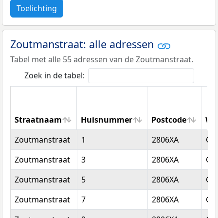
Toelichting
Zoutmanstraat: alle adressen
Tabel met alle 55 adressen van de Zoutmanstraat.
Zoek in de tabel:
Straatnaam
Huisnummer
Postcode
Wo
Straatnaam
Huisnummer
Postcode
Wo
Zoutmanstraat
1
2806XA
Go
Zoutmanstraat
3
2806XA
Go
Zoutmanstraat
5
2806XA
Go
Zoutmanstraat
7
2806XA
Go