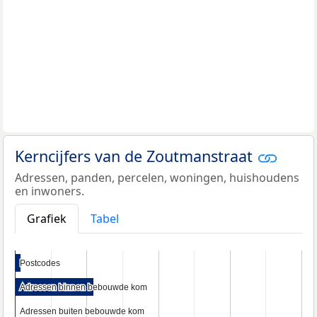
Kerncijfers van de Zoutmanstraat
Adressen, panden, percelen, woningen, huishoudens
en inwoners.
Grafiek
Tabel
Postcodes
Postcodes
Adressen binnen bebouwde kom
Adressen binnen bebouwde kom
Adressen buiten bebouwde kom
Adressen buiten bebouwde kom