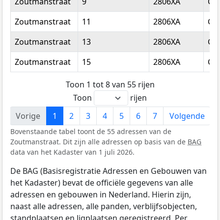
Zoutmanstraat
9
2806XA
Go
Zoutmanstraat
11
2806XA
Go
Zoutmanstraat
13
2806XA
Go
Zoutmanstraat
15
2806XA
Go
Toon 1 tot 8 van 55 rijen
Toon
rijen
Vorige
1
2
3
4
5
6
7
Volgende
Bovenstaande tabel toont de 55 adressen van de
Zoutmanstraat. Dit zijn alle adressen op basis van de
BAG
data van het Kadaster van 1 juli 2026.
De BAG (Basisregistratie Adressen en Gebouwen van
het Kadaster) bevat de officiële gegevens van alle
adressen en gebouwen in Nederland. Hierin zijn,
naast alle adressen, alle panden, verblijfsobjecten,
standplaatsen en ligplaatsen geregistreerd. Per