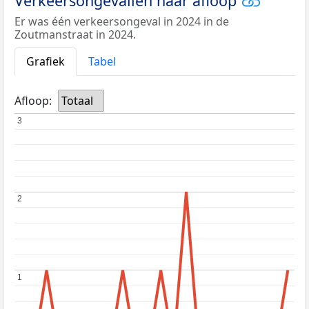
Verkeersongevallen naar afloop
Er was één verkeersongeval in 2024 in de
Zoutmanstraat in 2024.
Grafiek
Tabel
Afloop:
Totaal
3
3
2
2
1
1