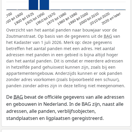
1950 tot 1970
1990 tot 2000
1900 tot 1925
2020 en later
1970 tot 1980
oor 1700
2000 tot 2010
1925 tot 1950
1980 tot 1990
1700 tot 1900
2010 tot 2020
Overzicht van het aantal panden naar bouwjaar voor de
Zoutmanstraat. Op basis van de gegevens uit de
BAG
van
het Kadaster van 1 juli 2026. Merk op: deze gegevens
betreffen het aantal panden met een adres. Het aantal
adressen met panden in een gebied is bijna altijd hoger
dan het aantal panden. Dit is omdat er meerdere adressen
in hetzelfde pand gehuisvest kunnen zijn, zoals bij een
appartementengebouw. Anderzijds kunnen er ook panden
zonder adres voorkomen (zoals bijvoorbeeld een schuur),
panden zonder adres zijn in deze telling niet meegenomen.
De
BAG
bevat de officiële gegevens van alle adressen
en gebouwen in Nederland. In de BAG zijn, naast alle
adressen, alle panden, verblijfsobjecten,
standplaatsen en ligplaatsen geregistreerd.