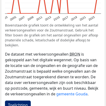
2017
2023
2007
2013
2019
2003
2009
2015
2021
2005
2011
Bovenstaande grafiek toont de ontwikkeling van het aantal
verkeersongevallen voor de Zoutmanstraat. Gebruik het
filter boven de grafiek om het aantal ongevallen per afloop
(materiële schade, letselschade of dodelijke afloop) te
bekijken.
De dataset met verkeersongevallen
BRON
is
gekoppeld aan het digitale wegennet. Op basis van
de locatie van de ongevallen en de geografie van de
Zoutmanstraat is bepaald welke ongevallen aan de
Zoutmanstraat toegerekend dienen te worden. De
data over verkeersongevallen zijn ook beschikbaar
op postcode, gemeente, wijk en buurt niveau. Bekijk
de verkeersongevallen in de
gemeente Gouda
.
Toelichting