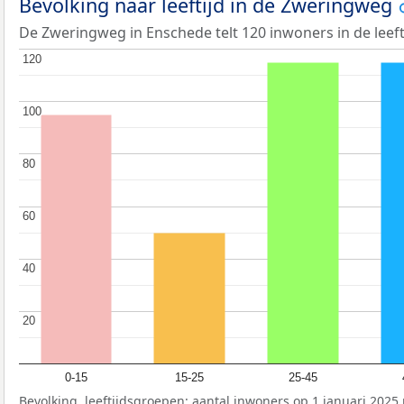
Bevolking naar leeftijd in de Zweringweg
De Zweringweg in Enschede telt 120 inwoners in de leeft
120
120
100
100
80
80
60
60
40
40
20
20
0-15
15-25
25-45
Bevolking, leeftijdsgroepen: aantal inwoners op 1 januari 2025 p