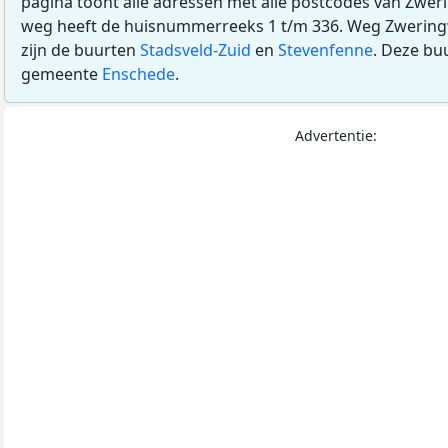
pagina toont alle adressen met alle postcodes van Zwe
weg heeft de huisnummerreeks 1 t/m 336. Weg Zweringwe
zijn de buurten
Stadsveld-Zuid
en
Stevenfenne
. Deze bu
gemeente
Enschede
.
Advertentie: