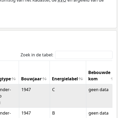
Zoek in de tabel:
Bebouwde
gtype
Bouwjaar
Energielabel
kom
gtype
Bouwjaar
Energielabel
Bebouwde
nder-
1947
C
geen data
kom
p
g
nder-
1947
B
geen data