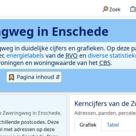
Zoek
ngweg in Enschede
weg in duidelijke cijfers en grafieken. Op deze p
er,
energielabels
van de
RVO
en
diverse statistie
woningen en woningwaarde van het
CBS
.
Pagina inhoud ⇵
Kerncijfers van de
 de Zweringweg in Enschede.
Adressen, panden, percel
chillende postcodes. Deze
Grafiek
Tabel
el met adressen op deze