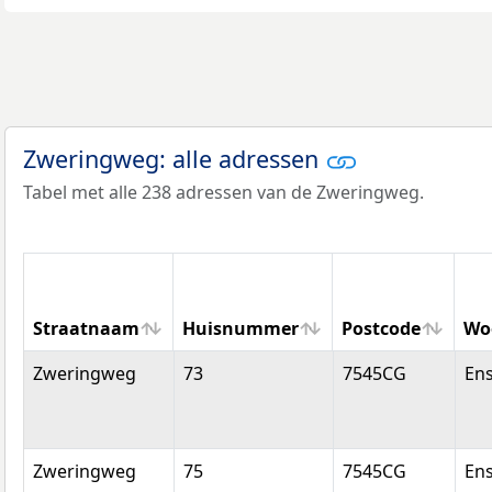
Zweringweg: alle adressen
Tabel met alle 238 adressen van de Zweringweg.
Straatnaam
Huisnummer
Postcode
Wo
Straatnaam
Huisnummer
Postcode
Wo
Zweringweg
73
7545CG
En
Zweringweg
75
7545CG
En