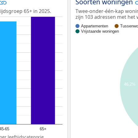
Soorten woningen
ijdsgroep 65+ in 2025.
Twee-onder-één-kap wonin
zijn 103 adressen met he
Appartementen
Tussenwo
Vrijstaande woningen
46,2%
45-65
65+
er leeftijdscategorie.