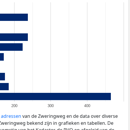
200
300
400
e adressen
van de Zweringweg en de data over diverse
weringweg bekend zijn in grafieken en tabellen. De
fkomstig van het Kadaster, de
RVO
en afgeleid van de