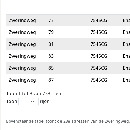
Zweringweg
77
7545CG
En
Zweringweg
79
7545CG
En
Zweringweg
81
7545CG
En
Zweringweg
83
7545CG
En
Zweringweg
85
7545CG
En
Zweringweg
87
7545CG
En
Toon 1 tot 8 van 238 rijen
Toon
rijen
Bovenstaande tabel toont de 238 adressen van de Zweringweg. D