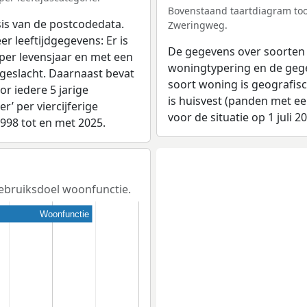
Bovenstaand taartdiagram too
sis van de postcodedata.
Zweringweg.
r leeftijdgegevens: Er is
De gegevens over soorten
per levensjaar en met een
woningtypering en de gegev
 geslacht. Daarnaast bevat
soort woning is geografis
r iedere 5 jarige
is huisvest (panden met e
er’ per viercijferige
voor de situatie op 1 juli 2
1998 tot en met 2025.
gebruiksdoel woonfunctie.
Woonfunctie