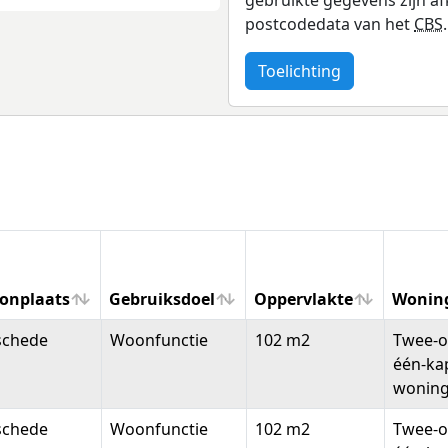
postcodedata van het
CBS
.
Toelichting
onplaats
Gebruiksdoel
Oppervlakte
Wonin
onplaats
Gebruiksdoel
Oppervlakte
Wonin
schede
Woonfunctie
102 m2
Twee-o
één-ka
wonin
schede
Woonfunctie
102 m2
Twee-o