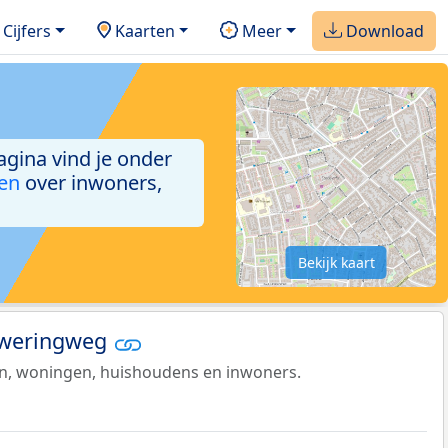
Cijfers
Kaarten
Meer
Download
agina vind je onder
ken
over inwoners,
Bekijk kaart
 Zweringweg
en, woningen, huishoudens en inwoners.