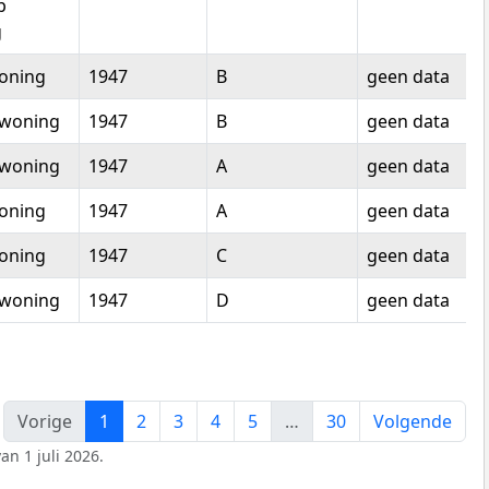
p
g
oning
1947
B
geen data
woning
1947
B
geen data
woning
1947
A
geen data
oning
1947
A
geen data
oning
1947
C
geen data
woning
1947
D
geen data
Vorige
1
2
3
4
5
…
30
Volgende
an 1 juli 2026.