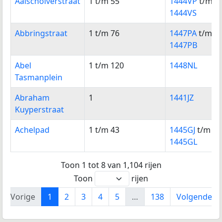
Aalscholverstraat
1 t/m 55
1444VP
t/m
1444VS
Abbringstraat
1 t/m 76
1447PA
t/m
1447PB
Abel
1 t/m 120
1448NL
Tasmanplein
Abraham
1
1441JZ
Kuyperstraat
Achelpad
1 t/m 43
1445GJ
t/m
1445GL
Toon 1 tot 8 van 1,104 rijen
Toon
rijen
Vorige
1
2
3
4
5
…
138
Volgende