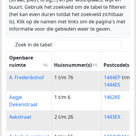
buurt. Gebruik het zoekveld om de tabel te filteren
(het kan even duren totdat het zoekveld zichtbaar
is). Klik op de namen met links om de pagina's met
informatie voor die gebieden weer te geven.
Zoek in de tabel:
Openbare
ruimte
Huisnummer(s)
Postcode(s)
Openbare
Huisnummer(s)
Postcode(s)
A. Frederikshof
1 t/m 76
1444EP
t/m
ruimte
1444ES
Aagje
1 t/m 6
1462KE
Dekenstraat
Aakstraat
2 t/m 26
1443EX