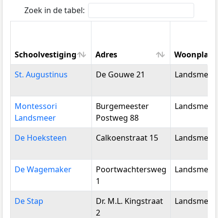
Zoek in de tabel:
Schoolvestiging
Adres
Woonplaat
Schoolvestiging
Adres
Woonplaat
St. Augustinus
De Gouwe 21
Landsmeer
Montessori
Burgemeester
Landsmeer
Landsmeer
Postweg 88
De Hoeksteen
Calkoenstraat 15
Landsmeer
De Wagemaker
Poortwachtersweg
Landsmeer
1
De Stap
Dr. M.L. Kingstraat
Landsmeer
2