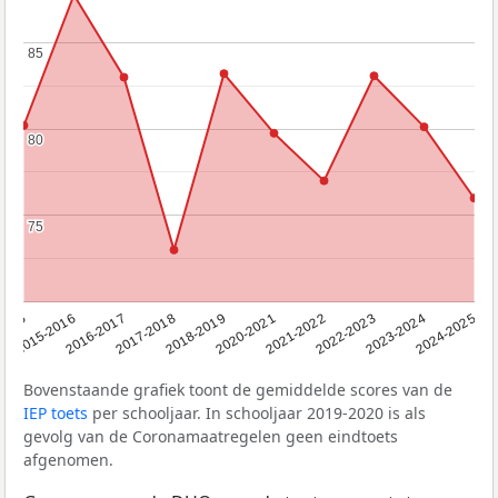
85
85
80
80
75
75
2015
2015-2016
2016-2017
2017-2018
2018-2019
2020-2021
2021-2022
2022-2023
2023-2024
2024-2025
Bovenstaande grafiek toont de gemiddelde scores van de
IEP toets
per schooljaar. In schooljaar 2019-2020 is als
gevolg van de Coronamaatregelen geen eindtoets
afgenomen.