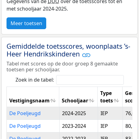
Gegevens van de
DUO
over de toetsscores tot en
met schooljaar 2024-2025.
Meer toetsen
Gemiddelde toetsscores, woonplaats ’s-
Heer Hendrikskinderen
Tabel met scores op de door groep 8 gemaakte
toetsen per schooljaar.
Zoek in de tabel:
Type
Gemi
Vestigingsnaam
Schooljaar
toets
score
Vestigingsnaam
Schooljaar
Type
Gemi
De Poeljeugd
2024-2025
IEP
76,00
toets
score
De Poeljeugd
2023-2024
IEP
80,12
De Poeljeugd
2022-2023
IEP
83,07