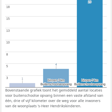
19
19
18
18
15
15
13
13
10
10
8
8
4
4
5
5
3
3
1
1
binnen 3 km
binnen 3 km
binnen 5 km
binnen 5 km
Buitenschoolseopvang
Buitenschoolseopvang
Buitenschoolseopvang
Buitenschoolseopvang
Bovenstaande grafiek toont het gemiddeld aantal locaties
voor buitenschoolse opvang binnen een vaste afstand van
één, drie of vijf kilometer over de weg voor alle inwoners
van de woonplaats ’s-Heer Hendrikskinderen.