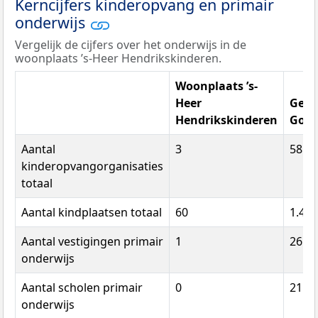
Kerncijfers kinderopvang en primair
onderwijs
Vergelijk de cijfers over het onderwijs in de
woonplaats ’s-Heer Hendrikskinderen.
Woonplaats ’s-
Heer
Gem
Hendrikskinderen
Goes
Aantal
3
58
kinderopvangorganisaties
totaal
Aantal kindplaatsen totaal
60
1.490
Aantal vestigingen primair
1
26
onderwijs
Aantal scholen primair
0
21
onderwijs