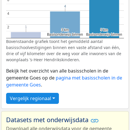
4
4
4
4
1
1
2
2
3 km
3 km
5 km
5 km
Basisonderwijs binnen
Basisonderwijs binnen
Basisonderwijs binnen
Basisonderwijs binnen
Bovenstaande grafiek toont het gemiddeld aantal
basisschoolvestigingen binnen een vaste afstand van één,
drie of vijf kilometer over de weg voor alle inwoners van de
woonplaats ’s-Heer Hendrikskinderen.
Bekijk het overzicht van alle basisscholen in de
gemeente Goes op de
pagina met basisscholen in de
gemeente Goes
.
Vergelijk regionaal
Datasets met onderwijsdata
Download alle onderwijsdata voor de gemeente