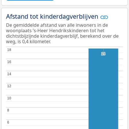
Afstand tot kinderdagverblijven
De gemiddelde afstand van alle inwoners in de
woonplaats ’s-Heer Hendrikskinderen tot het
dichtstbijzijnde kinderdagverblijf, berekend over de
weg, is 0,4 kilometer.
18
18
18
18
16
16
14
14
12
12
10
10
8
8
6
6