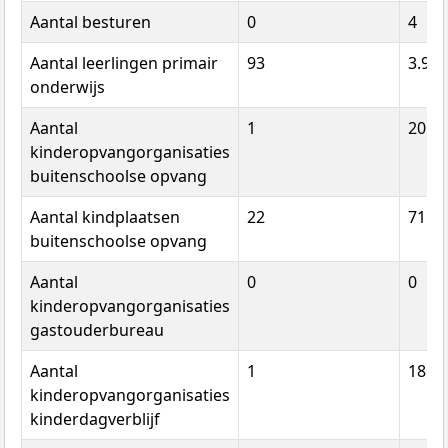
Aantal besturen
0
4
Aantal leerlingen primair
93
3.941
onderwijs
Aantal
1
20
kinderopvangorganisaties
buitenschoolse opvang
Aantal kindplaatsen
22
715
buitenschoolse opvang
Aantal
0
0
kinderopvangorganisaties
gastouderbureau
Aantal
1
18
kinderopvangorganisaties
kinderdagverblijf