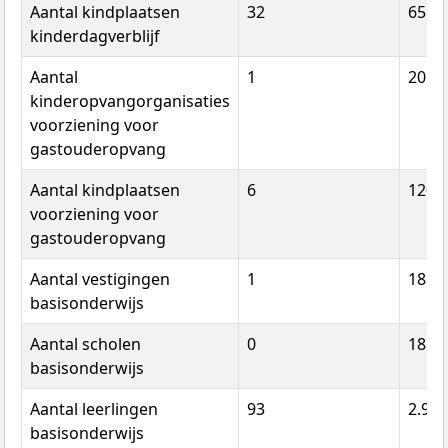
Aantal kindplaatsen
32
655
kinderdagverblijf
Aantal
1
20
kinderopvangorganisaties
voorziening voor
gastouderopvang
Aantal kindplaatsen
6
120
voorziening voor
gastouderopvang
Aantal vestigingen
1
18
basisonderwijs
Aantal scholen
0
18
basisonderwijs
Aantal leerlingen
93
2.996
basisonderwijs