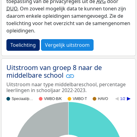
toepassing van de privacyregels uit de
AVG
door
DUO
. Om zoveel mogelijk data te kunnen tonen zijn
daarom enkele opleidingen samengevoegd. Zie de
toelichting voor het overzicht van de samengenomen
opleidingen.
Toelichting
Vergelijk uitstroom
Uitstroom van groep 8 naar de
middelbare school
Uitstroom naar type middelbareschool, percentage
leerlingen in schooljaar 2022-2023.
Speciaal/p…
VMBO-B/K
VMBO-T
HAVO
1/2