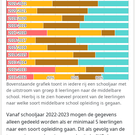
2021-2022
2021-2022
2020-2021
2020-2021
2019-2020
2019-2020
2018-2019
2018-2019
2017-2018
2017-2018
2016-2017
2016-2017
2015-2016
2015-2016
2014-2015
2014-2015
2013-2014
2013-2014
2012-2013
2012-2013
2011-2012
2011-2012
40%
40%
60%
60%
80%
80%
Bovenstaande grafiek toont in iedere rij een schooljaar met
de uitstroom van groep 8 leerlingen naar de middelbare
school. Hierbij is te zien hoeveel procent van de leerlingen
naar welke soort middelbare school opleiding is gegaan.
Vanaf schooljaar 2022-2023 mogen de gegevens
alleen gedeeld worden als er minimaal 5 leerlingen
naar een soort opleiding gaan. Dit als gevolg van de