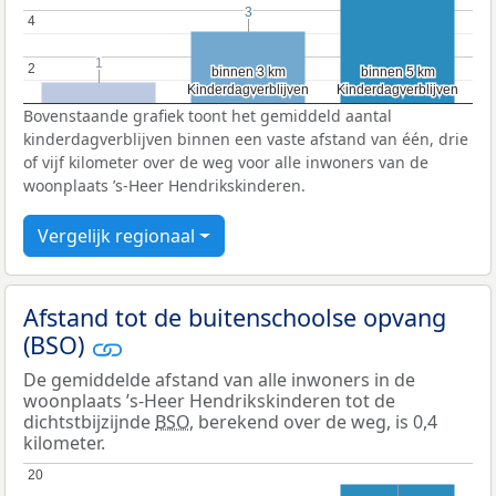
3
3
4
4
1
1
2
2
binnen 3 km
binnen 3 km
binnen 5 km
binnen 5 km
Kinderdagverblijven
Kinderdagverblijven
Kinderdagverblijven
Kinderdagverblijven
Bovenstaande grafiek toont het gemiddeld aantal
kinderdagverblijven binnen een vaste afstand van één, drie
of vijf kilometer over de weg voor alle inwoners van de
woonplaats ’s-Heer Hendrikskinderen.
Vergelijk regionaal
Afstand tot de buitenschoolse opvang
(BSO)
De gemiddelde afstand van alle inwoners in de
woonplaats ’s-Heer Hendrikskinderen tot de
dichtstbijzijnde
BSO
, berekend over de weg, is 0,4
kilometer.
20
20