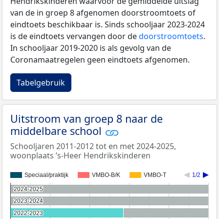
Hendrikskinderen waarvoor de gemiddelde uitslag
van de in groep 8 afgenomen doorstroomtoets of
eindtoets beschikbaar is. Sinds schooljaar 2023-2024
is de eindtoets vervangen door de
doorstroomtoets
.
In schooljaar 2019-2020 is als gevolg van de
Coronamaatregelen geen eindtoets afgenomen.
Tabelgebruik
Uitstroom van groep 8 naar de
middelbare school
Schooljaren 2011-2012 tot en met 2024-2025,
woonplaats ’s-Heer Hendrikskinderen
Speciaal/praktijk
VMBO-B/K
VMBO-T
1/2
2024-2025
2024-2025
2023-2024
2023-2024
2022-2023
2022-2023