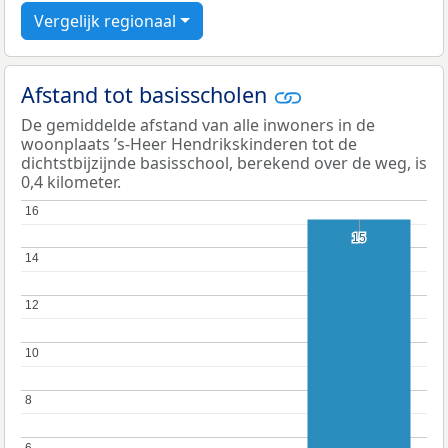
Vergelijk regionaal
Afstand tot basisscholen
De gemiddelde afstand van alle inwoners in de
woonplaats ’s-Heer Hendrikskinderen tot de
dichtstbijzijnde basisschool, berekend over de weg, is
0,4 kilometer.
16
16
15
15
14
14
12
12
10
10
8
8
6
6