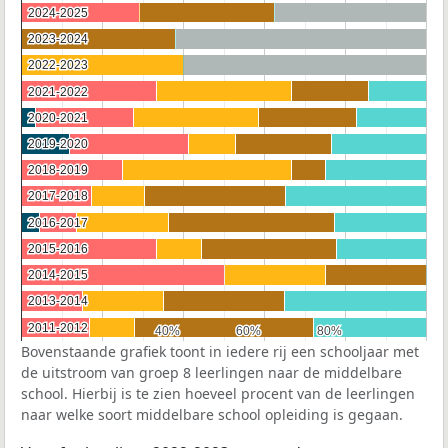
2024-2025
2024-2025
2023-2024
2023-2024
2022-2023
2022-2023
2021-2022
2021-2022
2020-2021
2020-2021
2019-2020
2019-2020
2018-2019
2018-2019
2017-2018
2017-2018
2016-2017
2016-2017
2015-2016
2015-2016
2014-2015
2014-2015
2013-2014
2013-2014
2011-2012
2011-2012
40%
40%
60%
60%
80%
80%
Bovenstaande grafiek toont in iedere rij een schooljaar met
de uitstroom van groep 8 leerlingen naar de middelbare
school. Hierbij is te zien hoeveel procent van de leerlingen
naar welke soort middelbare school opleiding is gegaan.