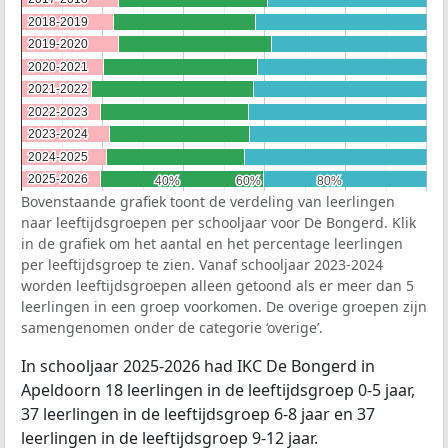
2018-2019
2018-2019
2019-2020
2019-2020
2020-2021
2020-2021
2021-2022
2021-2022
2022-2023
2022-2023
2023-2024
2023-2024
2024-2025
2024-2025
2025-2026
2025-2026
40%
40%
60%
60%
80%
80%
Bovenstaande grafiek toont de verdeling van leerlingen
naar leeftijdsgroepen per schooljaar voor De Bongerd. Klik
in de grafiek om het aantal en het percentage leerlingen
per leeftijdsgroep te zien. Vanaf schooljaar 2023-2024
worden leeftijdsgroepen alleen getoond als er meer dan 5
leerlingen in een groep voorkomen. De overige groepen zijn
samengenomen onder de categorie ‘overige’.
In schooljaar 2025-2026 had IKC De Bongerd in
Apeldoorn 18 leerlingen in de leeftijdsgroep 0-5 jaar,
37 leerlingen in de leeftijdsgroep 6-8 jaar en 37
leerlingen in de leeftijdsgroep 9-12 jaar.