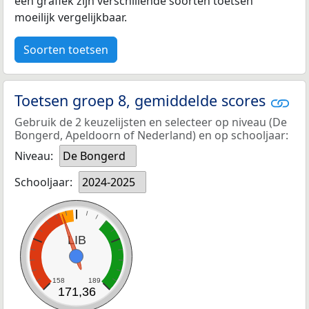
een grafiek zijn verschillende soorten toetsen
moeilijk vergelijkbaar.
Soorten toetsen
Toetsen groep 8, gemiddelde scores
Gebruik de 2 keuzelijsten en selecteer op niveau (De
Bongerd, Apeldoorn of Nederland) en op schooljaar:
Niveau:
De Bongerd
Schooljaar:
2024-2025
LIB
158
189
171,36