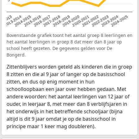
2014-2015
2013-2014
2020-2021
12-2013
2019-2020
2018-2019
2017-2018
2024-2025
2016-2017
2023-2024
2022-2023
2015-2016
2021-2022
Bovenstaande grafiek toont het aantal groep 8 leerlingen en
het aantal leerlingen in groep 8 dat meer dan 8 jaar op
school heeft gezeten. De gegevens gelden voor De
Bongerd.
Zittenblijvers worden geteld als kinderen die in groep
8 zitten en die al 9 jaar of langer op de basisschool
zitten, en dus op enig moment in hun
schoolloopbaan een jaar over hebben gedaan. Met
andere woorden: het aantal leerlingen van 12 jaar of
ouder, in leerjaar 8, met meer dan 8 verblijfsjaren in
het onderwijs in het betreffende schooljaar (bijna
altijd is dit 9 jaar omdat je op de basisschool in
principe maar 1 keer mag doubleren).