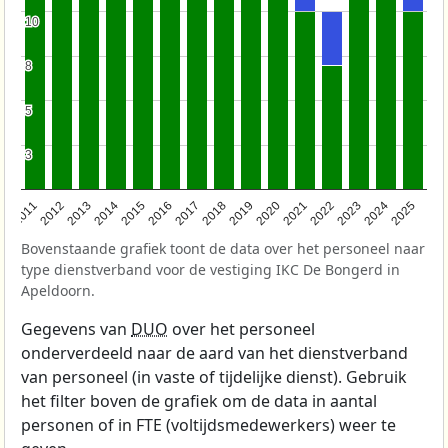
10
10
8
8
5
5
3
3
2011
2012
2013
2014
2015
2016
2017
2018
2019
2020
2021
2022
2023
2024
2025
Bovenstaande grafiek toont de data over het personeel naar
type dienstverband voor de vestiging IKC De Bongerd in
Apeldoorn.
Gegevens van
DUO
over het personeel
onderverdeeld naar de aard van het dienstverband
van personeel (in vaste of tijdelijke dienst). Gebruik
het filter boven de grafiek om de data in aantal
personen of in FTE (voltijdsmedewerkers) weer te