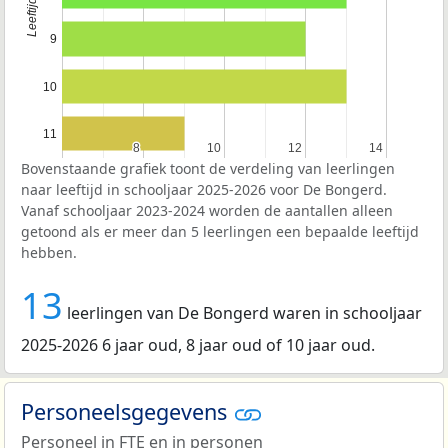
9
10
11
8
8
10
10
12
12
14
14
Bovenstaande grafiek toont de verdeling van leerlingen
naar leeftijd in schooljaar 2025-2026 voor De Bongerd.
Vanaf schooljaar 2023-2024 worden de aantallen alleen
getoond als er meer dan 5 leerlingen een bepaalde leeftijd
hebben.
13
leerlingen van De Bongerd waren in schooljaar
2025-2026 6 jaar oud, 8 jaar oud of 10 jaar oud.
Personeelsgegevens
Personeel in
FTE
en in personen