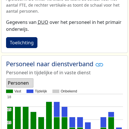
aantal FTE, de rechter vertikale-as toont de schaal voor het
aantal personen.
Gegevens van
DUO
over het personeel in het primair
onderwijs.
Toelichting
Personeel naar dienstverband
Personeel in tijdelijke of in vaste dienst
Personen
Vast
Tijdelijk
Onbekend
18
18
15
15
13
13