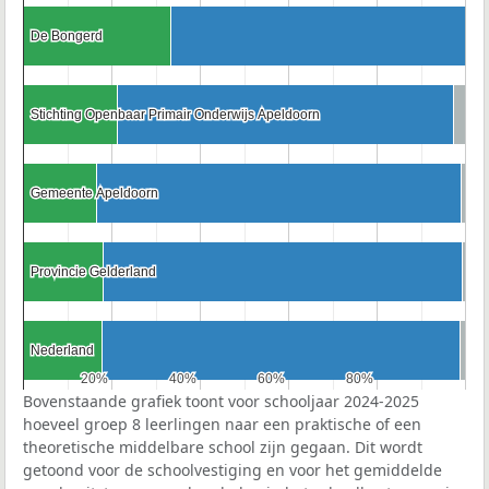
De Bongerd
De Bongerd
Stichting Openbaar Primair Onderwijs Apeldoorn
Stichting Openbaar Primair Onderwijs Apeldoorn
Gemeente Apeldoorn
Gemeente Apeldoorn
Provincie Gelderland
Provincie Gelderland
Nederland
Nederland
20%
20%
40%
40%
60%
60%
80%
80%
Bovenstaande grafiek toont voor schooljaar 2024-2025
hoeveel groep 8 leerlingen naar een praktische of een
theoretische middelbare school zijn gegaan. Dit wordt
getoond voor de schoolvestiging en voor het gemiddelde