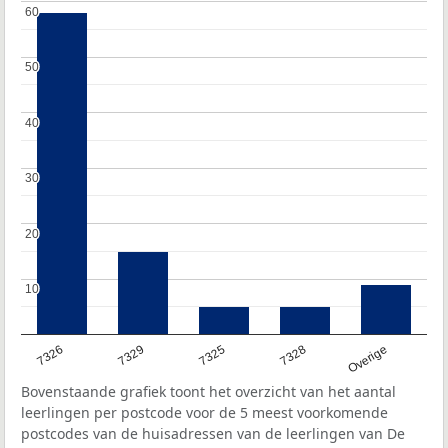
60
60
50
50
40
40
30
30
20
20
10
10
7326
7329
7325
7328
Overige
Bovenstaande grafiek toont het overzicht van het aantal
leerlingen per postcode voor de 5 meest voorkomende
postcodes van de huisadressen van de leerlingen van De