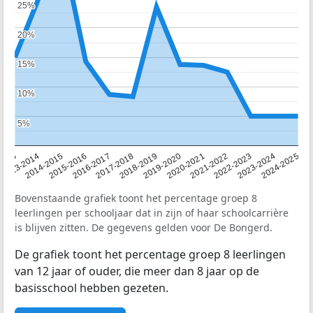
25%
25%
20%
20%
15%
15%
10%
10%
5%
5%
2013
2013-2014
2014-2015
2015-2016
2016-2017
2017-2018
2018-2019
2019-2020
2020-2021
2021-2022
2022-2023
2023-2024
2024-2025
Bovenstaande grafiek toont het percentage groep 8
leerlingen per schooljaar dat in zijn of haar schoolcarrière
is blijven zitten. De gegevens gelden voor De Bongerd.
De grafiek toont het percentage groep 8 leerlingen
van 12 jaar of ouder, die meer dan 8 jaar op de
basisschool hebben gezeten.