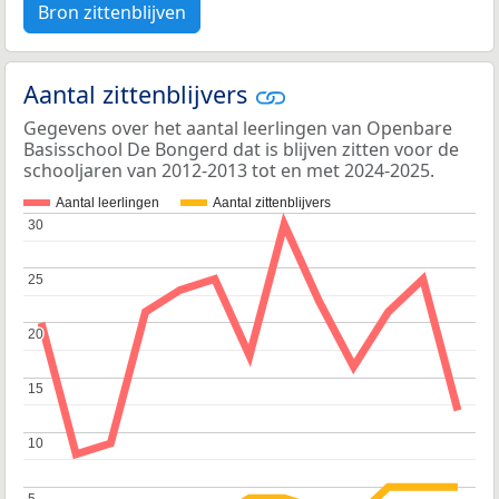
Bron zittenblijven
Aantal zittenblijvers
Gegevens over het aantal leerlingen van Openbare
Basisschool De Bongerd dat is blijven zitten voor de
schooljaren van 2012-2013 tot en met 2024-2025.
Aantal leerlingen
Aantal zittenblijvers
30
30
25
25
20
20
15
15
10
10
5
5