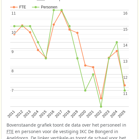
FTE
Personen
11
11
16
16
15
15
10
10
14
14
9
9
13
13
8
8
12
12
7
7
11
11
2013
2018
2023
2015
2020
2025
2012
2017
2022
2014
2019
2024
2011
2016
2021
Bovenstaande grafiek toont de data over het personeel in
FTE
en personen voor de vestiging IKC De Bongerd in
Apeldoorn. De linker vertikale-as toont de schaal voor het