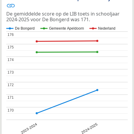
De gemiddelde score op de LIB toets in schooljaar
2024-2025 voor De Bongerd was 171.
De Bongerd
Gemeente Apeldoorn
Nederland
176
176
175
175
174
174
173
173
172
172
171
171
170
170
2023-2024
2024-2025