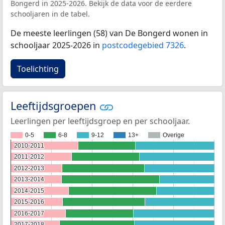
Bongerd in 2025-2026. Bekijk de data voor de eerdere
schooljaren in de tabel.
De meeste leerlingen (58) van De Bongerd wonen in
schooljaar 2025-2026 in
postcodegebied 7326
.
Toelichting
Leeftijdsgroepen
Leerlingen per leeftijdsgroep en per schooljaar.
0-5
6-8
9-12
13+
Overige
2010-2011
2010-2011
2011-2012
2011-2012
2012-2013
2012-2013
2013-2014
2013-2014
2014-2015
2014-2015
2015-2016
2015-2016
2016-2017
2016-2017
2017-2018
2017-2018