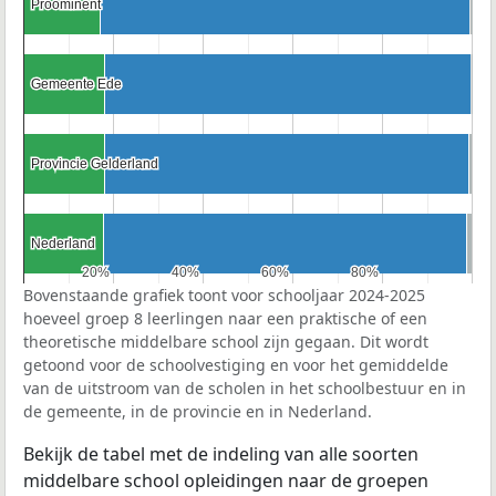
Proominent
Proominent
Gemeente Ede
Gemeente Ede
Provincie Gelderland
Provincie Gelderland
Nederland
Nederland
20%
20%
40%
40%
60%
60%
80%
80%
Bovenstaande grafiek toont voor schooljaar 2024-2025
hoeveel groep 8 leerlingen naar een praktische of een
theoretische middelbare school zijn gegaan. Dit wordt
getoond voor de schoolvestiging en voor het gemiddelde
van de uitstroom van de scholen in het schoolbestuur en in
de gemeente, in de provincie en in Nederland.
Bekijk de tabel met de indeling van alle soorten
middelbare school opleidingen naar de groepen