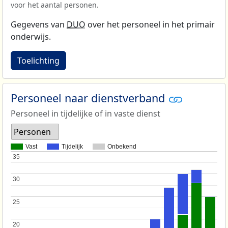
voor het aantal personen.
Gegevens van
DUO
over het personeel in het primair
onderwijs.
Toelichting
Personeel naar dienstverband
Personeel in tijdelijke of in vaste dienst
Personen
Vast
Tijdelijk
Onbekend
35
35
30
30
25
25
20
20