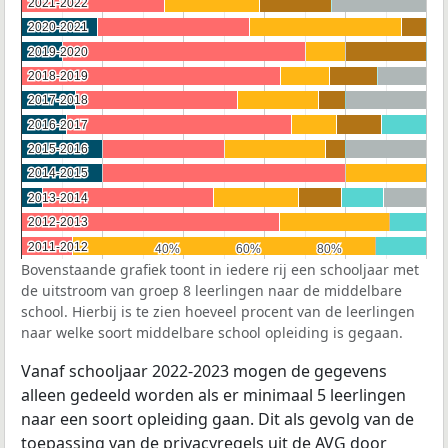
2021-2022
2021-2022
2020-2021
2020-2021
2019-2020
2019-2020
2018-2019
2018-2019
2017-2018
2017-2018
2016-2017
2016-2017
2015-2016
2015-2016
2014-2015
2014-2015
2013-2014
2013-2014
2012-2013
2012-2013
2011-2012
2011-2012
40%
40%
60%
60%
80%
80%
Bovenstaande grafiek toont in iedere rij een schooljaar met
de uitstroom van groep 8 leerlingen naar de middelbare
school. Hierbij is te zien hoeveel procent van de leerlingen
naar welke soort middelbare school opleiding is gegaan.
Vanaf schooljaar 2022-2023 mogen de gegevens
alleen gedeeld worden als er minimaal 5 leerlingen
naar een soort opleiding gaan. Dit als gevolg van de
toepassing van de privacyregels uit de
AVG
door