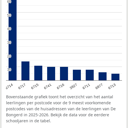
60
60
50
50
40
40
30
30
20
20
10
10
6714
6717
6715
6741
6716
3927
6711
6877
6713
Bovenstaande grafiek toont het overzicht van het aantal
leerlingen per postcode voor de 9 meest voorkomende
postcodes van de huisadressen van de leerlingen van De
Bongerd in 2025-2026. Bekijk de data voor de eerdere
schooljaren in de tabel.