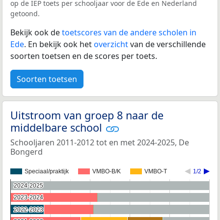
op de IEP toets per schooljaar voor de Ede en Nederland
getoond.
Bekijk ook de
toetscores van de andere scholen in
Ede
. En bekijk ook het
overzicht
van de verschillende
soorten toetsen en de scores per toets.
Soorten toetsen
Uitstroom van groep 8 naar de
middelbare school
Schooljaren 2011-2012 tot en met 2024-2025, De
Bongerd
Speciaal/praktijk
VMBO-B/K
VMBO-T
1/2
2024-2025
2024-2025
2023-2024
2023-2024
2022-2023
2022-2023