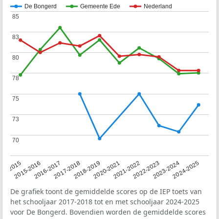
De Bongerd
Gemeente Ede
Nederland
85
85
83
83
80
80
78
78
75
75
73
73
70
70
14-2015
2015-2016
2016-2017
2017-2018
2018-2019
2020-2021
2021-2022
2022-2023
2023-2024
2024-2025
De grafiek toont de gemiddelde scores op de IEP toets van
het schooljaar 2017-2018 tot en met schooljaar 2024-2025
voor De Bongerd. Bovendien worden de gemiddelde scores