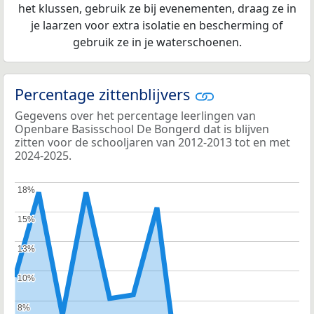
het klussen, gebruik ze bij evenementen, draag ze in
je laarzen voor extra isolatie en bescherming of
gebruik ze in je waterschoenen.
Percentage zittenblijvers
Gegevens over het percentage leerlingen van
Openbare Basisschool De Bongerd dat is blijven
zitten voor de schooljaren van 2012-2013 tot en met
2024-2025.
18%
18%
15%
15%
13%
13%
10%
10%
8%
8%