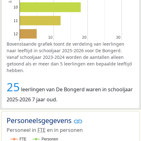
10
11
12
10
10
20
20
30
30
Bovenstaande grafiek toont de verdeling van leerlingen
naar leeftijd in schooljaar 2025-2026 voor De Bongerd.
Vanaf schooljaar 2023-2024 worden de aantallen alleen
getoond als er meer dan 5 leerlingen een bepaalde leeftijd
hebben.
25
leerlingen van De Bongerd waren in schooljaar
2025-2026 7 jaar oud.
Personeelsgegevens
Personeel in
FTE
en in personen
FTE
Personen