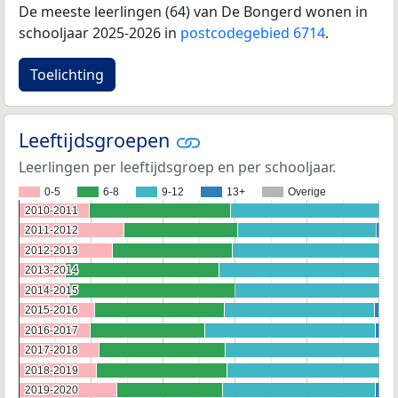
De meeste leerlingen (64) van De Bongerd wonen in
schooljaar 2025-2026 in
postcodegebied 6714
.
Toelichting
Leeftijdsgroepen
Leerlingen per leeftijdsgroep en per schooljaar.
0-5
6-8
9-12
13+
Overige
2010-2011
2010-2011
2011-2012
2011-2012
2012-2013
2012-2013
2013-2014
2013-2014
2014-2015
2014-2015
2015-2016
2015-2016
2016-2017
2016-2017
2017-2018
2017-2018
2018-2019
2018-2019
2019-2020
2019-2020