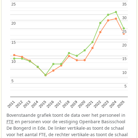
25
25
35
35
30
30
20
20
25
25
15
15
20
20
15
15
10
10
10
10
5
5
5
5
2013
2018
2023
2015
2020
2025
2012
2017
2022
2014
2019
2024
2011
2016
2021
Bovenstaande grafiek toont de data over het personeel in
FTE
en personen voor de vestiging Openbare Basisschool
De Bongerd in Ede. De linker vertikale-as toont de schaal
voor het aantal FTE, de rechter vertikale-as toont de schaal