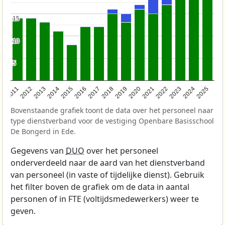
15
15
10
10
5
5
2011
2012
2013
2014
2015
2016
2017
2018
2019
2020
2021
2022
2023
2024
2025
Bovenstaande grafiek toont de data over het personeel naar
type dienstverband voor de vestiging Openbare Basisschool
De Bongerd in Ede.
Gegevens van
DUO
over het personeel
onderverdeeld naar de aard van het dienstverband
van personeel (in vaste of tijdelijke dienst). Gebruik
het filter boven de grafiek om de data in aantal
personen of in FTE (voltijdsmedewerkers) weer te
geven.