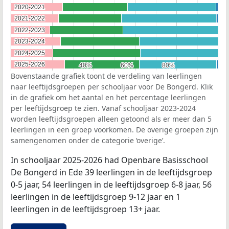
2020-2021
2020-2021
2021-2022
2021-2022
2022-2023
2022-2023
2023-2024
2023-2024
2024-2025
2024-2025
2025-2026
2025-2026
40%
40%
60%
60%
80%
80%
Bovenstaande grafiek toont de verdeling van leerlingen
naar leeftijdsgroepen per schooljaar voor De Bongerd. Klik
in de grafiek om het aantal en het percentage leerlingen
per leeftijdsgroep te zien. Vanaf schooljaar 2023-2024
worden leeftijdsgroepen alleen getoond als er meer dan 5
leerlingen in een groep voorkomen. De overige groepen zijn
samengenomen onder de categorie ‘overige’.
In schooljaar 2025-2026 had Openbare Basisschool
De Bongerd in Ede 39 leerlingen in de leeftijdsgroep
0-5 jaar, 54 leerlingen in de leeftijdsgroep 6-8 jaar, 56
leerlingen in de leeftijdsgroep 9-12 jaar en 1
leerlingen in de leeftijdsgroep 13+ jaar.