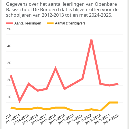
Gegevens over het aantal leerlingen van Openbare
Basisschool De Bongerd dat is blijven zitten voor de
schooljaren van 2012-2013 tot en met 2024-2025.
Aantal leerlingen
Aantal zittenblijvers
50
50
40
40
30
30
20
20
10
10
2014-2015
2013-2014
2020-2021
12-2013
2019-2020
2018-2019
2017-2018
2024-2025
2016-2017
2023-2024
2022-2023
2015-2016
2021-2022