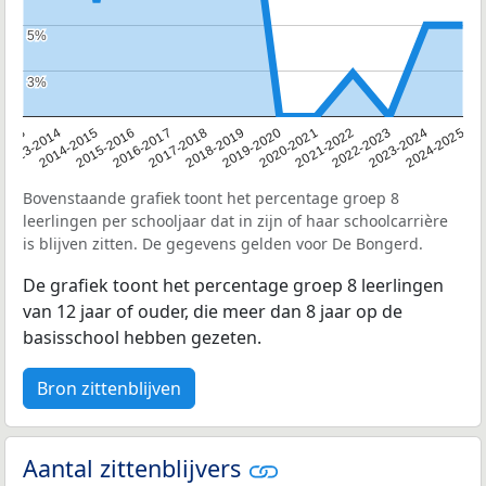
5%
5%
3%
3%
2013
2013-2014
2014-2015
2015-2016
2016-2017
2017-2018
2018-2019
2019-2020
2020-2021
2021-2022
2022-2023
2023-2024
2024-2025
Bovenstaande grafiek toont het percentage groep 8
leerlingen per schooljaar dat in zijn of haar schoolcarrière
is blijven zitten. De gegevens gelden voor De Bongerd.
De grafiek toont het percentage groep 8 leerlingen
van 12 jaar of ouder, die meer dan 8 jaar op de
basisschool hebben gezeten.
Bron zittenblijven
Aantal zittenblijvers