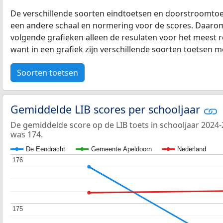
De verschillende soorten eindtoetsen en doorstroomtoe
een andere schaal en normering voor de scores. Daarom
volgende grafieken alleen de resulaten voor het meest r
want in een grafiek zijn verschillende soorten toetsen moe
Soorten toetsen
Gemiddelde LIB scores per schooljaar
De gemiddelde score op de LIB toets in schooljaar 2024
was 174.
De Eendracht
Gemeente Apeldoorn
Nederland
176
176
175
175