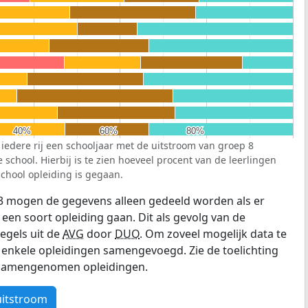
40%
40%
60%
60%
80%
80%
 iedere rij een schooljaar met de uitstroom van groep 8
school. Hierbij is te zien hoeveel procent van de leerlingen
chool opleiding is gegaan.
3 mogen de gegevens alleen gedeeld worden als er
 een soort opleiding gaan. Dit als gevolg van de
egels uit de
AVG
door
DUO
. Om zoveel mogelijk data te
enkele opleidingen samengevoegd. Zie de toelichting
e samengenomen opleidingen.
uitstroom