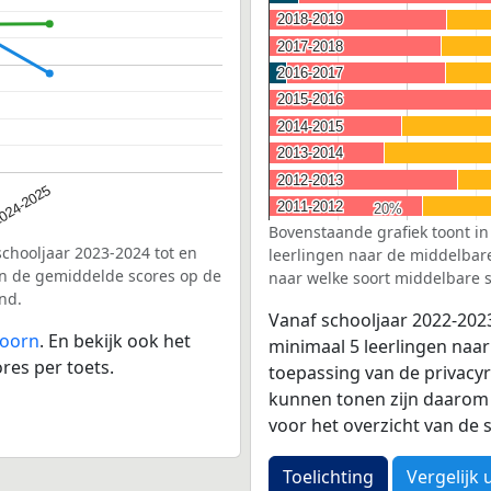
2018-2019
2018-2019
2017-2018
2017-2018
2016-2017
2016-2017
2015-2016
2015-2016
2014-2015
2014-2015
2013-2014
2013-2014
2012-2013
2012-2013
024-2025
2011-2012
2011-2012
20%
20%
Bovenstaande grafiek toont in
schooljaar 2023-2024 tot en
leerlingen naar de middelbare 
n de gemiddelde scores op de
naar welke soort middelbare s
nd.
Vanaf schooljaar 2022-202
doorn
. En bekijk ook het
minimaal 5 leerlingen naar
res per toets.
toepassing van de privacyr
kunnen tonen zijn daarom 
voor het overzicht van d
Toelichting
Vergelijk 