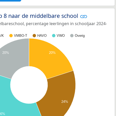
p 8 naar de middelbare school
bareschool, percentage leerlingen in schooljaar 2024-
/K
VMBO-T
HAVO
VWO
Overig
20%
20%
24%
36%