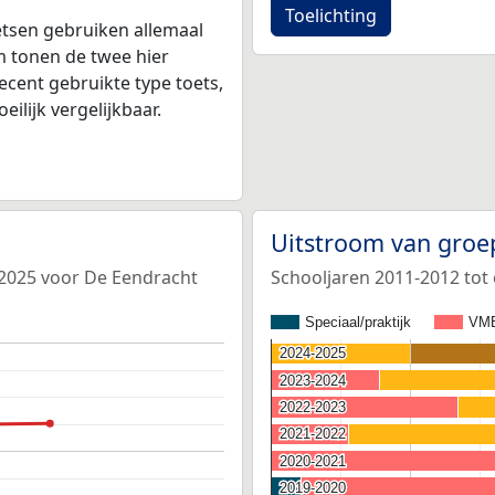
Toelichting
tsen gebruiken allemaal
 tonen de twee hier
ecent gebruikte type toets,
ilijk vergelijkbaar.
Uitstroom van groe
-2025 voor De Eendracht
Schooljaren 2011-2012 tot
Speciaal/praktijk
VM
2024-2025
2024-2025
2023-2024
2023-2024
2022-2023
2022-2023
2021-2022
2021-2022
2020-2021
2020-2021
2019-2020
2019-2020