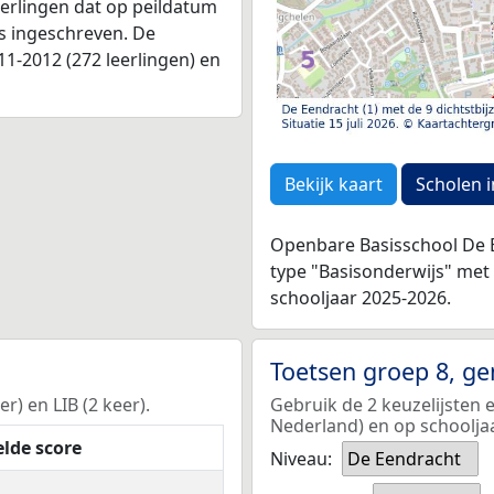
leerlingen dat op peildatum
as ingeschreven. De
1-2012 (272 leerlingen) en
Bekijk kaart
Scholen i
Openbare Basisschool De E
type "Basisonderwijs" met
schooljaar 2025-2026.
Toetsen groep 8, g
r) en LIB (2 keer).
Gebruik de 2 keuzelijsten 
Nederland) en op schoolja
lde score
Niveau:
De Eendracht