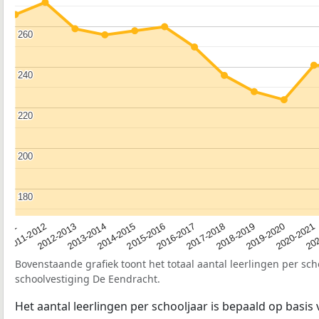
260
260
240
240
220
220
200
200
180
180
2012-2013
2019-2020
2015-2016
2011-2012
2018-2019
2014-2015
2011
202
2017-2018
2013-2014
2020-2021
2016-2017
Bovenstaande grafiek toont het totaal aantal leerlingen per sch
schoolvestiging De Eendracht.
Het aantal leerlingen per schooljaar is bepaald op basis