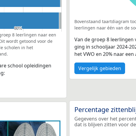
Bovenstaand taartdiagram too
leerlingen naar één van de so
80%
80%
groep 8 leerlingen naar een
Van de groep 8 leerlingen
 Dit wordt getoond voor de
ging in schooljaar 2024-2
e scholen in het
het VWO en 20% naar een 
and.
bare school opleidingen
Vergelijk gebieden
ng:
Percentage zittenbl
Gegevens over het percent
dat is blijven zitten voor 