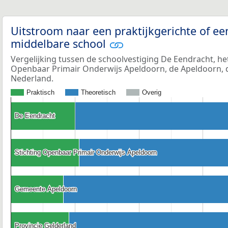
Uitstroom naar een praktijkgerichte of ee
middelbare school
Vergelijking tussen de schoolvestiging De Eendracht, he
Openbaar Primair Onderwijs Apeldoorn, de Apeldoorn, d
Nederland.
Praktisch
Theoretisch
Overig
De Eendracht
De Eendracht
Stichting Openbaar Primair Onderwijs Apeldoorn
Stichting Openbaar Primair Onderwijs Apeldoorn
Gemeente Apeldoorn
Gemeente Apeldoorn
Provincie Gelderland
Provincie Gelderland