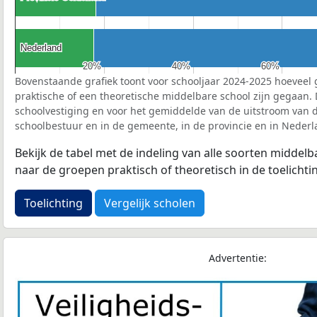
Nederland
Nederland
20%
20%
40%
40%
60%
60%
Bovenstaande grafiek toont voor schooljaar 2024-2025 hoeveel 
praktische of een theoretische middelbare school zijn gegaan.
schoolvestiging en voor het gemiddelde van de uitstroom van d
schoolbestuur en in de gemeente, in de provincie en in Nederl
Bekijk de tabel met de indeling van alle soorten middel
naar de groepen praktisch of theoretisch in de toelichti
Toelichting
Vergelijk scholen
Advertentie: