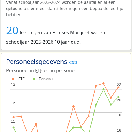
Vanaf schooljaar 2023-2024 worden de aantallen alleen
getoond als er meer dan 5 leerlingen een bepaalde leeftijd
hebben.
20
leerlingen van Prinses Margriet waren in
schooljaar 2025-2026 10 jaar oud.
Personeelsgegevens
Personeel in
FTE
en in personen
FTE
Personen
13
13
22
22
20
20
12
12
18
18
11
11
16
16