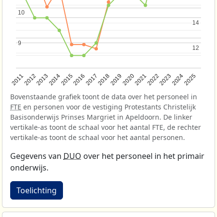
10
10
14
14
9
9
12
12
2013
2018
2023
2015
2020
2025
2012
2017
2022
2014
2019
2024
2011
2016
2021
Bovenstaande grafiek toont de data over het personeel in
FTE
en personen voor de vestiging Protestants Christelijk
Basisonderwijs Prinses Margriet in Apeldoorn. De linker
vertikale-as toont de schaal voor het aantal FTE, de rechter
vertikale-as toont de schaal voor het aantal personen.
Gegevens van
DUO
over het personeel in het primair
onderwijs.
Toelichting