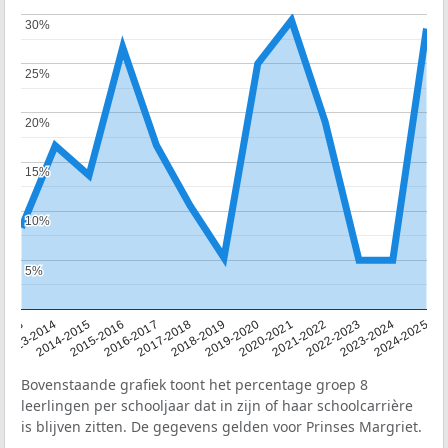
30%
30%
25%
25%
20%
20%
15%
15%
10%
10%
5%
5%
2013
2013-2014
2014-2015
2015-2016
2016-2017
2017-2018
2018-2019
2019-2020
2020-2021
2021-2022
2022-2023
2023-2024
2024-2025
Bovenstaande grafiek toont het percentage groep 8
leerlingen per schooljaar dat in zijn of haar schoolcarrière
is blijven zitten. De gegevens gelden voor Prinses Margriet.