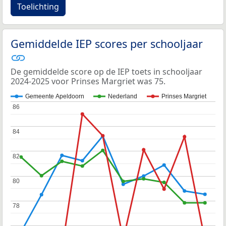
Toelichting
Gemiddelde IEP scores per schooljaar
De gemiddelde score op de IEP toets in schooljaar
2024-2025 voor Prinses Margriet was 75.
Gemeente Apeldoorn
Nederland
Prinses Margriet
86
86
84
84
82
82
80
80
78
78