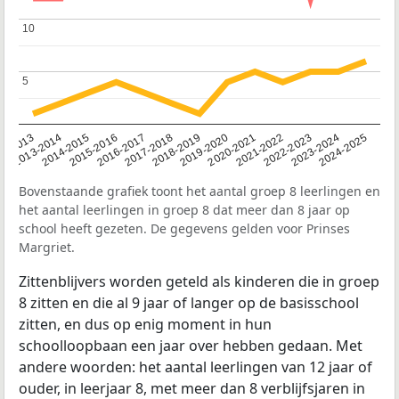
10
10
5
5
2014-2015
2013-2014
2020-2021
12-2013
2019-2020
2018-2019
2017-2018
2024-2025
2016-2017
2023-2024
2022-2023
2015-2016
2021-2022
Bovenstaande grafiek toont het aantal groep 8 leerlingen en
het aantal leerlingen in groep 8 dat meer dan 8 jaar op
school heeft gezeten. De gegevens gelden voor Prinses
Margriet.
Zittenblijvers worden geteld als kinderen die in groep
8 zitten en die al 9 jaar of langer op de basisschool
zitten, en dus op enig moment in hun
schoolloopbaan een jaar over hebben gedaan. Met
andere woorden: het aantal leerlingen van 12 jaar of
ouder, in leerjaar 8, met meer dan 8 verblijfsjaren in