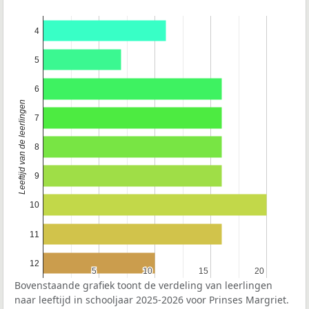
4
5
6
Leeftijd van de leerlingen
7
8
9
10
11
12
5
5
10
10
15
15
20
20
Bovenstaande grafiek toont de verdeling van leerlingen
naar leeftijd in schooljaar 2025-2026 voor Prinses Margriet.