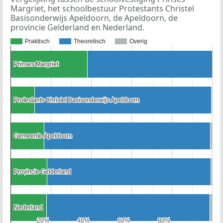
Margriet, het schoolbestuur Protestants Christel
Basisonderwijs Apeldoorn, de Apeldoorn, de
provincie Gelderland en Nederland.
Praktisch
Theoretisch
Overig
Prinses Margriet
Prinses Margriet
Protestants Christel Basisonderwijs Apeldoorn
Protestants Christel Basisonderwijs Apeldoorn
Gemeente Apeldoorn
Gemeente Apeldoorn
Provincie Gelderland
Provincie Gelderland
Nederland
Nederland
20%
20%
40%
40%
60%
60%
80%
80%