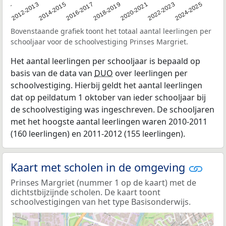
2011
2012-2013
2014-2015
2016-2017
2018-2019
2020-2021
2022-2023
2024-2025
Bovenstaande grafiek toont het totaal aantal leerlingen per
schooljaar voor de schoolvestiging Prinses Margriet.
Het aantal leerlingen per schooljaar is bepaald op
basis van de data van
DUO
over leerlingen per
schoolvestiging. Hierbij geldt het aantal leerlingen
dat op peildatum 1 oktober van ieder schooljaar bij
de schoolvestiging was ingeschreven. De schooljaren
met het hoogste aantal leerlingen waren 2010-2011
(160 leerlingen) en 2011-2012 (155 leerlingen).
Kaart met scholen in de omgeving
Prinses Margriet (nummer 1 op de kaart) met de
dichtstbijzijnde scholen. De kaart toont
schoolvestigingen van het type Basisonderwijs.