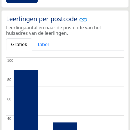
Leerlingen per postcode
Leerlingaantallen naar de postcode van het
huisadres van de leerlingen.
Grafiek
Tabel
100
100
80
80
60
60
40
40