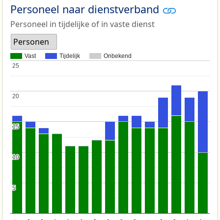
Personeel naar dienstverband
Personeel in tijdelijke of in vaste dienst
Personen
Vast
Tijdelijk
Onbekend
25
25
20
20
15
15
10
10
5
5