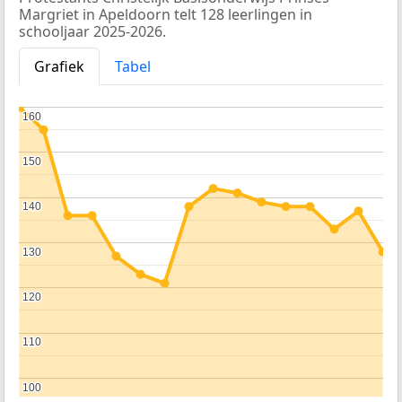
Margriet in Apeldoorn telt 128 leerlingen in
schooljaar 2025-2026.
Grafiek
Tabel
160
160
150
150
140
140
130
130
120
120
110
110
100
100