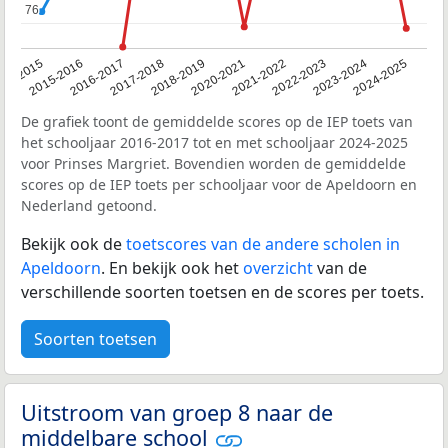
76
76
14-2015
2015-2016
2016-2017
2017-2018
2018-2019
2020-2021
2021-2022
2022-2023
2023-2024
2024-2025
De grafiek toont de gemiddelde scores op de IEP toets van
het schooljaar 2016-2017 tot en met schooljaar 2024-2025
voor Prinses Margriet. Bovendien worden de gemiddelde
scores op de IEP toets per schooljaar voor de Apeldoorn en
Nederland getoond.
Bekijk ook de
toetscores van de andere scholen in
Apeldoorn
. En bekijk ook het
overzicht
van de
verschillende soorten toetsen en de scores per toets.
Soorten toetsen
Uitstroom van groep 8 naar de
middelbare school