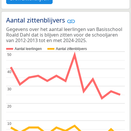
Aantal zittenblijvers
Gegevens over het aantal leerlingen van Basisschool
Roald Dahl dat is blijven zitten voor de schooljaren
van 2012-2013 tot en met 2024-2025.
Aantal leerlingen
Aantal zittenblijvers
50
50
40
40
30
30
20
20
10
10