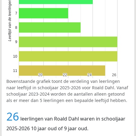
Leeftijd van de leerlingen
7
8
9
10
11
20
20
22
22
24
24
26
26
Bovenstaande grafiek toont de verdeling van leerlingen
naar leeftijd in schooljaar 2025-2026 voor Roald Dahl. Vanaf
schooljaar 2023-2024 worden de aantallen alleen getoond
als er meer dan 5 leerlingen een bepaalde leeftijd hebben.
26
leerlingen van Roald Dahl waren in schooljaar
2025-2026 10 jaar oud of 9 jaar oud.