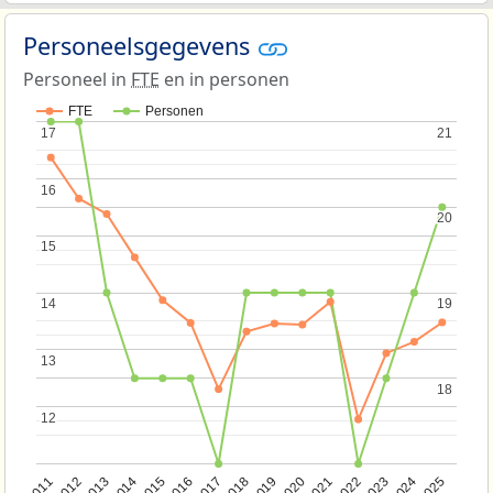
Personeelsgegevens
Personeel in
FTE
en in personen
FTE
Personen
17
17
21
21
16
16
20
20
15
15
14
14
19
19
13
13
18
18
12
12
2013
2018
2023
2015
2020
2025
2012
2017
2022
2014
2019
2024
2011
2016
2021