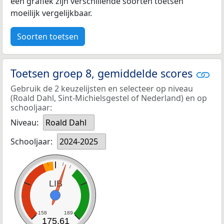
een grafiek zijn verschillende soorten toetsen
moeilijk vergelijkbaar.
Soorten toetsen
Toetsen groep 8, gemiddelde scores
Gebruik de 2 keuzelijsten en selecteer op niveau
(Roald Dahl, Sint-Michielsgestel of Nederland) en op
schooljaar:
Niveau:
Roald Dahl
Schooljaar:
2024-2025
LIB
158
189
175,61