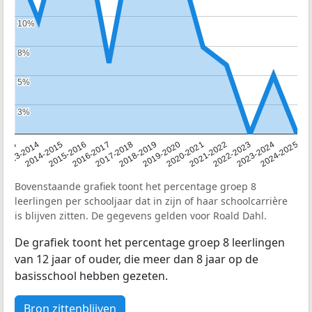
10%
10%
8%
8%
5%
5%
3%
3%
2013
2013-2014
2014-2015
2015-2016
2016-2017
2017-2018
2018-2019
2019-2020
2020-2021
2021-2022
2022-2023
2023-2024
2024-2025
Bovenstaande grafiek toont het percentage groep 8
leerlingen per schooljaar dat in zijn of haar schoolcarrière
is blijven zitten. De gegevens gelden voor Roald Dahl.
De grafiek toont het percentage groep 8 leerlingen
van 12 jaar of ouder, die meer dan 8 jaar op de
basisschool hebben gezeten.
Bron zittenblijven