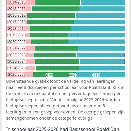
2014-2015
2014-2015
2015-2016
2015-2016
2016-2017
2016-2017
2017-2018
2017-2018
2018-2019
2018-2019
2019-2020
2019-2020
2020-2021
2020-2021
2021-2022
2021-2022
2022-2023
2022-2023
2023-2024
2023-2024
2024-2025
2024-2025
2025-2026
2025-2026
40%
40%
60%
60%
80%
80%
Bovenstaande grafiek toont de verdeling van leerlingen
naar leeftijdsgroepen per schooljaar voor Roald Dahl. Klik in
de grafiek om het aantal en het percentage leerlingen per
leeftijdsgroep te zien. Vanaf schooljaar 2023-2024 worden
leeftijdsgroepen alleen getoond als er meer dan 5
leerlingen in een groep voorkomen. De overige groepen zijn
samengenomen onder de categorie ‘overige’.
In schooljaar 2025-2026 had Basisschool Roald Dahl