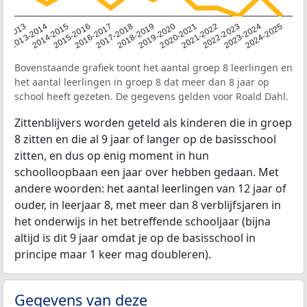
2014-2015
2013-2014
2020-2021
12-2013
2019-2020
2018-2019
2017-2018
2024-2025
2016-2017
2023-2024
2022-2023
2015-2016
2021-2022
Bovenstaande grafiek toont het aantal groep 8 leerlingen en
het aantal leerlingen in groep 8 dat meer dan 8 jaar op
school heeft gezeten. De gegevens gelden voor Roald Dahl.
Zittenblijvers worden geteld als kinderen die in groep
8 zitten en die al 9 jaar of langer op de basisschool
zitten, en dus op enig moment in hun
schoolloopbaan een jaar over hebben gedaan. Met
andere woorden: het aantal leerlingen van 12 jaar of
ouder, in leerjaar 8, met meer dan 8 verblijfsjaren in
het onderwijs in het betreffende schooljaar (bijna
altijd is dit 9 jaar omdat je op de basisschool in
principe maar 1 keer mag doubleren).
Gegevens van deze