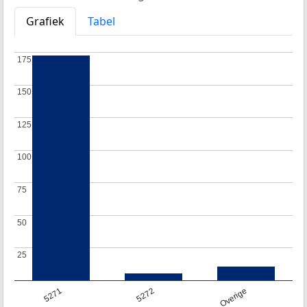
Grafiek
Tabel
175
175
150
150
125
125
100
100
75
75
50
50
25
25
5271
5272
Overige