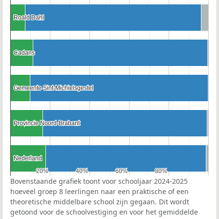
Roald Dahl
Roald Dahl
Cadans
Cadans
Gemeente Sint-Michielsgestel
Gemeente Sint-Michielsgestel
Provincie Noord-Brabant
Provincie Noord-Brabant
Nederland
Nederland
20%
20%
40%
40%
60%
60%
80%
80%
Bovenstaande grafiek toont voor schooljaar 2024-2025
hoeveel groep 8 leerlingen naar een praktische of een
theoretische middelbare school zijn gegaan. Dit wordt
getoond voor de schoolvestiging en voor het gemiddelde