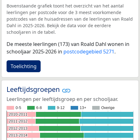
Bovenstaande grafiek toont het overzicht van het aantal
leerlingen per postcode voor de 3 meest voorkomende
postcodes van de huisadressen van de leerlingen van Roald
Dahl in 2025-2026. Bekijk de data voor de eerdere
schooljaren in de tabel.
De meeste leerlingen (173) van Roald Dahl wonen in
schooljaar 2025-2026 in
postcodegebied 5271
.
Toelichting
Leeftijdsgroepen
Leerlingen per leeftijdsgroep en per schooljaar.
0-5
6-8
9-12
13+
Overige
2010-2011
2010-2011
2011-2012
2011-2012
2012-2013
2012-2013
2013-2014
2013-2014