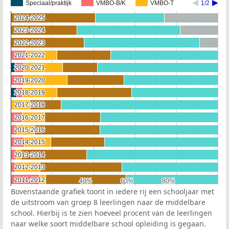
Speciaal/praktijk
VMBO-B/K
VMBO-T
1/2
2024-2025
2024-2025
2023-2024
2023-2024
2022-2023
2022-2023
2021-2022
2021-2022
2020-2021
2020-2021
2019-2020
2019-2020
2018-2019
2018-2019
2017-2018
2017-2018
2016-2017
2016-2017
2015-2016
2015-2016
2014-2015
2014-2015
2013-2014
2013-2014
2012-2013
2012-2013
2011-2012
2011-2012
40%
40%
60%
60%
80%
80%
Bovenstaande grafiek toont in iedere rij een schooljaar met
de uitstroom van groep 8 leerlingen naar de middelbare
school. Hierbij is te zien hoeveel procent van de leerlingen
naar welke soort middelbare school opleiding is gegaan.