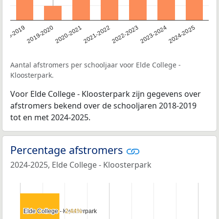
2023-2024
2022-2023
2021-2022
2020-2021
2019-2020
2018-2019
2024-2025
Aantal afstromers per schooljaar voor Elde College -
Kloosterpark.
Voor Elde College - Kloosterpark zijn gegevens over
afstromers bekend over de schooljaren 2018-2019
tot en met 2024-2025.
Percentage afstromers
2024-2025, Elde College - Kloosterpark
Elde College - Kloosterpark
Elde College - Kloosterpark
2,44%
2,44%