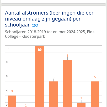
Aantal afstromers (leerlingen die een
niveau omlaag zijn gegaan) per
schooljaar
Schooljaren 2018-2019 tot en met 2024-2025, Elde
College - Kloosterpark
10
10
10
10
8
8
8
8
6
6
5
5
5
5
4
4
3
3
2
2
2
2
1
1