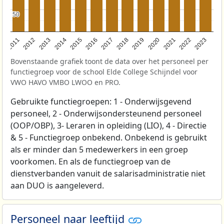
50
50
2017
2023
2016
2015
2022
2021
2014
2020
2013
2019
2012
2011
2018
Bovenstaande grafiek toont de data over het personeel per
functiegroep voor de school Elde College Schijndel voor
VWO HAVO VMBO LWOO en PRO.
Gebruikte functiegroepen: 1 - Onderwijsgevend
personeel, 2 - Onderwijsondersteunend personeel
(OOP/OBP), 3- Leraren in opleiding (LIO), 4 - Directie
& 5 - Functiegroep onbekend. Onbekend is gebruikt
als er minder dan 5 medewerkers in een groep
voorkomen. En als de functiegroep van de
dienstverbanden vanuit de salarisadministratie niet
aan DUO is aangeleverd.
Personeel naar leeftijd