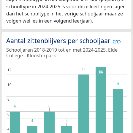
schooltype in 2024-2025 is voor deze leerlingen lager
dan het schooltype in het vorige schooljaar, maar ze
volgen wel les in een volgend leerjaar).
Aantal zittenblijvers per schooljaar
Schooljaren 2018-2019 tot en met 2024-2025, Elde
College - Kloosterpark
11
11
12
12
12
12
9
9
10
10
8
8
6
6
6
6
6
6
4
4
4
4
4
4