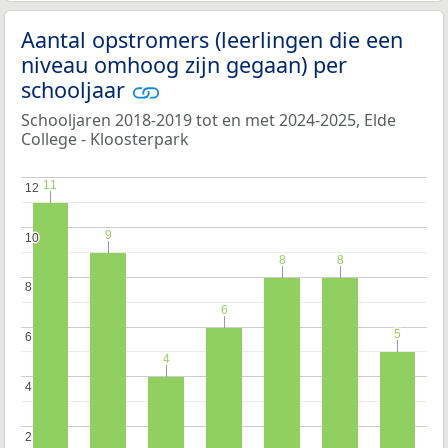
Aantal opstromers (leerlingen die een
niveau omhoog zijn gegaan) per
schooljaar
Schooljaren 2018-2019 tot en met 2024-2025, Elde
College - Kloosterpark
11
11
12
12
9
9
10
10
8
8
8
8
8
8
6
6
5
5
6
6
4
4
4
4
2
2