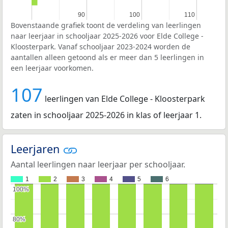
90
90
100
100
110
110
Bovenstaande grafiek toont de verdeling van leerlingen
naar leerjaar in schooljaar 2025-2026 voor Elde College -
Kloosterpark. Vanaf schooljaar 2023-2024 worden de
aantallen alleen getoond als er meer dan 5 leerlingen in
een leerjaar voorkomen.
107
leerlingen van Elde College - Kloosterpark
zaten in schooljaar 2025-2026 in klas of leerjaar 1.
Leerjaren
Aantal leerlingen naar leerjaar per schooljaar.
1
2
3
4
5
6
100%
100%
80%
80%