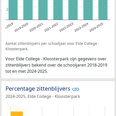
2
2
2023-2024
2022-2023
2021-2022
2020-2021
2019-2020
2018-2019
2024-2025
Aantal zittenblijvers per schooljaar voor Elde College -
Kloosterpark.
Voor Elde College - Kloosterpark zijn gegevens over
zittenblijvers bekend over de schooljaren 2018-2019
tot en met 2024-2025.
Percentage zittenblijvers
2024-2025, Elde College - Kloosterpark