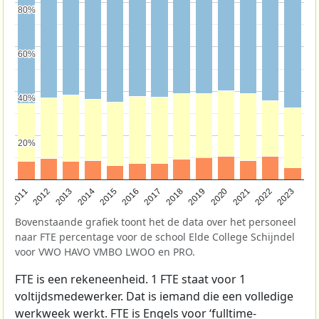
80%
80%
60%
60%
40%
40%
20%
20%
2017
2023
2016
2015
2022
2021
2014
2020
2013
2019
2012
2011
2018
Bovenstaande grafiek toont het de data over het personeel
naar FTE percentage voor de school Elde College Schijndel
voor VWO HAVO VMBO LWOO en PRO.
FTE is een rekeneenheid. 1 FTE staat voor 1
voltijdsmedewerker. Dat is iemand die een volledige
werkweek werkt. FTE is Engels voor ‘fulltime-