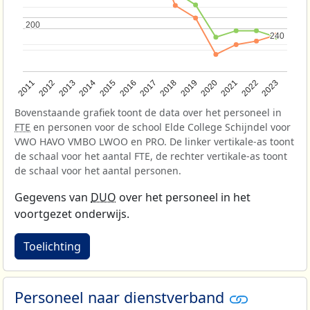
200
200
240
240
2017
2020
2023
2013
2016
2019
2022
2012
2015
2018
2021
2011
2014
Bovenstaande grafiek toont de data over het personeel in
FTE
en personen voor de school Elde College Schijndel voor
VWO HAVO VMBO LWOO en PRO. De linker vertikale-as toont
de schaal voor het aantal FTE, de rechter vertikale-as toont
de schaal voor het aantal personen.
Gegevens van
DUO
over het personeel in het
voortgezet onderwijs.
Toelichting
Personeel naar dienstverband