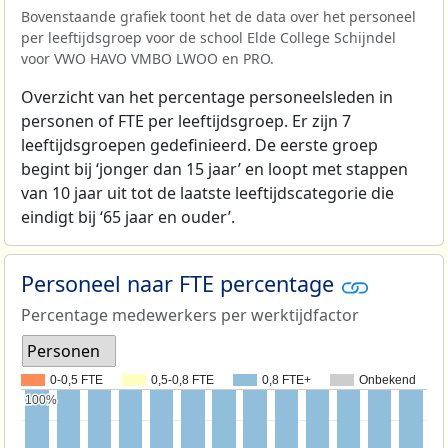
Bovenstaande grafiek toont het de data over het personeel
per leeftijdsgroep voor de school Elde College Schijndel
voor VWO HAVO VMBO LWOO en PRO.
Overzicht van het percentage personeelsleden in
personen of FTE per leeftijdsgroep. Er zijn 7
leeftijdsgroepen gedefinieerd. De eerste groep
begint bij ‘jonger dan 15 jaar’ en loopt met stappen
van 10 jaar uit tot de laatste leeftijdscategorie die
eindigt bij ‘65 jaar en ouder’.
Personeel naar FTE percentage
Percentage medewerkers per werktijdfactor
Personen
0-0,5 FTE
0,5-0,8 FTE
0,8 FTE+
Onbekend
100%
100%