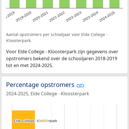
2023-2024
2022-2023
2021-2022
2020-2021
2019-2020
2018-2019
2024-2025
Aantal opstromers per schooljaar voor Elde College -
Kloosterpark.
Voor Elde College - Kloosterpark zijn gegevens over
opstromers bekend over de schooljaren 2018-2019
tot en met 2024-2025.
Percentage opstromers
2024-2025, Elde College - Kloosterpark
Elde College - Kloosterpark
Elde College - Kloosterpark
2,44%
2,44%