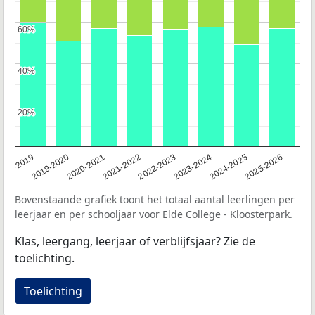
60%
60%
40%
40%
20%
20%
018-2019
2019-2020
2020-2021
2021-2022
2022-2023
2023-2024
2024-2025
2025-2026
Bovenstaande grafiek toont het totaal aantal leerlingen per
leerjaar en per schooljaar voor Elde College - Kloosterpark.
Klas, leergang, leerjaar of verblijfsjaar? Zie de
toelichting.
Toelichting