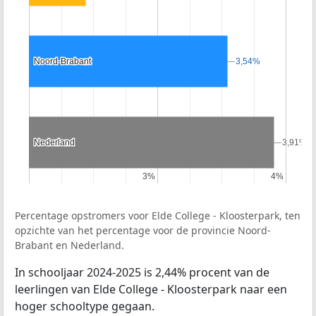
Noord-Brabant
Noord-Brabant
3,54%
3,54%
Nederland
Nederland
3,91%
3,91%
3%
3%
4%
4%
Percentage opstromers voor Elde College - Kloosterpark, ten
opzichte van het percentage voor de provincie Noord-
Brabant en Nederland.
In schooljaar 2024-2025 is 2,44% procent van de
leerlingen van Elde College - Kloosterpark naar een
hoger schooltype gegaan.