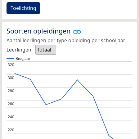
Toelichting
Soorten opleidingen
Aantal leerlingen per type opleiding per schooljaar.
Leerlingen:
Totaal
Brugjaar
320
320
300
300
280
280
260
260
240
240
220
220