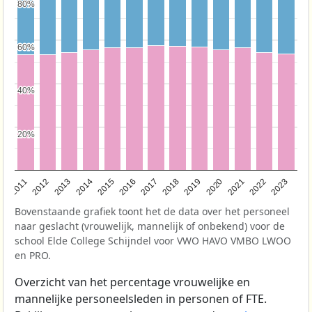
80%
80%
60%
60%
40%
40%
20%
20%
2017
2023
2016
2015
2022
2021
2014
2020
2013
2019
2012
2011
2018
Bovenstaande grafiek toont het de data over het personeel
naar geslacht (vrouwelijk, mannelijk of onbekend) voor de
school Elde College Schijndel voor VWO HAVO VMBO LWOO
en PRO.
Overzicht van het percentage vrouwelijke en
mannelijke personeelsleden in personen of FTE.