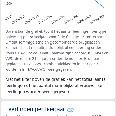
200
200
018-2019
2019-2020
2020-2021
2021-2022
2022-2023
2023-2024
2024-2025
2025-2026
Bovenstaande grafiek toont het aantal leerlingen per type
opleiding per schooljaar voor Elde College - Kloosterpark.
Omdat sommige scholen gecombineerde brugklassen
kennen, is het niet altijd duidelijk of een leerling onder
VMBO, HAVO of VWO valt. Daarom zijn voor VMBO, HAVO en
VWO de eerste 2 leerjaren onder de noemer 'Brugjaar'
geplaatst. HAVO VWO combinatieklassen in leerjaar 3
worden als 'HAVO/VWO' weergegeven.
Met het filter boven de grafiek kan het totaal aantal
leerlingen of het aantal mannelijke of vrouwelijke
leerlingen worden weergegeven.
Leerlingen per leerjaar