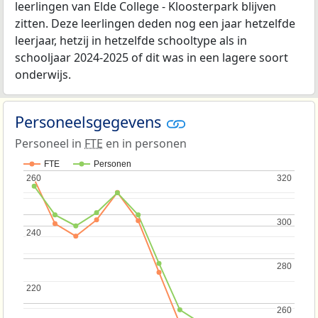
leerlingen van Elde College - Kloosterpark blijven
zitten. Deze leerlingen deden nog een jaar hetzelfde
leerjaar, hetzij in hetzelfde schooltype als in
schooljaar 2024-2025 of dit was in een lagere soort
onderwijs.
Personeelsgegevens
Personeel in
FTE
en in personen
FTE
Personen
260
260
320
320
300
300
240
240
280
280
220
220
260
260