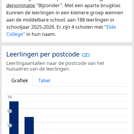
denominatie
"Bijzonder". Met een aparte brugklas
kunnen de leerlingen in een kleinere groep wennen
aan de middelbare school. aan 188 leerlingen in
schooljaar 2025-2026. Er zijn 4 scholen met "
Elde
College"
in hun naam.
Leerlingen per postcode
Leerlingaantallen naar de postcode van het
huisadres van de leerlingen.
Grafiek
Tabel
70
70
60
60
50
50