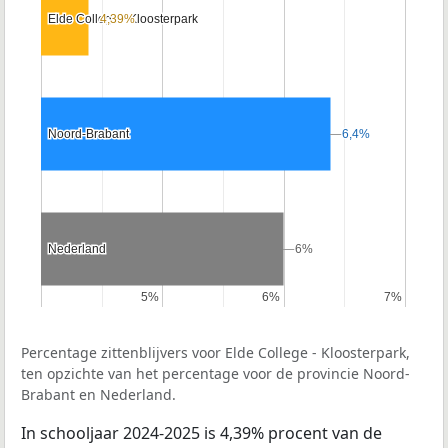
Elde College - Kloosterpark
Elde College - Kloosterpark
4,39%
4,39%
Noord-Brabant
Noord-Brabant
6,4%
6,4%
Nederland
Nederland
6%
6%
5%
5%
6%
6%
7%
7%
Percentage zittenblijvers voor Elde College - Kloosterpark,
ten opzichte van het percentage voor de provincie Noord-
Brabant en Nederland.
In schooljaar 2024-2025 is 4,39% procent van de