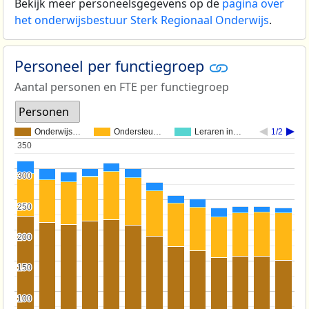
Bekijk meer personeelsgegevens op de
pagina over
het onderwijsbestuur Sterk Regionaal Onderwijs
.
Personeel per functiegroep
Aantal personen en FTE per functiegroep
Personen
Onderwijs…
Ondersteu…
Leraren in…
1/2
350
350
300
300
250
250
200
200
150
150
100
100