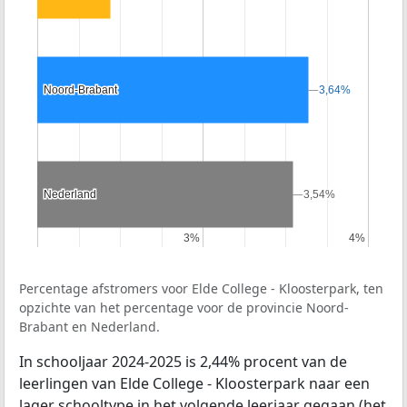
Noord-Brabant
Noord-Brabant
3,64%
3,64%
Nederland
Nederland
3,54%
3,54%
3%
3%
4%
4%
Percentage afstromers voor Elde College - Kloosterpark, ten
opzichte van het percentage voor de provincie Noord-
Brabant en Nederland.
In schooljaar 2024-2025 is 2,44% procent van de
leerlingen van Elde College - Kloosterpark naar een
lager schooltype in het volgende leerjaar gegaan (het