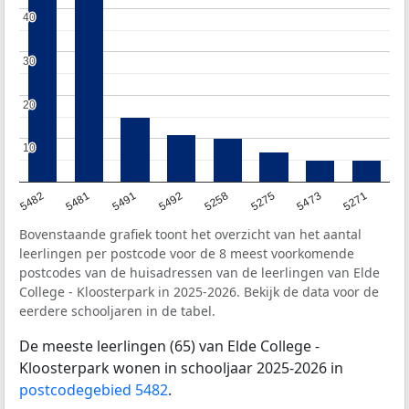
40
40
30
30
20
20
10
10
5482
5481
5491
5492
5258
5275
5473
5271
Bovenstaande grafiek toont het overzicht van het aantal
leerlingen per postcode voor de 8 meest voorkomende
postcodes van de huisadressen van de leerlingen van Elde
College - Kloosterpark in 2025-2026. Bekijk de data voor de
eerdere schooljaren in de tabel.
De meeste leerlingen (65) van Elde College -
Kloosterpark wonen in schooljaar 2025-2026 in
postcodegebied 5482
.