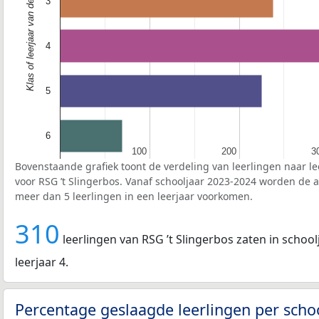
Klas of leerjaar van de leerlingen
3
4
5
6
100
100
200
200
3
3
Bovenstaande grafiek toont de verdeling van leerlingen naar le
voor RSG ’t Slingerbos. Vanaf schooljaar 2023-2024 worden de a
meer dan 5 leerlingen in een leerjaar voorkomen.
310
leerlingen van RSG ’t Slingerbos zaten in school
leerjaar 4.
Percentage geslaagde leerlingen per scho