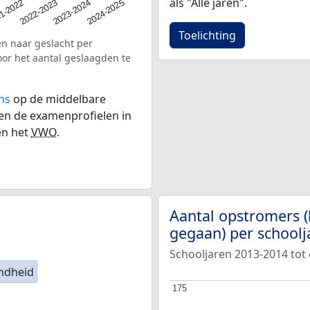
als "Alle jaren".
2022-2023
2024-2025
1-2022
2023-2024
Toelichting
en naar geslacht per
oor het aantal geslaagden te
ns
op de middelbare
 en de examenprofielen in
n het
VWO
.
Aantal opstromers (
gegaan) per school
Schooljaren 2013-2014 tot 
ndheid
175
175