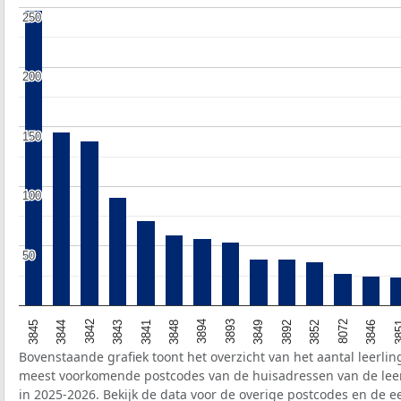
250
250
200
200
150
150
100
100
50
50
3842
3893
3846
3844
3894
8072
3845
3848
3852
3841
3892
3843
3849
38
Bovenstaande grafiek toont het overzicht van het aantal leerli
meest voorkomende postcodes van de huisadressen van de leer
in 2025-2026. Bekijk de data voor de overige postcodes en de ee