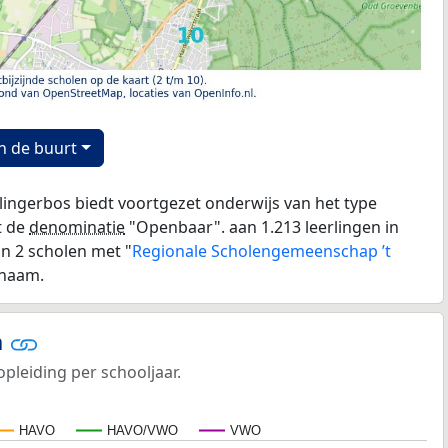
n de buurt
lingerbos biedt voortgezet onderwijs van het type
t de
denominatie
"Openbaar". aan 1.213 leerlingen in
jn 2 scholen met "
Regionale Scholengemeenschap ’t
 naam.
n
opleiding per schooljaar.
HAVO
HAVO/VWO
VWO