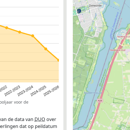
2024-2025
2022-2023
2025-2026
2023-2024
-2022
ooljaar voor de
 van de data van
DUO
over
leerlingen dat op peildatum