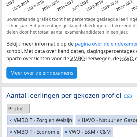
2014-2015
2019-2020
2016-2017
202
2013-2014
2018-2019
2015-2016
2020-2021
012-2013
2017-2018
Bovenstaande grafiek toont het percentage geslaagde leerling
schooljaar. Het percentage geslaagde leerlingen is berekend d
delen door het totaal aantal examenkandidaten in een jaar.
Bekijk meer informatie op de
pagina over de eindexame
school. Met data over kandidaten, slagingspercentages
aparte overzichten voor de
VMBO
leerwegen, de
HAVO
e
Meer over de eindexamens
Aantal leerlingen per gekozen profiel
Profiel:
VMBO T - Zorg en Welzijn
HAVO - Natuur en Gezo
×
×
VMBO T - Economie
VWO - E&M / C&M
×
×