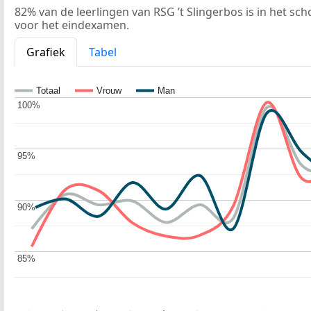
82% van de leerlingen van RSG ’t Slingerbos is in het sc
voor het eindexamen.
Grafiek
Tabel
Totaal
Vrouw
Man
100%
100%
95%
95%
90%
90%
85%
85%