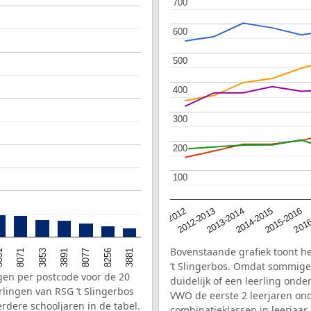
700
700
600
600
500
500
400
400
300
300
200
200
100
100
2016
2012-2013
2015-2016
2011-2012
2014-2015
2013-2014
Bovenstaande grafiek toont he
8077
3891
3853
8071
3881
51
8256
’t Slingerbos. Omdat sommige 
ngen per postcode voor de 20
duidelijk of een leerling on
lingen van RSG ’t Slingerbos
VWO de eerste 2 leerjaren on
rdere schooljaren in de tabel.
combinatieklassen in leerjaa