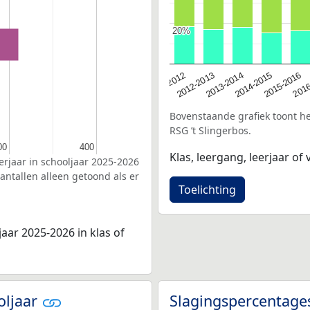
20%
20%
2016
2012-2013
2015-2016
2011-2012
2014-2015
2013-2014
Bovenstaande grafiek toont het
RSG ’t Slingerbos.
00
00
400
400
Klas, leergang, leerjaar of v
erjaar in schooljaar 2025-2026
antallen alleen getoond als er
Toelichting
jaar 2025-2026 in klas of
oljaar
Slagingspercentage