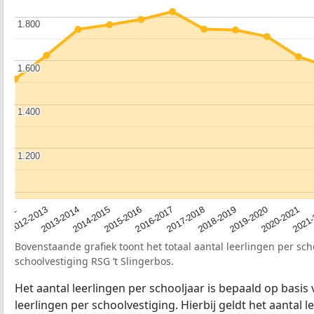
1.800
1.800
1.600
1.600
1.400
1.400
1.200
1.200
2012-2013
2019-2020
2017-2018
2015-2016
2013-2014
2020-2021
2012
2018-2019
2016-2017
2014-2015
2021
Bovenstaande grafiek toont het totaal aantal leerlingen per sch
schoolvestiging RSG ’t Slingerbos.
Het aantal leerlingen per schooljaar is bepaald op basis
leerlingen per schoolvestiging. Hierbij geldt het aantal 