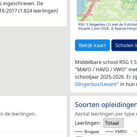
as ingeschreven. De
6-2017 (1.824 leerlingen)
Bekijk kaart
Scholen i
Middelbare school RSG ’t S
"MAVO / HAVO / VWO" me
schooljaar 2025-2026. Er zi
Slingerbos/Levant"
in hun
Soorten opleidinge
n de leerlingen.
Aantal leerlingen per type 
Leerlingen:
Totaal
Brugjaar
VMBO