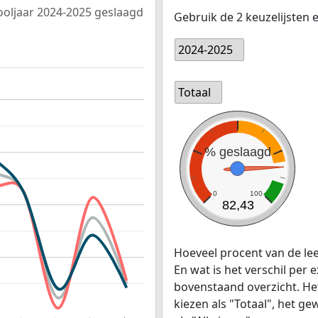
hooljaar 2024-2025 geslaagd
Gebruik de 2 keuzelijsten 
2024-2025
Totaal
% geslaagd
0
100
82,43
Hoeveel procent van de lee
En wat is het verschil per 
bovenstaand overzicht. He
kiezen als "Totaal", het 