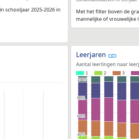
in schooljaar 2025-2026 in
Met het filter boven de gra
mannelijke of vrouwelijke
Leerjaren
Aantal leerlingen naar leer
1
2
3
100%
100%
80%
80%
60%
60%
40%
40%