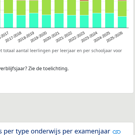
2020-2021
-2017
2023-2024
2019-2020
2022-2023
2018-2019
2025-2026
2021-2022
2017-2018
2024-2025
 totaal aantal leerlingen per leerjaar en per schooljaar voor
erblijfsjaar? Zie de toelichting.
s per type onderwijs per examenjaar