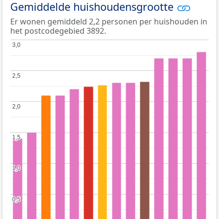
Gemiddelde huishoudensgrootte
Er wonen gemiddeld 2,2 personen per huishouden in
het postcodegebied 3892.
3,0
3,0
2,5
2,5
2,0
2,0
1,5
1,5
1,0
1,0
0,5
0,5