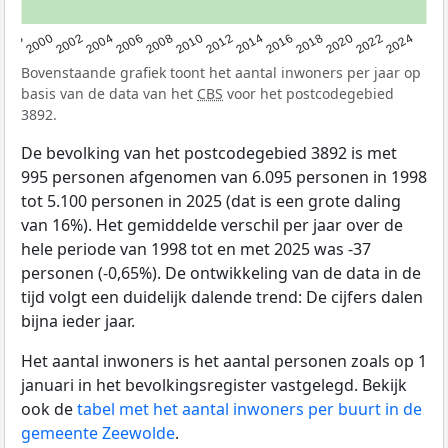
1998
2000
2002
2004
2006
2008
2010
2012
2014
2016
2018
2020
2022
2024
Bovenstaande grafiek toont het aantal inwoners per jaar op
basis van de data van het
CBS
voor het postcodegebied
3892.
De bevolking van het postcodegebied 3892 is met
995 personen afgenomen van 6.095 personen in 1998
tot 5.100 personen in 2025 (dat is een grote daling
van 16%). Het gemiddelde verschil per jaar over de
hele periode van 1998 tot en met 2025 was -37
personen (-0,65%). De ontwikkeling van de data in de
tijd volgt een duidelijk dalende trend: De cijfers dalen
bijna ieder jaar.
Het aantal inwoners is het aantal personen zoals op 1
januari in het bevolkingsregister vastgelegd. Bekijk
ook de
tabel met het aantal inwoners per buurt in de
gemeente Zeewolde
.