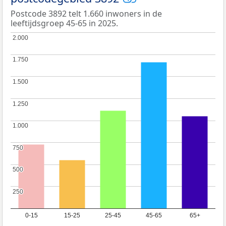
Postcode 3892 telt 1.660 inwoners in de
leeftijdsgroep 45-65 in 2025.
2.000
2.000
1.750
1.750
1.500
1.500
1.250
1.250
1.000
1.000
750
750
500
500
250
250
0-15
15-25
25-45
45-65
65+