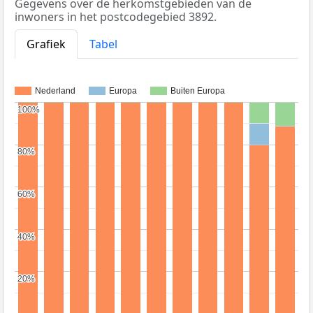
Gegevens over de herkomstgebieden van de
inwoners in het postcodegebied 3892.
Grafiek
Tabel
Nederland
Europa
Buiten Europa
100%
100%
80%
80%
60%
60%
40%
40%
20%
20%