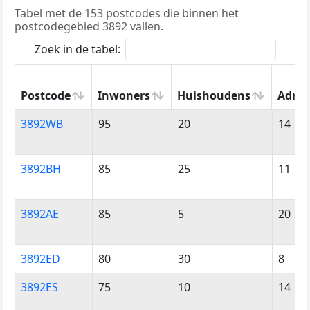
Tabel met de 153 postcodes die binnen het
postcodegebied 3892 vallen.
Zoek in de tabel:
Postcode
Inwoners
Huishoudens
Adres
Postcode
Inwoners
Huishoudens
Adres
3892WB
95
20
14
3892BH
85
25
11
3892AE
85
5
20
3892ED
80
30
8
3892ES
75
10
14