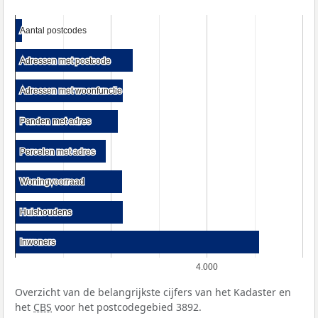
Aantal postcodes
Aantal postcodes
Adressen met postcode
Adressen met postcode
Adressen met woonfunctie
Adressen met woonfunctie
Panden met adres
Panden met adres
Percelen met adres
Percelen met adres
Woningvoorraad
Woningvoorraad
Huishoudens
Huishoudens
Inwoners
Inwoners
4.000
Overzicht van de belangrijkste cijfers van het Kadaster en
het
CBS
voor het postcodegebied 3892.