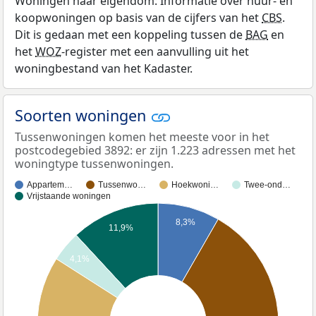
Woningen naar eigendom: Informatie over huur- en
koopwoningen op basis van de cijfers van het
CBS
.
Dit is gedaan met een koppeling tussen de
BAG
en
het
WOZ
-register met een aanvulling uit het
woningbestand van het Kadaster.
Soorten woningen
Tussenwoningen komen het meeste voor in het
postcodegebied 3892: er zijn 1.223 adressen met het
woningtype tussenwoningen.
Appartem…
Tussenwo…
Hoekwoni…
Twee-ond…
Vrijstaande woningen
8,3%
11,9%
4,1%