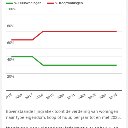
% Huurwoningen
% Koopwoningen
100%
100%
80%
80%
60%
60%
40%
40%
20%
20%
2019
2022
2025
2017
2020
2023
2015
2018
2021
2024
2016
Bovenstaande lijngrafiek toont de verdeling van woningen
naar type eigendom, koop of huur, per jaar tot en met 2025.