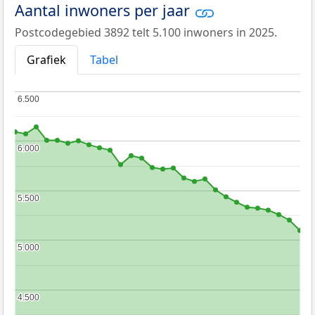
Aantal inwoners per jaar
Postcodegebied 3892 telt 5.100 inwoners in 2025.
Grafiek
Tabel
6.500
6.500
6.000
6.000
5.500
5.500
5.000
5.000
4.500
4.500