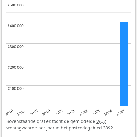
€500.000
€500.000
€400.000
€400.000
€300.000
€300.000
€200.000
€200.000
€100.000
€100.000
2016
2017
2018
2019
2020
2021
2022
2023
2024
2025
Bovenstaande grafiek toont de gemiddelde
WOZ
woningwaarde per jaar in het postcodegebied 3892.