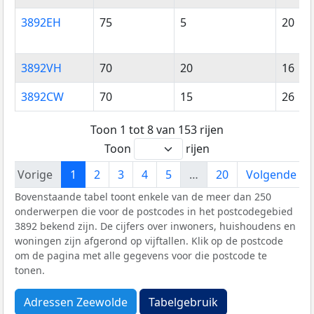
3892EH
75
5
20
3892VH
70
20
16
3892CW
70
15
26
Toon 1 tot 8 van 153 rijen
Toon
rijen
Vorige
1
2
3
4
5
…
20
Volgende
Bovenstaande tabel toont enkele van de meer dan 250
onderwerpen die voor de postcodes in het postcodegebied
3892 bekend zijn. De cijfers over inwoners, huishoudens en
woningen zijn afgerond op vijftallen. Klik op de postcode
om de pagina met alle gegevens voor die postcode te
tonen.
Adressen Zeewolde
Tabelgebruik