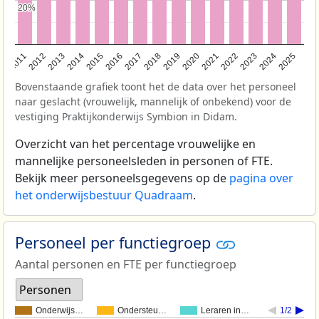
20%
20%
2011
2012
2013
2014
2015
2016
2017
2018
2019
2020
2021
2022
2023
2024
2025
Bovenstaande grafiek toont het de data over het personeel
naar geslacht (vrouwelijk, mannelijk of onbekend) voor de
vestiging Praktijkonderwijs Symbion in Didam.
Overzicht van het percentage vrouwelijke en
mannelijke personeelsleden in personen of FTE.
Bekijk meer personeelsgegevens op de
pagina over
het onderwijsbestuur Quadraam
.
Personeel per functiegroep
Aantal personen en FTE per functiegroep
Personen
Onderwijs…
Ondersteu…
Leraren in…
1/2