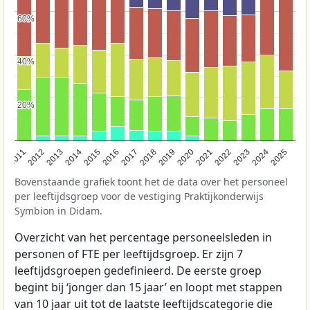
60%
60%
40%
40%
20%
20%
2011
2012
2013
2014
2015
2016
2017
2018
2019
2020
2021
2022
2023
2024
2025
Bovenstaande grafiek toont het de data over het personeel
per leeftijdsgroep voor de vestiging Praktijkonderwijs
Symbion in Didam.
Overzicht van het percentage personeelsleden in
personen of FTE per leeftijdsgroep. Er zijn 7
leeftijdsgroepen gedefinieerd. De eerste groep
begint bij ‘jonger dan 15 jaar’ en loopt met stappen
van 10 jaar uit tot de laatste leeftijdscategorie die