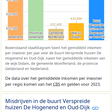
€33.500
€33.500
€33.000
€33.000
€32.600
€32.600
Buurt
Buurt
€32.400
€32.400
Verspreide
Verspreide
€32.500
€32.500
huizen De
huizen De
Provincie
Provincie
Gemeente
Gemeente
Wijk 02
Wijk 02
Hogenend
Hogenend
Nederland
Nederland
Gelderland
Gelderland
Montferland
Montferland
Didam
Didam
en Oud-Dijk
en Oud-Dijk
Bovenstaand staafdiagram toont het gemiddeld inkomen
per inwoner per jaar voor de buurt Verspreide huizen De
Hogenend en Oud-Dijk, naast het gemiddelde inkomen van
de wijk Didam, de gemeente Montferland, de provincie
Gelderland en Nederland.
De data over het gemiddelde inkomen per inwoner
per regio komen van het
CBS
en gelden voor 2023.
Misdrijven in de buurt Verspreide
huizen De Hogenend en Oud-Dijk