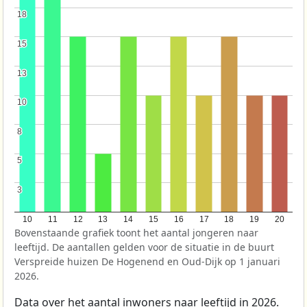
18
18
15
15
13
13
10
10
8
8
5
5
3
3
10
11
12
13
14
15
16
17
18
19
20
Bovenstaande grafiek toont het aantal jongeren naar
leeftijd. De aantallen gelden voor de situatie in de buurt
Verspreide huizen De Hogenend en Oud-Dijk op 1 januari
2026.
Data over het aantal inwoners naar leeftijd in 2026.