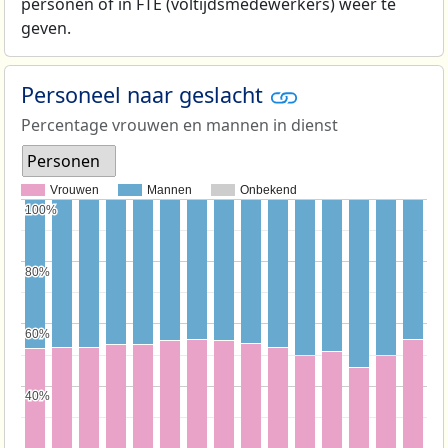
personen of in FTE (voltijdsmedewerkers) weer te
geven.
Personeel naar geslacht
Percentage vrouwen en mannen in dienst
Personen
Vrouwen
Mannen
Onbekend
100%
100%
80%
80%
60%
60%
40%
40%