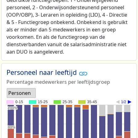
Gebruikte functiegroepen: 1 - Onderwijsgevend
personeel, 2 - Onderwijsondersteunend personeel
(OOP/OBP), 3- Leraren in opleiding (LIO), 4 - Directie
& 5 - Functiegroep onbekend. Onbekend is gebruikt
als er minder dan 5 medewerkers in een groep
voorkomen. En als de functiegroep van de
dienstverbanden vanuit de salarisadministratie niet
aan DUO is aangeleverd.
Personeel naar leeftijd
Percentage medewerkers per leeftijdsgroep
Personen
0-15
15-25
25-35
35-45
1/2
100%
100%
80%
80%