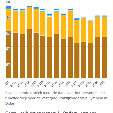
50
50
40
40
30
30
20
20
10
10
2011
2012
2013
2014
2015
2016
2017
2018
2019
2020
2021
2022
2023
2024
2025
Bovenstaande grafiek toont de data over het personeel per
functiegroep voor de vestiging Praktijkonderwijs Symbion in
Didam.