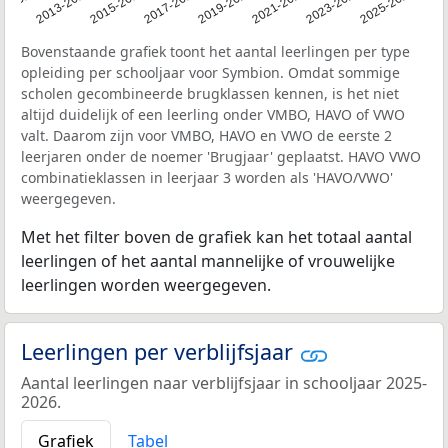
1-2012
2013-2014
2015-2016
2017-2018
2019-2020
2021-2022
2023-2024
2025-2026
Bovenstaande grafiek toont het aantal leerlingen per type
opleiding per schooljaar voor Symbion. Omdat sommige
scholen gecombineerde brugklassen kennen, is het niet
altijd duidelijk of een leerling onder VMBO, HAVO of VWO
valt. Daarom zijn voor VMBO, HAVO en VWO de eerste 2
leerjaren onder de noemer 'Brugjaar' geplaatst. HAVO VWO
combinatieklassen in leerjaar 3 worden als 'HAVO/VWO'
weergegeven.
Met het filter boven de grafiek kan het totaal aantal
leerlingen of het aantal mannelijke of vrouwelijke
leerlingen worden weergegeven.
Leerlingen per verblijfsjaar
Aantal leerlingen naar verblijfsjaar in schooljaar 2025-
2026.
Grafiek
Tabel