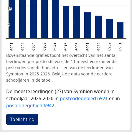
10
10
5
5
6903
6905
6932
6942
6941
6901
6931
6904
6915
6922
6921
Bovenstaande grafiek toont het overzicht van het aantal
leerlingen per postcode voor de 11 meest voorkomende
postcodes van de huisadressen van de leerlingen van
Symbion in 2025-2026. Bekijk de data voor de eerdere
schooljaren in de tabel.
De meeste leerlingen (27) van Symbion wonen in
schooljaar 2025-2026 in
postcodegebied 6921
en in
postcodegebied 6942
.
Toelichting