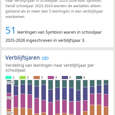
naar verblijfsjaar in schooljaar 2025-2026 voor Symbion.
Vanaf schooljaar 2023-2024 worden de aantallen alleen
getoond als er meer dan 5 leerlingen in een verblijfsjaar
voorkomen.
51
leerlingen van Symbion waren in schooljaar
2025-2026 ingeschreven in verblijfsjaar 3.
Verblijfsjaren
Verdeling van leerlingen naar verblijfsjaar per
schooljaar.
1
2
3
4
5
6
100%
100%
80%
80%
60%
60%