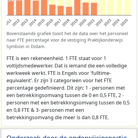
2011
2012
2013
2014
2015
2016
2017
2018
2019
2020
2021
2022
2023
2024
2025
Bovenstaande grafiek toont het de data over het personeel
naar FTE percentage voor de vestiging Praktijkonderwijs
Symbion in Didam.
FTE is een rekeneenheid. 1 FTE staat voor 1
voltijdsmedewerker. Dat is iemand die een volledige
werkweek werkt. FTE is Engels voor ‘fulltime-
equivalent’. Er zijn 3 categorieën voor het FTE
percentage gedefinieerd. Dit zijn: 1 - personen met
een betrekkingsomvang tussen de 0 en 0,5 FTE, 2 -
personen met een betrekkingsomvang tussen de 0,5
en 0,8 FTE & 3- personen met een
betrekkingsomvang die meer is dan 0,8 FTE.
Onderzoek door de onderwijsinspectie