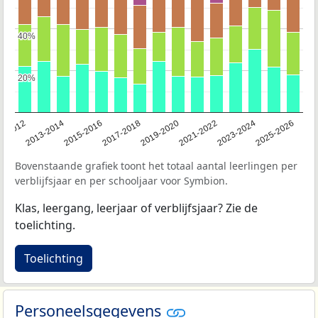
40%
40%
20%
20%
1-2012
2013-2014
2015-2016
2017-2018
2019-2020
2021-2022
2023-2024
2025-2026
Bovenstaande grafiek toont het totaal aantal leerlingen per
verblijfsjaar en per schooljaar voor Symbion.
Klas, leergang, leerjaar of verblijfsjaar? Zie de
toelichting.
Toelichting
Personeelsgegevens