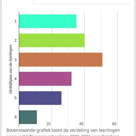
1
2
Verblijfsjaar van de leerlingen
3
4
5
6
20
20
40
40
60
60
Bovenstaande grafiek toont de verdeling van leerlingen