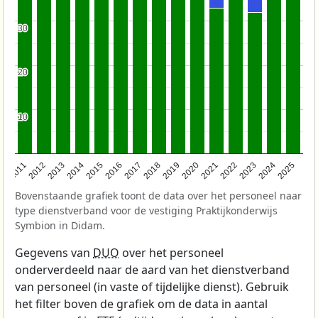
30
30
20
20
10
10
2011
2012
2013
2014
2015
2016
2017
2018
2019
2020
2021
2022
2023
2024
2025
Bovenstaande grafiek toont de data over het personeel naar
type dienstverband voor de vestiging Praktijkonderwijs
Symbion in Didam.
Gegevens van
DUO
over het personeel
onderverdeeld naar de aard van het dienstverband
van personeel (in vaste of tijdelijke dienst). Gebruik
het filter boven de grafiek om de data in aantal