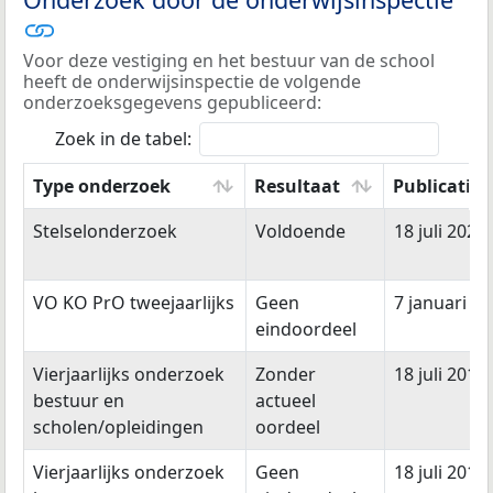
Voor deze vestiging en het bestuur van de school
heeft de onderwijsinspectie de volgende
onderzoeksgegevens gepubliceerd:
Zoek in de tabel:
Type onderzoek
Resultaat
Publicatie
Type onderzoek
Resultaat
Publicatie
Stelselonderzoek
Voldoende
18 juli 2024
VO KO PrO tweejaarlijks
Geen
7 januari 2
eindoordeel
Vierjaarlijks onderzoek
Zonder
18 juli 2019
bestuur en
actueel
scholen/opleidingen
oordeel
Vierjaarlijks onderzoek
Geen
18 juli 2019