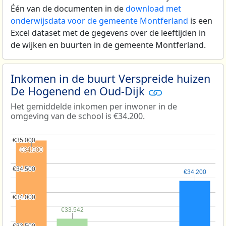
Één van de documenten in de
download met
onderwijsdata voor de gemeente Montferland
is een
Excel dataset met de gegevens over de leeftijden in
de wijken en buurten in de gemeente Montferland.
Inkomen in de buurt Verspreide huizen
De Hogenend en Oud-Dijk
Het gemiddelde inkomen per inwoner in de
omgeving van de school is €34.200.
€35.000
€35.000
€34.900
€34.900
€34.500
€34.500
€34.200
€34.200
€34.000
€34.000
€33.542
€33.542