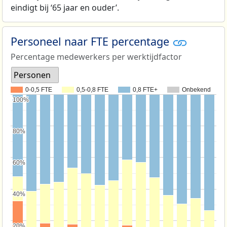
eindigt bij ‘65 jaar en ouder’.
Personeel naar FTE percentage
Percentage medewerkers per werktijdfactor
Personen
0-0,5 FTE
0,5-0,8 FTE
0,8 FTE+
Onbekend
100%
100%
80%
80%
60%
60%
40%
40%
20%
20%