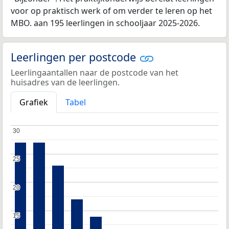
voor op praktisch werk of om verder te leren op het
MBO. aan 195 leerlingen in schooljaar 2025-2026.
Leerlingen per postcode
Leerlingaantallen naar de postcode van het
huisadres van de leerlingen.
Grafiek
Tabel
30
30
25
25
20
20
15
15