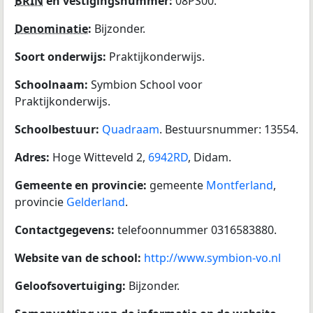
BRIN
en vestigingsnummer:
08PS00.
Denominatie
:
Bijzonder.
Soort onderwijs:
Praktijkonderwijs.
Schoolnaam:
Symbion School voor
Praktijkonderwijs.
Schoolbestuur:
Quadraam
. Bestuursnummer: 13554.
Adres:
Hoge Witteveld 2,
6942RD
, Didam.
Gemeente en provincie:
gemeente
Montferland
,
provincie
Gelderland
.
Contactgegevens:
telefoonnummer 0316583880.
Website van de school:
http://www.symbion-vo.nl
Geloofsovertuiging:
Bijzonder.