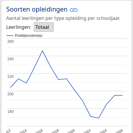
Soorten opleidingen
Aantal leerlingen per type opleiding per schooljaar.
Leerlingen:
Totaal
Praktijkonderwijs
260
260
240
240
220
220
200
200
180
180