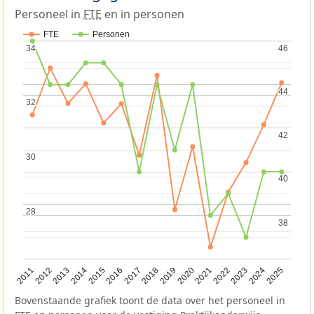
Personeel in
FTE
en in personen
FTE
Personen
34
34
46
46
44
44
32
32
42
42
30
30
40
40
28
28
38
38
2013
2018
2023
2015
2020
2025
2012
2017
2022
2014
2019
2024
2011
2016
2021
Bovenstaande grafiek toont de data over het personeel in