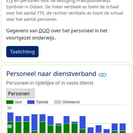
FTE
en personen voor de vestiging Praktijkonderwijs
Symbion in Didam. De linker vertikale-as toont de schaal
voor het aantal FTE, de rechter vertikale-as toont de schaal
voor het aantal personen.
Gegevens van
DUO
over het personeel in het
voortgezet onderwijs.
Toelichting
Personeel naar dienstverband
Personeel in tijdelijke of in vaste dienst
Personen
Vast
Tijdelijk
Onbekend
50
50
40
40