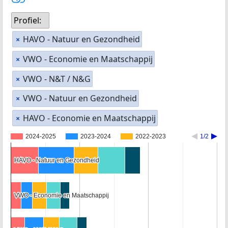
Profiel:
HAVO - Natuur en Gezondheid
×
VWO - Economie en Maatschappij
×
VWO - N&T / N&G
×
VWO - Natuur en Gezondheid
×
HAVO - Economie en Maatschappij
×
2024-2025
2023-2024
2022-2023
1/2
HAVO - Natuur en Gezondheid
HAVO - Natuur en Gezondheid
VWO - Economie en Maatschappij
VWO - Economie en Maatschappij