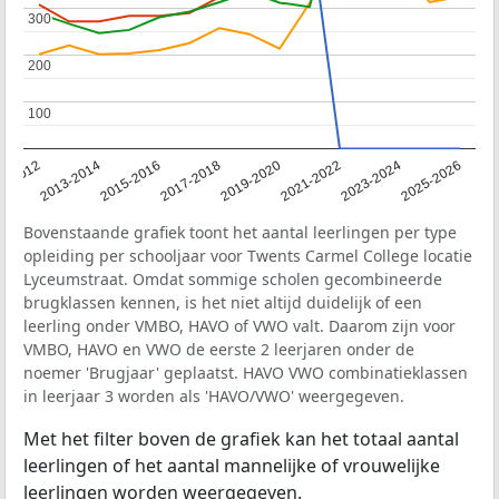
300
300
200
200
100
100
1-2012
2013-2014
2015-2016
2017-2018
2019-2020
2021-2022
2023-2024
2025-2026
Bovenstaande grafiek toont het aantal leerlingen per type
opleiding per schooljaar voor Twents Carmel College locatie
Lyceumstraat. Omdat sommige scholen gecombineerde
brugklassen kennen, is het niet altijd duidelijk of een
leerling onder VMBO, HAVO of VWO valt. Daarom zijn voor
VMBO, HAVO en VWO de eerste 2 leerjaren onder de
noemer 'Brugjaar' geplaatst. HAVO VWO combinatieklassen
in leerjaar 3 worden als 'HAVO/VWO' weergegeven.
Met het filter boven de grafiek kan het totaal aantal
leerlingen of het aantal mannelijke of vrouwelijke
leerlingen worden weergegeven.