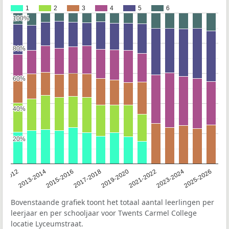
1
2
3
4
5
6
100%
100%
80%
80%
60%
60%
40%
40%
20%
20%
1-2012
2013-2014
2015-2016
2017-2018
2019-2020
2021-2022
2023-2024
2025-2026
Bovenstaande grafiek toont het totaal aantal leerlingen per
leerjaar en per schooljaar voor Twents Carmel College
locatie Lyceumstraat.