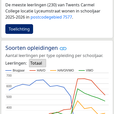
De meeste leerlingen (230) van Twents Carmel
College locatie Lyceumstraat wonen in schooljaar
2025-2026 in
postcodegebied 7577
.
Toelichting
Soorten opleidingen
Aantal leerlingen per type opleiding per schooljaar.
Leerlingen:
Totaal
Brugjaar
HAVO
HAVO/VWO
VWO
700
700
600
600
500
500
400
400