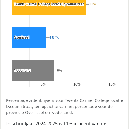
Twents Carmel College locatie Lyceumstraat
Twents Carmel College locatie Lyceumstraat
11%
11%
Overijssel
Overijssel
4,87%
4,87%
Nederland
Nederland
6%
6%
5%
5%
10%
10%
15%
15%
Percentage zittenblijvers voor Twents Carmel College locatie
Lyceumstraat, ten opzichte van het percentage voor de
provincie Overijssel en Nederland.
In schooljaar 2024-2025 is 11% procent van de