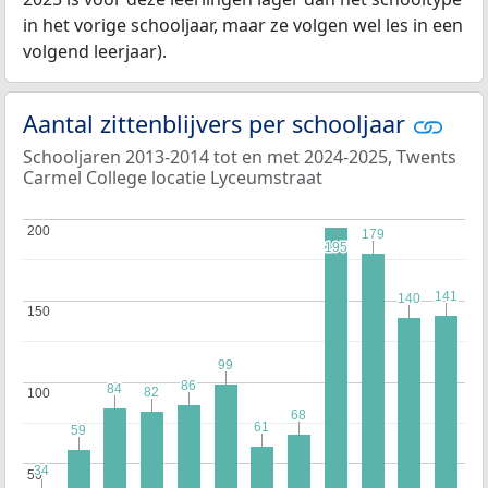
in het vorige schooljaar, maar ze volgen wel les in een
volgend leerjaar).
Aantal zittenblijvers per schooljaar
Schooljaren 2013-2014 tot en met 2024-2025, Twents
Carmel College locatie Lyceumstraat
200
200
179
179
195
195
141
141
140
140
150
150
99
99
86
86
84
84
82
82
100
100
68
68
61
61
59
59
34
34
50
50