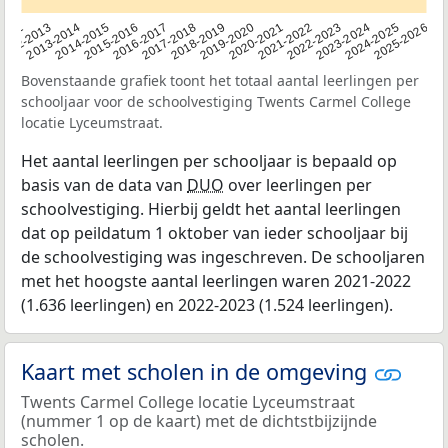
2015-2016
2022-2023
2013-2014
2020-2021
2012
2018-2019
2025-2026
2016-2017
2023-2024
2014-2015
2021-2022
2012-2013
2019-2020
2024-2025
2017-2018
Bovenstaande grafiek toont het totaal aantal leerlingen per
schooljaar voor de schoolvestiging Twents Carmel College
locatie Lyceumstraat.
Het aantal leerlingen per schooljaar is bepaald op
basis van de data van
DUO
over leerlingen per
schoolvestiging. Hierbij geldt het aantal leerlingen
dat op peildatum 1 oktober van ieder schooljaar bij
de schoolvestiging was ingeschreven. De schooljaren
met het hoogste aantal leerlingen waren 2021-2022
(1.636 leerlingen) en 2022-2023 (1.524 leerlingen).
Kaart met scholen in de omgeving
Twents Carmel College locatie Lyceumstraat
(nummer 1 op de kaart) met de dichtstbijzijnde
scholen.