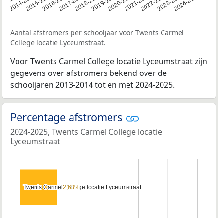
13-2014
2014-2015
2015-2016
2016-2017
2017-2018
2018-2019
2019-2020
2020-2021
2021-2022
2022-2023
2023-2024
2024-2025
Aantal afstromers per schooljaar voor Twents Carmel
College locatie Lyceumstraat.
Voor Twents Carmel College locatie Lyceumstraat zijn
gegevens over afstromers bekend over de
schooljaren 2013-2014 tot en met 2024-2025.
Percentage afstromers
2024-2025, Twents Carmel College locatie
Lyceumstraat
Twents Carmel College locatie Lyceumstraat
Twents Carmel College locatie Lyceumstraat
2,63%
2,63%