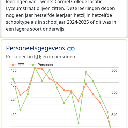
leerlingen van Twents Carmel College locatie
Lyceumstraat blijven zitten. Deze leerlingen deden
nog een jaar hetzelfde leerjaar, hetzij in hetzelfde
schooltype als in schooljaar 2024-2025 of dit was in
een lagere soort onderwijs.
Personeelsgegevens
Personeel in
FTE
en in personen
FTE
Personen
460
460
560
560
450
450
550
550
440
440
430
430
540
540