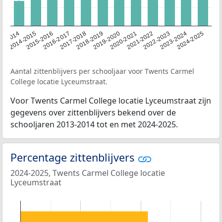
13-2014
2014-2015
2015-2016
2016-2017
2017-2018
2018-2019
2019-2020
2020-2021
2021-2022
2022-2023
2023-2024
2024-2025
Aantal zittenblijvers per schooljaar voor Twents Carmel
College locatie Lyceumstraat.
Voor Twents Carmel College locatie Lyceumstraat zijn
gegevens over zittenblijvers bekend over de
schooljaren 2013-2014 tot en met 2024-2025.
Percentage zittenblijvers
2024-2025, Twents Carmel College locatie
Lyceumstraat