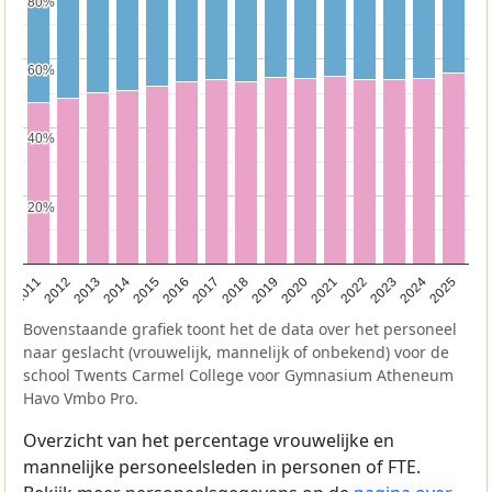
80%
80%
60%
60%
40%
40%
20%
20%
2011
2012
2013
2014
2015
2016
2017
2018
2019
2020
2021
2022
2023
2024
2025
Bovenstaande grafiek toont het de data over het personeel
naar geslacht (vrouwelijk, mannelijk of onbekend) voor de
school Twents Carmel College voor Gymnasium Atheneum
Havo Vmbo Pro.
Overzicht van het percentage vrouwelijke en
mannelijke personeelsleden in personen of FTE.