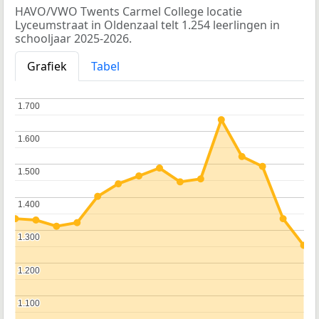
HAVO/VWO Twents Carmel College locatie
Lyceumstraat in Oldenzaal telt 1.254 leerlingen in
schooljaar 2025-2026.
Grafiek
Tabel
1.700
1.700
1.600
1.600
1.500
1.500
1.400
1.400
1.300
1.300
1.200
1.200
1.100
1.100