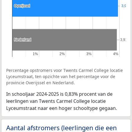
Overijssel
Overijssel
3,95%
3,95%
Nederland
Nederland
3,91%
3,91%
1%
1%
2%
2%
3%
3%
4%
4%
Percentage opstromers voor Twents Carmel College locatie
Lyceumstraat, ten opzichte van het percentage voor de
provincie Overijssel en Nederland.
In schooljaar 2024-2025 is 0,83% procent van de
leerlingen van Twents Carmel College locatie
Lyceumstraat naar een hoger schooltype gegaan.
Aantal afstromers (leerlingen die een