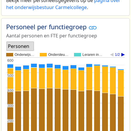
Bekijk meer personeelsgegevens op de
pagina over
het onderwijsbestuur Carmelcollege
.
Personeel per functiegroep
Aantal personen en FTE per functiegroep
Personen
Onderwijs…
Ondersteu…
Leraren in…
1/2
600
600
500
500
400
400
300
300
200
200