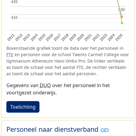
420
420
530
530
410
410
2013
2018
2023
2015
2020
2025
2012
2017
2022
2014
2019
2024
2011
2016
2021
Bovenstaande grafiek toont de data over het personeel in
FTE
en personen voor de school Twents Carmel College voor
Gymnasium Atheneum Havo Vmbo Pro. De linker vertikale-
as toont de schaal voor het aantal FTE, de rechter vertikale-
as toont de schaal voor het aantal personen.
Gegevens van
DUO
over het personeel in het
voortgezet onderwijs.
Toelichting
Personeel naar dienstverband