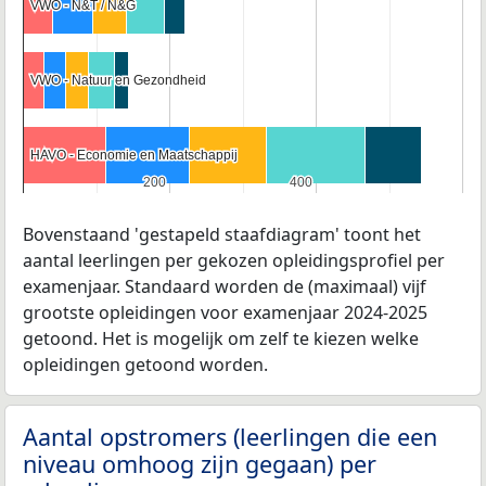
VWO - N&T / N&G
VWO - N&T / N&G
VWO - Natuur en Gezondheid
VWO - Natuur en Gezondheid
HAVO - Economie en Maatschappij
HAVO - Economie en Maatschappij
200
200
400
400
Bovenstaand 'gestapeld staafdiagram' toont het
aantal leerlingen per gekozen opleidingsprofiel per
examenjaar. Standaard worden de (maximaal) vijf
grootste opleidingen voor examenjaar 2024-2025
getoond. Het is mogelijk om zelf te kiezen welke
opleidingen getoond worden.
Aantal opstromers (leerlingen die een
niveau omhoog zijn gegaan) per