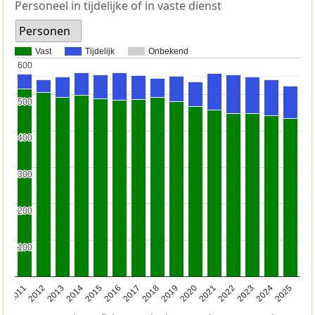
Personeel in tijdelijke of in vaste dienst
Personen
Vast
Tijdelijk
Onbekend
600
600
500
500
400
400
300
300
200
200
100
100
2011
2012
2013
2014
2015
2016
2017
2018
2019
2020
2021
2022
2023
2024
2025