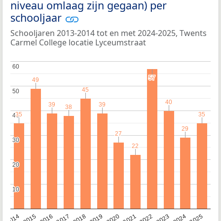
niveau omlaag zijn gegaan) per
schooljaar
Schooljaren 2013-2014 tot en met 2024-2025, Twents
Carmel College locatie Lyceumstraat
60
60
57
57
49
49
45
45
50
50
40
40
39
39
39
39
38
38
35
35
35
35
40
40
29
29
27
27
30
30
22
22
20
20
10
10