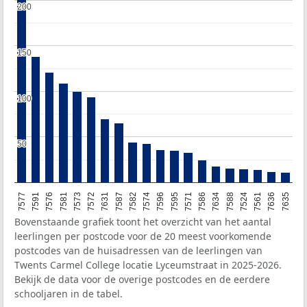
200
200
150
150
100
100
50
50
7577
7591
7576
7581
7573
7572
7631
7587
7582
7574
7596
7595
7571
7586
7634
7588
7524
7561
7636
7635
Bovenstaande grafiek toont het overzicht van het aantal
leerlingen per postcode voor de 20 meest voorkomende
postcodes van de huisadressen van de leerlingen van
Twents Carmel College locatie Lyceumstraat in 2025-2026.
Bekijk de data voor de overige postcodes en de eerdere
schooljaren in de tabel.