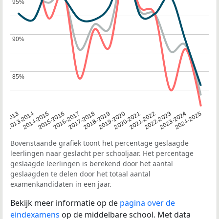
95%
95%
90%
90%
85%
85%
2014-2015
2020-2021
2013-2014
2019-2020
12-2013
2018-2019
2024-2025
2017-2018
2023-2024
2016-2017
2022-2023
2015-2016
2021-2022
Bovenstaande grafiek toont het percentage geslaagde
leerlingen naar geslacht per schooljaar. Het percentage
geslaagde leerlingen is berekend door het aantal
geslaagden te delen door het totaal aantal
examenkandidaten in een jaar.
Bekijk meer informatie op de
pagina over de
eindexamens
op de middelbare school. Met data