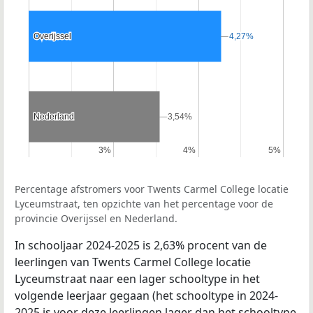
Overijssel
Overijssel
4,27%
4,27%
Nederland
Nederland
3,54%
3,54%
3%
3%
4%
4%
5%
5%
Percentage afstromers voor Twents Carmel College locatie
Lyceumstraat, ten opzichte van het percentage voor de
provincie Overijssel en Nederland.
In schooljaar 2024-2025 is 2,63% procent van de
leerlingen van Twents Carmel College locatie
Lyceumstraat naar een lager schooltype in het
volgende leerjaar gegaan (het schooltype in 2024-
2025 is voor deze leerlingen lager dan het schooltype