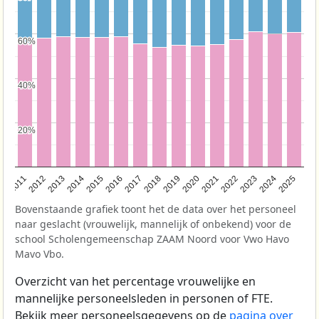
60%
60%
40%
40%
20%
20%
2011
2012
2013
2014
2015
2016
2017
2018
2019
2020
2021
2022
2023
2024
2025
Bovenstaande grafiek toont het de data over het personeel
naar geslacht (vrouwelijk, mannelijk of onbekend) voor de
school Scholengemeenschap ZAAM Noord voor Vwo Havo
Mavo Vbo.
Overzicht van het percentage vrouwelijke en
mannelijke personeelsleden in personen of FTE.
Bekijk meer personeelsgegevens op de
pagina over