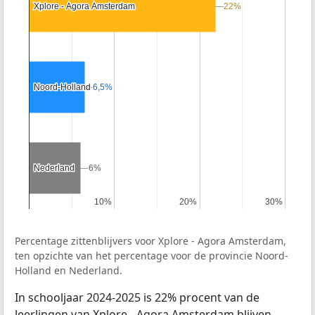
Xplore - Agora Amsterdam
Xplore - Agora Amsterdam
22%
22%
Noord-Holland
Noord-Holland
6,5%
6,5%
Nederland
Nederland
6%
6%
10%
10%
20%
20%
30%
30%
Percentage zittenblijvers voor Xplore - Agora Amsterdam,
ten opzichte van het percentage voor de provincie Noord-
Holland en Nederland.
In schooljaar 2024-2025 is 22% procent van de
leerlingen van Xplore - Agora Amsterdam blijven