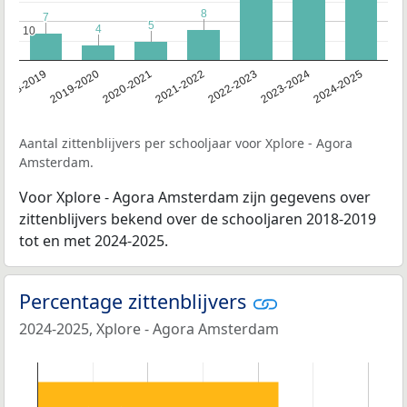
8
8
7
7
5
5
4
4
10
10
2023-2024
2022-2023
2021-2022
2020-2021
2019-2020
2018-2019
2024-2025
Aantal zittenblijvers per schooljaar voor Xplore - Agora
Amsterdam.
Voor Xplore - Agora Amsterdam zijn gegevens over
zittenblijvers bekend over de schooljaren 2018-2019
tot en met 2024-2025.
Percentage zittenblijvers
2024-2025, Xplore - Agora Amsterdam