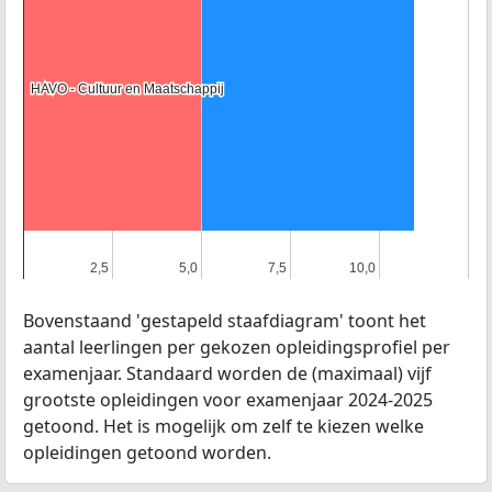
HAVO - Cultuur en Maatschappij
HAVO - Cultuur en Maatschappij
2,5
2,5
5,0
5,0
7,5
7,5
10,0
10,0
Bovenstaand 'gestapeld staafdiagram' toont het
aantal leerlingen per gekozen opleidingsprofiel per
examenjaar. Standaard worden de (maximaal) vijf
grootste opleidingen voor examenjaar 2024-2025
getoond. Het is mogelijk om zelf te kiezen welke
opleidingen getoond worden.