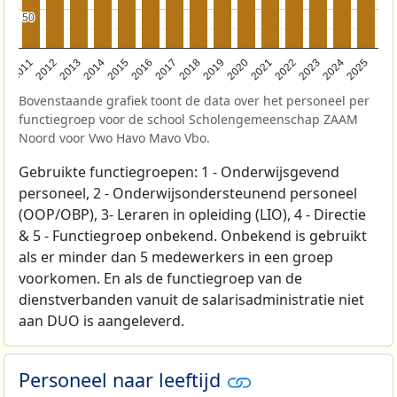
50
50
2011
2012
2013
2014
2015
2016
2017
2018
2019
2020
2021
2022
2023
2024
2025
Bovenstaande grafiek toont de data over het personeel per
functiegroep voor de school Scholengemeenschap ZAAM
Noord voor Vwo Havo Mavo Vbo.
Gebruikte functiegroepen: 1 - Onderwijsgevend
personeel, 2 - Onderwijsondersteunend personeel
(OOP/OBP), 3- Leraren in opleiding (LIO), 4 - Directie
& 5 - Functiegroep onbekend. Onbekend is gebruikt
als er minder dan 5 medewerkers in een groep
voorkomen. En als de functiegroep van de
dienstverbanden vanuit de salarisadministratie niet
aan DUO is aangeleverd.
Personeel naar leeftijd