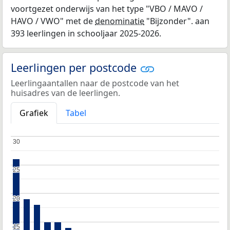
voortgezet onderwijs van het type "VBO / MAVO /
HAVO / VWO" met de
denominatie
"Bijzonder". aan
393 leerlingen in schooljaar 2025-2026.
Leerlingen per postcode
Leerlingaantallen naar de postcode van het
huisadres van de leerlingen.
Grafiek
Tabel
30
30
25
25
20
20
15
15