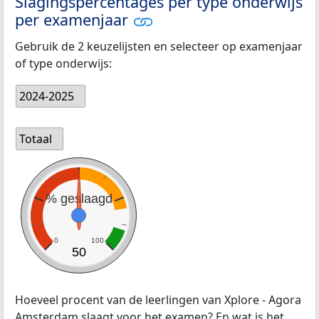
Slagingspercentages per type onderwijs
per examenjaar
Gebruik de 2 keuzelijsten en selecteer op examenjaar
of type onderwijs:
2024-2025
Totaal
% geslaagd
0
100
50
Hoeveel procent van de leerlingen van Xplore - Agora
Amsterdam slaagt voor het examen? En wat is het