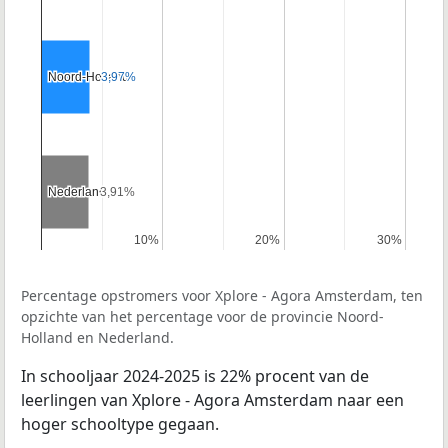
Noord-Holland
Noord-Holland
3,97%
3,97%
Nederland
Nederland
3,91%
3,91%
10%
10%
20%
20%
30%
30%
Percentage opstromers voor Xplore - Agora Amsterdam, ten
opzichte van het percentage voor de provincie Noord-
Holland en Nederland.
In schooljaar 2024-2025 is 22% procent van de
leerlingen van Xplore - Agora Amsterdam naar een
hoger schooltype gegaan.