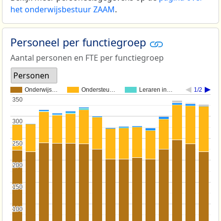
het onderwijsbestuur ZAAM
.
Personeel per functiegroep
Aantal personen en FTE per functiegroep
Personen
Onderwijs…
Ondersteu…
Leraren in…
1/2
350
350
300
300
250
250
200
200
150
150
100
100