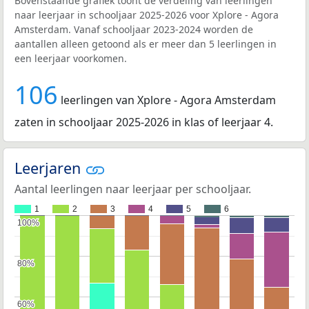
Bovenstaande grafiek toont de verdeling van leerlingen
naar leerjaar in schooljaar 2025-2026 voor Xplore - Agora
Amsterdam. Vanaf schooljaar 2023-2024 worden de
aantallen alleen getoond als er meer dan 5 leerlingen in
een leerjaar voorkomen.
106
leerlingen van Xplore - Agora Amsterdam
zaten in schooljaar 2025-2026 in klas of leerjaar 4.
Leerjaren
Aantal leerlingen naar leerjaar per schooljaar.
1
2
3
4
5
6
100%
100%
80%
80%
60%
60%