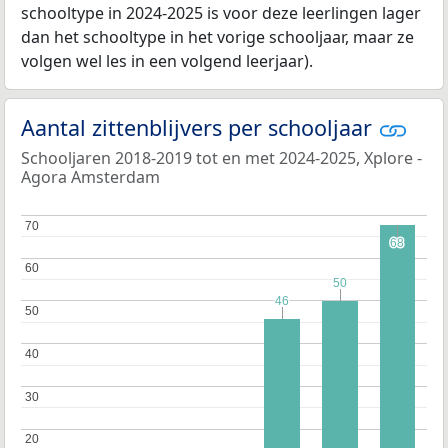
schooltype in 2024-2025 is voor deze leerlingen lager
dan het schooltype in het vorige schooljaar, maar ze
volgen wel les in een volgend leerjaar).
Aantal zittenblijvers per schooljaar
Schooljaren 2018-2019 tot en met 2024-2025, Xplore -
Agora Amsterdam
70
70
68
68
60
60
50
50
46
46
50
50
40
40
30
30
20
20