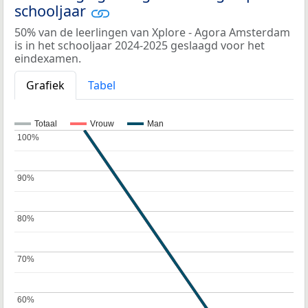
schooljaar
50% van de leerlingen van Xplore - Agora Amsterdam
is in het schooljaar 2024-2025 geslaagd voor het
eindexamen.
Grafiek
Tabel
Totaal
Vrouw
Man
100%
100%
90%
90%
80%
80%
70%
70%
60%
60%