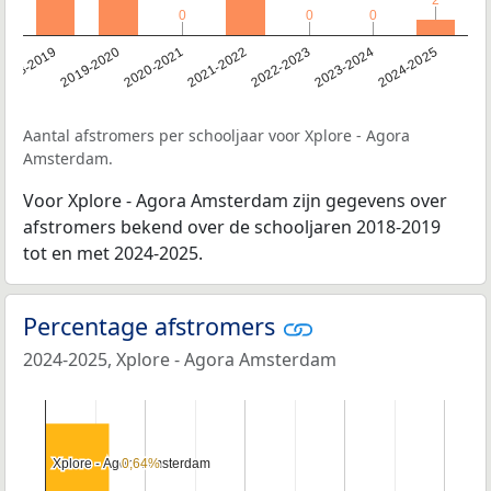
0
0
0
0
0
0
2023-2024
2022-2023
2021-2022
2020-2021
2019-2020
2018-2019
2024-2025
Aantal afstromers per schooljaar voor Xplore - Agora
Amsterdam.
Voor Xplore - Agora Amsterdam zijn gegevens over
afstromers bekend over de schooljaren 2018-2019
tot en met 2024-2025.
Percentage afstromers
2024-2025, Xplore - Agora Amsterdam
Xplore - Agora Amsterdam
Xplore - Agora Amsterdam
0,64%
0,64%