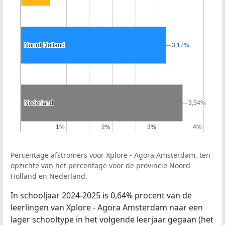
Noord-Holland
Noord-Holland
3,17%
3,17%
Nederland
Nederland
3,54%
3,54%
1%
1%
2%
2%
3%
3%
4%
4%
Percentage afstromers voor Xplore - Agora Amsterdam, ten
opzichte van het percentage voor de provincie Noord-
Holland en Nederland.
In schooljaar 2024-2025 is 0,64% procent van de
leerlingen van Xplore - Agora Amsterdam naar een
lager schooltype in het volgende leerjaar gegaan (het