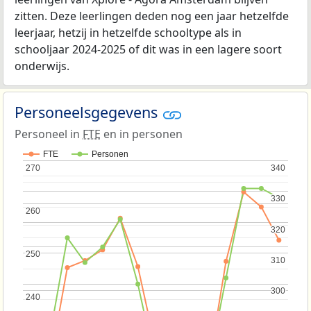
zitten. Deze leerlingen deden nog een jaar hetzelfde
leerjaar, hetzij in hetzelfde schooltype als in
schooljaar 2024-2025 of dit was in een lagere soort
onderwijs.
Personeelsgegevens
Personeel in
FTE
en in personen
FTE
Personen
270
270
340
340
330
330
260
260
320
320
250
250
310
310
300
300
240
240