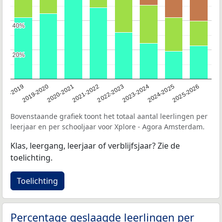
40%
40%
20%
20%
018-2019
2019-2020
2020-2021
2021-2022
2022-2023
2023-2024
2024-2025
2025-2026
Bovenstaande grafiek toont het totaal aantal leerlingen per
leerjaar en per schooljaar voor Xplore - Agora Amsterdam.
Klas, leergang, leerjaar of verblijfsjaar? Zie de
toelichting.
Toelichting
Percentage geslaagde leerlingen per