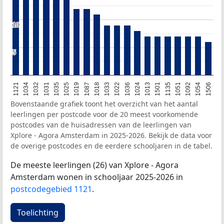
10
10
5
5
1121
1034
1032
1031
1035
1025
1019
1087
1018
1033
1022
1036
1024
1013
1501
1135
1051
1092
1054
1506
Bovenstaande grafiek toont het overzicht van het aantal
leerlingen per postcode voor de 20 meest voorkomende
postcodes van de huisadressen van de leerlingen van
Xplore - Agora Amsterdam in 2025-2026. Bekijk de data voor
de overige postcodes en de eerdere schooljaren in de tabel.
De meeste leerlingen (26) van Xplore - Agora
Amsterdam wonen in schooljaar 2025-2026 in
postcodegebied 1121
.
Toelichting