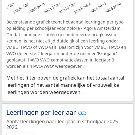
018-2019
2019-2020
2020-2021
2021-2022
2022-2023
2023-2024
2024-2025
2025-2026
Bovenstaande grafiek toont het aantal leerlingen per type
opleiding per schooljaar voor Xplore - Agora Amsterdam.
Omdat sommige scholen gecombineerde brugklassen
kennen, is het niet altijd duidelijk of een leerling onder
VMBO, HAVO of VWO valt. Daarom zijn voor VMBO, HAVO en
VWO de eerste 2 leerjaren onder de noemer 'Brugjaar'
geplaatst. HAVO VWO combinatieklassen in leerjaar 3
worden als 'HAVO/VWO' weergegeven.
Met het filter boven de grafiek kan het totaal aantal
leerlingen of het aantal mannelijke of vrouwelijke
leerlingen worden weergegeven.
Leerlingen per leerjaar
Aantal leerlingen naar leerjaar in schooljaar 2025-
2026.