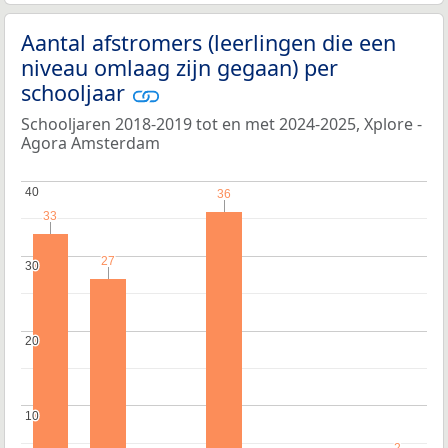
Aantal afstromers (leerlingen die een
niveau omlaag zijn gegaan) per
schooljaar
Schooljaren 2018-2019 tot en met 2024-2025, Xplore -
Agora Amsterdam
40
40
36
36
33
33
27
27
30
30
20
20
10
10
2
2