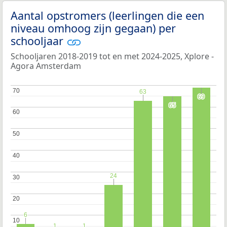
Aantal opstromers (leerlingen die een
niveau omhoog zijn gegaan) per
schooljaar
Schooljaren 2018-2019 tot en met 2024-2025, Xplore -
Agora Amsterdam
70
70
63
63
69
69
65
65
60
60
50
50
40
40
24
24
30
30
20
20
6
6
10
10
1
1
1
1