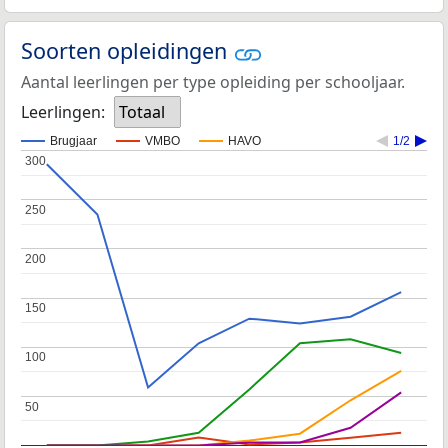
Soorten opleidingen
Aantal leerlingen per type opleiding per schooljaar.
Leerlingen:
Totaal
Brugjaar
VMBO
HAVO
1/2
300
300
250
250
200
200
150
150
100
100
50
50