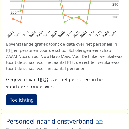
290
290
230
230
280
280
2013
2018
2023
2015
2020
2025
2012
2017
2022
2014
2019
2024
2011
2016
2021
Bovenstaande grafiek toont de data over het personeel in
FTE
en personen voor de school Scholengemeenschap
ZAAM Noord voor Vwo Havo Mavo Vbo. De linker vertikale-as
toont de schaal voor het aantal FTE, de rechter vertikale-as
toont de schaal voor het aantal personen.
Gegevens van
DUO
over het personeel in het
voortgezet onderwijs.
Toelichting
Personeel naar dienstverband