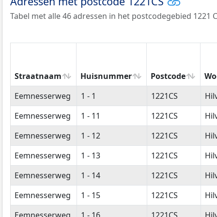
Adressen met postcode 1221CS
Tabel met alle 46 adressen in het postcodegebied 1221 C
Straatnaam
Huisnummer
Postcode
Wo
Straatnaam
Huisnummer
Postcode
Wo
Eemnesserweg
1 - 1
1221CS
Hi
Eemnesserweg
1 - 11
1221CS
Hi
Eemnesserweg
1 - 12
1221CS
Hi
Eemnesserweg
1 - 13
1221CS
Hi
Eemnesserweg
1 - 14
1221CS
Hi
Eemnesserweg
1 - 15
1221CS
Hi
Eemnesserweg
1 - 16
1221CS
Hi