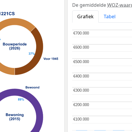
De gemiddelde
WOZ-waar
Grafiek
Tabel
€700.000
€700.000
€600.000
€600.000
€500.000
€500.000
€400.000
€400.000
€300.000
€300.000
€200.000
€200.000
€100.000
€100.000