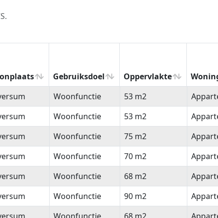
S.
onplaats
Gebruiksdoel
Oppervlakte
Wonin
onplaats
Gebruiksdoel
Oppervlakte
Wonin
lversum
Woonfunctie
53 m2
Appar
lversum
Woonfunctie
53 m2
Appar
lversum
Woonfunctie
75 m2
Appar
lversum
Woonfunctie
70 m2
Appar
lversum
Woonfunctie
68 m2
Appar
lversum
Woonfunctie
90 m2
Appar
lversum
Woonfunctie
68 m2
Appar