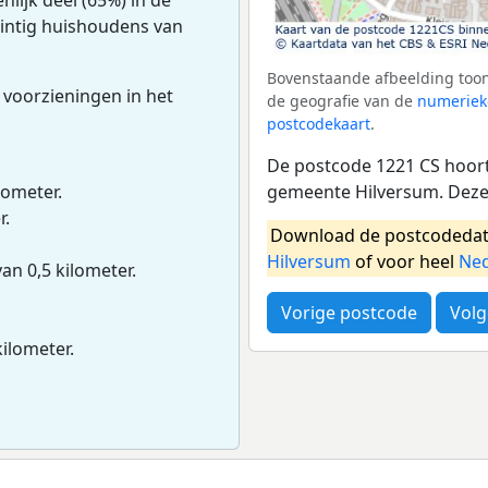
twintig huishoudens van
Bovenstaande afbeelding toon
 voorzieningen in het
de geografie van de
numeriek
postcodekaart
.
De postcode 1221 CS hoort 
gemeente Hilversum. Deze 
lometer.
r.
Download de postcodedat
Hilversum
of voor heel
Ned
van 0,5 kilometer.
Vorige postcode
Volg
kilometer.