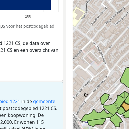
100
CBS
voor het postcodegebied
 1221 CS, de data over
21 CS en een overzicht van
bied 1221
in de
gemeente
het postcodegebied 1221 CS.
 een koopwoning. De
2.000. Er wonen 115
lijk deel (65%) in de