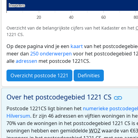
Inwoners
Inwoners
20
40
60
80
Overzicht van de belangrijkste cijfers van het Kadaster en het
1221 CS.
Op deze pagina vind je een
kaart
van het postcodegebied
meer dan
250 onderwerpen
voor het postcodegebied 12
alle
adressen
met postcode 1221CS.
Overzicht postcode 1221
Definities
Over het postcodegebied 1221 CS
Postcode 1221CS ligt binnen het
numerieke postcodege
Hilversum
. Er zijn 46 adressen en vijftien woningen in 
70% van de woningen in het postcodegebied 1221 CS is
woningen hebben een gemiddelde
WOZ
waarde van €63
inwoners in het postcodegebied 1221 CS, met een aanzien