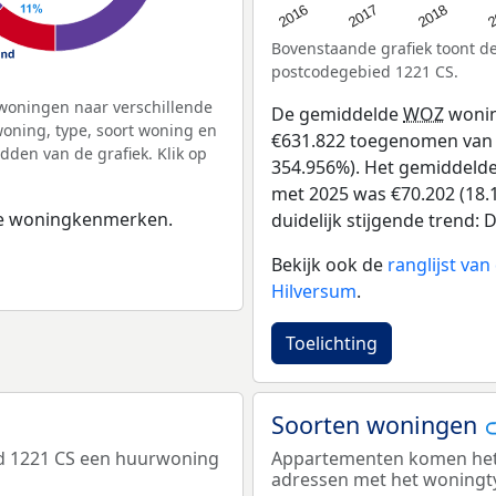
2
2016
2018
2017
Bovenstaande grafiek toont 
postcodegebied 1221 CS.
woningen naar verschillende
De gemiddelde
WOZ
wonin
ning, type, soort woning en
€631.822 toegenomen van €1
dden van de grafiek. Klik op
354.956%). Het gemiddelde 
met 2025 was €70.202 (18.1
 de woningkenmerken.
duidelijk stijgende trend: D
Bekijk ook de
ranglijst va
Hilversum
.
Toelichting
Soorten woningen
ed 1221 CS een huurwoning
Appartementen komen het m
adressen met het woningt