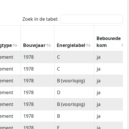
Zoek in de tabel:
Bebouwde
gtype
Bouwjaar
Energielabel
kom
gtype
Bouwjaar
Energielabel
Bebouwde
tement
1978
C
ja
kom
tement
1978
C
ja
tement
1978
B (voorlopig)
ja
tement
1978
D
ja
tement
1978
B (voorlopig)
ja
tement
1978
B
ja
tement
1978
E
ja