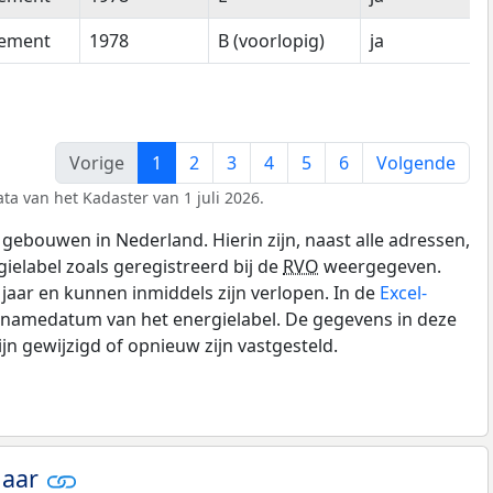
tement
1978
B (voorlopig)
ja
Vorige
1
2
3
4
5
6
Volgende
ta van het Kadaster van 1 juli 2026.
gebouwen in Nederland. Hierin zijn, naast alle adressen,
gielabel zoals geregistreerd bij de
RVO
weergegeven.
0 jaar en kunnen inmiddels zijn verlopen. In de
Excel-
pnamedatum van het energielabel. De gegevens in deze
n gewijzigd of opnieuw zijn vastgesteld.
jaar