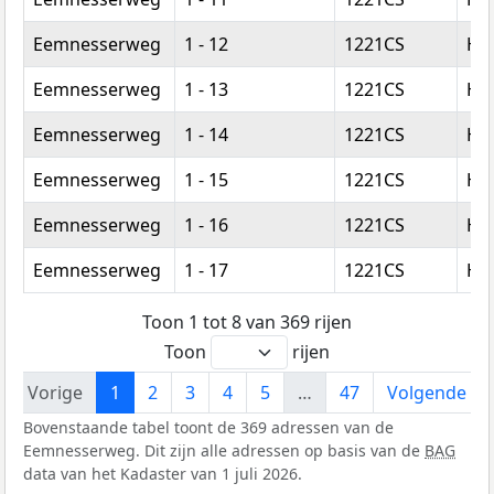
Eemnesserweg
1 - 12
1221CS
Hi
Eemnesserweg
1 - 13
1221CS
Hi
Eemnesserweg
1 - 14
1221CS
Hi
Eemnesserweg
1 - 15
1221CS
Hi
Eemnesserweg
1 - 16
1221CS
Hi
Eemnesserweg
1 - 17
1221CS
Hi
Toon 1 tot 8 van 369 rijen
Toon
rijen
Vorige
1
2
3
4
5
…
47
Volgende
Bovenstaande tabel toont de 369 adressen van de
Eemnesserweg. Dit zijn alle adressen op basis van de
BAG
data van het Kadaster van 1 juli 2026.