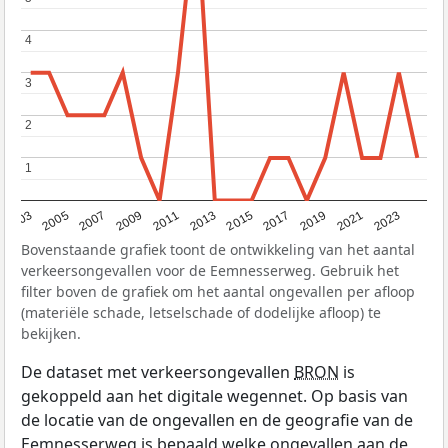
4
4
3
3
2
2
1
1
2017
2023
2007
2013
2019
2003
2009
2015
2021
2005
2011
Bovenstaande grafiek toont de ontwikkeling van het aantal
verkeersongevallen voor de Eemnesserweg. Gebruik het
filter boven de grafiek om het aantal ongevallen per afloop
(materiële schade, letselschade of dodelijke afloop) te
bekijken.
De dataset met verkeersongevallen
BRON
is
gekoppeld aan het digitale wegennet. Op basis van
de locatie van de ongevallen en de geografie van de
Eemnesserweg is bepaald welke ongevallen aan de