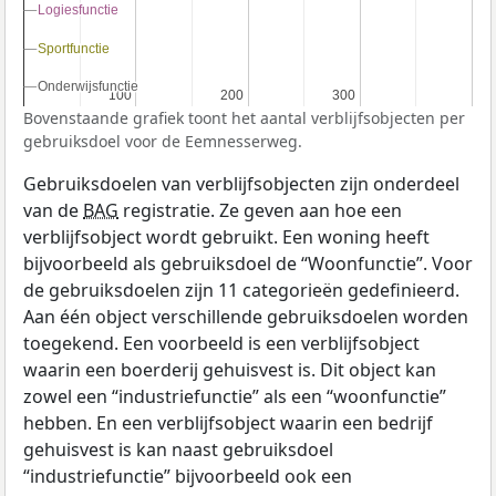
Logiesfunctie
Logiesfunctie
Sportfunctie
Sportfunctie
Onderwijsfunctie
Onderwijsfunctie
100
100
200
200
300
300
Bovenstaande grafiek toont het aantal verblijfsobjecten per
gebruiksdoel voor de Eemnesserweg.
Gebruiksdoelen van verblijfsobjecten zijn onderdeel
van de
BAG
registratie. Ze geven aan hoe een
verblijfsobject wordt gebruikt. Een woning heeft
bijvoorbeeld als gebruiksdoel de “Woonfunctie”. Voor
de gebruiksdoelen zijn 11 categorieën gedefinieerd.
Aan één object verschillende gebruiksdoelen worden
toegekend. Een voorbeeld is een verblijfsobject
waarin een boerderij gehuisvest is. Dit object kan
zowel een “industriefunctie” als een “woonfunctie”
hebben. En een verblijfsobject waarin een bedrijf
gehuisvest is kan naast gebruiksdoel
“industriefunctie” bijvoorbeeld ook een