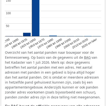
150
150
100
100
50
50
1950 tot 1970
1990 tot 2000
1900 tot 1925
2020 en later
1970 tot 1980
oor 1700
2000 tot 2010
1925 tot 1950
1980 tot 1990
1700 tot 1900
2010 tot 2020
Overzicht van het aantal panden naar bouwjaar voor de
Eemnesserweg. Op basis van de gegevens uit de
BAG
van
het Kadaster van 1 juli 2026. Merk op: deze gegevens
betreffen het aantal panden met een adres. Het aantal
adressen met panden in een gebied is bijna altijd hoger
dan het aantal panden. Dit is omdat er meerdere adressen
in hetzelfde pand gehuisvest kunnen zijn, zoals bij een
appartementengebouw. Anderzijds kunnen er ook panden
zonder adres voorkomen (zoals bijvoorbeeld een schuur),
panden zonder adres zijn in deze telling niet meegenomen.