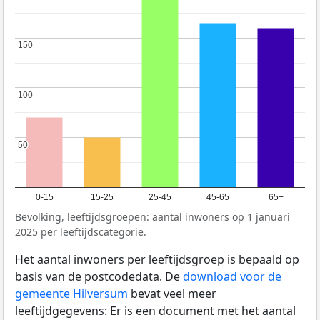
150
150
100
100
50
50
0-15
15-25
25-45
45-65
65+
Bevolking, leeftijdsgroepen: aantal inwoners op 1 januari
2025 per leeftijdscategorie.
Het aantal inwoners per leeftijdsgroep is bepaald op
basis van de postcodedata. De
download voor de
gemeente Hilversum
bevat veel meer
leeftijdgegevens: Er is een document met het aantal