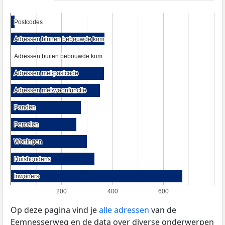
Postcodes
Postcodes
Adressen binnen bebouwde kom
Adressen binnen bebouwde kom
Adressen buiten bebouwde kom
Adressen buiten bebouwde kom
Adressen met postcode
Adressen met postcode
Adressen met woonfunctie
Adressen met woonfunctie
Panden
Panden
Percelen
Percelen
Woningen
Woningen
Huishoudens
Huishoudens
Inwoners
Inwoners
200
400
600
Op deze pagina vind je
alle adressen
van de
Eemnesserweg en de data over diverse onderwerpen