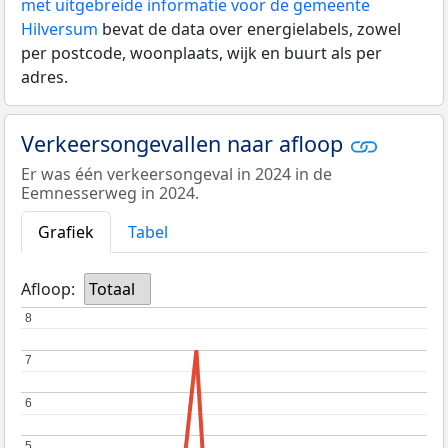
met uitgebreide informatie voor de gemeente
Hilversum
bevat de data over energielabels, zowel
per postcode, woonplaats, wijk en buurt als per
adres.
Verkeersongevallen naar afloop
Er was één verkeersongeval in 2024 in de
Eemnesserweg in 2024.
Grafiek
Tabel
Afloop:
Totaal
8
8
7
7
6
6
5
5