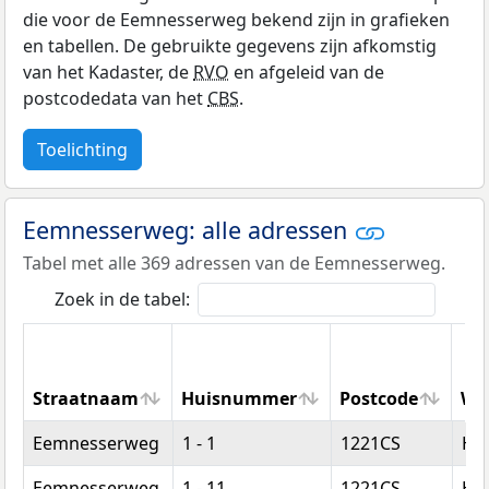
die voor de Eemnesserweg bekend zijn in grafieken
en tabellen. De gebruikte gegevens zijn afkomstig
van het Kadaster, de
RVO
en afgeleid van de
postcodedata van het
CBS
.
Toelichting
Eemnesserweg: alle adressen
Tabel met alle 369 adressen van de Eemnesserweg.
Zoek in de tabel:
Straatnaam
Huisnummer
Postcode
Wo
Straatnaam
Huisnummer
Postcode
Wo
Eemnesserweg
1 - 1
1221CS
Hi
Eemnesserweg
1 - 11
1221CS
Hi