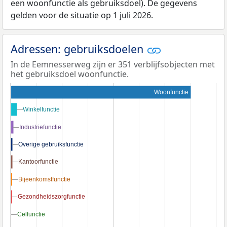
een woonfunctie als gebruiksdoel). De gegevens
gelden voor de situatie op 1 juli 2026.
Adressen: gebruiksdoelen
In de Eemnesserweg zijn er 351 verblijfsobjecten met
het gebruiksdoel woonfunctie.
Woonfunctie
Winkelfunctie
Winkelfunctie
Industriefunctie
Industriefunctie
Overige gebruiksfunctie
Overige gebruiksfunctie
Kantoorfunctie
Kantoorfunctie
Bijeenkomstfunctie
Bijeenkomstfunctie
Gezondheidszorgfunctie
Gezondheidszorgfunctie
Celfunctie
Celfunctie