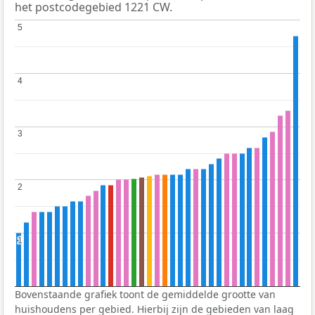
het postcodegebied 1221 CW.
5
5
4
4
3
3
2
2
1
1
Bovenstaande grafiek toont de gemiddelde grootte van
huishoudens per gebied. Hierbij zijn de gebieden van laag