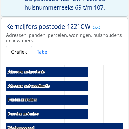
huisnummerreeks 69 t/m 107.
Kerncijfers postcode 1221CW
Adressen, panden, percelen, woningen, huishoudens
en inwoners.
Grafiek
Tabel
Adressen met postcode
Adressen met postcode
Adressen met woonfunctie
Adressen met woonfunctie
Panden met adres
Panden met adres
Percelen met adres
Percelen met adres
Woningvoorraad
Woningvoorraad