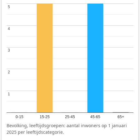
5
5
4
4
3
3
2
2
1
1
0-15
15-25
25-45
45-65
65+
Bevolking, leeftijdsgroepen: aantal inwoners op 1 januari
2025 per leeftijdscategorie.