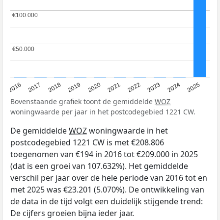
€100.000
€100.000
€50.000
€50.000
2016
2017
2018
2019
2020
2021
2022
2023
2024
2025
Bovenstaande grafiek toont de gemiddelde
WOZ
woningwaarde per jaar in het postcodegebied 1221 CW.
De gemiddelde
WOZ
woningwaarde in het
postcodegebied 1221 CW is met €208.806
toegenomen van €194 in 2016 tot €209.000 in 2025
(dat is een groei van 107.632%). Het gemiddelde
verschil per jaar over de hele periode van 2016 tot en
met 2025 was €23.201 (5.070%). De ontwikkeling van
de data in de tijd volgt een duidelijk stijgende trend:
De cijfers groeien bijna ieder jaar.