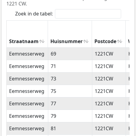
1221 CW.
Zoek in de tabel:
Straatnaam
Huisnummer
Postcode
Wo
Straatnaam
Huisnummer
Postcode
Wo
Eemnesserweg
69
1221CW
Hi
Eemnesserweg
71
1221CW
Hi
Eemnesserweg
73
1221CW
Hi
Eemnesserweg
75
1221CW
Hi
Eemnesserweg
77
1221CW
Hi
Eemnesserweg
79
1221CW
Hi
Eemnesserweg
81
1221CW
Hi