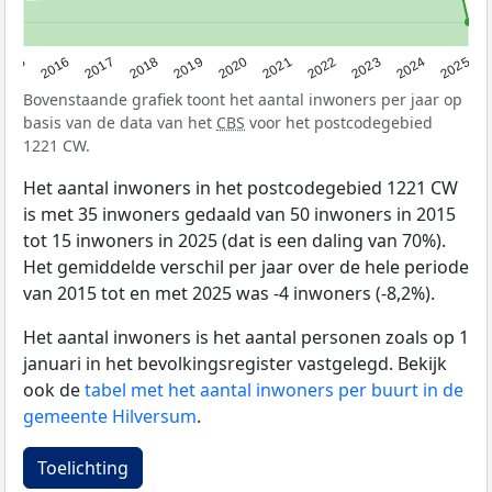
2015
2016
2017
2018
2019
2020
2021
2022
2023
2024
2025
Bovenstaande grafiek toont het aantal inwoners per jaar op
basis van de data van het
CBS
voor het postcodegebied
1221 CW.
Het aantal inwoners in het postcodegebied 1221 CW
is met 35 inwoners gedaald van 50 inwoners in 2015
tot 15 inwoners in 2025 (dat is een daling van 70%).
Het gemiddelde verschil per jaar over de hele periode
van 2015 tot en met 2025 was -4 inwoners (-8,2%).
Het aantal inwoners is het aantal personen zoals op 1
januari in het bevolkingsregister vastgelegd. Bekijk
ook de
tabel met het aantal inwoners per buurt in de
gemeente Hilversum
.
Toelichting