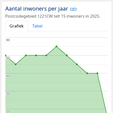
Aantal inwoners per jaar
Postcodegebied 1221CW telt 15 inwoners in 2025.
Grafiek
Tabel
60
60
50
50
40
40
30
30
20
20