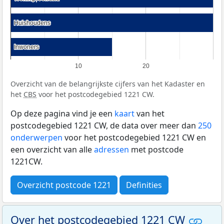
Huishoudens
Huishoudens
Inwoners
Inwoners
10
20
Overzicht van de belangrijkste cijfers van het Kadaster en
het
CBS
voor het postcodegebied 1221 CW.
Op deze pagina vind je een
kaart
van het
postcodegebied 1221 CW, de data over meer dan
250
onderwerpen
voor het postcodegebied 1221 CW en
een overzicht van alle
adressen
met postcode
1221CW.
Overzicht postcode 1221
Definities
Over het postcodegebied 1221 CW