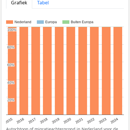
Grafiek
Tabel
Nederland
Europa
Buiten Europa
100%
100%
80%
80%
60%
60%
40%
40%
20%
20%
2015
2016
2017
2018
2019
2020
2021
2022
2023
2024
Autochtoon of migratieachtergrond in Nederland voor de