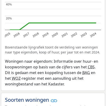
40%
40%
20%
20%
2015
2016
2017
2018
2019
2020
2021
2022
2023
2024
Bovenstaande lijngrafiek toont de verdeling van woningen
naar type eigendom, koop of huur, per jaar tot en met 2024.
Woningen naar eigendom: Informatie over huur- en
koopwoningen op basis van de cijfers van het
CBS
.
Dit is gedaan met een koppeling tussen de
BAG
en
het
WOZ
-register met een aanvulling uit het
woningbestand van het Kadaster.
Soorten woningen