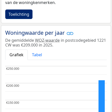
van de woningkenmerken.
Toelichting
Woningwaarde per jaar
De gemiddelde
WOZ-waarde
in postcodegebied 1221
CW was €209.000 in 2025.
Grafiek
Tabel
€250.000
€250.000
€200.000
€200.000
€150.000
€150.000