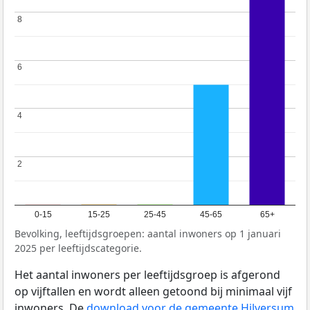
8
8
6
6
4
4
2
2
0-15
15-25
25-45
45-65
65+
Bevolking, leeftijdsgroepen: aantal inwoners op 1 januari
2025 per leeftijdscategorie.
Het aantal inwoners per leeftijdsgroep is afgerond
op vijftallen en wordt alleen getoond bij minimaal vijf
inwoners. De
download voor de gemeente Hilversum