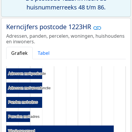
huisnummerreeks 48 t/m 86.
Kerncijfers postcode 1223HR
Adressen, panden, percelen, woningen, huishoudens
en inwoners.
Grafiek
Tabel
Adressen met postcode
Adressen met postcode
Adressen met woonfunctie
Adressen met woonfunctie
Panden met adres
Panden met adres
Percelen met adres
Percelen met adres
Woningvoorraad
Woningvoorraad