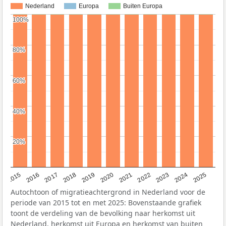
Nederland
Europa
Buiten Europa
100%
100%
80%
80%
60%
60%
40%
40%
20%
20%
2019
2022
2017
2025
2020
2015
2023
2018
2021
2016
2024
Autochtoon of migratieachtergrond in Nederland voor de
periode van 2015 tot en met 2025: Bovenstaande grafiek
toont de verdeling van de bevolking naar herkomst uit
Nederland, herkomst uit Europa en herkomst van buiten