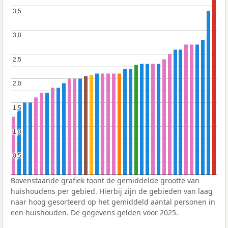
3,5
3,5
3,0
3,0
2,5
2,5
2,0
2,0
1,5
1,5
1,0
1,0
0,5
0,5
Bovenstaande grafiek toont de gemiddelde grootte van
huishoudens per gebied. Hierbij zijn de gebieden van laag
naar hoog gesorteerd op het gemiddeld aantal personen in
een huishouden. De gegevens gelden voor 2025.