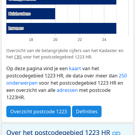
Huishoudens
Huishoudens
Inwoners
Inwoners
18
20
22
24
Overzicht van de belangrijkste cijfers van het Kadaster en
het
CBS
voor het postcodegebied 1223 HR.
Op deze pagina vind je een
kaart
van het
postcodegebied 1223 HR, de data over meer dan
250
onderwerpen
voor het postcodegebied 1223 HR en
een overzicht van alle
adressen
met postcode
1223HR.
Overzicht postcode 1223
Definities
Over het postcodegebied 1223 HR