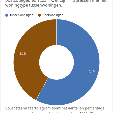
postcodegebied 1223 HR: er zijn 11 adressen met het
woningtype tussenwoningen.
Tussenwoningen
Hoekwoningen
42,1%
57,9%
Bovenstaand taartdiagram toont het aantal en percentage