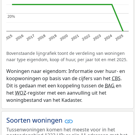
20%
20%
2019
2022
2025
2017
2020
2023
2015
2018
2021
2024
2016
Bovenstaande lijngrafiek toont de verdeling van woningen
naar type eigendom, koop of huur, per jaar tot en met 2025.
Woningen naar eigendom: Informatie over huur- en
koopwoningen op basis van de cijfers van het
CBS
.
Dit is gedaan met een koppeling tussen de
BAG
en
het
WOZ
-register met een aanvulling uit het
woningbestand van het Kadaster.
Soorten woningen
Tussenwoningen komen het meeste voor in het