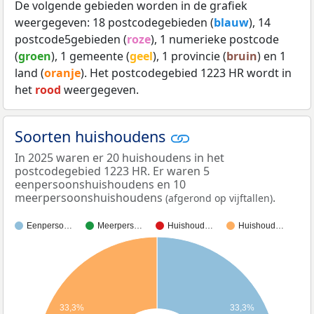
De volgende gebieden worden in de grafiek
weergegeven: 18 postcodegebieden (
blauw
), 14
postcode5gebieden (
roze
), 1 numerieke postcode
(
groen
), 1 gemeente (
geel
), 1 provincie (
bruin
) en 1
land (
oranje
). Het postcodegebied 1223 HR wordt in
het
rood
weergegeven.
Soorten huishoudens
In 2025 waren er 20 huishoudens in het
postcodegebied 1223 HR. Er waren 5
eenpersoonshuishoudens en 10
meerpersoonshuishoudens
.
(afgerond op vijftallen)
Eenperso…
Meerpers…
Huishoud…
Huishoud…
33,3%
33,3%