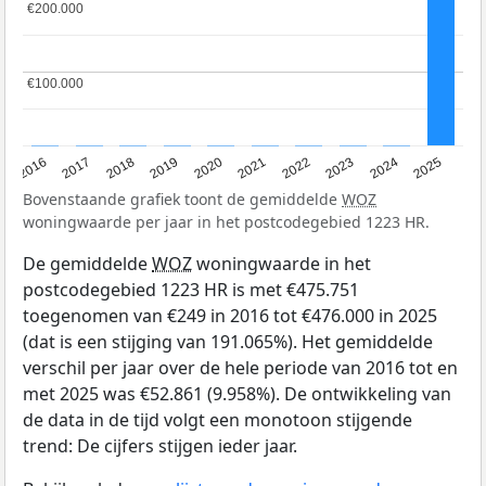
€200.000
€200.000
€100.000
€100.000
2016
2017
2018
2019
2020
2021
2022
2023
2024
2025
Bovenstaande grafiek toont de gemiddelde
WOZ
woningwaarde per jaar in het postcodegebied 1223 HR.
De gemiddelde
WOZ
woningwaarde in het
postcodegebied 1223 HR is met €475.751
toegenomen van €249 in 2016 tot €476.000 in 2025
(dat is een stijging van 191.065%). Het gemiddelde
verschil per jaar over de hele periode van 2016 tot en
met 2025 was €52.861 (9.958%). De ontwikkeling van
de data in de tijd volgt een monotoon stijgende
trend: De cijfers stijgen ieder jaar.