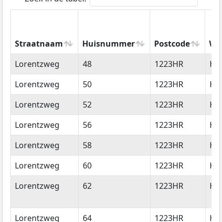
Straatnaam
Huisnummer
Postcode
Wo
Straatnaam
Huisnummer
Postcode
Wo
Lorentzweg
48
1223HR
Hi
Lorentzweg
50
1223HR
Hi
Lorentzweg
52
1223HR
Hi
Lorentzweg
56
1223HR
Hi
Lorentzweg
58
1223HR
Hi
Lorentzweg
60
1223HR
Hi
Lorentzweg
62
1223HR
Hi
Lorentzweg
64
1223HR
Hi