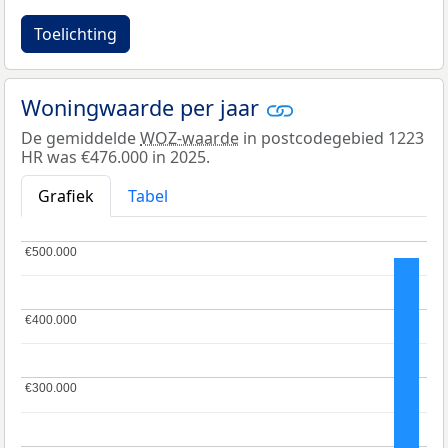
Toelichting
Woningwaarde per jaar
De gemiddelde
WOZ-waarde
in postcodegebied 1223
HR was €476.000 in 2025.
Grafiek
Tabel
€500.000
€500.000
€400.000
€400.000
€300.000
€300.000