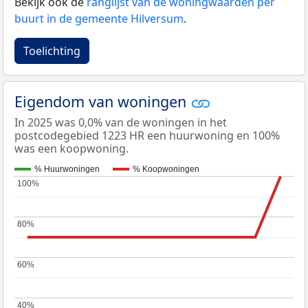
Bekijk ook de
ranglijst van de woningwaarden per
buurt in de gemeente Hilversum
.
Toelichting
Eigendom van woningen
In 2025 was 0,0% van de woningen in het
postcodegebied 1223 HR een huurwoning en 100%
was een koopwoning.
% Huurwoningen
% Koopwoningen
100%
100%
80%
80%
60%
60%
40%
40%