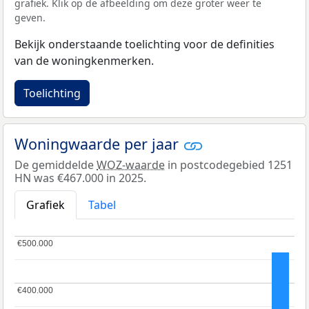
grafiek. Klik op de afbeelding om deze groter weer te
geven.
Bekijk onderstaande toelichting voor de definities
van de woningkenmerken.
Toelichting
Woningwaarde per jaar
De gemiddelde
WOZ-waarde
in postcodegebied 1251
HN was €467.000 in 2025.
Grafiek
Tabel
€500.000
€500.000
€400.000
€400.000