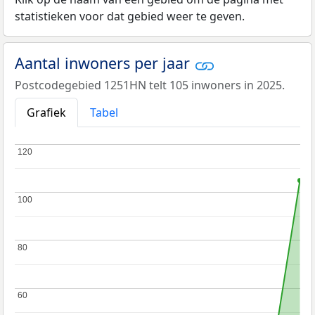
statistieken voor dat gebied weer te geven.
Aantal inwoners per jaar
Postcodegebied 1251HN telt 105 inwoners in 2025.
Grafiek
Tabel
120
120
100
100
80
80
60
60