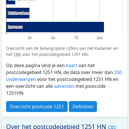
Huishoudens
Huishoudens
Inwoners
Inwoners
25
50
75
100
Overzicht van de belangrijkste cijfers van het Kadaster en
het
CBS
voor het postcodegebied 1251 HN.
Op deze pagina vind je een
kaart
van het
postcodegebied 1251 HN, de data over meer dan
250
onderwerpen
voor het postcodegebied 1251 HN en
een overzicht van alle
adressen
met postcode
1251HN.
Overzicht postcode 1251
Definities
Over het postcodegebied 1251 HN