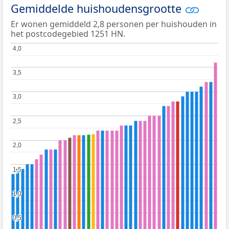
Gemiddelde huishoudensgrootte
Er wonen gemiddeld 2,8 personen per huishouden in
het postcodegebied 1251 HN.
4,0
4,0
3,5
3,5
3,0
3,0
2,5
2,5
2,0
2,0
1,5
1,5
1,0
1,0
0,5
0,5