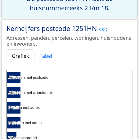
huisnummerreeks 2 t/m 18.
Kerncijfers postcode 1251HN
Adressen, panden, percelen, woningen, huishoudens
en inwoners.
Grafiek
Tabel
Adressen met postcode
Adressen met postcode
Adressen met woonfunctie
Adressen met woonfunctie
Panden met adres
Panden met adres
Percelen met adres
Percelen met adres
Woningvoorraad
Woningvoorraad