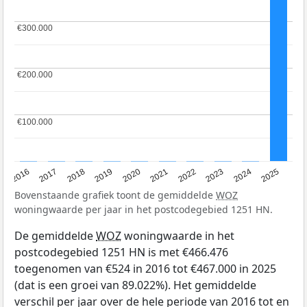
€300.000
€300.000
€200.000
€200.000
€100.000
€100.000
2016
2017
2018
2019
2020
2021
2022
2023
2024
2025
Bovenstaande grafiek toont de gemiddelde
WOZ
woningwaarde per jaar in het postcodegebied 1251 HN.
De gemiddelde
WOZ
woningwaarde in het
postcodegebied 1251 HN is met €466.476
toegenomen van €524 in 2016 tot €467.000 in 2025
(dat is een groei van 89.022%). Het gemiddelde
verschil per jaar over de hele periode van 2016 tot en