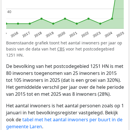
40
40
2015
2016
2017
2018
2019
2020
2021
2022
2023
2024
2025
Bovenstaande grafiek toont het aantal inwoners per jaar op
basis van de data van het
CBS
voor het postcodegebied
1251 HN.
De bevolking van het postcodegebied 1251 HN is met
80 inwoners toegenomen van 25 inwoners in 2015
tot 105 inwoners in 2025 (dat is een groei van 320%).
Het gemiddelde verschil per jaar over de hele periode
van 2015 tot en met 2025 was 8 inwoners (28%).
Het aantal inwoners is het aantal personen zoals op 1
januari in het bevolkingsregister vastgelegd. Bekijk
ook de
tabel met het aantal inwoners per buurt in de
gemeente Laren
.