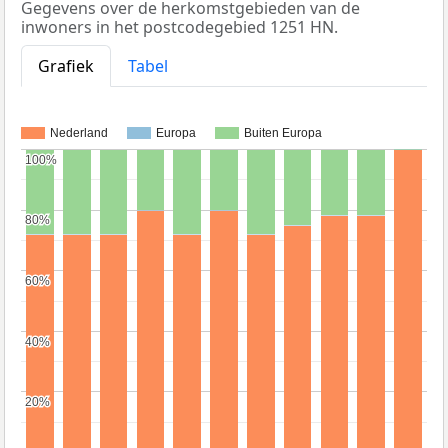
Gegevens over de herkomstgebieden van de
inwoners in het postcodegebied 1251 HN.
Grafiek
Tabel
Nederland
Europa
Buiten Europa
100%
100%
80%
80%
60%
60%
40%
40%
20%
20%