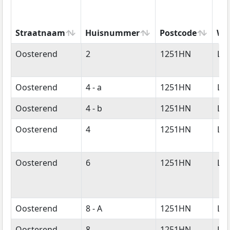
Straatnaam
Huisnummer
Postcode
Wo
Straatnaam
Huisnummer
Postcode
Wo
Oosterend
2
1251HN
La
Oosterend
4 - a
1251HN
La
Oosterend
4 - b
1251HN
La
Oosterend
4
1251HN
La
Oosterend
6
1251HN
La
Oosterend
8 - A
1251HN
La
Oosterend
8
1251HN
La