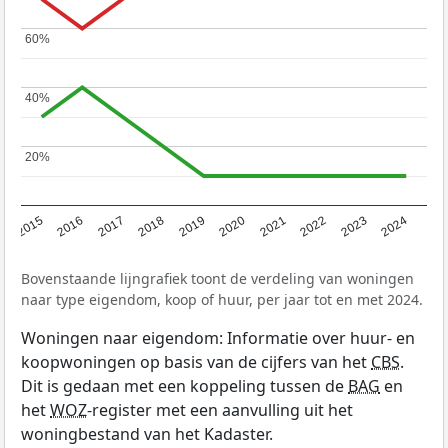
60%
60%
40%
40%
20%
20%
2015
2016
2017
2018
2019
2020
2021
2022
2023
2024
Bovenstaande lijngrafiek toont de verdeling van woningen
naar type eigendom, koop of huur, per jaar tot en met 2024.
Woningen naar eigendom: Informatie over huur- en
koopwoningen op basis van de cijfers van het
CBS
.
Dit is gedaan met een koppeling tussen de
BAG
en
het
WOZ
-register met een aanvulling uit het
woningbestand van het Kadaster.