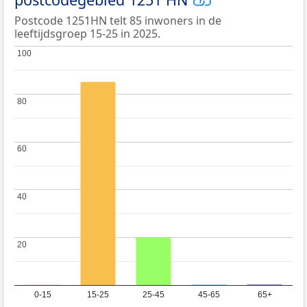
Postcode 1251HN telt 85 inwoners in de
leeftijdsgroep 15-25 in 2025.
100
100
80
80
60
60
40
40
20
20
0-15
15-25
25-45
45-65
65+